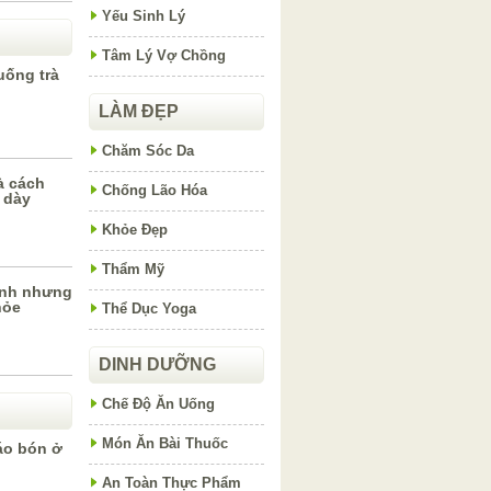
Yếu Sinh Lý
Tâm Lý Vợ Chồng
uống trà
LÀM ĐẸP
Chăm Sóc Da
à cách
Chống Lão Hóa
 dày
Khỏe Đẹp
Thẩm Mỹ
ạnh nhưng
hỏe
Thể Dục Yoga
DINH DƯỠNG
Chế Độ Ăn Uống
Món Ăn Bài Thuốc
áo bón ở
An Toàn Thực Phẩm