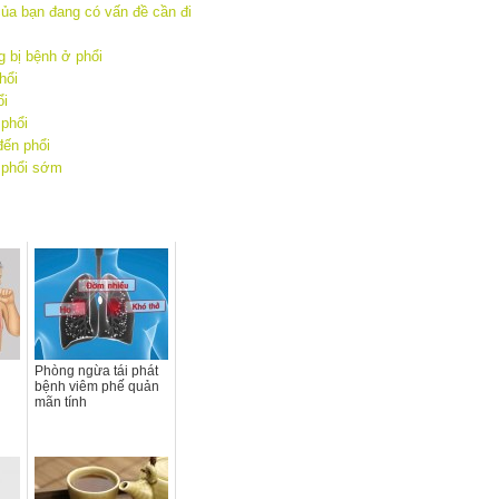
của bạn đang có vấn đề cần đi
 bị bệnh ở phổi
hổi
ổi
phổi
đến phổi
 phổi sớm
Phòng ngừa tái phát
bệnh viêm phế quản
mãn tính