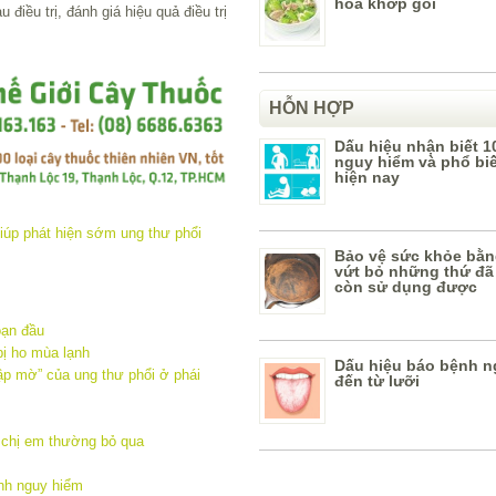
hóa khớp gối
 điều trị, đánh giá hiệu quả điều trị
HỖN HỢP
Dấu hiệu nhận biết 1
nguy hiểm và phổ bi
hiện nay
Bảo vệ sức khỏe bằn
vứt bỏ những thứ đã
còn sử dụng được
oạn đầu
ị ho mùa lạnh
Dấu hiệu báo bệnh n
ập mờ” của ung thư phổi ở phái
đến từ lưỡi
 chị em thường bỏ qua
ệnh nguy hiểm