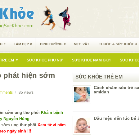
»
»
»
»
NH
LÀM ĐẸP
DINH DƯỠNG
MẸO VẶT
THUỐC & SỨC KHỎE
»
TRẺ EM
SỨC KHỎE PHỤ NỮ
SỨC KHỎE NAM GIỚI
SỨC KHỎE
 phát hiện sớm
SỨC KHỎE TRẺ EM
Cách chăm sóc trẻ sa
amidan
omments
85
views
Khám bệnh
Dấu hiệu đến lúc bé
 y Nguyễn Hùng
Xem tử vi năm
eo ngày sinh !!!