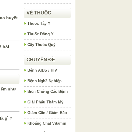
VỀ THUỐC
ao huyết
Thuốc Tây Y
Thuốc Đông Y
Cây Thuốc Quý
ồ hôi
CHUYÊN ĐỀ
Bệnh AIDS / HIV
Bệnh Nghề Nghiệp
hiểm như
Biến Chứng Các Bệnh
Giải Phẩu Thẩm Mỹ
Giảm Cân / Giảm Béo
à gì ?
Khoáng Chất Vitamin