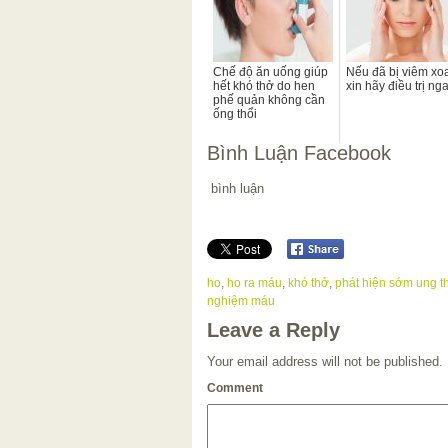
Chế độ ăn uống giúp
Nếu đã bị viêm xo
hết khó thở do hen
xin hãy điều trị ng
phế quản không cần
ống thổi
Bình Luận Facebook
bình luận
ho
,
ho ra máu
,
khó thở
,
phát hiện sớm ung t
nghiệm máu
Leave a Reply
Your email address will not be published.
Comment