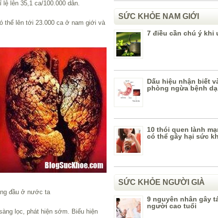
 lệ lên 35,1 ca/100.000 dân.
SỨC KHỎE NAM GIỚI
thể lên tới 23.000 ca ở nam giới và
7 điều cần chú ý khi 
Dấu hiệu nhận biết v
phòng ngừa bệnh dạ
10 thói quen lành m
có thể gây hại sức k
SỨC KHỎE NGƯỜI GIÀ
àng đầu ở nước ta
9 nguyên nhân gây t
người cao tuổi
sàng lọc, phát hiện sớm. Biểu hiện