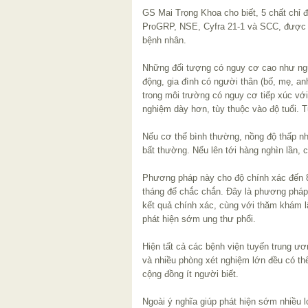
GS Mai Trọng Khoa cho biết, 5 chất chỉ đ
ProGRP, NSE, Cyfra 21-1 và SCC, được 
bệnh nhân.
Những đối tượng có nguy cơ cao như ngư
động, gia đình có người thân (bố, mẹ, anh
trong môi trường có nguy cơ tiếp xúc vớ
nghiệm dày hơn, tùy thuộc vào độ tuổi. T
Nếu cơ thể bình thường, nồng độ thấp nh
bất thường. Nếu lên tới hàng nghìn lần,
Phương pháp này cho độ chính xác đến 8
tháng để chắc chắn. Đây là phương pháp 
kết quả chính xác, cùng với thăm khám l
phát hiện sớm ung thư phổi.
Hiện tất cả các bệnh viện tuyến trung ươ
và nhiều phòng xét nghiệm lớn đều có th
cộng đồng ít người biết.
Ngoài ý nghĩa giúp phát hiện sớm nhiều l