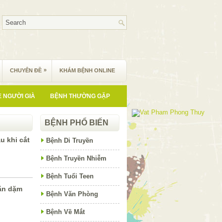
»
CHUYÊN ĐỀ
KHÁM BỆNH ONLINE
 NGƯỜI GIÀ
BỆNH THƯỜNG GẶP
BỆNH PHỔ BIẾN
u khi cắt
Bệnh Di Truyền
Bệnh Truyền Nhiễm
Bệnh Tuổi Teen
 ăn dặm
Bệnh Văn Phòng
Bệnh Về Mắt