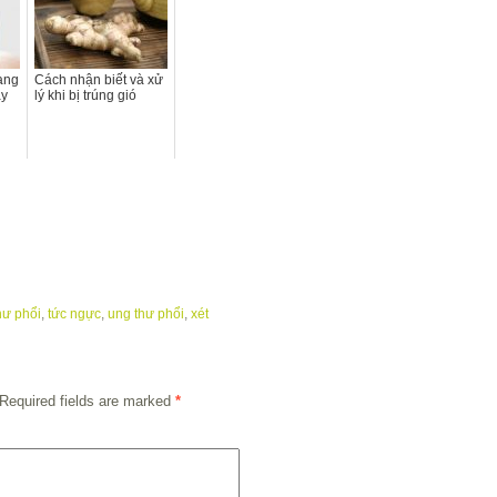
ang
Cách nhận biết và xử
ay
lý khi bị trúng gió
hư phổi
,
tức ngực
,
ung thư phổi
,
xét
Required fields are marked
*