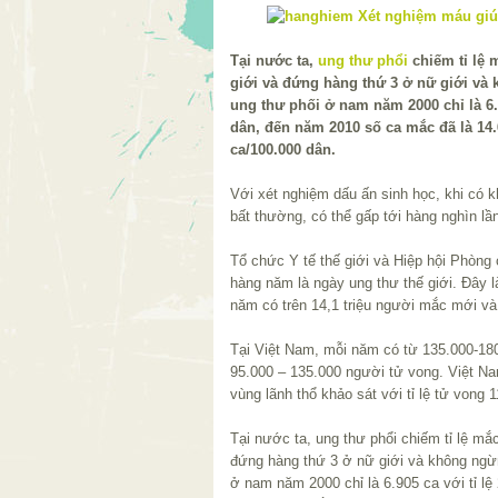
Tại nước ta,
ung thư phổi
chiếm tỉ lệ 
giới và đứng hàng thứ 3 ở nữ giới và
ung thư phối ở nam năm 2000 chỉ là 6.9
dân, đến năm 2010 số ca mắc đã là 14.65
ca/100.000 dân.
Với xét nghiệm dấu ấn sinh học, khi có k
bất thường, có thể gấp tới hàng nghìn lầ
Tổ chức Y tế thế giới và Hiệp hội Phòng
hàng năm là ngày ung thư thế giới. Đây 
năm có trên 14,1 triệu người mắc mới và 
Tại Việt Nam, mỗi năm có từ 135.000-18
95.000 – 135.000 người tử vong. Việt Nam
vùng lãnh thổ khảo sát với tỉ lệ tử vong 
Tại nước ta, ung thư phổi chiếm tỉ lệ m
đứng hàng thứ 3 ở nữ giới và không ngừ
ở nam năm 2000 chỉ là 6.905 ca với tỉ l