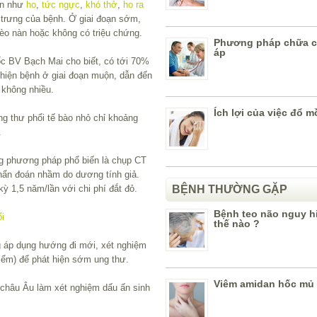
ện như
ho
,
tức ngực
,
khó thở
,
ho ra
 trưng của bệnh. Ở giai đoạn sớm,
hèo nàn hoặc không có triệu chứng.
Phương pháp chữa c
áp
c BV Bạch Mai cho biết, có tới 70%
hiện bệnh ở giai đoạn muộn, dẫn đến
m không nhiều.
Ích lợi của việc đổ m
g thư phổi tế bào nhỏ chỉ khoảng
.
g phương pháp phổ biến là chụp CT
hẩn đoán nhầm do dương tính giả.
ỳ 1,5 năm/lần với chi phí đắt đỏ.
BỆNH THƯỜNG GẶP
Bệnh teo não nguy 
i
thế nào ?
 áp dụng hướng đi mới, xét nghiệm
điểm) để phát hiện sớm ung thư.
Viêm amidan hốc mủ l
 châu Âu làm xét nghiệm dấu ấn sinh