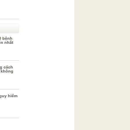
0 bệnh
ến nhất
g cách
 không
guy hiểm