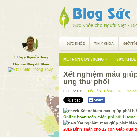
SỨC KHỎE
TIN Y KHOA
GIỚI TÍ
»
MẸ TRÒN CON VUÔNG
SỨC KHỎE 
Xét nghiệm máu giúp
ung thư phổi
02/03/2018
Hô Hấp - Cảm Cúm
No c
Online hoàn toàn miễn phí bởi Lương
2016 Bính Thân cho 12 con Giáp dựa th