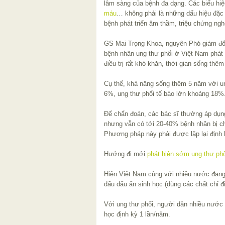
lâm sàng của bệnh đa dạng. Các biểu hi
máu
… không phải là những dấu hiệu đặc
bệnh phát triển âm thầm, triệu chứng ng
GS Mai Trọng Khoa, nguyên Phó giám đố
bệnh nhân ung thư phổi ở Việt Nam phát 
điều trị rất khó khăn, thời gian sống thê
Cụ thể, khả năng sống thêm 5 năm với un
6%, ung thư phổi tế bào lớn khoảng 18%
Để chẩn đoán, các bác sĩ thường áp dụn
nhưng vẫn có tới 20-40% bệnh nhân bị c
Phương pháp này phải được lặp lại định k
Hướng đi mới
phát hiện sớm ung thư phổ
Hiện Việt Nam cùng với nhiều nước đang
dấu dấu ấn sinh học (dùng các chất chỉ 
Với ung thư phổi, người dân nhiều nước
học định kỳ 1 lần/năm.