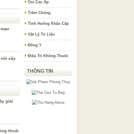
Oxi Cao Áp
Tiêm Chủng
Tình Huống Khẩn Cấp
m mạo
Vật Lý Trị Liệu
Đông Y
Điều Trị Không Thuốc
 với cây
THÔNG TIN
y giải
òng thoái