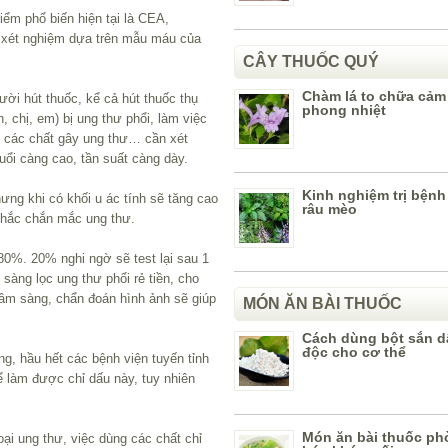
iểm phổ biến hiện tại là CEA,
xét nghiệm dựa trên mẫu máu của
CÂY THUỐC QUÝ
Chàm lá to chữa cả
ời hút thuốc, kể cả hút thuốc thụ
phong nhiệt
, chị, em) bị ung thư phổi, làm việc
i các chất gây ung thư… cần xét
uổi càng cao, tần suất càng dày.
Kinh nghiệm trị bệnh
ưng khi có khối u ác tính sẽ tăng cao
râu mèo
 chắc chắn mắc ung thư.
0%. 20% nghi ngờ sẽ test lại sau 1
sàng lọc ung thư phổi rẻ tiền, cho
âm sàng, chẩn đoán hình ảnh sẽ giúp
MÓN ĂN BÀI THUỐC
Cách dùng bột sắn dâ
độc cho cơ thể
ng, hầu hết các bệnh viện tuyến tỉnh
ể làm được chỉ dấu này, tuy nhiên
Món ăn bài thuốc ph
oại ung thư, việc dùng các chất chỉ