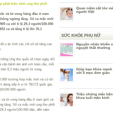
Quan niệm cắt tóc m
người Việt
mắc và tử vong hàng đầu ở nam
 không ngừng tăng. Số ca mắc mới
05 ca với tỉ lệ 29,3 người/100.000
2 ca và tăng tỉ lệ lên 35,1
SỨC KHỎE PHỤ NỮ
hối u ác tính các chỉ số sẽ tăng cao
Nguyên nhân khiến c
nguyệt thất thường
n.
 chống Ung thư quốc tế chọn ngày 4/2
là căn bệnh ám ảnh với toàn cầu, mỗi
Giúp bạn khỏe mạnh 
trên 8,2 triệu người tử vong.
với 5 mẹo đơn giản
0.000 trường hợp mắc mới và có tới
 đang xếp ở vị trí 78/172 quốc gia,
110/100.000 người.
Triệu chứng mắc bệ
khoa tuổi mãn kinh
ắc và tử vong hàng đầu ở nam giới và
ng tăng. Số ca mắc mới ung thư phối
ệ 29,3 người/100.000 dân, đến năm