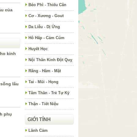
Béo Phì - Thiếu Cân
áu của
Cơ - Xương - Gout
Da Liễu - Dị Ứng
Hô Hấp - Cảm Cúm
Huyết Học
ho kinh
Nội Thần Kinh Đột Quỵ
Răng - Hàm - Mặt
Tai - Mũi - Họng
sống lâu
Tâm Thần - Trẻ Tự Kỷ
Thận - Tiết Niệu
nh phụ
GIỚI TÍNH
Lãnh Cảm