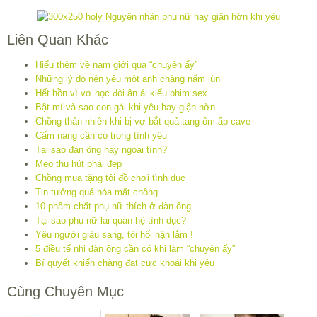
Liên Quan Khác
Hiểu thêm về nam giới qua “chuyện ấy”
Những lý do nên yêu một anh chàng nấm lùn
Hết hồn vì vợ học đòi ân ái kiểu phim sex
Bật mí và sao con gái khi yêu hay giận hờn
Chồng thản nhiên khi bị vợ bắt quả tang ôm ấp cave
Cẩm nang cần có trong tình yêu
Tại sao đàn ông hay ngoại tình?
Mẹo thu hút phái đẹp
Chồng mua tặng tôi đồ chơi tình dục
Tin tưởng quá hóa mất chồng
10 phẩm chất phụ nữ thích ở đàn ông
Tại sao phụ nữ lại quan hệ tình dục?
Yêu người giàu sang, tôi hối hận lắm !
5 điều tế nhị đàn ông cần có khi làm “chuyện ấy”
Bí quyết khiến chàng đạt cực khoái khi yêu
Cùng Chuyên Mục