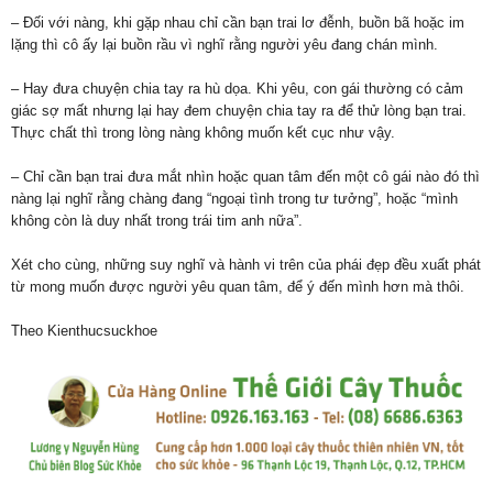
– Đối với nàng, khi gặp nhau chỉ cần bạn trai lơ đễnh, buồn bã hoặc im
lặng thì cô ấy lại buồn rầu vì nghĩ rằng người yêu đang chán mình.
– Hay đưa chuyện chia tay ra hù dọa. Khi yêu, con gái thường có cảm
giác sợ mất nhưng lại hay đem chuyện chia tay ra để thử lòng bạn trai.
Thực chất thì trong lòng nàng không muốn kết cục như vậy.
– Chỉ cần bạn trai đưa mắt nhìn hoặc quan tâm đến một cô gái nào đó thì
nàng lại nghĩ rằng chàng đang “ngoại tình trong tư tưởng”, hoặc “mình
không còn là duy nhất trong trái tim anh nữa”.
Xét cho cùng, những suy nghĩ và hành vi trên của phái đẹp đều xuất phát
từ mong muốn được người yêu quan tâm, để ý đến mình hơn mà thôi.
Theo Kienthucsuckhoe