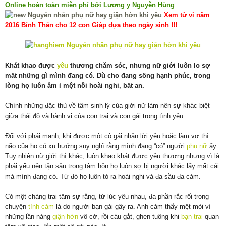
Online hoàn toàn miễn phí bởi Lương y Nguyễn Hùng
Xem tử vi năm
2016 Bính Thân cho 12 con Giáp dựa theo ngày sinh !!!
Khát khao được
yêu
thương chăm sóc, nhưng nữ giới luôn lo sợ
mất những gì mình đang có. Dù cho đang sống hạnh phúc, trong
lòng họ luôn âm ỉ một nỗi hoài nghi, bất an.
Chính những đặc thù về tâm sinh lý của giới nữ làm nên sự khác biệt
giữa thái độ và hành vi của con trai và con gái trong tình yêu.
Đối với phái mạnh, khi được một cô gái nhận lời yêu hoặc làm vợ thì
não của họ có xu hướng suy nghĩ rằng mình đang “có” người
phụ nữ
ấy.
Tuy nhiên nữ giới thì khác, luôn khao khát được yêu thương nhưng vì là
phái yếu nên tận sâu trong tâm hồn họ luôn sợ bị người khác lấy mất cái
mà mình đang có. Từ đó họ luôn tỏ ra hoài nghi và đa sầu đa cảm.
Có một chàng trai tâm sự rằng, từ lúc yêu nhau, đa phần rắc rối trong
chuyện
tình cảm
là do người bạn gái gây ra. Anh cảm thấy mệt mỏi vì
những lần nàng
giận hờn
vô cớ, rồi cáu gắt, ghen tuông khi
bạn trai
quan