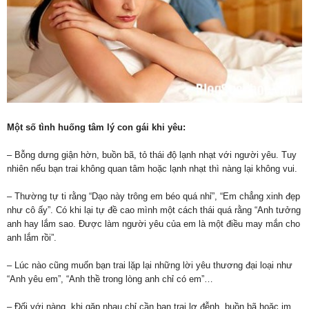
Một số tình huống tâm lý con gái khi yêu:
– Bỗng dưng giận hờn, buồn bã, tỏ thái độ lạnh nhạt với người yêu. Tuy
nhiên nếu bạn trai không quan tâm hoặc lạnh nhạt thì nàng lại không vui.
– Thường tự ti rằng “Dạo này trông em béo quá nhỉ”, “Em chẳng xinh đẹp
như cô ấy”. Có khi lại tự đề cao mình một cách thái quá rằng “Anh tưởng
anh hay lắm sao. Được làm người yêu của em là một điều may mắn cho
anh lắm rồi”.
– Lúc nào cũng muốn bạn trai lặp lại những lời yêu thương đại loại như
“Anh yêu em”, “Anh thề trong lòng anh chỉ có em”…
– Đối với nàng, khi gặp nhau chỉ cần bạn trai lơ đễnh, buồn bã hoặc im