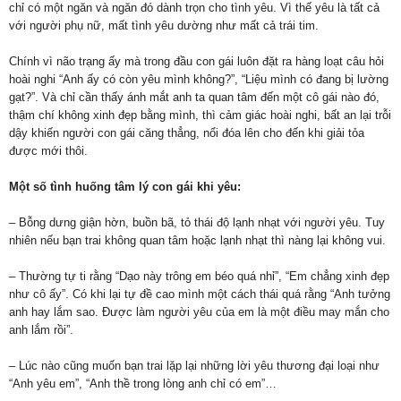
chỉ có một ngăn và ngăn đó dành trọn cho tình yêu. Vì thế yêu là tất cả
với người phụ nữ, mất tình yêu dường như mất cả trái tim.
Chính vì não trạng ấy mà trong đầu con gái luôn đặt ra hàng loạt câu hỏi
hoài nghi “Anh ấy có còn yêu mình không?”, “Liệu mình có đang bị lường
gạt?”. Và chỉ cần thấy ánh mắt anh ta quan tâm đến một cô gái nào đó,
thậm chí không xinh đẹp bằng mình, thì cảm giác hoài nghi, bất an lại trỗi
dậy khiến người con gái căng thẳng, nổi đóa lên cho đến khi giải tỏa
được mới thôi.
Một số tình huống tâm lý con gái khi yêu:
– Bỗng dưng giận hờn, buồn bã, tỏ thái độ lạnh nhạt với người yêu. Tuy
nhiên nếu bạn trai không quan tâm hoặc lạnh nhạt thì nàng lại không vui.
– Thường tự ti rằng “Dạo này trông em béo quá nhỉ”, “Em chẳng xinh đẹp
như cô ấy”. Có khi lại tự đề cao mình một cách thái quá rằng “Anh tưởng
anh hay lắm sao. Được làm người yêu của em là một điều may mắn cho
anh lắm rồi”.
– Lúc nào cũng muốn bạn trai lặp lại những lời yêu thương đại loại như
“Anh yêu em”, “Anh thề trong lòng anh chỉ có em”…