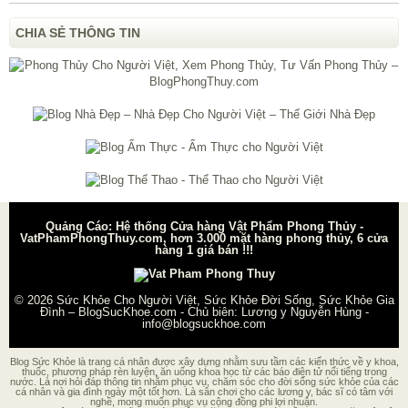
CHIA SẺ THÔNG TIN
Quảng Cáo: Hệ thống Cửa hàng Vật Phẩm Phong Thủy -
VatPhamPhongThuy.com, hơn 3.000 mặt hàng phong thủy, 6 cửa
hàng 1 giá bán !!!
© 2026
Sức Khỏe Cho Người Việt, Sức Khỏe Đời Sống, Sức Khỏe Gia
Đình – BlogSucKhoe.com
- Chủ biên:
Lương y Nguyễn Hùng
-
info@blogsuckhoe.com
Blog Sức Khỏe là trang cá nhân được xây dựng nhằm sưu tầm các kiến thức về y khoa,
thuốc, phương pháp rèn luyện, ăn uống khoa học từ các báo điện tử nổi tiếng trong
nước. Là nơi hỏi đáp thông tin nhằm phục vụ, chăm sóc cho đời sống sức khỏe của các
cá nhân và gia đình ngày một tốt hơn. Là sân chơi cho các lương y, bác sĩ có tâm với
nghề, mong muốn phục vụ cộng đồng phi lợi nhuận.