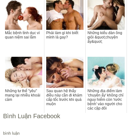
Mắc bệnh tình dục vì
Phải làm gì khi biết
Những kiểu đàn ông
quan niệm sai lầm
mình là gay?
giỏi &quot;chuyện
ấy&quot;
Những tư thế "yêu"
Sau quan hệ thấy
Những địa điểm làm
mang lại nhiều khoái
điều này cần đi khám
'chuyện ấy' không chỉ
cảm
cấp tốc trước khi quá
nguy hiểm còn 'rước
muộn
bệnh' vào người cho
các cặp đôi
Bình Luận Facebook
bình luận