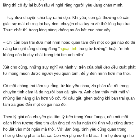
lặng thì cô ấy lại buồn rầu vì nghĩ rằng người yêu đang chán mình.
– Hay đưa chuyện chia tay ra hù dọa. Khi yêu, con gái thường có cảm
giác sợ mất nhưng lại hay đem chuyện chia tay ra để thử lòng bạn trai.
Thực chất thì trong lòng nàng không muốn kết cục như vậy.
– Chỉ cần bạn trai đưa mắt nhìn hoặc quan tâm đến một cô gái nào đó thì
nàng lại nghĩ rằng chàng đang “
ngoại tình
trong tư tưởng”, hoặc “mình
không còn là duy nhất trong trái tim anh nữa”.
Xét cho cùng, những suy nghĩ và hành vi trên của phái đẹp đều xuất phát
từ mong muốn được người yêu quan tâm, để ý đến mình hơn mà thôi.
Có một chàng trai tâm sự rằng, từ lúc yêu nhau, đa phần rắc rối trong
chuyện tình cảm là do người bạn gái gây ra. Anh cảm thấy mệt mỏi vì
những lần nàng giận hờn vô cớ, rồi cáu gắt, ghen tuông khi bạn trai quan
tâm xã giao đến một cô gái nào đó.
Theo lý giải của chuyên gia tâm lý trên trang Your Tango, nếu nói một
cách hình tượng rằng tim đàn ông có nhiều ngăn thì tình yêu cũng được
họ đặt vào một ngăn mà thôi. Với đàn ông, tình yêu cũng quan trọng
nhưng không phải là tất cả. Còn với phụ nữ thì khác. Tim họ dường như