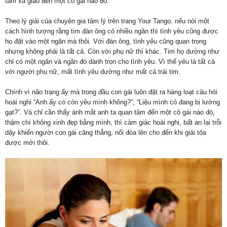
tâm xã giao đến một cô gái nào đó.
Theo lý giải của chuyên gia tâm lý trên trang Your Tango, nếu nói một
cách hình tượng rằng tim đàn ông có nhiều ngăn thì tình yêu cũng được
họ đặt vào một ngăn mà thôi. Với đàn ông, tình yêu cũng quan trọng
nhưng không phải là tất cả. Còn với phụ nữ thì khác. Tim họ dường như
chỉ có một ngăn và ngăn đó dành trọn cho tình yêu. Vì thế yêu là tất cả
với người phụ nữ, mất tình yêu dường như mất cả trái tim.
Chính vì não trạng ấy mà trong đầu con gái luôn đặt ra hàng loạt câu hỏi
hoài nghi “Anh ấy có còn yêu mình không?”, “Liệu mình có đang bị lường
gạt?”. Và chỉ cần thấy ánh mắt anh ta quan tâm đến một cô gái nào đó,
thậm chí không xinh đẹp bằng mình, thì cảm giác hoài nghi, bất an lại trỗi
dậy khiến người con gái căng thẳng, nổi đóa lên cho đến khi giải tỏa
được mới thôi.