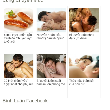
6 lọai thực phẩm cần
Nguyên nhân "cậu
Bí quyết giúp nàng
tránh để "chuyện ấy"
nhỏ" bị đau khi "yêu"
đạt cực khoái
tuyệt vời
10 thời điểm "yêu"
Bí quyết kiểm soát
Thắc mắc thầm kín
tuyệt nhất cho phụ nữ
ham muốn phòng the
của phụ nữ
Bình Luận Facebook