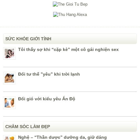
SỨC KHỎE GIỚI TÍNH
Tôi thấy sợ khi “cặp kè” một cô gái nghiện sex
Đổi tư thế ”yêu” khi trời lạnh
Đổi gió với kiểu yêu Ấn Độ
CHĂM SÓC LÀM ĐẸP
Nghệ – “Thần dược” dưỡng da, giữ dáng