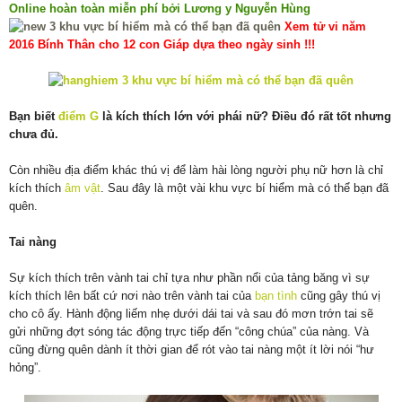
Online hoàn toàn miễn phí bởi Lương y Nguyễn Hùng
Xem tử vi năm
2016 Bính Thân cho 12 con Giáp dựa theo ngày sinh !!!
Bạn biết
điểm G
là kích thích lớn với phái nữ? Điều đó rất tốt nhưng
chưa đủ.
Còn nhiều địa điểm khác thú vị để làm hài lòng người phụ nữ hơn là chỉ
kích thích
âm vật
. Sau đây là một vài khu vực bí hiểm mà có thể bạn đã
quên.
Tai nàng
Sự kích thích trên vành tai chỉ tựa như phần nổi của tảng băng vì sự
kích thích lên bất cứ nơi nào trên vành tai của
bạn tình
cũng gây thú vị
cho cô ấy. Hành động liếm nhẹ dưới dái tai và sau đó mơn trớn tai sẽ
gửi những đợt sóng tác động trực tiếp đến “công chúa” của nàng. Và
cũng đừng quên dành ít thời gian để rót vào tai nàng một ít lời nói “hư
hỏng”.