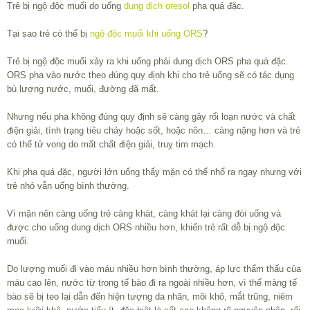
Trẻ bị ngộ độc muối do uống
dung dịch oresol
pha quá đặc.
Tại sao trẻ có thể bị
ngộ độc muối khi uống ORS
?
Trẻ bị ngộ độc muối xảy ra khi uống phải dung dịch ORS pha quá đặc.
ORS pha vào nước theo đúng quy định khi cho trẻ uống sẽ có tác dụng
bù lượng nước, muối, đường đã mất.
Nhưng nếu pha không đúng quy định sẽ càng gây rối loạn nước và chất
điện giải, tình trạng tiêu chảy hoặc sốt, hoặc nôn… càng nặng hơn và trẻ
có thể tử vong do mất chất điện giải, truỵ tim mạch.
Khi pha quá đặc, người lớn uống thấy mặn có thể nhổ ra ngay nhưng với
trẻ nhỏ vẫn uống bình thường.
Vì mặn nên càng uống trẻ càng khát, càng khát lại càng đòi uống và
được cho uống dung dịch ORS nhiều hơn, khiến trẻ rất dễ bị ngộ độc
muối.
Do lượng muối đi vào máu nhiều hơn bình thường, áp lực thẩm thấu của
máu cao lên, nước từ trong tế bào đi ra ngoài nhiều hơn, vì thế màng tế
bào sẽ bị teo lại dẫn đến hiện tượng da nhăn, môi khô, mắt trũng, niêm