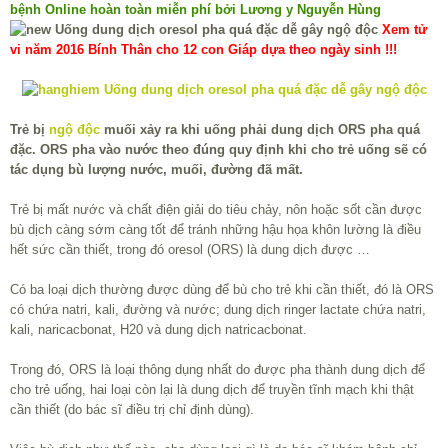
bệnh Online hoàn toàn miễn phí bởi Lương y Nguyễn Hùng
Xem tử
vi năm 2016 Bính Thân cho 12 con Giáp dựa theo ngày sinh !!!
Trẻ bị
ngộ độc
muối xảy ra khi uống phải dung dịch ORS pha quá
đặc. ORS pha vào nước theo đúng quy định khi cho trẻ uống sẽ có
tác dụng bù lượng nước, muối, đường đã mất.
Trẻ bị mất nước và chất điện giải do tiêu chảy, nôn hoặc sốt cần được
bù dịch càng sớm càng tốt để tránh những hậu họa khôn lường là điều
hết sức cần thiết, trong đó oresol (ORS) là dung dịch được …
Có ba loại dịch thường được dùng để bù cho trẻ khi cần thiết, đó là ORS
có chứa natri, kali, đường và nước; dung dịch ringer lactate chứa natri,
kali, naricacbonat, H20 và dung dịch natricacbonat.
Trong đó, ORS là loại thông dụng nhất do được pha thành dung dịch để
cho trẻ uống, hai loại còn lại là dung dịch để truyền tĩnh mạch khi thật
cần thiết (do bác sĩ điều trị chỉ định dùng).