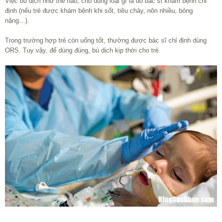
Việc bù dịch như thế nào, cho dùng loại gì là do bác sĩ khám bệnh chỉ
định (nếu trẻ được khám bệnh khi sốt, tiêu chảy, nôn nhiều, bỏng
nặng…).
Trong trường hợp trẻ còn uống tốt, thường được bác sĩ chỉ định dùng
ORS. Tuy vậy, để dùng đúng, bù dịch kịp thời cho trẻ.