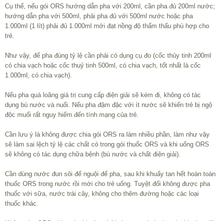
Cụ thể, nếu gói ORS hướng dẫn pha với 200ml, cần pha đủ 200ml nước;
hướng dẫn pha với 500ml, phải pha đủ với 500ml nước hoặc pha
1.000ml (1 lít) phải đủ 1.000ml mới đạt nồng độ thẩm thấu phù hợp cho
trẻ.
Như vậy, để pha đúng tỷ lệ cần phải có dụng cụ đo (cốc thủy tinh 200ml
có chia vạch hoặc cốc thuỷ tinh 500ml, có chia vạch, tốt nhất là cốc
1.000ml, có chia vạch).
Nếu pha quá loãng giá trị cung cấp điện giải sẽ kém đi, không có tác
dụng bù nước và nuối. Nếu pha đậm đặc với ít nước sẽ khiến trẻ bị ngộ
độc muối rất nguy hiểm đến tính mạng của trẻ.
Cần lưu ý là không được chia gói ORS ra làm nhiều phần, làm như vậy
sẽ làm sai lệch tỷ lệ các chất có trong gói thuốc ORS và khi uống ORS
sẽ không có tác dụng chữa bệnh (bù nước và chất điện giải).
Cần dùng nước đun sôi để nguội để pha, sau khi khuấy tan hết hoàn toàn
thuốc ORS trong nước rồi mới cho trẻ uống. Tuyệt đối không được pha
thuốc với sữa, nước trái cây, không cho thêm đường hoặc các loại
thuốc khác.