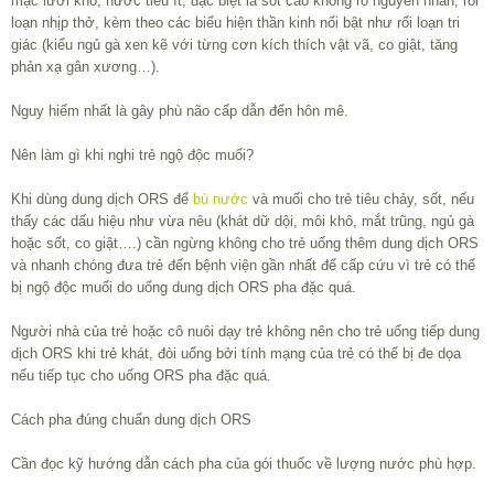
mạc lưỡi khô, nước tiểu ít, đặc biệt là sốt cao không rõ nguyên nhân, rối
loạn nhịp thở, kèm theo các biểu hiện thần kinh nổi bật như rối loạn tri
giác (kiểu ngủ gà xen kẽ với từng cơn kích thích vật vã, co giật, tăng
phản xạ gân xương…).
Nguy hiểm nhất là gây phù não cấp dẫn đến hôn mê.
Nên làm gì khi nghi trẻ ngộ độc muối?
Khi dùng dung dịch ORS để
bù nước
và muối cho trẻ tiêu chảy, sốt, nếu
thấy các dấu hiệu như vừa nêu (khát dữ dội, môi khô, mắt trũng, ngủ gà
hoặc sốt, co giật….) cần ngừng không cho trẻ uống thêm dung dịch ORS
và nhanh chóng đưa trẻ đến bệnh viện gần nhất để cấp cứu vì trẻ có thể
bị ngộ độc muối do uống dung dịch ORS pha đặc quá.
Người nhà của trẻ hoặc cô nuôi dạy trẻ không nên cho trẻ uống tiếp dung
dịch ORS khi trẻ khát, đòi uống bởi tính mạng của trẻ có thể bị đe dọa
nếu tiếp tục cho uống ORS pha đặc quá.
Cách pha đúng chuẩn dung dịch ORS
Cần đọc kỹ hướng dẫn cách pha của gói thuốc về lượng nước phù hợp.