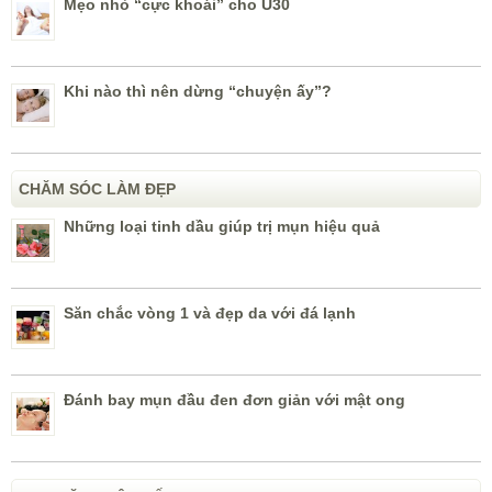
Mẹo nhỏ “cực khoái” cho U30
Khi nào thì nên dừng “chuyện ấy”?
CHĂM SÓC LÀM ĐẸP
Những loại tinh dầu giúp trị mụn hiệu quả
Săn chắc vòng 1 và đẹp da với đá lạnh
Đánh bay mụn đầu đen đơn giản với mật ong