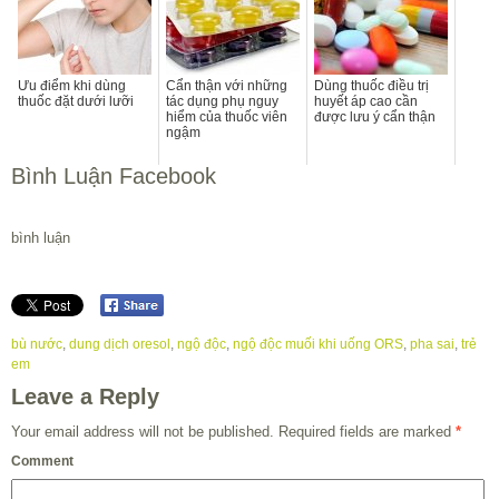
Ưu điểm khi dùng
Cẩn thận với những
Dùng thuốc điều trị
thuốc đặt dưới lưỡi
tác dụng phụ nguy
huyết áp cao cần
hiểm của thuốc viên
được lưu ý cẩn thận
ngậm
Bình Luận Facebook
bình luận
bù nước
,
dung dịch oresol
,
ngộ độc
,
ngộ độc muối khi uống ORS
,
pha sai
,
trẻ
em
Leave a Reply
Your email address will not be published.
Required fields are marked
*
Comment