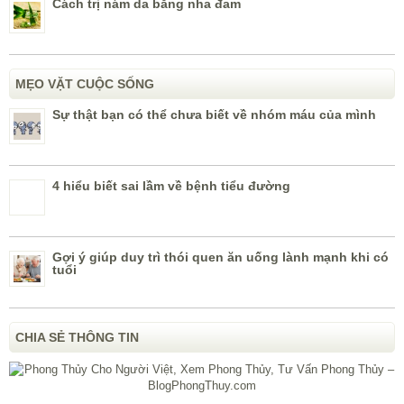
Cách trị nám da bằng nha đam
MẸO VẶT CUỘC SỐNG
Sự thật bạn có thể chưa biết về nhóm máu của mình
4 hiểu biết sai lầm về bệnh tiểu đường
Gợi ý giúp duy trì thói quen ăn uống lành mạnh khi có
tuổi
CHIA SẺ THÔNG TIN