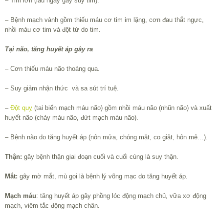
–
Tim lớn (lâu ngày gây suy tim).
– Bệnh mạch vành gồm thiếu máu cơ tim im lặng, cơn đau thắt ngực,
nhồi máu cơ tim và đột tử do tim.
Tại não, tăng huyết áp gây ra
– Cơn thiếu máu não thoáng qua.
– Suy giảm nhận thức và sa sút trí tuệ.
–
Đột quỵ
(tai biến mạch máu não) gồm nhồi máu não (nhũn não) và xuất
huyết não (chảy máu não, đứt mạch máu não).
– Bệnh não do tăng huyết áp (nôn mửa, chóng mặt, co giật, hôn mê…).
Thận:
gây bệnh thận giai đoạn cuối và cuối cùng là suy thận.
Mắt:
gây mờ mắt, mù gọi là bệnh lý võng mạc do tăng huyết áp.
Mạch máu
: tăng huyết áp gây phồng lóc động mạch chủ, vữa xơ động
mạch, viêm tắc động mạch chân.