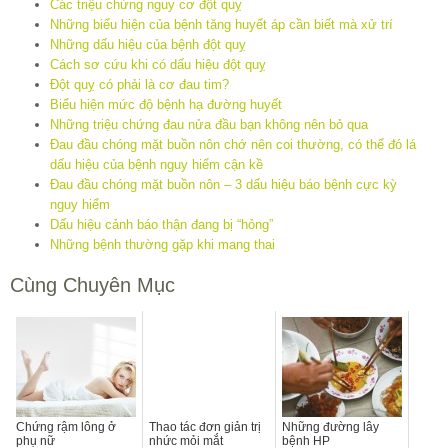
Các triệu chứng nguy cơ đột quỵ
Những biểu hiện của bệnh tăng huyết áp cần biết mà xử trí
Những dấu hiệu của bệnh đột quỵ
Cách sơ cứu khi có dấu hiệu đột quỵ
Đột quỵ có phải là cơ đau tim?
Biểu hiện mức độ bệnh hạ đường huyết
Những triệu chứng đau nửa đầu bạn không nên bỏ qua
Đau đầu chóng mặt buồn nôn chớ nên coi thường, có thể đó lá
dấu hiệu của bệnh nguy hiểm cận kề
Đau đầu chóng mặt buồn nôn – 3 dấu hiệu báo bệnh cực kỳ
nguy hiểm
Dấu hiệu cảnh báo thận đang bị “hỏng”
Những bệnh thường gặp khi mang thai
Cùng Chuyên Mục
Chứng rậm lông ở
Thao tác đơn giản trị
Những đường lây
phụ nữ
nhức mỏi mắt
bệnh HP