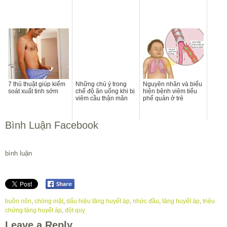
7 thủ thuật giúp kiểm
Những chú ý trong
Nguyên nhân và biểu
soát xuất tinh sớm
chế độ ăn uống khi bị
hiện bệnh viêm tiểu
viêm cầu thận mãn
phế quản ở trẻ
Bình Luận Facebook
bình luận
buồn nôn
,
chóng mặt
,
dấu hiệu tăng huyết áp
,
nhức đầu
,
tăng huyết áp
,
triệu
chứng tăng huyết áp
,
đột quỵ
Leave a Reply