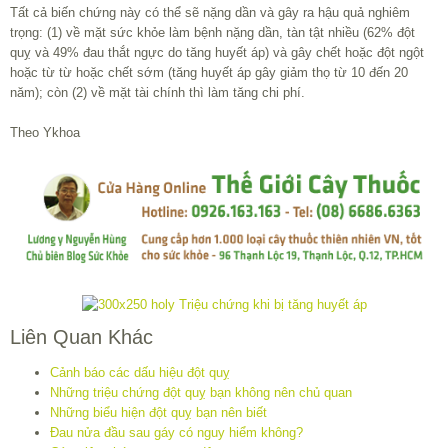
Tất cả biến chứng này có thể sẽ nặng dần và gây ra hậu quả nghiêm
trọng: (1) về mặt sức khỏe làm bệnh nặng dần, tàn tật nhiều (62% đột
quỵ và 49% đau thắt ngực do tăng huyết áp) và gây chết hoặc đột ngột
hoặc từ từ hoặc chết sớm (tăng huyết áp gây giảm thọ từ 10 đến 20
năm); còn (2) về mặt tài chính thì làm tăng chi phí.
Theo Ykhoa
Liên Quan Khác
Cảnh báo các dấu hiệu đột quỵ
Những triệu chứng đột quỵ bạn không nên chủ quan
Những biểu hiện đột quỵ bạn nên biết
Đau nửa đầu sau gáy có nguy hiểm không?