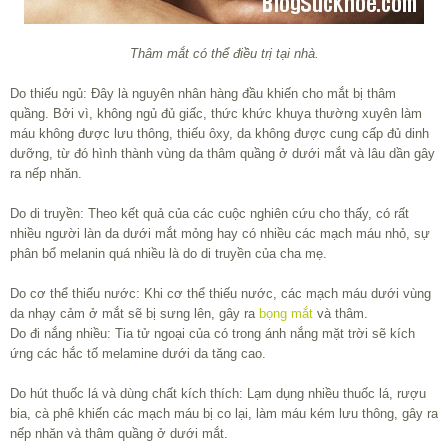
Thâm mắt có thể điều trị tại nhà.
Do thiếu ngủ: Đây là nguyên nhân hàng đầu khiến cho mắt bị thâm
quầng. Bởi vì, không ngủ đủ giấc, thức khức khuya thường xuyên làm
máu không được lưu thông, thiếu ôxy, da không được cung cấp đủ dinh
dưỡng, từ đó hình thành vùng da thâm quầng ở dưới mắt và lâu dần gây
ra nếp nhăn.
Do di truyền: Theo kết quả của các cuộc nghiên cứu cho thấy, có rất
nhiều người làn da dưới mắt mỏng hay có nhiều các mạch máu nhỏ, sự
phân bổ melanin quá nhiều là do di truyền của cha mẹ.
Do cơ thể thiếu nước: Khi cơ thể thiếu nước, các mạch máu dưới vùng
da nhạy cảm ở mắt sẽ bị sưng lên, gây ra
bọng mắt
và thâm.
Do đi nắng nhiều: Tia tử ngoại của có trong ánh nắng mặt trời sẽ kích
ứng các hắc tố melamine dưới da tăng cao.
Do hút thuốc lá và dùng chất kích thích: Lạm dụng nhiều thuốc lá, rượu
bia, cà phê khiến các mạch máu bị co lại, làm máu kém lưu thông, gây ra
nếp nhăn và thâm quầng ở dưới mắt.