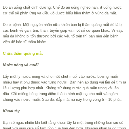
Do ăn uống chất dinh dưỡng: Chế độ ăn uống nghèo nàn, ít uống nước
cơ thể sẽ phản ứng và điều đó được biểu hiện thâm ở vùng da mắt.
Do bị bệnh: Một nguyên nhân nữa khiến bạn bị thâm quầng mắt đó là bị
các bệnh về gan, tim, thận, tuyến giáp và một số cơ quan khác. Vì vậy,
nếu da không bị tổn thương bởi các yếu tố trên thì bạn nên đến bệnh
viện để bác sĩ thăm khám.
Chữa thâm quầng mắt
Nước nóng và muối
Lấy một ly nước nóng và cho một chút muối vào nước. Lượng muối
nhiều hay ít phụ thuộc vào từng người. Bạn nên áp dụng vài lần để tìm ra
liều lượng phù hợp nhất. Không sử dụng nước quá mặn trong vài lần
đầu. Cắt miếng bông trang điểm thành hình mặt nạ cho mắt và ngâm
chúng vào nước muối. Sau đó, đắp mặt nạ này trong vòng 5 – 10 phút.
Khoai tây
Bạn sẽ ngạc nhiên khi biết rằng khoai tây là một trong những loại rau củ
tuyệt vời giúp cửa sổ tâm hồn của bạn đẹp hơn. Nguyên nhân là do trong