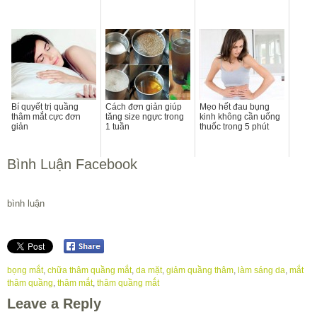
Bí quyết trị quầng
Cách đơn giản giúp
Mẹo hết đau bụng
thâm mắt cực đơn
tăng size ngực trong
kinh không cần uống
giản
1 tuần
thuốc trong 5 phút
Bình Luận Facebook
bình luận
bọng mắt
,
chữa thâm quầng mắt
,
da mặt
,
giảm quầng thâm
,
làm sáng da
,
mắt
thâm quầng
,
thâm mắt
,
thâm quầng mắt
Leave a Reply