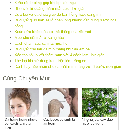
6 rắc rối thường gặp khi bị thiếu ngủ
Bí quyết trị quầng thâm mắt cực đơn giản
Dưa leo và cà chua giúp da bạn hồng hào, căng mịn
Bí quyết giúp bạn se lỗ chân lông không cần dùng nước hoa
hồng
Đoán sức khỏe của cơ thể thông qua đôi mắt
Mẹo cho đôi mắt bị sưng húp
Cách chăm sóc da mặt mùa hè
Bí quyết cho làn da mịn màng như da em bé
Xóa tan nỗi lo vết thâm mụn với 4 cách làm đơn giản
Tác hại khi sử dụng kem trộn làm trắng da
Đánh bay nếp nhăn cho da mặt mịn màng với 6 bước đơn giản
Cùng Chuyên Mục
Da trắng hồng như ý
Các bước vệ sinh tai
Những loại cây đuổi
với cách làm giản
an toàn
muỗi dễ trồng
đơn