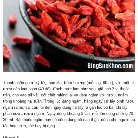
Thành phần gồm: kỷ tử, thục địa, trầm hương (mỗi loại 60 gr), với một lít
rượu nếp loại ngon (40 độ). Cách thức làm như sau: giã nhỏ 3 vị thuốc
trên, cho vào túi vải, cột chặt miệng lại và đem ngâm với rượu, ngâm
trong khoảng hai tuần. Trong lúc đang ngâm, hằng ngày cứ lấy bình rượu
ngâm ra lắc vài cái, rồi đến ngày dùng thì lấy ra gạn lọc bỏ bã, chỉ lấy
phần nước rượu ngâm. Ngày dùng khoảng 3 lần, mỗi lần dùng chừng 20-
30 ml. Bài thuốc ngâm này có công dụng bổ can thận, dùng cho người có
tóc bạc sớm, tóc hay bị rụng.