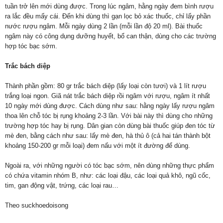
tuần trở lên mới dùng được. Trong lúc ngâm, hằng ngày đem bình rượu
ra lắc đều mấy cái. Đến khi dùng thì gạn lọc bỏ xác thuốc, chỉ lấy phần
nước rượu ngâm. Mỗi ngày dùng 2 lần (mỗi lần độ 20 ml). Bài thuốc
ngâm này có công dụng dưỡng huyết, bổ can thận, dùng cho các trường
hợp tóc bạc sớm.
Trắc bách diệp
Thành phần gồm: 80 gr trắc bách diệp (lấy loại còn tươi) và 1 lít rượu
trắng loại ngon. Giã nát trắc bách diệp rồi ngâm với rượu, ngâm ít nhất
10 ngày mới dùng được. Cách dùng như sau: hằng ngày lấy rượu ngâm
thoa lên chỗ tóc bị rụng khoảng 2-3 lần. Với bài này thì dùng cho những
trường hợp tóc hay bị rụng. Dân gian còn dùng bài thuốc giúp đen tóc từ
mè đen, bằng cách như sau: lấy mè đen, hà thủ ô (cả hai tán thành bột
khoảng 150-200 gr mỗi loại) đem nấu với một ít đường để dùng.
Ngoài ra, với những người có tóc bạc sớm, nên dùng những thực phẩm
có chứa vitamin nhóm B, như: các loại đậu, các loại quả khô, ngũ cốc,
tim, gan động vật, trứng, các loại rau…
Theo suckhoedoisong