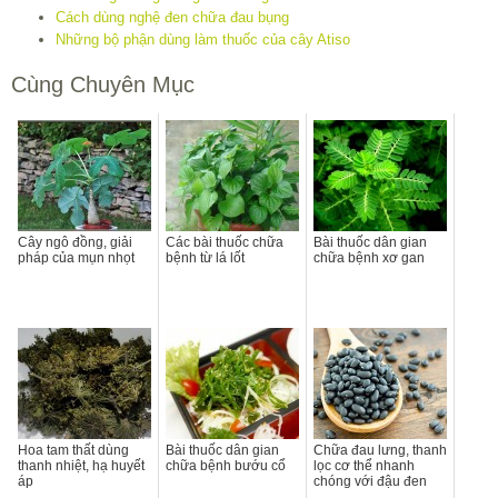
Cách dùng nghệ đen chữa đau bụng
Những bộ phận dùng làm thuốc của cây Atiso
Cùng Chuyên Mục
Cây ngô đồng, giải
Các bài thuốc chữa
Bài thuốc dân gian
pháp của mụn nhọt
bệnh từ lá lốt
chữa bệnh xơ gan
Hoa tam thất dùng
Bài thuốc dân gian
Chữa đau lưng, thanh
thanh nhiệt, hạ huyết
chữa bệnh bướu cổ
lọc cơ thể nhanh
áp
chóng với đậu đen