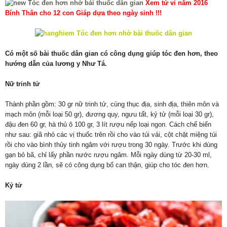
Xem tử vi năm 2016
Bính Thân cho 12 con Giáp dựa theo ngày sinh !!!
Có một số bài thuốc dân gian có công dụng giúp tóc đen hơn, theo
hướng dẫn của lương y Như Tá.
Nữ trinh tử
Thành phần gồm: 30 gr nữ trinh tử, cùng thục địa, sinh địa, thiên môn và
mạch môn (mỗi loại 50 gr), đương quy, ngưu tất, kỷ tử (mỗi loại 30 gr),
đậu đen 60 gr, hà thủ ô 100 gr, 3 lít rượu nếp loại ngon. Cách chế biến
như sau: giã nhỏ các vị thuốc trên rồi cho vào túi vải, cột chặt miệng túi
rồi cho vào bình thủy tinh ngâm với rượu trong 30 ngày. Trước khi dùng
gạn bỏ bã, chỉ lấy phần nước rượu ngâm. Mỗi ngày dùng từ 20-30 ml,
ngày dùng 2 lần, sẽ có công dụng bổ can thận, giúp cho tóc đen hơn.
Kỷ tử