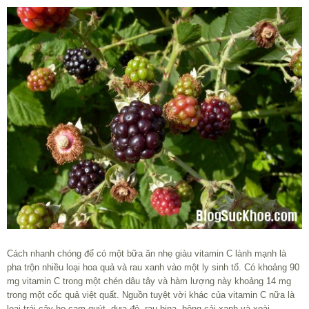
Cách nhanh chóng để có một bữa ăn nhẹ giàu vitamin C lành mạnh là
pha trộn nhiều loại hoa quả và rau xanh vào một ly sinh tố. Có khoảng 90
mg vitamin C trong một chén dâu tây và hàm lượng này khoảng 14 mg
trong một cốc quả việt quất. Nguồn tuyệt vời khác của vitamin C nữa là
loại trái cây họ cam quýt, dưa đỏ, rau bina, bông cải xanh và xoài.