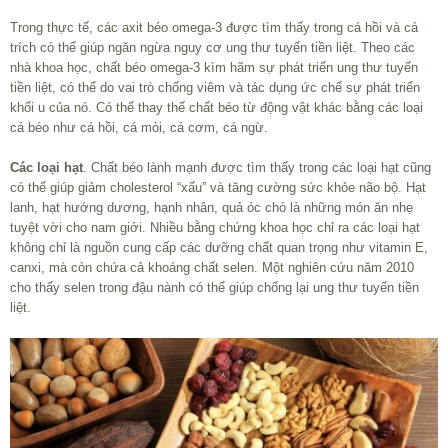
Trong thực tế, các axit béo omega-3 được tìm thấy trong cá hồi và cá
trích có thể giúp ngăn ngừa nguy cơ ung thư tuyến tiền liệt. Theo các
nhà khoa học, chất béo omega-3 kìm hãm sự phát triển ung thư tuyến
tiền liệt, có thể do vai trò chống viêm và tác dụng ức chế sự phát triển
khối u của nó. Có thể thay thế chất béo từ động vật khác bằng các loại
cá béo như cá hồi, cá mòi, cá cơm, cá ngừ.
Các loại hạt
. Chất béo lành mạnh được tìm thấy trong các loại hạt cũng
có thể giúp giảm cholesterol “xấu” và tăng cường sức khỏe não bộ. Hạt
lanh, hạt hướng dương, hạnh nhân, quả óc chó là những món ăn nhẹ
tuyệt vời cho nam giới. Nhiều bằng chứng khoa học chỉ ra các loại hạt
không chỉ là nguồn cung cấp các dưỡng chất quan trọng như vitamin E,
canxi, mà còn chứa cả khoáng chất selen. Một nghiên cứu năm 2010
cho thấy selen trong đậu nành có thể giúp chống lại ung thư tuyến tiền
liệt.