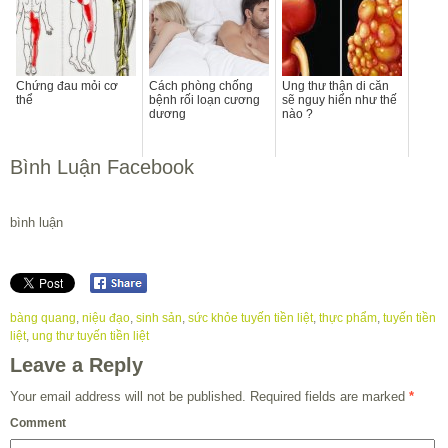
Chứng đau mỏi cơ
Cách phòng chống
Ung thư thận di căn
thể
bệnh rối loạn cương
sẽ nguy hiển như thế
dương
nào ?
Bình Luận Facebook
bình luận
bàng quang
,
niệu đạo
,
sinh sản
,
sức khỏe tuyến tiền liệt
,
thực phẩm
,
tuyến tiền
liệt
,
ung thư tuyến tiền liệt
Leave a Reply
Your email address will not be published.
Required fields are marked
*
Comment