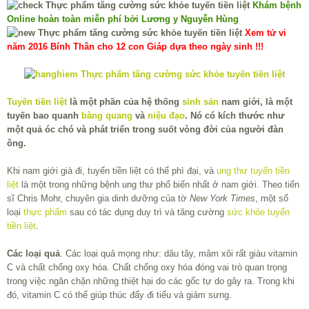
Khám bệnh
Online hoàn toàn miễn phí bởi Lương y Nguyễn Hùng
Xem tử vi
năm 2016 Bính Thân cho 12 con Giáp dựa theo ngày sinh !!!
Tuyến tiền liệt
là một phần của hệ thống
sinh sản
nam giới, là một
tuyến bao quanh
bàng quang
và
niệu đạo
. Nó có kích thước như
một quả óc chó và phát triển trong suốt vòng đời của người đàn
ông.
Khi nam giới già đi, tuyến tiền liệt có thể phì đại, và
ung thư tuyến tiền
liệt
là một trong những bệnh ung thư phổ biến nhất ở nam giới. Theo tiến
sĩ Chris Mohr, chuyên gia dinh dưỡng của tờ
New York Times
, một số
loại
thực phẩm
sau có tác dụng duy trì và tăng cường
sức khỏe tuyến
tiền liệt
.
Các loại quả
. Các loại quả mọng như: dâu tây, mâm xôi rất giàu vitamin
C và chất chống oxy hóa. Chất chống oxy hóa đóng vai trò quan trọng
trong việc ngăn chặn những thiệt hại do các gốc tự do gây ra. Trong khi
đó, vitamin C có thể giúp thúc đẩy đi tiểu và giảm sưng.