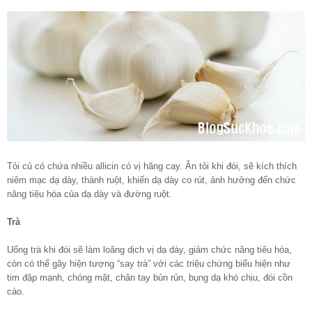
Tỏi củ có chứa nhiều allicin có vị hăng cay. Ăn tỏi khi đói, sẽ kích thích
niêm mạc dạ dày, thành ruột, khiến dạ dày co rút, ảnh hưởng đến chức
năng tiêu hóa của dạ dày và đường ruột.
Trà
Uống trà khi đói sẽ làm loãng dịch vị dạ dày, giảm chức năng tiêu hóa,
còn có thể gây hiện tượng “say trà” với các triệu chứng biểu hiện như
tim đập mạnh, chóng mặt, chân tay bủn rủn, bụng dạ khó chịu, đói cồn
cào.