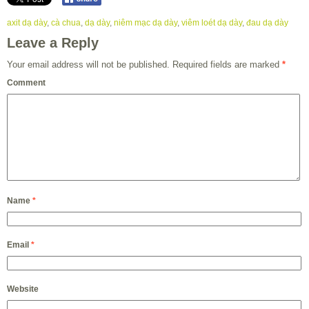
axit dạ dày
,
cà chua
,
dạ dày
,
niêm mạc dạ dày
,
viêm loét dạ dày
,
đau dạ dày
Leave a Reply
Your email address will not be published.
Required fields are marked
*
Comment
Name
*
Email
*
Website