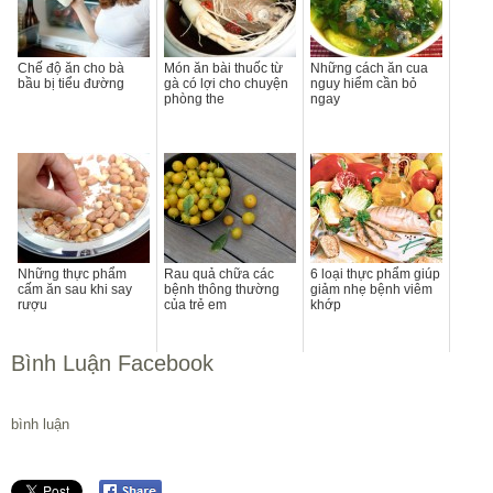
Chế độ ăn cho bà
Món ăn bài thuốc từ
Những cách ăn cua
bầu bị tiểu đường
gà có lợi cho chuyện
nguy hiểm cần bỏ
phòng the
ngay
Những thực phẩm
Rau quả chữa các
6 loại thực phẩm giúp
cấm ăn sau khi say
bệnh thông thường
giảm nhẹ bệnh viêm
rượu
của trẻ em
khớp
Bình Luận Facebook
bình luận