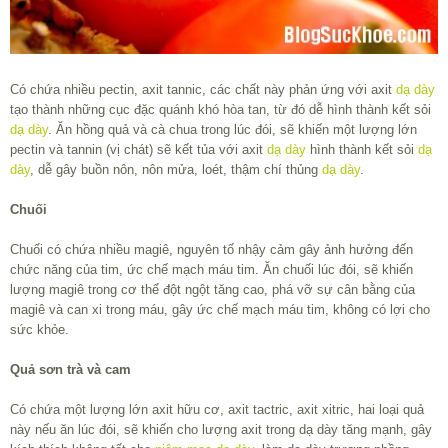
Có chứa nhiều pectin, axit tannic, các chất này phản ứng với axit
dạ dày
tạo thành những cục đặc quánh khó hòa tan, từ đó dễ hình thành kết sỏi
dạ dày
. Ăn hồng quả và cà chua trong lúc đói, sẽ khiến một lượng lớn
pectin và tannin (vị chát) sẽ kết tủa với axit
dạ dày
hình thành kết sỏi
dạ
dày
, dễ gây buồn nôn, nôn mửa, loét, thậm chí thủng
dạ dày
.
Chuối
Chuối có chứa nhiều magiê, nguyên tố nhậy cảm gây ảnh hưởng đến
chức năng của tim, ức chế mạch máu tim. Ăn chuối lúc đói, sẽ khiến
lượng magiê trong cơ thể đột ngột tăng cao, phá vỡ sự cân bằng của
magiê và can xi trong máu, gây ức chế mạch máu tim, không có lợi cho
sức khỏe.
Quả sơn trà và cam
Có chứa một lượng lớn axit hữu cơ, axit tactric, axit xitric, hai loại quả
này nếu ăn lúc đói, sẽ khiến cho lượng axit trong dạ dày tăng mạnh, gây