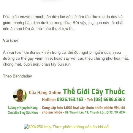
Dứa giàu enzyme mạnh, ăn dứa lúc đói sẽ làm tổn thương dạ dày và
giảm thành phần dinh dưỡng trong dứa. Bởi vậy, loại quả này tốt nhất
nên ăn sau bữa ăn mới hấp thụ được tốt.
Vải tươi
Ăn vải tươi khi đói sẽ khiến trong cơ thể đột ngột bị ngấm quá nhiều
đường có thể gây viêm nhiệt hoặc say với các triệu chứng như hoa mắt,
chóng mặt, buồn nôn, chân tay bủn rủn.
Theo Benhdaday