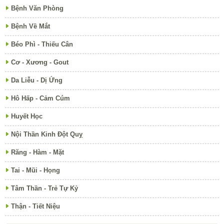
Bệnh Văn Phòng
Bệnh Về Mắt
Béo Phì - Thiếu Cân
Cơ - Xương - Gout
Da Liễu - Dị Ứng
Hô Hấp - Cảm Cúm
Huyết Học
Nội Thần Kinh Đột Quỵ
Răng - Hàm - Mặt
Tai - Mũi - Họng
Tâm Thần - Trẻ Tự Kỷ
Thận - Tiết Niệu