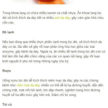
Trong khoai lang có chứa nhiều tannin và chất nhựa. Ăn khoai lang lúc
đói sẽ kích thích dạ dày tiết ra nhiều
axit dạ dày
, gây cảm giác khó chịu,
cồn cào.
Đồ lạnh
Nếu bạn dùng quá nhiều thực phẩm lạnh trong lúc đói, sẽ kích thích dạ
dày co lại, lâu dần sẽ gây rối loạn phản ứng hóa học giữa các loại
enzyme, gây bệnh dạ dày. Ngoài ra, ăn nhiều đồ lạnh trong lúc đói còn có
thể làm tổn hại đến chức năng của các cơ quan nội tạng, gây rối loạn
kinh nguyệt ở phụ nữ trong những ngày chu kỳ.
Rượu
Uống rượu lúc đói dễ kích thích niêm mạc dạ dày, gây ra các chứng
bệnh như
viêm loét dạ dày
, khiến cơ thể dễ bị hạ đường huyết, dẫn đến
chóng mặt, toát mồ hôi lạnh, tim đập nhanh, nghiêm trọng hơn đường
huyết sẽ hạ đến mức gây hôn mê, thậm chí tử vong.
Tỏi củ