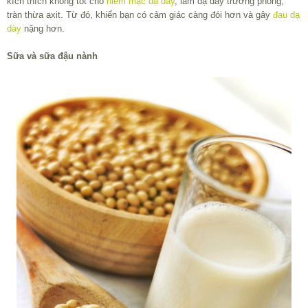
kích thích không tốt cho
niêm mạc dạ dày
, làm dạ dày trương phồng,
tràn thừa axit. Từ đó, khiến bạn có cảm giác càng đói hơn và gây
đau dạ
dày
nặng hơn.
Sữa và sữa đậu nành