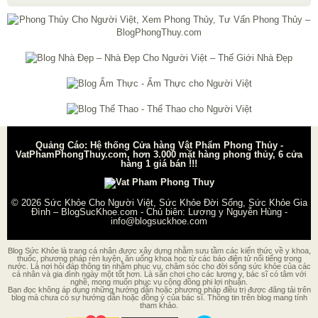
Quảng Cáo: Hệ thống Cửa hàng Vật Phẩm Phong Thủy -
VatPhamPhongThuy.com, hơn 3.000 mặt hàng phong thủy, 6 cửa
hàng 1 giá bán !!!
© 2026
Sức Khỏe Cho Người Việt, Sức Khỏe Đời Sống, Sức Khỏe Gia
Đình – BlogSucKhoe.com
- Chủ biên:
Lương y Nguyễn Hùng
-
info@blogsuckhoe.com
Blog Sức Khỏe là trang cá nhân được xây dựng nhằm sưu tầm các kiến thức về y khoa,
thuốc, phương pháp rèn luyện, ăn uống khoa học từ các báo điện tử nổi tiếng trong
nước. Là nơi hỏi đáp thông tin nhằm phục vụ, chăm sóc cho đời sống sức khỏe của các
cá nhân và gia đình ngày một tốt hơn. Là sân chơi cho các lương y, bác sĩ có tâm với
nghề, mong muốn phục vụ cộng đồng phi lợi nhuận.
Bạn đọc không áp dụng những hướng dẫn hoặc phương pháp điều trị được đăng tải trên
blog mà chưa có sự hướng dẫn hoặc đồng ý của bác sĩ. Thông tin trên blog mang tính
tham khảo.