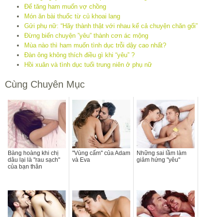
Để tăng ham muốn vợ chồng
Món ăn bài thuốc từ củ khoai lang
Gửi phụ nữ: “Hãy thành thật với nhau kể cả chuyện chăn gối”
Đừng biến chuyện ”yêu” thành cơn ác mộng
Mùa nào thì ham muốn tình dục trỗi dậy cao nhất?
Đàn ông không thích điều gì khi “yêu” ?
Hồi xuân và tình dục tuổi trung niên ở phụ nữ
Cùng Chuyên Mục
Bàng hoàng khi chị
''Vùng cấm'' của Adam
Những sai lầm làm
dâu lại là "rau sạch"
và Eva
giảm hứng "yêu"
của bạn thân