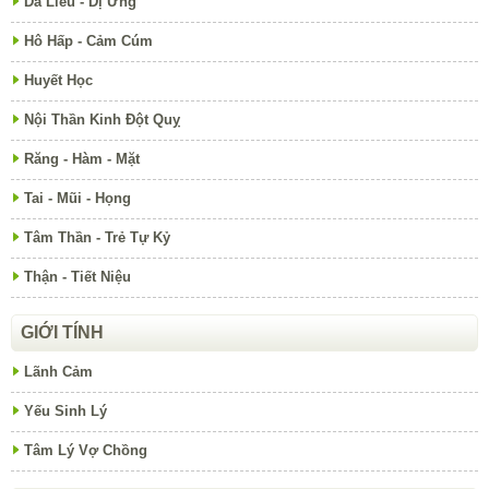
Da Liễu - Dị Ứng
Hô Hấp - Cảm Cúm
Huyết Học
Nội Thần Kinh Đột Quỵ
Răng - Hàm - Mặt
Tai - Mũi - Họng
Tâm Thần - Trẻ Tự Kỷ
Thận - Tiết Niệu
GIỚI TÍNH
Lãnh Cảm
Yếu Sinh Lý
Tâm Lý Vợ Chồng