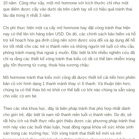
10 năm. Cũng như vậy, một mô hormone với kích thước chỉ như một
que diêm được cấy vào dưới da trên cánh tay sẽ có hiệu quả tránh thai
lâu dài trong ít nhất 3 năm.
Chi phí thực hiện một ca cấy mô hormone hay đặt vòng tránh thai hiện
nay có thể lên tới hàng trăm USD. Do đó, các chính sách bảo hiểm và hỗ
trợ kế hoạch hóa gia đình cũng nên sớm được sửa đổi và áp dụng để hỗ
trợ tốt nhất cho các trẻ vị thành niên và những người trẻ tuổi có nhu cầu
phòng tránh mang thai ngoài ý muốn. Đặc biệt là khi nhiều nghiên cứu đã
chỉ ra rằng các thiết kế vòng tránh thai kiểu cũ rất có thể làm nhiễm trùng
gây tổn thương tử cung, thoái hóa xương chậu.
Mô hormone tránh thai kiểu mới cũng đã được thiết kế cải tiến hơn phiên
bản cũ với hình dạng 1 thanh mảnh thay vì 6 thanh. Và thuận tiện hơn,
chúng ta có thể tháo bỏ nó khỏi cơ thể bất cứ khi nào chúng ta sẵn sàng
cho việc có em bé.
Theo các nhà khoa học, đây là biện pháp tránh thai phù hợp nhất dành
cho giới trẻ, đặc biệt là nam nữ thanh niên tuổi vị thành niên. Do đó, sẽ
rất hữu ích và thiết thực nếu giới thiệu được các phương pháp tránh thai
mới này vào các buổi thảo luận, hoạt động ngoại khóa về sức khỏe sinh
sản trong các trường học. Với vòng tránh thai thiết kế mới và mô