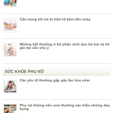
Cẩn trọng khi trẻ bị hăm tã kèm tiêu chảy
Những bất thường ở bộ phận sinh dục bé trai và bé
gái mẹ cần chú ý
SỨC KHỎE PHỤ NỮ
Các yếu tố thường gặp gây lão hóa sớm
Phụ nữ không nên xem thường các triệu chứng đau
bụng