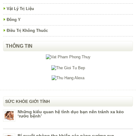
Vật Lý Trị Liệu
Đông Y
Điều Trị Không Thuốc
THÔNG TIN
SỨC KHỎE GIỚI TÍNH
Những kiểu quan hệ tình dục bạn nên tránh xa kẻo
‘rước bệnh’
Bí quyết phòng the khiến các nàng sướng run