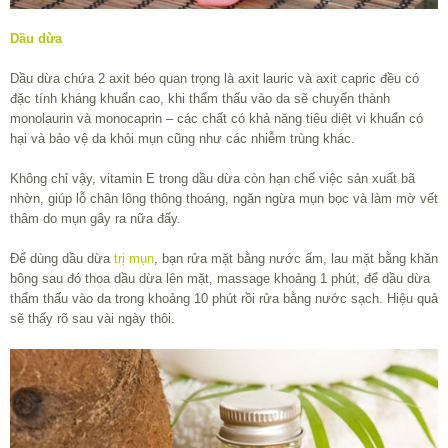
Dầu dừa
Dầu dừa chứa 2 axit béo quan trọng là axit lauric và axit capric đều có
đặc tính kháng khuẩn cao, khi thẩm thấu vào da sẽ chuyển thành
monolaurin và monocaprin – các chất có khả năng tiêu diệt vi khuẩn có
hại và bảo vệ da khỏi mụn cũng như các nhiễm trùng khác.
Không chỉ vậy, vitamin E trong dầu dừa còn hạn chế việc sản xuất bã
nhờn, giúp lỗ chân lông thông thoáng, ngăn ngừa mụn bọc và làm mờ vết
thâm do mụn gây ra nữa đấy.
Để dùng dầu dừa
trị mụn
, bạn rửa mặt bằng nước ấm, lau mặt bằng khăn
bông sau đó thoa dầu dừa lên mặt, massage khoảng 1 phút, để dầu dừa
thẩm thấu vào da trong khoảng 10 phút rồi rửa bằng nước sạch. Hiệu quả
sẽ thấy rõ sau vài ngày thôi.