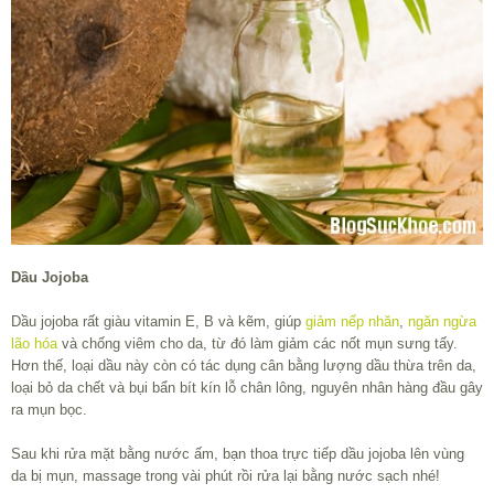
Dầu Jojoba
Dầu jojoba rất giàu vitamin E, B và kẽm, giúp
giảm nếp nhăn
,
ngăn ngừa
lão hóa
và chống viêm cho da, từ đó làm giảm các nốt mụn sưng tấy.
Hơn thế, loại dầu này còn có tác dụng cân bằng lượng dầu thừa trên da,
loại bỏ da chết và bụi bẩn bít kín lỗ chân lông, nguyên nhân hàng đầu gây
ra mụn bọc.
Sau khi rửa mặt bằng nước ấm, bạn thoa trực tiếp dầu jojoba lên vùng
da bị mụn, massage trong vài phút rồi rửa lại bằng nước sạch nhé!