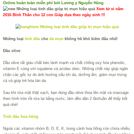
Online hoàn toàn miễn phí bởi Lương y Nguyễn Hùng
Xem tử vi năm
2016 Bính Thân cho 12 con Giáp dựa theo ngày sinh !!!
Những loại
tinh dầu
cho
da mụn
không hề khó kiếm đâu nhé!
Dầu olive
Dầu olive rất giàu chất béo lành mạnh và chất chống oxy hóa phenolic,
vitamin E cùng với squalene và acidas oleic. Những chất này giúp ngăn
chặn các gốc tự do ảnh hưởng xấu tới da, dưỡng ẩm, giảm mụn trứng
cá và giúp trẻ hóa làn da.
Sau khi rửa mặt thật sạch, bạn dùng dầu olive thoa lên mặt và massage
theo hình tròn rồi rửa lại bằng nước, làm đều đặn 2 lần/tuần để thấy kết
quả nhé!
Tinh dầu hoa hồng
Ngoài các vitamin nhóm B, D, E, K, trong cánh hoa hồng còn chứa nhiều