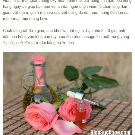
vitamin C, một chất chống oxy hóa mạnh mẽ. Sử dụng tinh dầu hoa hồng
hàng ngày sẽ giúp bạn bảo vệ làn da, ngăn chặn viêm lỗ chân lông, làm
giảm vết thâm, giảm mụn và các vết sưng đỏ do mụn, mang đến làn da
mềm mại, mịn màng hơn.
Cách dùng rất đơn giản, sau khi rửa mặt sạch, bạn nhỏ 2 – 3 giọt tinh
dầu hoa hồng vào lòng bàn tay, xoa đều rồi massage lên mặt trong vòng
1 phút, nhớ đừng rửa lại bằng nước nha.