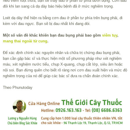
Nếu viêm ruột thừa, bạn sẽ thấy đau ở phần tư phía dưới bụng. Cơn đau
đôi khi lan sang cả dạ dày báo hiệu bệnh đã ở mức nghiêm trọng.
Loét dạ dày thể hiện ra bằng cơn đau ở phần tư phía trên bụng phải, đi
kèm với đau ngực. Bạn sẽ bị đau nhất khi đang đói.
Một số vấn đề khác khiến bạn đau bụng phải bao gồm
viêm tụy
,
mang thai ngoài tử cung
.
Để xác định chính xác nguyên nhân và chữa trị chứng đau bụng phải,
bạn cần gặp bác sĩ và thực hiện một số phương pháp như xét nghiệm
máu, xét nghiệm nước tiểu, chụp X-quang, chụp cắt lớp, siêu âm hoặc
nội soi. Bạn đừng quên cho biết rõ ràng nơi cơn đau xuất hiện và mức độ
nghiêm trọng của nó để giúp các bác sĩ đưa ra chẩn đoán chính xác.
Theo Phunutoday