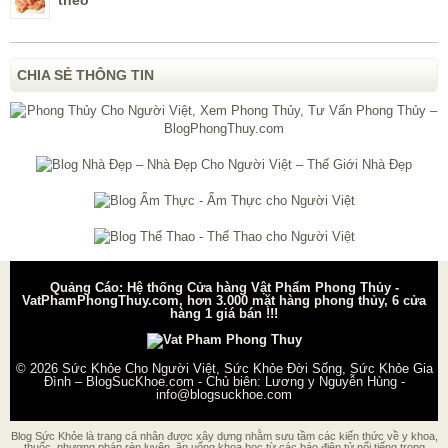
CHIA SẺ THÔNG TIN
Quảng Cáo: Hệ thống Cửa hàng Vật Phẩm Phong Thủy -
VatPhamPhongThuy.com, hơn 3.000 mặt hàng phong thủy, 6 cửa
hàng 1 giá bán !!!
© 2026
Sức Khỏe Cho Người Việt, Sức Khỏe Đời Sống, Sức Khỏe Gia
Đình – BlogSucKhoe.com
- Chủ biên:
Lương y Nguyễn Hùng
-
info@blogsuckhoe.com
Blog Sức Khỏe là trang cá nhân được xây dựng nhằm sưu tầm các kiến thức về y khoa,
thuốc, phương pháp rèn luyện, ăn uống khoa học từ các báo điện tử nổi tiếng trong