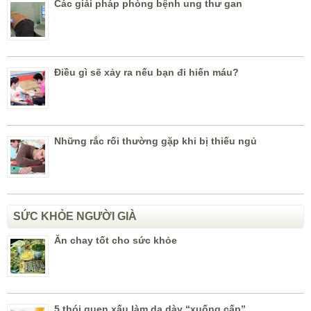
Các giải pháp phòng bệnh ung thư gan
Điều gì sẽ xảy ra nếu bạn đi hiến máu?
Những rắc rối thường gặp khi bị thiếu ngủ
SỨC KHỎE NGƯỜI GIÀ
Ăn chay tốt cho sức khỏe
5 thói quen xấu làm dạ dày “xuống cấp”