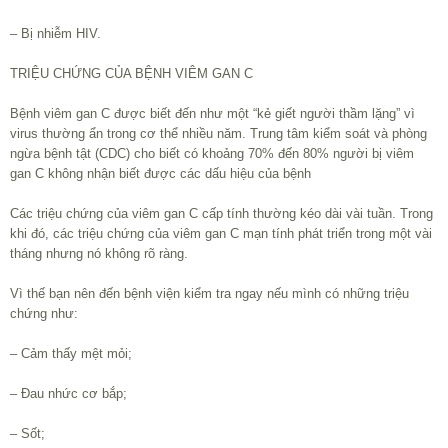
– Bị nhiễm HIV.
TRIỆU CHỨNG CỦA BỆNH VIÊM GAN C
Bệnh viêm gan C được biết đến như một “kẻ giết người thầm lặng” vì
virus thường ẩn trong cơ thể nhiều năm. Trung tâm kiểm soát và phòng
ngừa bệnh tật (CDC) cho biết có khoảng 70% đến 80% người bị viêm
gan C không nhận biết được các dấu hiệu của bệnh
Các triệu chứng của viêm gan C cấp tính thường kéo dài vài tuần. Trong
khi đó, các triệu chứng của viêm gan C mạn tính phát triển trong một vài
tháng nhưng nó không rõ ràng.
Vì thế bạn nên đến bệnh viện kiểm tra ngay nếu mình có những triệu
chứng như:
– Cảm thấy mệt mỏi;
– Đau nhức cơ bắp;
– Sốt;