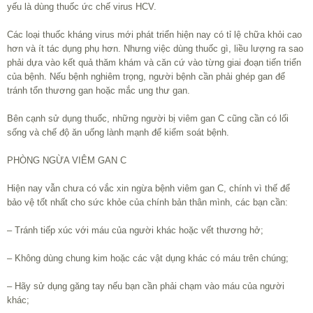
yếu là dùng thuốc ức chế virus HCV.
Các loại thuốc kháng virus mới phát triển hiện nay có tỉ lệ chữa khỏi cao
hơn và ít tác dụng phụ hơn. Nhưng việc dùng thuốc gì, liều lượng ra sao
phải dựa vào kết quả thăm khám và căn cứ vào từng giai đoạn tiến triển
của bệnh. Nếu bệnh nghiêm trọng, người bệnh cần phải ghép gan để
tránh tổn thương gan hoặc mắc ung thư gan.
Bên cạnh sử dụng thuốc, những người bị viêm gan C cũng cần có lối
sống và chế độ ăn uống lành mạnh để kiểm soát bệnh.
PHÒNG NGỪA VIÊM GAN C
Hiện nay vẫn chưa có vắc xin ngừa bệnh viêm gan C, chính vì thế để
bảo vệ tốt nhất cho sức khỏe của chính bản thân mình, các bạn cần:
– Tránh tiếp xúc với máu của người khác hoặc vết thương hở;
– Không dùng chung kim hoặc các vật dụng khác có máu trên chúng;
– Hãy sử dụng găng tay nếu bạn cần phải chạm vào máu của người
khác;