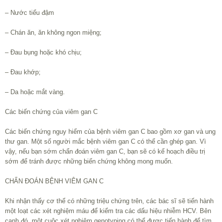
– Nước tiểu đậm
– Chán ăn, ăn không ngon miệng;
– Đau bụng hoặc khó chịu;
– Đau khớp;
– Da hoặc mắt vàng.
Các biến chứng của viêm gan C
Các biến chứng nguy hiểm của bệnh viêm gan C bao gồm xơ gan và ung
thư gan. Một số người mắc bệnh viêm gan C có thể cần ghép gan. Vì
vậy, nếu bạn sớm chẩn đoán viêm gan C, bạn sẽ có kế hoạch điều trị
sớm để tránh được những biến chứng không mong muốn.
CHẨN ĐOÁN BỆNH VIÊM GAN C
Khi nhận thấy cơ thể có những triệu chứng trên, các bác sĩ sẽ tiến hành
một loạt các xét nghiệm máu để kiểm tra các dấu hiệu nhiễm HCV. Bên
cạnh đó, một cuộc xét nghiệm genotyping có thể được tiến hành để tìm