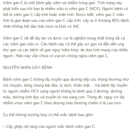
Viêm gan C là một bệnh gây viêm và nhiễm trùng gan. Tình trạng này
phát triển sau khi bạn bị nhiễm siêu vi viêm gan C (HCV). Người bệnh có
thể bị viêm gan C cấp tính hoặc mãn tính. Được biết, viêm gan C mãn
tính là giai đoạn sau của viêm gan C cấp tính, xảy ra ở khoảng 85% bệnh
nhân không thể đào thải virus ra khỏi cơ thể.
Viêm gan C rất dễ lây lan và được coi là nghiêm trọng nhất trong tất cả
các viêm gan siêu vi. Căn bệnh này có thể gây xơ gan và dẫn đến ung
thư gan và các bệnh về gan nguy hiểm khác đe dọa tính mạng của nhiều
người. Hiện nay vẫn chưa có vacxin chủng ngừa viêm gan C.
NGUYÊN NHÂN GÂY BỆNH
Bệnh viêm gan C không lây truyền qua đường tiếp xúc thông thường như
nói chuyện, dùng chung bát đũa, ly tách, khăn mặt… mà bệnh lây truyền
từ người nhiễm HCV sang người không bị bệnh qua 3 đường: đường
máu, đường tình dục và truyền từ mẹ sang con. Trong đó, nguy cơ lây
nhiễm virus viêm gan C theo đường máu thường chiếm tỉ lệ cao hơn.
Cụ thể những trường hợp có thể mắc bệnh bao gồm:
– Cấy ghép nội tạng của người mắc bệnh viêm gan C;