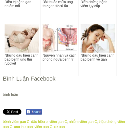
Điều trị bệnh gan
Bài thuốc chữa ung
Biến chứng bệnh
nhiễm mỡ
thư gan từ củ ấu
viêm tụy cấp
Những dấu hiệu cảnh
Nguyên nhân và cách
Những dấu hiệu cảnh
báo bệnh ung thư
phòng ngừa bệnh trĩ
báo bệnh về gan
ruột kết
Bình Luận Facebook
bình luận
bệnh viêm gan C
,
dấu hiệu bị viêm gan C
,
nhiễm viêm gan C
,
triệu chứng viêm
gan C
,
ung thư gan
,
viêm gan C
,
xơ gan