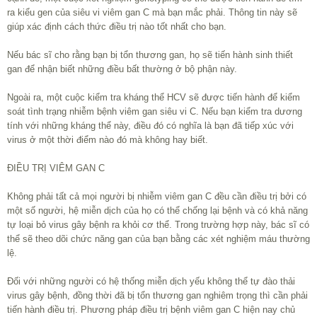
ra kiểu gen của siêu vi viêm gan C mà bạn mắc phải. Thông tin này sẽ
giúp xác định cách thức điều trị nào tốt nhất cho bạn.
Nếu bác sĩ cho rằng bạn bị tổn thương gan, họ sẽ tiến hành sinh thiết
gan để nhận biết những điều bất thường ở bộ phận này.
Ngoài ra, một cuộc kiểm tra kháng thể HCV sẽ được tiến hành để kiểm
soát tình trạng nhiễm bệnh viêm gan siêu vi C. Nếu bạn kiểm tra dương
tính với những kháng thể này, điều đó có nghĩa là bạn đã tiếp xúc với
virus ở một thời điểm nào đó mà không hay biết.
ĐIỀU TRỊ VIÊM GAN C
Không phải tất cả mọi người bị nhiễm viêm gan C đều cần điều trị bởi có
một số người, hệ miễn dịch của họ có thể chống lại bệnh và có khả năng
tự loại bỏ virus gây bệnh ra khỏi cơ thể. Trong trường hợp này, bác sĩ có
thể sẽ theo dõi chức năng gan của bạn bằng các xét nghiệm máu thường
lệ.
Đối với những người có hệ thống miễn dịch yếu không thể tự đào thải
virus gây bệnh, đồng thời đã bị tổn thương gan nghiêm trọng thì cần phải
tiến hành điều trị. Phương pháp điều trị bệnh viêm gan C hiện nay chủ