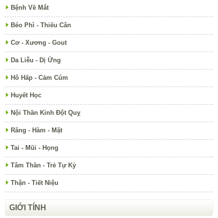
Bệnh Về Mắt
Béo Phì - Thiếu Cân
Cơ - Xương - Gout
Da Liễu - Dị Ứng
Hô Hấp - Cảm Cúm
Huyết Học
Nội Thần Kinh Đột Quỵ
Răng - Hàm - Mặt
Tai - Mũi - Họng
Tâm Thần - Trẻ Tự Kỷ
Thận - Tiết Niệu
GIỚI TÍNH