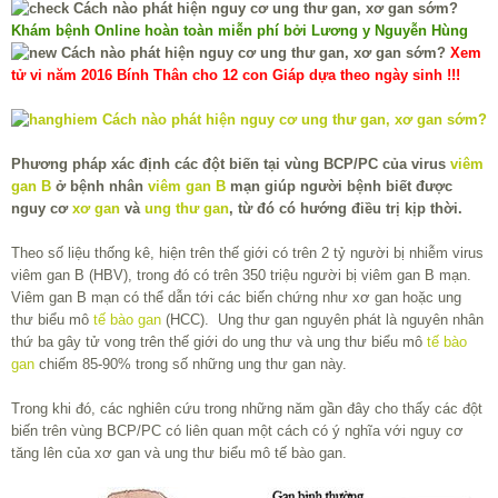
Khám bệnh Online hoàn toàn miễn phí bởi Lương y Nguyễn Hùng
Xem
tử vi năm 2016 Bính Thân cho 12 con Giáp dựa theo ngày sinh !!!
Phương pháp xác định các đột biến tại vùng BCP/PC của virus
viêm
gan B
ở bệnh nhân
viêm gan B
mạn giúp người bệnh biết được
nguy cơ
xơ gan
và
ung thư gan
, từ đó có hướng điều trị kịp thời.
Theo số liệu thống kê, hiện trên thế giới có trên 2 tỷ người bị nhiễm virus
viêm gan B (HBV), trong đó có trên 350 triệu người bị viêm gan B mạn.
Viêm gan B mạn có thể dẫn tới các biến chứng như xơ gan hoặc ung
thư biểu mô
tế bào gan
(HCC). Ung thư gan nguyên phát là nguyên nhân
thứ ba gây tử vong trên thế giới do ung thư và ung thư biểu mô
tế bào
gan
chiếm 85-90% trong số những ung thư gan này.
Trong khi đó, các nghiên cứu trong những năm gần đây cho thấy các đột
biến trên vùng BCP/PC có liên quan một cách có ý nghĩa với nguy cơ
tăng lên của xơ gan và ung thư biểu mô tế bào gan.