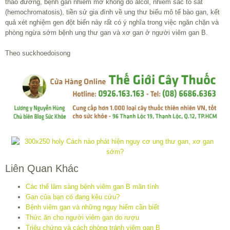
tháo đường, bệnh gan nhiễm mỡ không do alcol, nhiễm sắc tố sắt
(hemochromatosis), tiền sử gia đình về ung thư biểu mô tế bào gan, kết
quả xét nghiệm gen đột biến này rất có ý nghĩa trong việc ngăn chặn và
phòng ngừa sớm bệnh ung thư gan và xơ gan ở người viêm gan B.
Theo suckhoedoisong
Liên Quan Khác
Các thể lâm sàng bệnh viêm gan B mãn tính
Gan của bạn có đang kêu cứu?
Bệnh viêm gan và những nguy hiểm cần biết
Thức ăn cho người viêm gan do rượu
Triệu chứng và cách phòng tránh viêm gan B