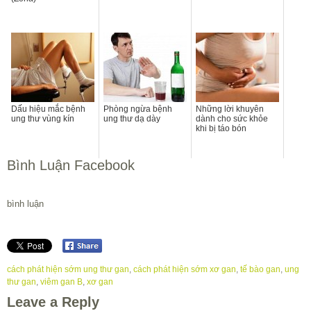
Dấu hiệu mắc bệnh
Phòng ngừa bệnh
Những lời khuyên
ung thư vùng kín
ung thư dạ dày
dành cho sức khỏe
khi bị táo bón
Bình Luận Facebook
bình luận
cách phát hiện sớm ung thư gan
,
cách phát hiện sớm xơ gan
,
tế bào gan
,
ung
thư gan
,
viêm gan B
,
xơ gan
Leave a Reply