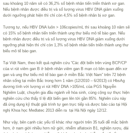
sau khoảng 10 năm sẽ có 36,2% số bệnh nhân tiến triển thành xơ gan.
Nếu bệnh nhân được điều trị và số lượng virus HBV DNA giảm xuống
dưới ngưỡng phát hiện thì chỉ còn 4,5% số bệnh nhân bị xơ gan.
Tương tự, nếu HBV DNA luôn > 10
6
copies/mL thì sau khoảng 10 năm sẽ
có 15% số bệnh nhân tiến triển thành ung thư biểu mô tế bào gan. Nếu
bệnh nhân được điều trị và số lượng virus HBV DNA giảm xuống dưới
ngưỡng phát hiện thì chỉ còn 1,3% số bệnh nhân tiến triển thành ung thư
biểu mô tế bào gan.
Tại Việt Nam, theo kết quả nghiên cứu “Các đột biến trên vùng BCP/CP
của vi rút viêm gan B ở bệnh nhân viêm gan B mạn có liên quan đến xơ
gan và ung thư biểu mô tế bào gan ở miền Bắc Việt Nam” trên 72 bệnh
nhân sống tại miền Bắc trong hơn 1 năm (12/2010 – 6/2013) có HbsAg
dương tính với lượng vi rút HBV DNA >105/mL của PGS Nguyễn
Nghiêm Luật, chuyên gia đầu ngành về hóa sinh, cùng cộng sự thực hiện
nghiên cứu cho thấy tỉ lệ đột biến gen lên tới gần 85%. Nghiên cứu này
đã ứng dụng kỹ thuật giải trình tự gen trực tiếp và được báo cáo tại Hội
nghị Khoa học Medlatec 2013 diễn ra tại Hà Nội ngày 12/12.
Như vậy, bên cạnh các yếu tố khác như người trên 35 tuổi dễ mắc bệnh
hơn, ở nam giới nhiều hơn nữ giới, nhiễm aflatoxin B1, nghiện rượu, đái