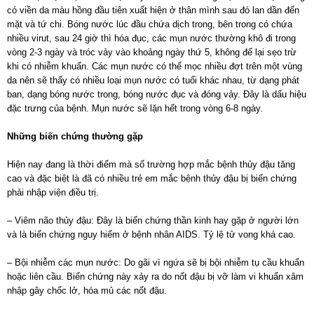
có viền da màu hồng đầu tiên xuất hiện ở thân mình sau đó lan dần đến
mặt và tứ chi. Bóng nước lúc đầu chứa dịch trong, bên trong có chứa
nhiều virut, sau 24 giờ thì hóa đục, các mụn nước thường khô đi trong
vòng 2-3 ngày và tróc vảy vào khoảng ngày thứ 5, không để lại sẹo trừ
khi có nhiễm khuẩn. Các mụn nước có thể mọc nhiều đợt trên một vùng
da nên sẽ thấy có nhiều loại mụn nước có tuổi khác nhau, từ dạng phát
ban, dạng bóng nước trong, bóng nước đục và đóng vảy. Đây là dấu hiệu
đặc trưng của bệnh. Mụn nước sẽ lặn hết trong vòng 6-8 ngày.
Những biến chứng thường gặp
Hiện nay đang là thời điểm mà số trường hợp mắc bệnh thủy đậu tăng
cao và đặc biệt là đã có nhiều trẻ em mắc bệnh thủy đậu bị biến chứng
phải nhập viện điều trị.
– Viêm não thủy đậu: Đây là biến chứng thần kinh hay gặp ở người lớn
và là biến chứng nguy hiểm ở bệnh nhân AIDS. Tỷ lệ tử vong khá cao.
– Bội nhiễm các mụn nước: Do gãi vì ngứa sẽ bị bội nhiễm tụ cầu khuẩn
hoặc liên cầu. Biến chứng này xảy ra do nốt đậu bị vỡ làm vi khuẩn xâm
nhập gây chốc lở, hóa mủ các nốt đậu.