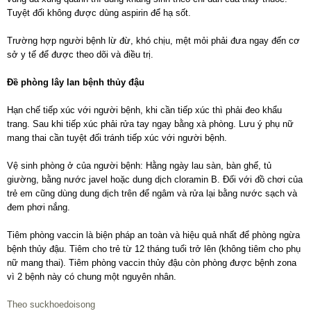
Tuyệt đối không được dùng aspirin để hạ sốt.
Trường hợp người bệnh lừ đừ, khó chịu, mệt mỏi phải đưa ngay đến cơ
sở y tế để được theo dõi và điều trị.
Đề phòng lây lan bệnh thủy đậu
Hạn chế tiếp xúc với người bệnh, khi cần tiếp xúc thì phải đeo khẩu
trang. Sau khi tiếp xúc phải rửa tay ngay bằng xà phòng. Lưu ý phụ nữ
mang thai cần tuyệt đối tránh tiếp xúc với người bệnh.
Vệ sinh phòng ở của người bệnh: Hằng ngày lau sàn, bàn ghế, tủ
giường, bằng nước javel hoặc dung dịch cloramin B. Đối với đồ chơi của
trẻ em cũng dùng dung dịch trên để ngâm và rửa lại bằng nước sạch và
đem phơi nắng.
Tiêm phòng vaccin là biện pháp an toàn và hiệu quả nhất để phòng ngừa
bệnh thủy đậu. Tiêm cho trẻ từ 12 tháng tuổi trở lên (không tiêm cho phụ
nữ mang thai). Tiêm phòng vaccin thủy đậu còn phòng được bệnh zona
vì 2 bệnh này có chung một nguyên nhân.
Theo suckhoedoisong