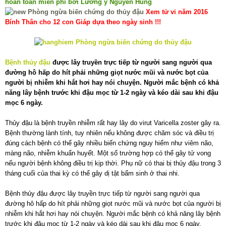
hoàn toàn miễn phí bởi Lương y Nguyễn Hùng
Xem tử vi năm 2016
Bính Thân cho 12 con Giáp dựa theo ngày sinh !!!
Bệnh thủy đậu
được lây truyền trực tiếp từ người sang người qua
đường hô hấp do hít phải những giọt nước mũi và nước bọt của
người bị nhiễm khi hắt hơi hay nói chuyện. Người mắc bệnh có khả
năng lây bệnh trước khi đậu mọc từ 1-2 ngày và kéo dài sau khi đậu
mọc 6 ngày.
Thủy đậu là bệnh truyền nhiễm rất hay lây do virut Varicella zoster gây ra.
Bệnh thường lành tính, tuy nhiên nếu không được chăm sóc và điều trị
đúng cách bệnh có thể gây nhiều biến chứng nguy hiểm như viêm não,
màng não, nhiễm khuẩn huyết. Một số trường hợp có thể gây tử vong
nếu người bệnh không điều trị kịp thời. Phụ nữ có thai bị thủy đậu trong 3
tháng cuối của thai kỳ có thể gây dị tật bẩm sinh ở thai nhi.
Bệnh thủy đậu được lây truyền trực tiếp từ người sang người qua
đường hô hấp do hít phải những giọt nước mũi và nước bọt của người bị
nhiễm khi hắt hơi hay nói chuyện. Người mắc bệnh có khả năng lây bệnh
trước khi đậu mọc từ 1-2 ngày và kéo dài sau khi đậu mọc 6 ngày.