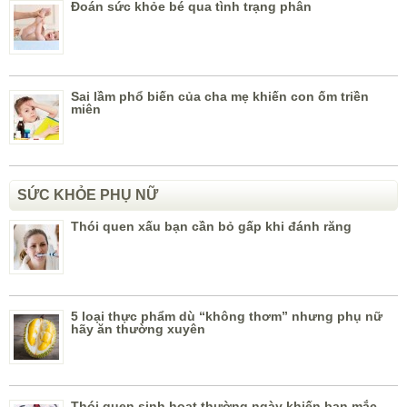
Đoán sức khỏe bé qua tình trạng phân
Sai lầm phổ biến của cha mẹ khiến con ốm triền
miên
SỨC KHỎE PHỤ NỮ
Thói quen xấu bạn cần bỏ gấp khi đánh răng
5 loại thực phẩm dù “không thơm” nhưng phụ nữ
hãy ăn thường xuyên
Thói quen sinh hoạt thường ngày khiến bạn mắc