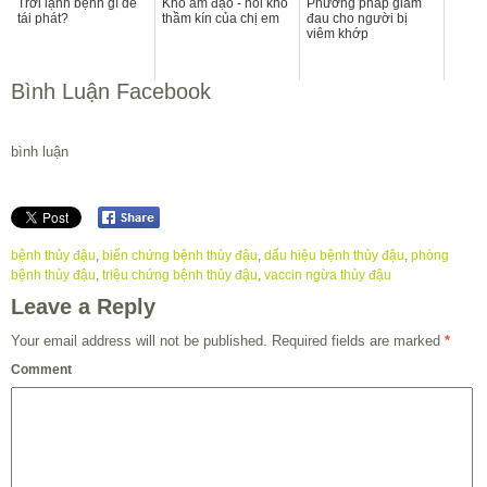
Trời lạnh bệnh gì dễ
Khô âm đạo - nỗi khổ
Phương pháp giảm
tái phát?
thầm kín của chị em
đau cho người bị
viêm khớp
Bình Luận Facebook
bình luận
bệnh thủy đậu
,
biến chứng bệnh thủy đậu
,
dấu hiệu bệnh thủy đậu
,
phòng
bệnh thủy đậu
,
triệu chứng bệnh thủy đậu
,
vaccin ngừa thủy đậu
Leave a Reply
Your email address will not be published.
Required fields are marked
*
Comment