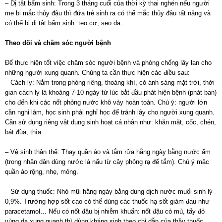
– Dị tật bẩm sinh: Trong 3 tháng cuối của thời kỳ thai nghén nếu người
mẹ bị mắc thủy đậu thì đứa trẻ sinh ra có thể mắc thủy đậu rất nặng và
có thể bị dị tật bẩm sinh: teo cơ, sẹo da…
Theo dõi và chăm sóc người bệnh
Để thực hiện tốt việc chăm sóc người bệnh và phòng chống lây lan cho
những người xung quanh. Chúng ta cần thực hiện các điều sau:
– Cách ly: Nằm trong phòng riêng, thoáng khí, có ánh sáng mặt trời, thời
gian cách ly là khoảng 7-10 ngày từ lúc bắt đầu phát hiện bệnh (phát ban)
cho đến khi các nốt phỏng nước khô vảy hoàn toàn. Chú ý: người lớn
cần nghỉ làm, học sinh phải nghỉ học để tránh lây cho người xung quanh.
Cần sử dụng riêng vật dụng sinh hoạt cá nhân như: khăn mặt, cốc, chén,
bát đũa, thìa.
– Vệ sinh thân thể: Thay quần áo và tắm rửa hằng ngày bằng nước ấm
(trong nhân dân dùng nước lá nấu từ cây phỏng rạ để tắm). Chú ý mặc
quần áo rộng, nhẹ, mỏng.
– Sử dụng thuốc: Nhỏ mũi hằng ngày bằng dung dịch nước muối sinh lý
0,9%. Trường hợp sốt cao có thể dùng các thuốc hạ sốt giảm đau như
paracetamol… Nếu có nốt đậu bị nhiễm khuẩn: nốt đậu có mủ, tấy đỏ
vùng da xung quanh thì dùng kháng sinh theo chỉ dẫn của thầy thuốc.