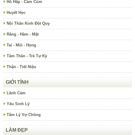
Hô Hấp - Cảm Cúm
Huyết Học
Nội Thần Kinh Đột Quỵ
Răng - Hàm - Mặt
Tai - Mũi - Họng
Tâm Thần - Trẻ Tự Kỷ
Thận - Tiết Niệu
GIỚI TÍNH
Lãnh Cảm
Yếu Sinh Lý
Tâm Lý Vợ Chồng
LÀM ĐẸP