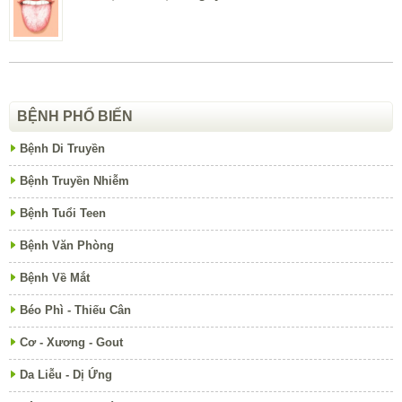
BỆNH PHỔ BIẾN
Bệnh Di Truyền
Bệnh Truyền Nhiễm
Bệnh Tuổi Teen
Bệnh Văn Phòng
Bệnh Về Mắt
Béo Phì - Thiếu Cân
Cơ - Xương - Gout
Da Liễu - Dị Ứng