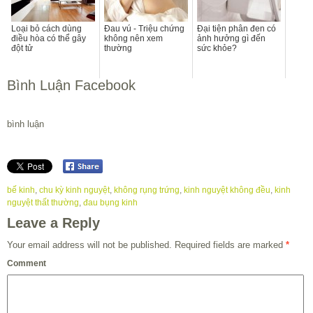
Loại bỏ cách dùng
Đau vú - Triệu chứng
Đại tiện phân đen có
điều hòa có thể gây
không nên xem
ảnh hưởng gì đến
đột tử
thường
sức khỏe?
Bình Luận Facebook
bình luận
bế kinh
,
chu kỳ kinh nguyệt
,
không rụng trứng
,
kinh nguyệt không đều
,
kinh
nguyệt thất thường
,
đau bụng kinh
Leave a Reply
Your email address will not be published.
Required fields are marked
*
Comment