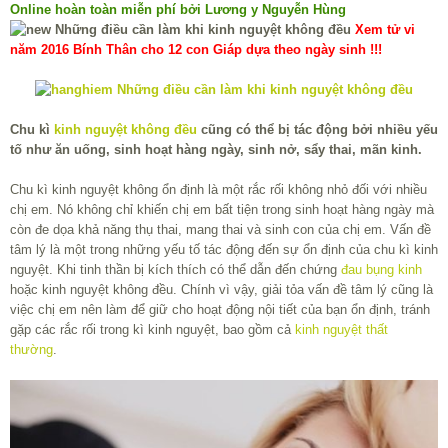
Online hoàn toàn miễn phí bởi Lương y Nguyễn Hùng
Xem tử vi
năm 2016 Bính Thân cho 12 con Giáp dựa theo ngày sinh !!!
Chu kì
kinh nguyệt không đều
cũng có thể bị tác động bởi nhiều yếu
tố như ăn uống, sinh hoạt hàng ngày, sinh nở, sẩy thai, mãn kinh.
Chu kì kinh nguyệt không ổn định là một rắc rối không nhỏ đối với nhiều
chị em. Nó không chỉ khiến chị em bất tiện trong sinh hoạt hàng ngày mà
còn đe dọa khả năng thụ thai, mang thai và sinh con của chị em. Vấn đề
tâm lý là một trong những yếu tố tác động đến sự ổn định của chu kì kinh
nguyệt. Khi tinh thần bị kích thích có thể dẫn đến chứng
đau bụng kinh
hoặc kinh nguyệt không đều. Chính vì vậy, giải tỏa vấn đề tâm lý cũng là
việc chị em nên làm để giữ cho hoạt động nội tiết của bạn ổn định, tránh
gặp các rắc rối trong kì kinh nguyệt, bao gồm cả
kinh nguyệt thất
thường
.