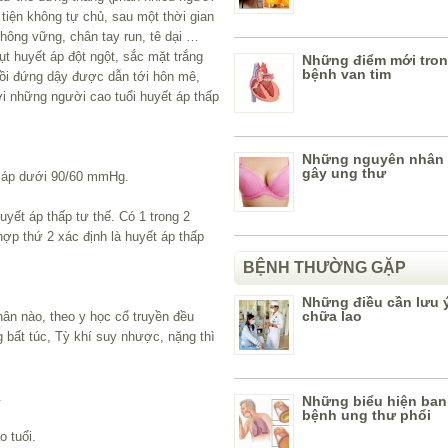
u tiện không tự chủ, sau một thời gian
không vững, chân tay run, tê dại …
ụt huyết áp đột ngột, sắc mặt trắng
Những điểm mới trong
bệnh van tim
gồi đứng dậy được dẫn tới hôn mê,
ới những người cao tuổi huyết áp thấp
Những nguyên nhân
gây ung thư
t áp dưới 90/60 mmHg.
yết áp thấp tư thế. Có 1 trong 2
ợp thứ 2 xác định là huyết áp thấp
BỆNH THƯỜNG GẶP
Những điều cần lưu ý
chữa lao
ân nào, theo y học cổ truyền đều
bất túc, Tỳ khí suy nhược, nặng thì
.
Những biểu hiện ban
bệnh ung thư phổi
 tuổi.