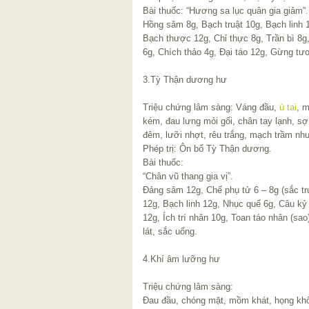
Bài thuốc: “Hương sa lục quân gia giảm”.
Hồng sâm 8g, Bạch truật 10g, Bạch linh
Bạch thược 12g, Chỉ thực 8g, Trần bì 8
6g, Chích thảo 4g, Đại táo 12g, Gừng tươ
3.Tỳ Thận dương hư
Triệu chứng lâm sàng: Váng đầu,
ù tai
, m
kém, đau lưng mỏi gối, chân tay lạnh, sợ l
đêm, lưỡi nhợt, rêu trắng, mạch trầm nh
Phép trị: Ôn bổ Tỳ Thận dương.
Bài thuốc:
“Chân vũ thang gia vị”.
Đảng sâm 12g, Chế phụ tử 6 – 8g (sắc tr
12g, Bạch linh 12g, Nhục quế 6g, Câu kỷ
12g, Ích trí nhân 10g, Toan táo nhân (sa
lát, sắc uống.
4.Khí âm lưỡng hư
Triệu chứng lâm sàng:
Đau đầu, chóng mặt, mồm khát, họng khô, 