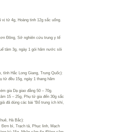
ị tử 4g, Hoàng tinh 12g sắc uống.
ơn Đông, Sở nghiên cứu trung y tế
uế tâm 3g, ngày 1 gói hãm nước sôi
 tỉnh Hắc Long Giang, Trung Quốc):
ụ tử đều 15g, ngày 1 thang hãm
ém gia Dạ giao đằng 50 – 70g.
âm 15 – 25g, Phụ tử gia đến 30g sắc
giả đã dùng các bài “Bổ trung ích khí,
Khuê, Hà Bắc):
Đơn bì, Trạch tả, Phục linh, Mạch
Hoàng kỳ 15g, Nhân sâm 6g (Đảng sâm