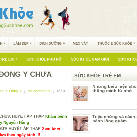
»
»
»
»
NH
LÀM ĐẸP
DINH DƯỠNG
MẸO VẶT
THUỐC & SỨC KHỎE
»
TRẺ EM
SỨC KHỎE PHỤ NỮ
SỨC KHỎE NAM GIỚI
SỨC KHỎE
 ĐÔNG Y CHỮA
SỨC KHỎE TRẺ EM
Những biểu hiện cho
thông minh từ nhỏ
ng Y
,
Đông Y
No comments
1659
Khám bệnh
Triệu chứng và cách đ
bệnh lông quặm
 y Nguyễn Hùng
Xem tử vi
ựa theo ngày sinh !!!