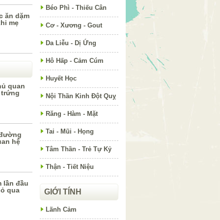
Béo Phì - Thiếu Cân
c ăn dặm
khi mẹ
Cơ - Xương - Gout
Da Liễu - Dị Ứng
Hô Hấp - Cảm Cúm
Huyết Học
hủ quan
 trứng
Nội Thần Kinh Đột Quỵ
Răng - Hàm - Mặt
Tai - Mũi - Họng
 đường
uan hệ
Tâm Thần - Trẻ Tự Kỷ
Thận - Tiết Niệu
 lần đầu
bỏ qua
GIỚI TÍNH
Lãnh Cảm