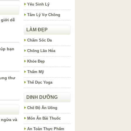
Yếu Sinh Lý
Tâm Lý Vợ Chồng
giới dễ
LÀM ĐẸP
Chăm Sóc Da
iúp bạn
Chống Lão Hóa
Khỏe Đẹp
Thẩm Mỹ
 ung thư
Thể Dục Yoga
DINH DƯỠNG
Chế Độ Ăn Uống
Món Ăn Bài Thuốc
 ngừa và
An Toàn Thực Phẩm