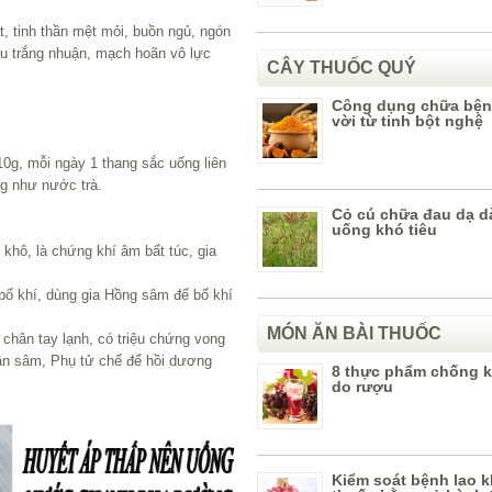
, tinh thần mệt mỏi, buồn ngủ, ngón
rêu trắng nhuận, mạch hoãn vô lực
CÂY THUỐC QUÝ
Công dụng chữa bện
vời từ tinh bột nghệ
0g, mỗi ngày 1 thang sắc uống liên
ng như nước trà.
Cỏ cú chữa đau dạ d
uống khó tiêu
 khô, là chứng khí âm bất túc, gia
ì bổ khí, dùng gia Hồng sâm để bổ khí
MÓN ĂN BÀI THUỐC
hân tay lạnh, có triệu chứng vong
ân sâm, Phụ tử chế để hồi dương
8 thực phẩm chống k
do rượu
Kiểm soát bệnh lao 