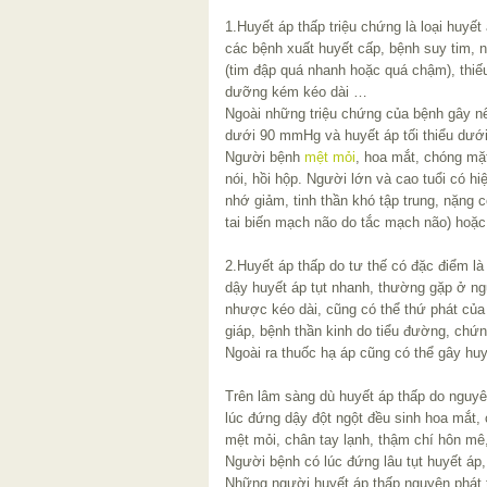
1.Huyết áp thấp triệu chứng là loại huyế
các bệnh xuất huyết cấp, bệnh suy tim, 
(tim đập quá nhanh hoặc quá chậm), thiếu
dưỡng kém kéo dài …
Ngoài những triệu chứng của bệnh gây nê
dưới 90 mmHg và huyết áp tối thiểu d
Người bệnh
mệt mỏi
, hoa mắt, chóng mặt
nói, hồi hộp. Người lớn và cao tuổi có hi
nhớ giảm, tinh thần khó tập trung, nặng 
tai biến mạch não do tắc mạch não) hoặc
2.Huyết áp thấp do tư thế có đặc điểm l
dậy huyết áp tụt nhanh, thường gặp ở ngư
nhược kéo dài, cũng có thể thứ phát của
giáp, bệnh thần kinh do tiểu đường, chứn
Ngoài ra thuốc hạ áp cũng có thể gây hu
Trên lâm sàng dù huyết áp thấp do nguyên
lúc đứng dậy đột ngột đều sinh hoa mắt
mệt mỏi, chân tay lạnh, thậm chí hôn mê, 
Người bệnh có lúc đứng lâu tụt huyết áp,
Những người huyết áp thấp nguyên phát 