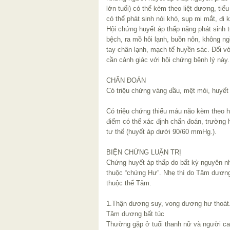
lớn tuổi) có thể kèm theo liệt dương, tiể
có thể phát sinh nói khó, sụp mi mắt, đi 
Hội chứng huyết áp thấp nặng phát sinh t
bệch, ra mồ hôi lạnh, buồn nôn, không n
tay chân lạnh, mạch tế huyền sác. Đối v
cần cảnh giác với hội chứng bệnh lý này.
CHẨN ĐOÁN
Có triệu chứng váng đầu, mệt mỏi, huyế
Có triệu chứng thiếu máu não kèm theo hu
điểm có thể xác định chẩn đoán, trường h
tư thế (huyết áp dưới 90/60 mmHg.).
BIỆN CHỨNG LUẬN TRỊ
Chứng huyết áp thấp do bất kỳ nguyên nh
thuộc “chứng Hư”. Nhẹ thì do Tâm dương 
thuộc thể Tâm.
1.Thận dương suy, vong dương hư thoát
Tâm dương bất túc
Thường gặp ở tuổi thanh nữ và người cao