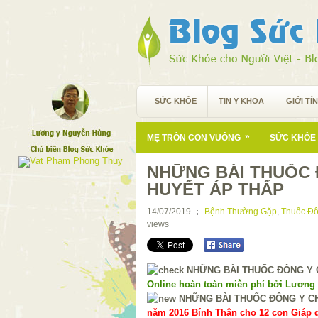
SỨC KHỎE
TIN Y KHOA
GIỚI TÍ
»
MẸ TRÒN CON VUÔNG
SỨC KHỎE 
NHỮNG BÀI THUỐC
HUYẾT ÁP THẤP
14/07/2019
Bệnh Thường Gặp
,
Thuốc Đô
views
Online hoàn toàn miễn phí bởi Lương
năm 2016 Bính Thân cho 12 con Giáp d