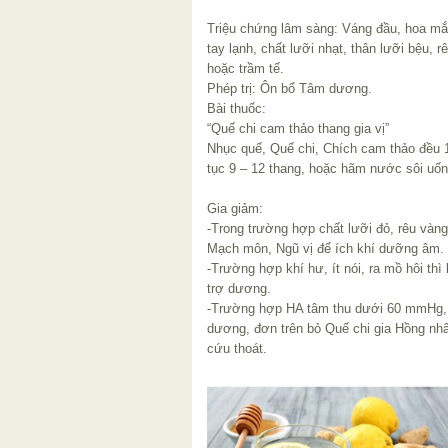
Triệu chứng lâm sàng: Váng đầu, hoa mắt
tay lạnh, chất lưỡi nhạt, thân lưỡi bệu, 
hoặc trầm tế.
Phép trị: Ôn bổ Tâm dương.
Bài thuốc:
“Quế chi cam thảo thang gia vị”
Nhục quế, Quế chi, Chích cam thảo đều 1
tục 9 – 12 thang, hoặc hãm nước sôi uố
Gia giảm:
-Trong trường hợp chất lưỡi đỏ, rêu vàng
Mạch môn, Ngũ vị để ích khí dưỡng âm.
-Trường hợp khí hư, ít nói, ra mồ hôi th
trợ dương.
-Trường hợp HA tâm thu dưới 60 mmHg, c
dương, đơn trên bỏ Quế chi gia Hồng nh
cứu thoát.