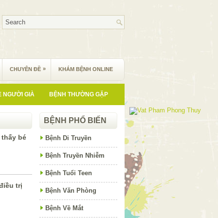
»
CHUYÊN ĐỀ
KHÁM BỆNH ONLINE
 NGƯỜI GIÀ
BỆNH THƯỜNG GẶP
BỆNH PHỔ BIẾN
 thấy bé
Bệnh Di Truyền
Bệnh Truyền Nhiễm
Bệnh Tuổi Teen
iều trị
Bệnh Văn Phòng
Bệnh Về Mắt