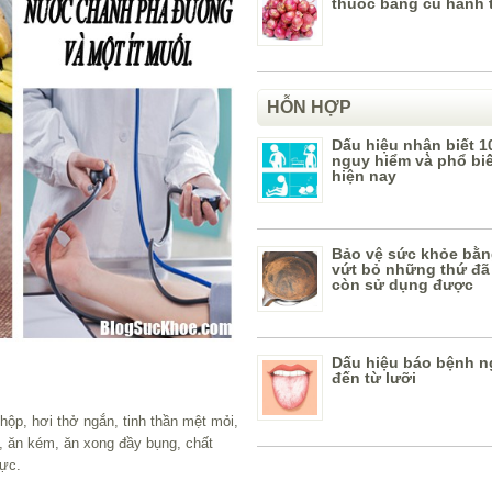
thuốc bằng củ hành 
HỖN HỢP
Dấu hiệu nhận biết 1
nguy hiểm và phổ bi
hiện nay
Bảo vệ sức khỏe bằn
vứt bỏ những thứ đã
còn sử dụng được
Dấu hiệu báo bệnh n
đến từ lưỡi
hộp, hơi thở ngắn, tinh thần mệt mỏi,
, ăn kém, ăn xong đầy bụng, chất
lực.