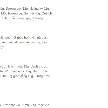
 10g, Đương quy 12g, Hoàng kỳ 12g,
g, Mộc hương 6g, Sa nhân 6g, Quế chi
i 3 lát. Sắc uống ngày 1 thang.
ất ngủ, mệt mỏi, hơi thở ngắn, ăn
ạnh hoặc di tinh, liệt dương, tiểu
ược.
ước), Bạch truật 12g, Bạch thược
 tử 12g, Liên nhục 12g, Bá tử nhân
o) 20g, Dạ giao đằng 12g, Gừng tươi 3
lưỡi thon đỏ, ít rêu, khô, mạch tế