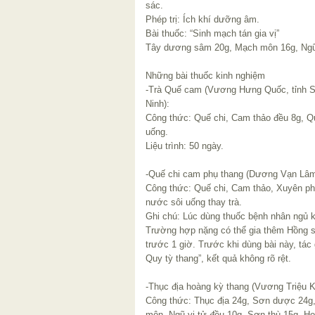
sác.
Phép trị: Ích khí dưỡng âm.
Bài thuốc: “Sinh mạch tán gia vị”
Tây dương sâm 20g, Mạch môn 16g, Ngũ v
Những bài thuốc kinh nghiệm
-Trà Quế cam (Vương Hưng Quốc, tỉnh S
Ninh):
Công thức: Quế chi, Cam thảo đều 8g, Q
uống.
Liệu trình: 50 ngày.
-Quế chi cam phụ thang (Dương Vạn Lâm,
Công thức: Quế chi, Cam thảo, Xuyên ph
nước sôi uống thay trà.
Ghi chú: Lúc dùng thuốc bệnh nhân ngủ k
Trường hợp nặng có thể gia thêm Hồng s
trước 1 giờ. Trước khi dùng bài này, tác 
Quy tỳ thang”, kết quả không rõ rệt.
-Thục địa hoàng kỳ thang (Vương Triệu 
Công thức: Thục địa 24g, Sơn dược 24g, 
môn, Ngũ vị tử đều 10g, Sơn thù 15g, 