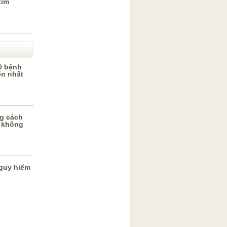
tím
0 bệnh
ến nhất
g cách
 không
guy hiểm