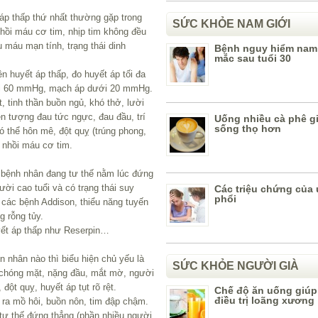
t áp thấp thứ nhất thường gặp trong
SỨC KHỎE NAM GIỚI
nhồi máu cơ tim, nhịp tim không đều
 máu mạn tính, trạng thái dinh
Bệnh nguy hiểm nam 
mắc sau tuổi 30
n huyết áp thấp, đo huyết áp tối đa
ưới 60 mmHg, mạch áp dưới 20 mmHg.
, tinh thần buồn ngủ, khó thở, lười
ện tượng đau tức ngực, đau đầu, trí
Uống nhiều cà phê g
sống thọ hơn
có thể hôn mê, đột quỵ (trúng phong,
 nhồi máu cơ tim.
à bệnh nhân đang tư thế nằm lúc đứng
ời cao tuổi và có trạng thái suy
Các triệu chứng của
phổi
 các bệnh Addison, thiểu năng tuyến
g rỗng tủy.
yết áp thấp như Reserpin…
 nhân nào thì biểu hiện chủ yếu là
SỨC KHỎE NGƯỜI GIÀ
, chóng mặt, nặng đầu, mắt mờ, người
đột quỵ, huyết áp tụt rõ rệt.
Chế độ ăn uống giúp
điều trị loãng xương
 ra mồ hôi, buồn nôn, tim đập chậm.
tư thế đứng thẳng (phần nhiều người