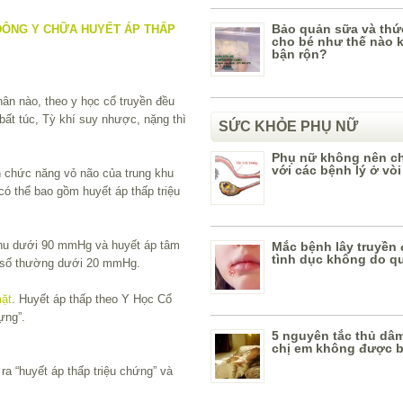
Bảo quản sữa và thứ
cho bé như thế nào 
bận rộn?
ân nào, theo y học cổ truyền đều
ất túc, Tỳ khí suy nhược, nặng thì
SỨC KHỎE PHỤ NỮ
Phụ nữ không nên c
với các bệnh lý ở vòi
ạn chức năng vỏ não của trung khu
có thể bao gồm huyết áp thấp triệu
m thu dưới 90 mmHg và huyết áp tâm
Mắc bệnh lây truyền
tình dục không do q
 số thường dưới 20 mmHg.
ặt
. Huyết áp thấp theo Y Học Cổ
ựng”.
5 nguyên tắc thủ dâm
chị em không được 
ra “huyết áp thấp triệu chứng” và