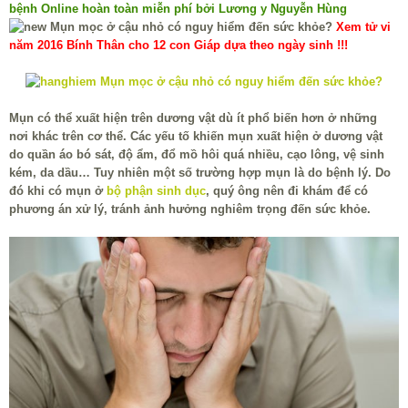
bệnh Online hoàn toàn miễn phí bởi Lương y Nguyễn Hùng
Xem tử vi
năm 2016 Bính Thân cho 12 con Giáp dựa theo ngày sinh !!!
Mụn có thể xuất hiện trên dương vật dù ít phổ biến hơn ở những
nơi khác trên cơ thể. Các yếu tố khiến mụn xuất hiện ở dương vật
do quần áo bó sát, độ ẩm, đổ mồ hôi quá nhiều, cạo lông, vệ sinh
kém, da dầu… Tuy nhiên một số trường hợp mụn là do bệnh lý. Do
đó khi có mụn ở
bộ phận sinh dục
, quý ông nên đi khám để có
phương án xử lý, tránh ảnh hưởng nghiêm trọng đến sức khỏe.