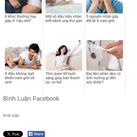
8 khác thường hay
Một số dấu hiệu nhận
5 nguyên nhân gây
gặp ở ''cậu nhỏ''
biết bệnh ung thư gan
đột tử ở nam giới
9 điều không ngờ
Thói quen tốt buổi
Đại tiện phân đen có
khiến nam giới vô
sáng giúp bạn thanh
ảnh hưởng gì đến
sinh
lọc cơ thể
sức khỏe?
Bình Luận Facebook
bình luận