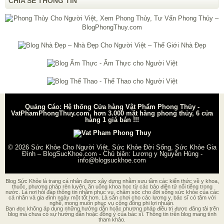
CHIA SẺ THÔNG TIN
Quảng Cáo: Hệ thống Cửa hàng Vật Phẩm Phong Thủy -
VatPhamPhongThuy.com, hơn 3.000 mặt hàng phong thủy, 6 cửa
hàng 1 giá bán !!!
© 2026
Sức Khỏe Cho Người Việt, Sức Khỏe Đời Sống, Sức Khỏe Gia
Đình – BlogSucKhoe.com
- Chủ biên:
Lương y Nguyễn Hùng
-
info@blogsuckhoe.com
Blog Sức Khỏe là trang cá nhân được xây dựng nhằm sưu tầm các kiến thức về y khoa,
thuốc, phương pháp rèn luyện, ăn uống khoa học từ các báo điện tử nổi tiếng trong
nước. Là nơi hỏi đáp thông tin nhằm phục vụ, chăm sóc cho đời sống sức khỏe của các
cá nhân và gia đình ngày một tốt hơn. Là sân chơi cho các lương y, bác sĩ có tâm với
nghề, mong muốn phục vụ cộng đồng phi lợi nhuận.
Bạn đọc không áp dụng những hướng dẫn hoặc phương pháp điều trị được đăng tải trên
blog mà chưa có sự hướng dẫn hoặc đồng ý của bác sĩ. Thông tin trên blog mang tính
tham khảo.