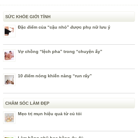
SỨC KHỎE GIỚI TÍNH
Đặc điểm của “cậu nhỏ” được phụ nữ lưu ý
Vợ chồng “lệch pha” trong “chuyện ấy”
10 điểm nóng khiến nàng “run rẩy”
CHĂM SÓC LÀM ĐẸP
Mẹo trị mụn hiệu quả từ củ tỏi