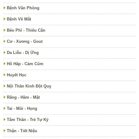
Bệnh Văn Phòng
Bệnh Về Mắt
Béo Phì - Thiếu Cân
Cơ - Xương - Gout
Da Liễu - Dị Ứng
Hô Hấp - Cảm Cúm
Huyết Học
Nội Thần Kinh Đột Quỵ
Răng - Hàm - Mặt
Tai - Mũi - Họng
Tâm Thần - Trẻ Tự Kỷ
Thận - Tiết Niệu