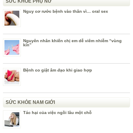
SỨC KHỎE PHỤ NỮ
Nguy cơ rước bệnh vào thân vì… oral sex
Nguyên nhân khiến chị em dễ viêm nhiễm “vùng
kín”
Bệnh co giật âm đạo khi giao hợp
SỨC KHỎE NAM GIỚI
Tác hại của việc ngồi lâu một chỗ