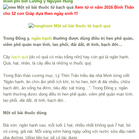
miễn phí bởi Lương y Nguyễn Hùng
Xem tử vi năm 2016 Bính Thân
cho 12 con Giáp dựa theo ngày sinh !!!
Trong Đông y,
ngân hạnh
thường được dùng điều trị hen phế quản,
viêm phế quản mạn tính, lao phổi, đái dắt, di tinh, bạch đới…
Cây
bạch quả
(do vỏ quả có màu trắng nõn) hay còn gọi là ngân hạnh.
Quả, hạt, nhân, lá cây đều là những vị thuốc quý.
Trong Bản thảo cương mục, Lý Thời Trân triều đại nhà Minh từng viết:
“Ngân hạnh, ăn chín ấm phổi ích khí, trị ho hen, bớt đi đái nhiều, chữa
bạch đới, ăn sống hạ đờm, tiêu độc sát trùng…”. Trong Đông y, ngân
hạnh thường được dùng điều trị hen phế quản, viêm phế quản mạn tính,
lao phổi, đái dắt, di tinh, bạch đới…
Một số bài thuốc dùng
Đái són: ngân hạnh sao, mỗi tuổi 1 hạt, nhiều nhất không quá 7 hạt, bỏ
vỏ cứng, giã nát. Mỗi sáng sớm hàng ngày uống với nước sữa đậu nành
pha đường. Uống liên tục sẽ có tác dụng.