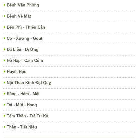
Bệnh Văn Phòng
Bệnh Về Mắt
Béo Phì - Thiếu Cân
Cơ - Xương - Gout
Da Liễu - Dị Ứng
Hô Hấp - Cảm Cúm
Huyết Học
Nội Thần Kinh Đột Quỵ
Răng - Hàm - Mặt
Tai - Mũi - Họng
Tâm Thần - Trẻ Tự Kỷ
Thận - Tiết Niệu