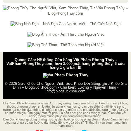
Quảng Cáo: Hệ thống Cửa hàng Vật Phẩm Phong Thủy -
VatPhamPhongThuy.com, hơn 3.000 mặt hàng phong thủy, 6 cửa
hàng 1 giá bán !!!
© 2026
Sức Khỏe Cho Người Việt, Sức Khỏe Đời Sống, Sức Khỏe Gia
Đình – BlogSucKhoe.com
- Chủ biên:
Lương y Nguyễn Hùng
-
info@blogsuckhoe.com
Blog Sức Khỏe là trang cá nhân được xây dựng nhằm sưu tầm các kiến thức về y khoa,
thuốc, phương pháp rèn luyện, ăn uống khoa học từ các báo điện tử nổi tiếng trong
nước. Là nơi hỏi đáp thông tin nhằm phục vụ, chăm sóc cho đời sống sức khỏe của các
cá nhân và gia đình ngày một tốt hơn. Là sân chơi cho các lương y, bác sĩ có tâm với
nghề, mong muốn phục vụ cộng đồng phi lợi nhuận.
Bạn đọc không áp dụng những hướng dẫn hoặc phương pháp điều trị được đăng tải trên
blog mà chưa có sự hướng dẫn hoặc đồng ý của bác sĩ. Thông tin trên blog mang tính
tham khảo.