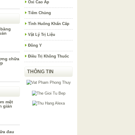
Oxi Cao Áp
Tiêm Chủng
Tình Huống Khẩn Cấp
 bàng
uản
Vật Lý Trị Liệu
Đông Y
Điều Trị Không Thuốc
ương chữa
ớp
THÔNG TIN
ơn mệt
n giản
hữa đau