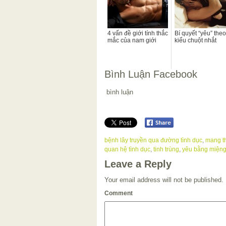
4 vấn đề giới tính thắc
Bí quyết “yêu” theo
mắc của nam giới
kiểu chuột nhắt
Bình Luận Facebook
bình luận
bệnh lây truyền qua đường tình dục
,
mang t
quan hệ tình dục
,
tinh trùng
,
yêu bằng miện
Leave a Reply
Your email address will not be published.
Comment