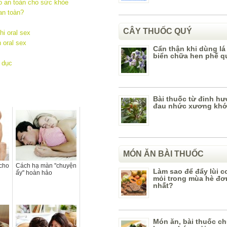
 an toàn cho sức khỏe
an toàn?
CÂY THUỐC QUÝ
hi oral sex
n oral sex
Cẩn thận khi dùng lá
biển chữa hen phế q
h dục
Bài thuốc từ đinh h
đau nhức xương kh
MÓN ĂN BÀI THUỐC
cho
Cách hạ màn ''chuyện
Làm sao để đẩy lùi c
ấy'' hoàn hảo
mỏi trong mùa hè đơ
nhất?
Món ăn, bài thuốc c