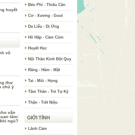
Béo Phì - Thiếu Cân
ng huyết
Cơ - Xương - Gout
Da Liễu - Dị Ứng
Hô Hấp - Cảm Cúm
Huyết Học
nh vô
Nội Thần Kinh Đột Quỵ
Răng - Hàm - Mặt
Tai - Mũi - Họng
ng thư
n chú ý
Tâm Thần - Trẻ Tự Kỷ
Thận - Tiết Niệu
 cho vấn
quan tâm:
GIỚI TÍNH
khi ngủ?
Lãnh Cảm