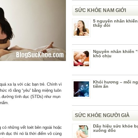
SỨC KHỎE NAM GIỚI
5 nguyên nhân khiến
thấy đói
Nguyên nhân khiến 
khó chịu
Khói hương – mối n
quá xa lạ với các bạn trẻ. Chính vì
tiềm ẩn
thức rõ rằng “yêu” bằng miệng luôn
a đường tình dục (STDs) như mụn
 nấm.
SỨC KHỎE NGƯỜI GIÀ
Dấu hiệu sức khỏe b
 có những vết loét bên ngoài hoặc
xuống dốc
nh dục thì nó là thời điểm vô cùng