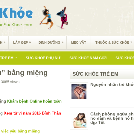
»
»
»
»
NH
LÀM ĐẸP
DINH DƯỠNG
MẸO VẶT
THUỐC & SỨC KHỎE
»
TRẺ EM
SỨC KHỎE PHỤ NỮ
SỨC KHỎE NAM GIỚI
SỨC KHỎE
êu” bằng miệng
SỨC KHỎE TRẺ EM
3085
views
Nguyên nhân trẻ kh
Khám bệnh Online hoàn toàn
Xem tử vi năm 2016 Bính Thân
Cách phòng ngừa cho
ho đàm và bệnh hô h
dịp Tết