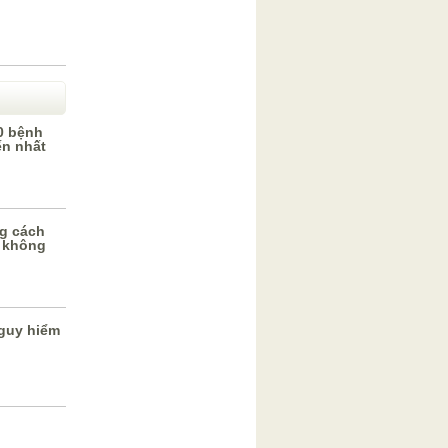
0 bệnh
ến nhất
g cách
 không
guy hiểm