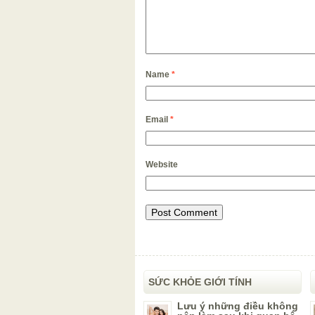
Name
*
Email
*
Website
SỨC KHỎE GIỚI TÍNH
Lưu ý những điều không