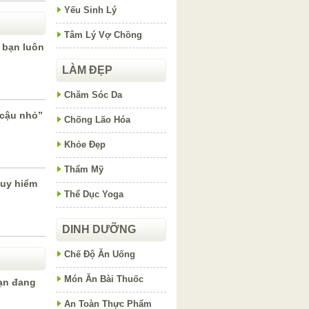
Yếu Sinh Lý
Tâm Lý Vợ Chồng
 bạn luôn
LÀM ĐẸP
Chăm Sóc Da
“cậu nhỏ”
Chống Lão Hóa
Khỏe Đẹp
Thẩm Mỹ
guy hiểm
Thể Dục Yoga
DINH DƯỠNG
Chế Độ Ăn Uống
Món Ăn Bài Thuốc
ạn đang
An Toàn Thực Phẩm