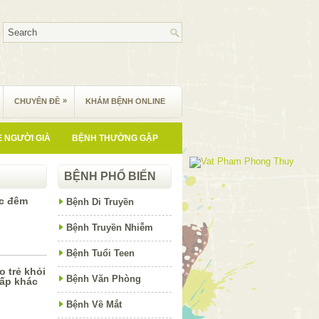
»
CHUYÊN ĐỀ
KHÁM BỆNH ONLINE
 NGƯỜI GIÀ
BỆNH THƯỜNG GẶP
BỆNH PHỔ BIẾN
óc đêm
Bệnh Di Truyền
Bệnh Truyền Nhiễm
Bệnh Tuổi Teen
 trẻ khỏi
Bệnh Văn Phòng
ấp khác
Bệnh Về Mắt