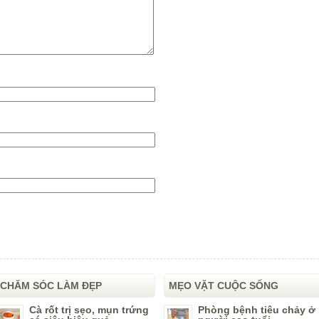
CHĂM SÓC LÀM ĐẸP
MẸO VẶT CUỘC SỐNG
Cà rốt trị sẹo, mụn trứng
Phòng bệnh tiêu chảy ở