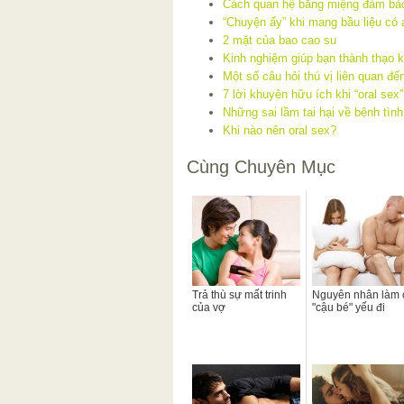
Cách quan hệ bằng miệng đảm bảo
“Chuyện ấy” khi mang bầu liệu có 
2 mặt của bao cao su
Kinh nghiệm giúp bạn thành thạo k
Một số câu hỏi thú vị liên quan đế
7 lời khuyên hữu ích khi “oral sex”
Những sai lầm tai hại về bệnh tìn
Khi nào nên oral sex?
Cùng Chuyên Mục
Trả thù sự mất trinh
Nguyên nhân làm 
của vợ
"cậu bé" yếu đi