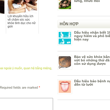
lưng, nhức mỏi
Lời khuyên hữu ích
về chăm sóc sức
khỏe tình dục cho nữ
HỖN HỢP
giới
Dấu hiệu nhận biết 1
nguy hiểm và phổ bi
hiện nay
Bảo vệ sức khỏe bằn
vứt bỏ những thứ đã
còn sử dụng được
hai ngoài ý muốn
,
quan hệ bằng miệng
,
g
Dấu hiệu báo bệnh n
đến từ lưỡi
Required fields are marked
*