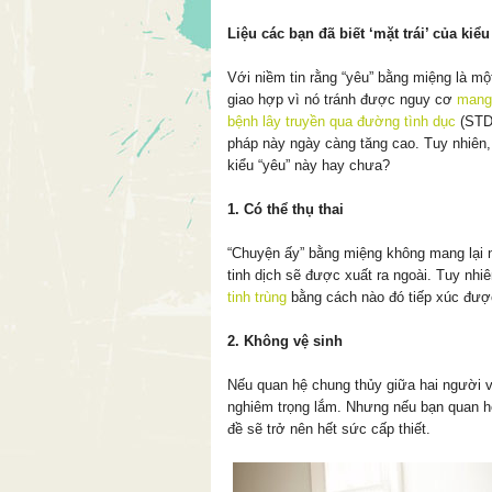
Liệu các bạn đã biết ‘mặt trái’ của kiểu
Với niềm tin rằng “yêu” bằng miệng là mộ
giao hợp vì nó tránh được nguy cơ
mang 
bệnh lây truyền qua đường tình dục
(STDs
pháp này ngày càng tăng cao. Tuy nhiên, l
kiểu “yêu” này hay chưa?
1. Có thể thụ thai
“Chuyện ấy” bằng miệng không mang lại 
tinh dịch sẽ được xuất ra ngoài. Tuy nhiê
tinh trùng
bằng cách nào đó tiếp xúc đượ
2. Không vệ sinh
Nếu quan hệ chung thủy giữa hai người v
nghiêm trọng lắm. Nhưng nếu bạn quan hệ
đề sẽ trở nên hết sức cấp thiết.