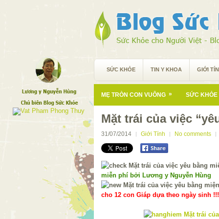
SỨC KHỎE
TIN Y KHOA
GIỚI TÍ
»
MẸ TRÒN CON VUÔNG
SỨC KHỎE 
Mặt trái của việc “y
31/07/2014
Giới Tính
No comments
miễn phí bởi Lương y Nguyễn Hùng
cho 12 con Giáp dựa theo ngày sinh !!!