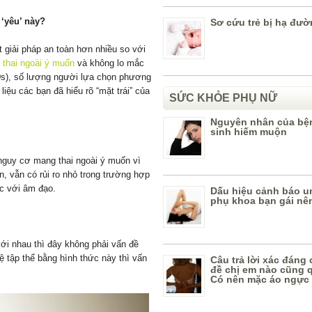
 ‘yêu’ này?
Sơ cứu trẻ bị hạ đườ
t giải pháp an toàn hơn nhiều so với
thai ngoài ý muốn
và không lo mắc
), số lượng người lựa chọn phương
iệu các bạn đã hiểu rõ “mặt trái” của
SỨC KHỎE PHỤ NỮ
Nguyên nhân của bệ
sinh hiếm muộn
nguy cơ mang thai ngoài ý muốn vì
n, vẫn có rủi ro nhỏ trong trường hợp
c với âm đạo.
Dấu hiệu cảnh báo u
phụ khoa bạn gái nê
ới nhau thì đây không phải vấn đề
 tập thể bằng hình thức này thì vấn
Câu trả lời xác đáng
đề chị em nào cũng 
Có nên mặc áo ngực 