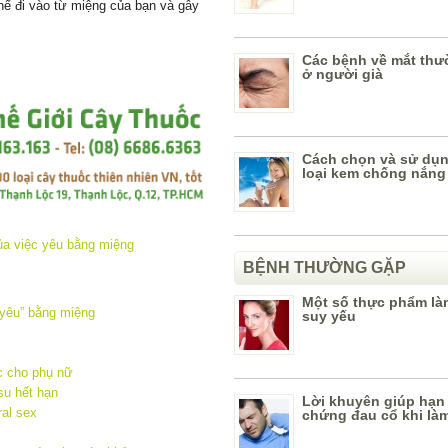
thể đi vào từ miệng của bạn và gây
Các bệnh về mắt th
ở người già
Cách chọn và sử dụn
loại kem chống nắng
BỆNH THƯỜNG GẶP
Một số thực phẩm l
“yêu” bằng miệng
suy yếu
c cho phụ nữ
su hết hạn
Lời khuyên giúp hạn
al sex
chứng đau cổ khi làm