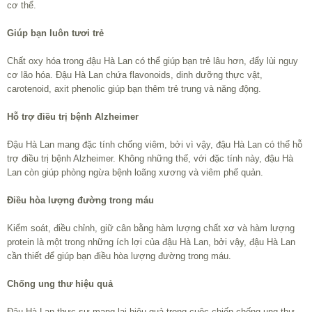
cơ thể.
Giúp bạn luôn tươi trẻ
Chất oxy hóa trong đậu Hà Lan có thể giúp bạn trẻ lâu hơn, đẩy lùi nguy
cơ lão hóa. Đậu Hà Lan chứa flavonoids, dinh dưỡng thực vật,
carotenoid, axit phenolic giúp bạn thêm trẻ trung và năng động.
Hỗ trợ điều trị bệnh Alzheimer
Đậu Hà Lan mang đặc tính chống viêm, bởi vì vậy, đậu Hà Lan có thể hỗ
trợ điều trị bệnh Alzheimer. Không những thế, với đặc tính này, đậu Hà
Lan còn giúp phòng ngừa bệnh loãng xương và viêm phế quản.
Điều hòa lượng đường trong máu
Kiểm soát, điều chỉnh, giữ cân bằng hàm lượng chất xơ và hàm lượng
protein là một trong những ích lợi của đậu Hà Lan, bởi vậy, đậu Hà Lan
cần thiết để giúp bạn điều hòa lượng đường trong máu.
Chống ung thư hiệu quả
Đậu Hà Lan thực sự mang lại hiệu quả trong cuộc chiến chống ung thư