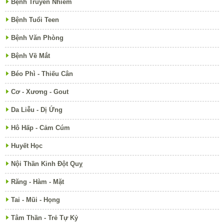
Bệnh Truyền Nhiễm
Bệnh Tuổi Teen
Bệnh Văn Phòng
Bệnh Về Mắt
Béo Phì - Thiếu Cân
Cơ - Xương - Gout
Da Liễu - Dị Ứng
Hô Hấp - Cảm Cúm
Huyết Học
Nội Thần Kinh Đột Quỵ
Răng - Hàm - Mặt
Tai - Mũi - Họng
Tâm Thần - Trẻ Tự Kỷ