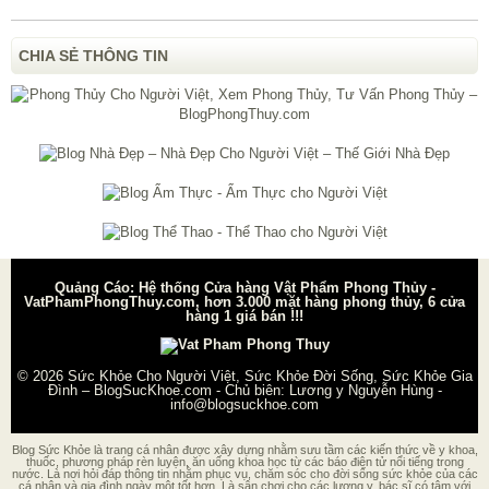
CHIA SẺ THÔNG TIN
Quảng Cáo: Hệ thống Cửa hàng Vật Phẩm Phong Thủy -
VatPhamPhongThuy.com, hơn 3.000 mặt hàng phong thủy, 6 cửa
hàng 1 giá bán !!!
© 2026
Sức Khỏe Cho Người Việt, Sức Khỏe Đời Sống, Sức Khỏe Gia
Đình – BlogSucKhoe.com
- Chủ biên:
Lương y Nguyễn Hùng
-
info@blogsuckhoe.com
Blog Sức Khỏe là trang cá nhân được xây dựng nhằm sưu tầm các kiến thức về y khoa,
thuốc, phương pháp rèn luyện, ăn uống khoa học từ các báo điện tử nổi tiếng trong
nước. Là nơi hỏi đáp thông tin nhằm phục vụ, chăm sóc cho đời sống sức khỏe của các
cá nhân và gia đình ngày một tốt hơn. Là sân chơi cho các lương y, bác sĩ có tâm với