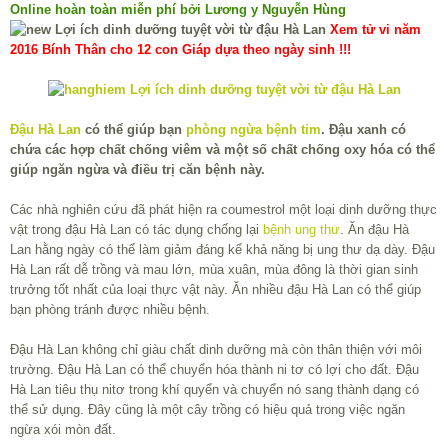
Online hoàn toàn miễn phí bởi Lương y Nguyễn Hùng
Xem tử vi năm
2016 Bính Thân cho 12 con Giáp dựa theo ngày sinh !!!
Đậu Hà Lan
có thể giúp bạn
phòng ngừa bệnh tim
. Đậu xanh có
chứa các hợp chất chống viêm và một số chất chống oxy hóa có thể
giúp ngăn ngừa và điều trị căn bệnh này.
Các nhà nghiên cứu đã phát hiện ra coumestrol một loại dinh dưỡng thực
vật trong đậu Hà Lan có tác dụng chống lại
bệnh ung thư
. Ăn đậu Hà
Lan hằng ngày có thể làm giảm đáng kể khả năng bị ung thư dạ dày. Đậu
Hà Lan rất dễ trồng và mau lớn, mùa xuân, mùa đông là thời gian sinh
trưởng tốt nhất của loại thực vật này. Ăn nhiều đậu Hà Lan có thể giúp
bạn phòng tránh được nhiều bệnh.
Đậu Hà Lan không chỉ giàu chất dinh dưỡng mà còn thân thiện với môi
trường. Đậu Hà Lan có thể chuyển hóa thành ni tơ có lợi cho đất. Đậu
Hà Lan tiêu thụ nitơ trong khí quyển và chuyển nó sang thành dạng có
thể sử dụng. Đây cũng là một cây trồng có hiệu quả trong việc ngăn
ngừa xói mòn đất.