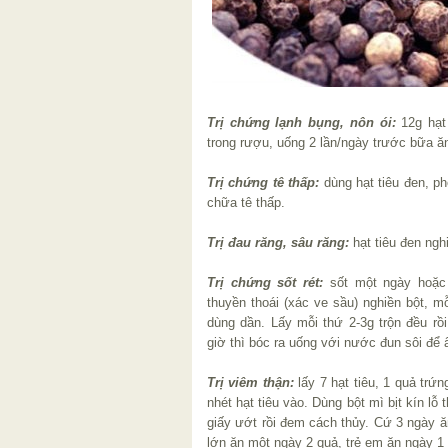
Trị chứng lạnh bụng, nôn ói:
12g hạt 
trong rượu, uống 2 lần/ngày trước bữa ă
Trị chứng tê thấp:
dùng hạt tiêu đen, p
chữa tê thấp.
Trị đau răng, sâu răng:
hạt tiêu đen ngh
Trị chứng sốt rét:
sốt một ngày hoặc s
thuyền thoái (xác ve sầu) nghiền bột, m
dùng dần. Lấy mỗi thứ 2-3g trộn đều rồi
giờ thì bóc ra uống với nước đun sôi để 
Trị viêm thận:
lấy 7 hạt tiêu, 1 quả trứn
nhét hạt tiêu vào. Dùng bột mì bịt kín lỗ
giấy ướt rồi đem cách thủy. Cứ 3 ngày ă
lớn ăn một ngày 2 quả, trẻ em ăn ngày 1