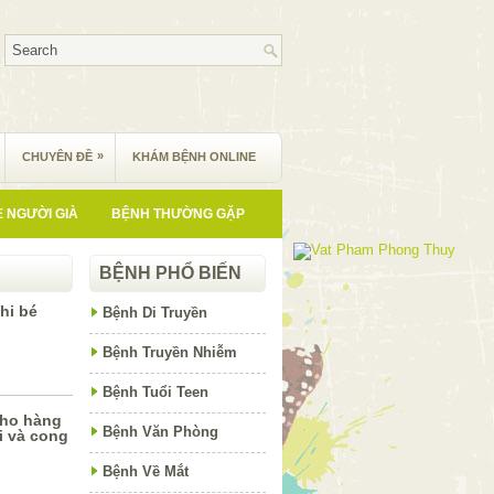
»
CHUYÊN ĐỀ
KHÁM BỆNH ONLINE
 NGƯỜI GIÀ
BỆNH THƯỜNG GẶP
BỆNH PHỔ BIẾN
hi bé
Bệnh Di Truyền
Bệnh Truyền Nhiễm
Bệnh Tuổi Teen
cho hàng
Bệnh Văn Phòng
i và cong
Bệnh Về Mắt