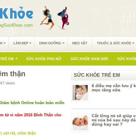
»
»
»
»
NH
LÀM ĐẸP
DINH DƯỠNG
MẸO VẶT
THUỐC & SỨC KHỎE
»
TRẺ EM
SỨC KHỎE PHỤ NỮ
SỨC KHỎE NAM GIỚI
SỨC KHỎE
viêm thận
SỨC KHỎE TRẺ EM
467
views
6 điều mẹ cần lưu ý k
mọc răng sữa
Khám bệnh Online hoàn toàn miễn
m tử vi năm 2016 Bính Thân cho
Cắt lông mi sẽ giúp 
mi của bé sau này dà
đúng hay sai ?