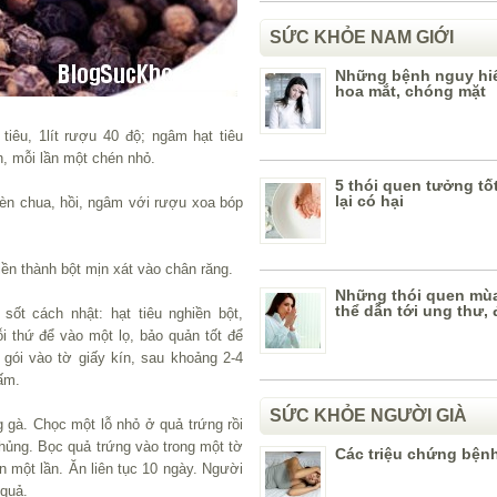
SỨC KHỎE NAM GIỚI
Những bệnh nguy hi
hoa mắt, chóng mặt
tiêu, 1lít rượu 40 độ; ngâm hạt tiêu
n, mỗi lần một chén nhỏ.
5 thói quen tưởng t
lại có hại
hèn chua, hồi, ngâm với rượu xoa bóp
iền thành bột mịn xát vào chân răng.
Những thói quen mùa
thể dẫn tới ung thư,
ốt cách nhật: hạt tiêu nghiền bột,
ỗi thứ để vào một lọ, bảo quản tốt để
 gói vào tờ giấy kín, sau khoảng 2-4
ấm.
SỨC KHỎE NGƯỜI GIÀ
g gà. Chọc một lỗ nhỏ ở quả trứng rồi
 thủng. Bọc quả trứng vào trong một tờ
Các triệu chứng bện
n một lần. Ăn liên tục 10 ngày. Người
 quả.