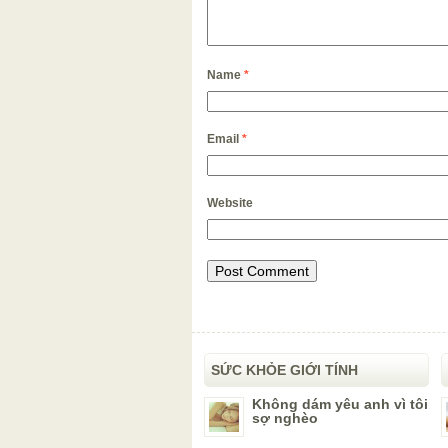
Name
*
Email
*
Website
SỨC KHỎE GIỚI TÍNH
Không dám yêu anh vì tôi
sợ nghèo