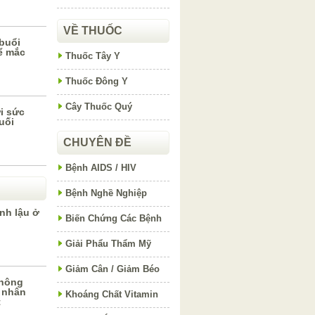
VỀ THUỐC
buổi
ể mắc
Thuốc Tây Y
Thuốc Đông Y
Cây Thuốc Quý
i sức
uối
CHUYÊN ĐỀ
Bệnh AIDS / HIV
Bệnh Nghề Nghiệp
nh lậu ở
Biến Chứng Các Bệnh
Giải Phẩu Thẩm Mỹ
Giảm Cân / Giảm Béo
không
 nhân
Khoáng Chất Vitamin
t