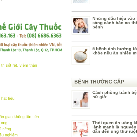
Những dấu hiệu vào 
sáng cảnh báo cơ th
bệnh
5 bệnh ảnh hưởng tớ
khỏe nếu ăn nhiều m
BỆNH THƯỜNG GẶP
Cách phòng tránh bệ
nữ giới
hạt tiêu
n gian không tốn tiền
Thói quen ăn uống 
 ong
lành mạnh là nguyên
ủ riềng
dẫn đến ung thư ruộ
iệu nghiệm