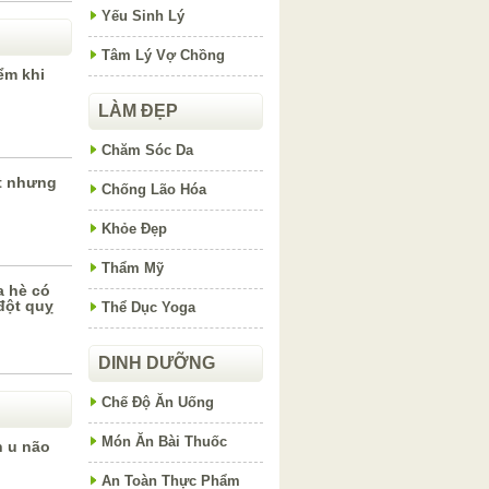
Yếu Sinh Lý
Tâm Lý Vợ Chồng
ểm khi
LÀM ĐẸP
Chăm Sóc Da
ốt nhưng
Chống Lão Hóa
Khỏe Đẹp
Thẩm Mỹ
 hè có
 đột quỵ
Thể Dục Yoga
DINH DƯỠNG
Chế Độ Ăn Uống
Món Ăn Bài Thuốc
h u não
An Toàn Thực Phẩm