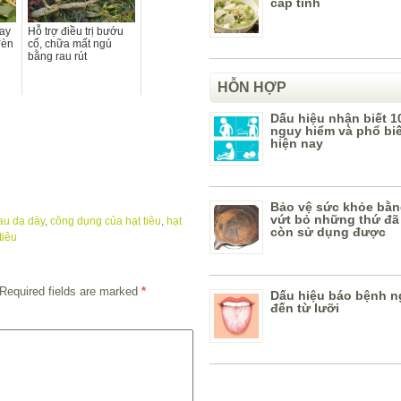
cấp tính
ay
Hỗ trợ điều trị bướu
đèn
cổ, chữa mất ngủ
bằng rau rút
HỖN HỢP
Dấu hiệu nhận biết 1
nguy hiểm và phổ bi
hiện nay
Bảo vệ sức khỏe bằn
vứt bỏ những thứ đã
au dạ dày
,
công dụng của hạt tiêu
,
hạt
còn sử dụng được
tiêu
Required fields are marked
*
Dấu hiệu báo bệnh n
đến từ lưỡi