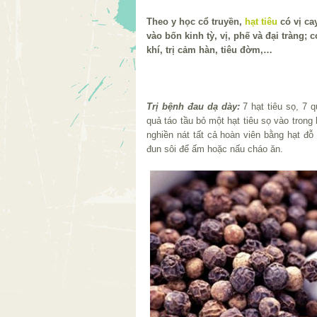
Theo y học cổ truyền,
hạt tiêu
có vị ca
vào bốn kinh tỳ, vị, phế và đại tràng; 
khí, trị cảm hàn, tiêu đờm,…
Trị bệnh đau dạ dày:
7 hạt tiêu sọ, 7 q
quả táo tầu bỏ một hạt tiêu sọ vào trong
nghiền nát tất cả hoàn viên bằng hạt đ
đun sôi để ấm hoặc nấu cháo ăn.