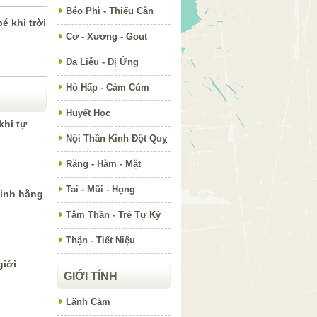
Béo Phì - Thiếu Cân
é khi trời
Cơ - Xương - Gout
Da Liễu - Dị Ứng
Hô Hấp - Cảm Cúm
Huyết Học
khi tự
Nội Thần Kinh Đột Quỵ
Răng - Hàm - Mặt
Tai - Mũi - Họng
inh hằng
Tâm Thần - Trẻ Tự Kỷ
Thận - Tiết Niệu
giới
GIỚI TÍNH
Lãnh Cảm