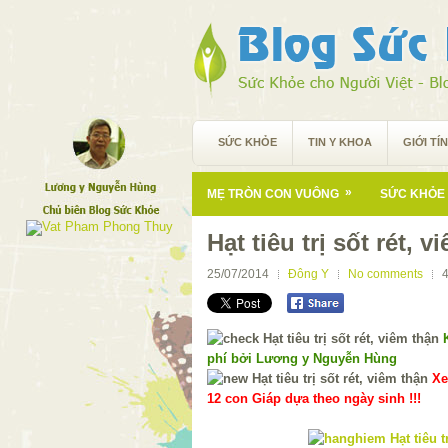
SỨC KHỎE
TIN Y KHOA
GIỚI TÍ
»
MẸ TRÒN CON VUÔNG
SỨC KHỎE 
Hạt tiêu trị sốt rét, 
25/07/2014
Đông Y
No comments
phí bởi Lương y Nguyễn Hùng
Xe
12 con Giáp dựa theo ngày sinh !!!