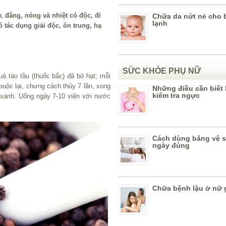
y, đắng, nóng và nhiệt có độc, đi
Chữa da nứt nẻ cho b
lạnh
có tác dụng giải độc, ôn trung, hạ
SỨC KHỎE PHỤ NỮ
uả táo tầu (thuốc bắc) đã bỏ hạt; mỗi
 buộc lại, chưng cách thủy 7 lần, xong
Những điều cần biết 
kiểm tra ngực
ỗ xanh. Uống ngày 7-10 viên với nước
Cách dùng băng vệ s
ngày đúng
Chữa bệnh lậu ở nữ 