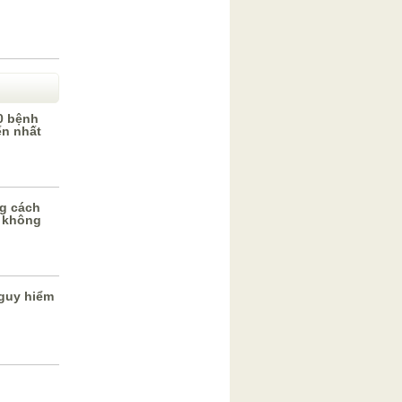
0 bệnh
ến nhất
g cách
 không
guy hiểm