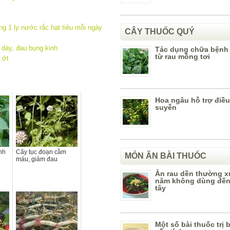
ng 1 ly nước rắc hạt tiêu mỗi ngày
CÂY THUỐC QUÝ
 dày, đau bụng kinh
Tác dụng chữa bệnh
từ rau mồng tơi
 ớt
Hoa ngâu hỗ trợ điều 
suyễn
nh
Cây tục đoạn cầm
MÓN ĂN BÀI THUỐC
máu, giảm đau
Ăn rau dền thường x
năm không dùng đến
tây
Một số bài thuốc trị 