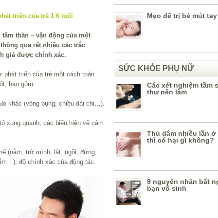
Mẹo để trị bé mút tay
 tâm thần – vận động của một
thông qua rất nhiều các trắc
h giá được chính xác.
SỨC KHỎE PHỤ NỮ
phát triển của trẻ một cách toàn
ốt, bao gồm:
Các xét nghiệm tầm 
thư nên làm
đo khác (vòng bụng, chiều dài chi…).
tố xung quanh, các biểu hiện về cảm
Thủ dâm nhiều lần ở 
thì có hại gì không?
ể (nằm, trở mình, lật, ngồi, đứng,
nắm…), độ chính xác của động tác.
9 nguyên nhân bất n
bạn vô sinh