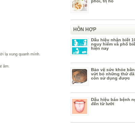
phổi, trị ho
HỖN HỢP
Dấu hiệu nhận biết 1
nguy hiểm và phổ bi
hiện nay
mới lạ xung quanh mình.
át âm.
Bảo vệ sức khỏe bằn
vứt bỏ những thứ đã
còn sử dụng được
Dấu hiệu báo bệnh n
đến từ lưỡi