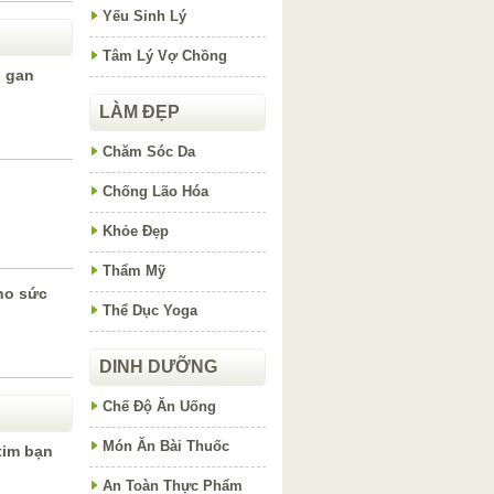
Yếu Sinh Lý
Tâm Lý Vợ Chồng
ị gan
LÀM ĐẸP
Chăm Sóc Da
Chống Lão Hóa
Khỏe Đẹp
Thẩm Mỹ
ho sức
Thể Dục Yoga
DINH DƯỠNG
Chế Độ Ăn Uống
Món Ăn Bài Thuốc
tim bạn
An Toàn Thực Phẩm