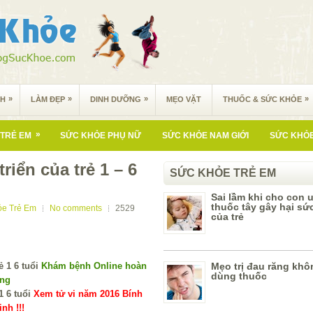
»
»
»
»
NH
LÀM ĐẸP
DINH DƯỠNG
MẸO VẶT
THUỐC & SỨC KHỎE
»
TRẺ EM
SỨC KHỎE PHỤ NỮ
SỨC KHỎE NAM GIỚI
SỨC KHỎE
riển của trẻ 1 – 6
SỨC KHỎE TRẺ EM
Sai lầm khi cho con 
thuốc tây gây hại sứ
ỏe Trẻ Em
No comments
2529
của trẻ
Khám bệnh Online hoàn
Mẹo trị đau răng khô
dùng thuốc
ùng
Xem tử vi năm 2016 Bính
nh !!!