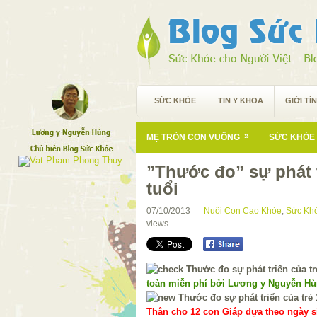
SỨC KHỎE
TIN Y KHOA
GIỚI TÍ
»
MẸ TRÒN CON VUÔNG
SỨC KHỎE 
”Thước đo” sự phát t
tuổi
07/10/2013
Nuôi Con Cao Khỏe
,
Sức Kh
views
toàn miễn phí bởi Lương y Nguyễn H
Thân cho 12 con Giáp dựa theo ngày si