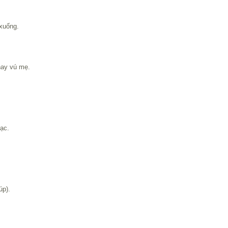
xuống.
hay vú mẹ.
ạc.
úp).