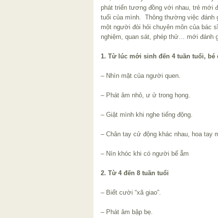
phát triển tương đồng với nhau, trẻ mới 
tuổi của mình. Thông thường việc đánh 
một người đòi hỏi chuyên môn của bác sĩ,
nghiệm, quan sát, phép thử… mới đánh g
1. Từ lúc mới sinh đến 4 tuần tuổi, bé 
– Nhìn mặt của người quen.
– Phát âm nhỏ, ư ử trong họng.
– Giật mình khi nghe tiếng động.
– Chân tay cử động khác nhau, hoa tay 
– Nín khóc khi có người bế ẵm
2. Từ 4 đến 8 tuần tuổi
– Biết cười “xã giao”.
– Phát âm bập bẹ.