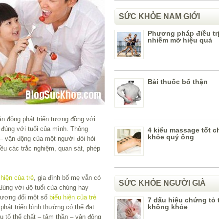
SỨC KHỎE NAM GIỚI
Phương pháp điều tr
nhiễm mỡ hiệu quả
Bài thuốc bổ thận
n động phát triển tương đồng với
n đúng với tuổi của mình. Thông
4 kiểu massage tốt c
khỏe quý ông
– vận động của một người đòi hỏi
iều các trắc nghiệm, quan sát, phép
 hiện của trẻ
, gia đình bố mẹ vẫn có
SỨC KHỎE NGƯỜI GIÀ
 đúng với độ tuổi của chúng hay
tương đối một số
biểu hiện của trẻ
7 dấu hiệu chứng tỏ 
không khỏe
phát triển bình thường có thể đạt
ếu tố thể chất – tâm thần – vận động