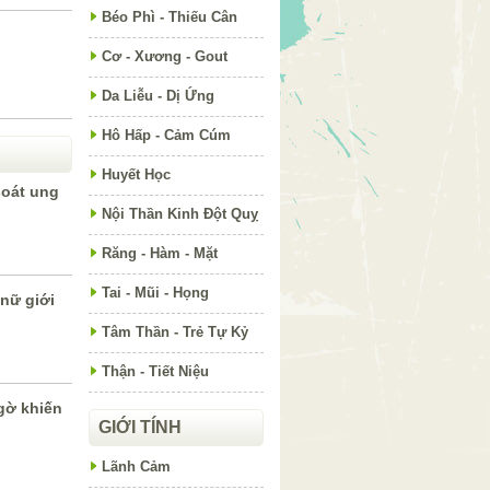
Béo Phì - Thiếu Cân
Cơ - Xương - Gout
Da Liễu - Dị Ứng
Hô Hấp - Cảm Cúm
Huyết Học
soát ung
Nội Thần Kinh Đột Quỵ
Răng - Hàm - Mặt
Tai - Mũi - Họng
nữ giới
Tâm Thần - Trẻ Tự Kỷ
Thận - Tiết Niệu
gờ khiến
GIỚI TÍNH
Lãnh Cảm