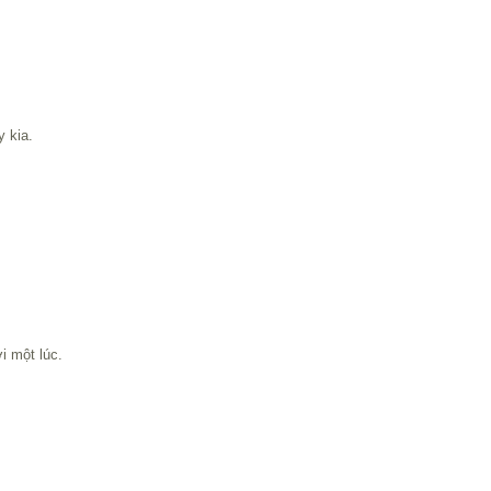
y kia.
i một lúc.