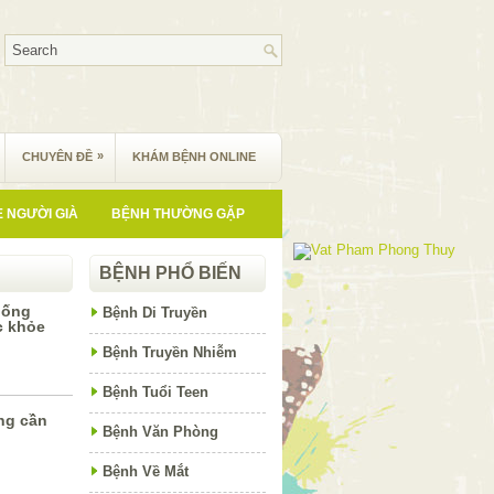
»
CHUYÊN ĐỀ
KHÁM BỆNH ONLINE
 NGƯỜI GIÀ
BỆNH THƯỜNG GẶP
BỆNH PHỔ BIẾN
uống
Bệnh Di Truyền
c khỏe
Bệnh Truyền Nhiễm
Bệnh Tuổi Teen
ng cần
Bệnh Văn Phòng
Bệnh Về Mắt