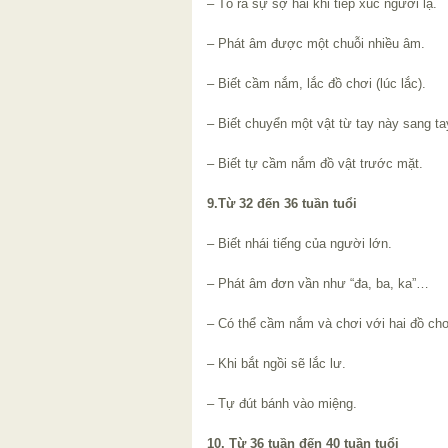
– Tỏ ra sự sợ hãi khi tiếp xúc người lạ.
– Phát âm được một chuỗi nhiều âm.
– Biết cầm nắm, lắc đồ chơi (lúc lắc).
– Biết chuyển một vật từ tay này sang ta
– Biết tự cầm nắm đồ vật trước mặt.
9.Từ 32 đến 36 tuần tuổi
– Biết nhái tiếng của người lớn.
– Phát âm đơn vần như “đa, ba, ka”…
– Có thể cầm nắm và chơi với hai đồ chơ
– Khi bắt ngồi sẽ lắc lư.
– Tự đút bánh vào miệng.
10. Từ 36 tuần đến 40 tuần tuổi