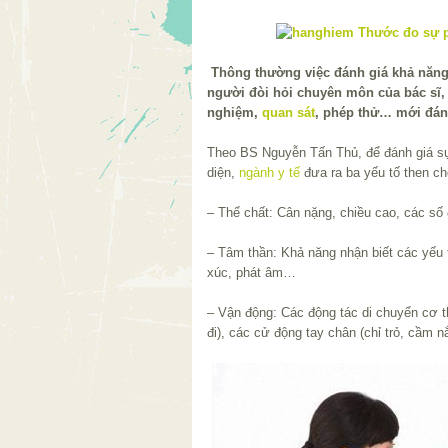
Thông thường việc đánh giá khả năng
người đòi hỏi chuyên môn của bác sĩ, 
nghiệm,
quan sát
, phép thử… mới đán
Theo BS Nguyễn Tấn Thủ, để đánh giá sự 
diện,
ngành y tế
đưa ra ba yếu tố then ch
– Thể chất: Cân nặng, chiều cao, các số 
– Tâm thần: Khả năng nhận biết các yếu 
xúc, phát âm…
– Vận động: Các động tác di chuyển cơ th
đi), các cử động tay chân (chỉ trỏ, cầm 