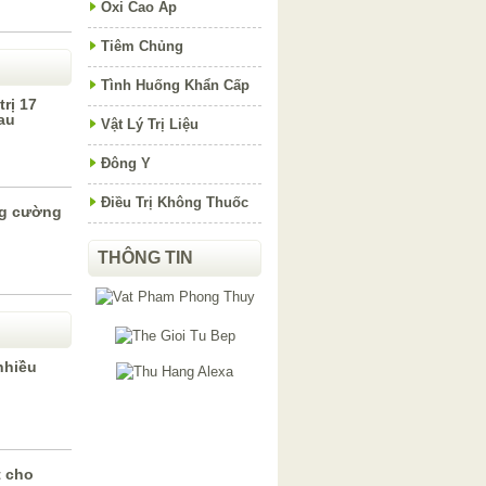
Oxi Cao Áp
Tiêm Chủng
Tình Huống Khẩn Cấp
rị 17
au
Vật Lý Trị Liệu
Đông Y
Điều Trị Không Thuốc
ng cường
THÔNG TIN
nhiều
t cho