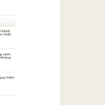
0 bệnh
ến nhất
g cách
 không
guy hiểm