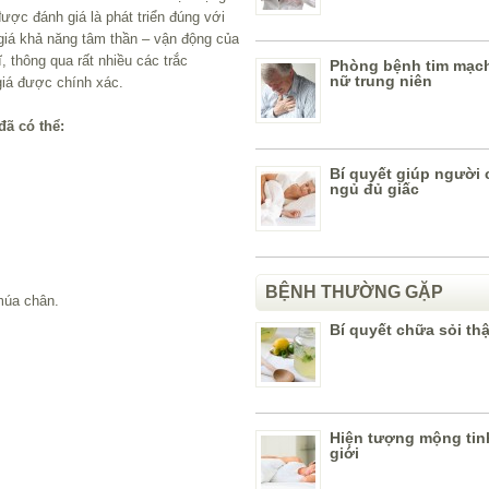
được đánh giá là phát triển đúng với
giá khả năng tâm thần – vận động của
 thông qua rất nhiều các trắc
Phòng bệnh tim mạc
nữ trung niên
iá được chính xác.
đã có thể:
Bí quyết giúp người 
ngủ đủ giấc
BỆNH THƯỜNG GẶP
múa chân.
Bí quyết chữa sỏi th
Hiện tượng mộng tin
giới