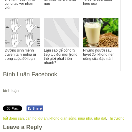
công tác với nhân
ngủ
hiệu quả
viên
Đường sinh mệnh
Làm sao để công ty
Những người sau
truyền tải ý nghĩa gì
tiếp tục đổi mới trong
tuyệt đối không nên
trong cuộc đời bạn
thế giới phát triển
uống sữa đậu nành
nhanh?
Bình Luận Facebook
bình luận
bất động sản
,
căn hộ
,
dự án
,
không gian sống
,
mua nhà
,
nha dat
,
Thị trường
Leave a Reply