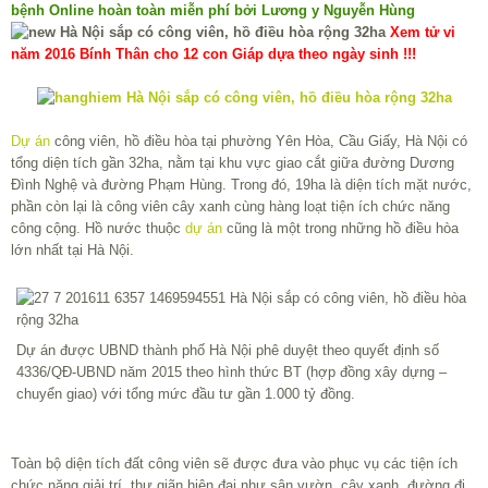
bệnh Online hoàn toàn miễn phí bởi Lương y Nguyễn Hùng
Xem tử vi
năm 2016 Bính Thân cho 12 con Giáp dựa theo ngày sinh !!!
Dự án
công viên, hồ điều hòa tại phường Yên Hòa, Cầu Giấy, Hà Nội có
tổng diện tích gần 32ha, nằm tại khu vực giao cắt giữa đường Dương
Đình Nghệ và đường Phạm Hùng. Trong đó, 19ha là diện tích mặt nước,
phần còn lại là công viên cây xanh cùng hàng loạt tiện ích chức năng
công cộng. Hồ nước thuộc
dự án
cũng là một trong những hồ điều hòa
lớn nhất tại Hà Nội.
Dự án được UBND thành phố Hà Nội phê duyệt theo quyết định số
4336/QĐ-UBND năm 2015 theo hình thức BT (hợp đồng xây dựng –
chuyển giao) với tổng mức đầu tư gần 1.000 tỷ đồng.
Toàn bộ diện tích đất công viên sẽ được đưa vào phục vụ các tiện ích
chức năng giải trí, thư giãn hiện đại như sân vườn, cây xanh, đường đi