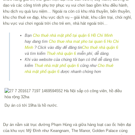
dạo và các công trình phụ trợ phục vụ vui chơi bao gồm khu điều hành,
khu dịch vụ quà lưu niệm… Ngoài ra còn có khu nhà thuyền, bến thuyền,
khu cho thuê xe đạp, khu vực dịch vụ – giải khát, khu cắm trại, chòi nghỉ,
khu vực vui chơi ngoài trời cho trẻ em, nhà hát ngoài trời…
Bạn
Cho thuê nhà mặt phố tại quận 6 Hồ Chí Minh
hay đang tìm
Cho thue nha mat pho tai quan 6 Ho Chi
Minh
? Click vào đây để đăng tin
Cho thuê nhà quận 6
và tìm kiếm
Thuê nhà quận 6
miễn phí, dễ dàng.
Khi vào website của chúng tôi bạn có thể dễ dàng tìm
kiếm
Thuê nhà mặt phố quận 6
cũng như
Cho thuê
nhà mặt phố quận 6
được nhanh chóng hơn
Dự án có tới 19ha là hồ nước.
Dự án nằm sát trục đường Phạm Hùng và giữa hàng loạt cao ốc hiện đại
của khu vực Mỹ Đình như Keangnam, The Manor, Golden Palace cùng