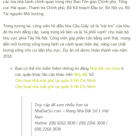
các tòa nhà hành chính quan trọng như Ban Tôn giáo Chính phủ, Tổng
cục Hải quan, Thanh tra Chính phủ, Bộ Kế hoạch Đầu tư, Bộ Nội vụ, Bộ
Tài nguyên Môi trường…
Trong tương lai, công viên hồ điều hòa Cầu Giấy sẽ là “trái tim” của khu
đô thị mới đẳng cấp, sang trọng kề bên và là “lá phổi xanh” cho toàn bộ
khu vực phía Tây Hà Nội. Công viên góp phần cân bằng sinh thái, mang
đến môi trường sống trong lành và cảnh quan hiện đại, nâng cao chất
lượng sống cho cư dân khu vực. Dự án sẽ được hoàn thành vào năm
2018.
Bạn có thể tìm kiếm thêm những tin đăng
Nhà đất cho thuê
ở
các quận khác lân cận khác trên
Nhà đất
Số:
Cho thuê nhà mặt phố tại quận 8 Hồ Chí Minh
Cho thuê nhà mặt phố tại quận 9 Hồ Chí Minh
Truy cập để xem nhiều hơn tại
NhaDatSo.com – Mạng Nhà Đất Số 1 Việt
Nam
Hotline: (08) 6262.3838 / (08) 2266.3838 /
(08) 2268.3838