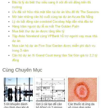
Đâu là lý do biệt thự siêu sang ở nội đô sôi động trên thị
trường
Ưu đãi sở hữu nhà mặt tiền tại dự án khu đô thị The Seasons
Mở bán những căn hộ cuối cùng tại dự án Azura Đà Nẵng
Lý do bất động sản condotel Cocobay hấp dẫn nhà đầu tư
Hàng trăm người dự lễ ra mắt The Golden Palm
Mua biệt thự dự án được tặng tiền tỷ
Tập đoàn Novaland cùng VPBank hỗ trợ người vay mua nhà
dự án
Mua căn hộ dự án Five Star Garden được miễn phí dịch vụ
trong 3 năm
Căn hộ dự án Xi Grand Court trung tâm Sài Gòn giá từ 2,2 tỷ
đồng
Cùng Chuyên Mục
5 lời khuyên dành
Gợi ý cải tạo để căn
Các thuốc dị ứng da
cho lãnh đạo khi đi
hộ 60m² có 2 phòng
vô cùng đơn giản,