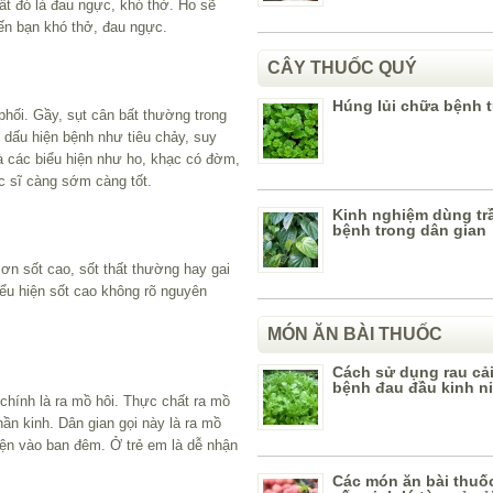
ất đó là đau ngực, khó thở. Ho sẽ
ến bạn khó thở, đau ngực.
CÂY THUỐC QUÝ
Húng lủi chữa bệnh t
phối. Gầy, sụt cân bất thường trong
 dấu hiện bệnh như tiêu chảy, suy
à các biểu hiện như ho, khạc có đờm,
c sĩ càng sớm càng tốt.
Kinh nghiệm dùng tr
bệnh trong dân gian
ơn sốt cao, sốt thất thường hay gai
iểu hiện sốt cao không rõ nguyên
MÓN ĂN BÀI THUỐC
Cách sử dụng rau cải 
bệnh đau đầu kinh n
chính là ra mồ hôi. Thực chất ra mồ
thần kinh. Dân gian gọi này là ra mồ
iện vào ban đêm. Ở trẻ em là dễ nhận
Các món ăn bài thuố