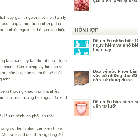
yếu sinh lý từ quả vả
dịch suy giảm, người mệt mỏi, tâm lý
ress cũng là một trong những dấu
ực tế nhiều người lại bỏ qua dấu hiệu
HỖN HỢP
Dấu hiệu nhận biết 1
nguy hiểm và phổ bi
hiện nay
ng khả năng lây lan thì rất cao. Bệnh
an nhanh. Con đường lây lan của vi
Bảo vệ sức khỏe bằn
 ho, hắc hơi, các vi khuẩn sẽ phát
vứt bỏ những thứ đã
 quanh.
còn sử dụng được
i bệnh thường khạc nhỏ khá nhiều
tồn tại ở môi trường bên ngoài được 3
Dấu hiệu báo bệnh n
đến từ lưỡi
iều trị bệnh lao phổi kịp thời
nhưng với bệnh nhân cần kiên trì và
. Một số loại thuốc thường dùng để