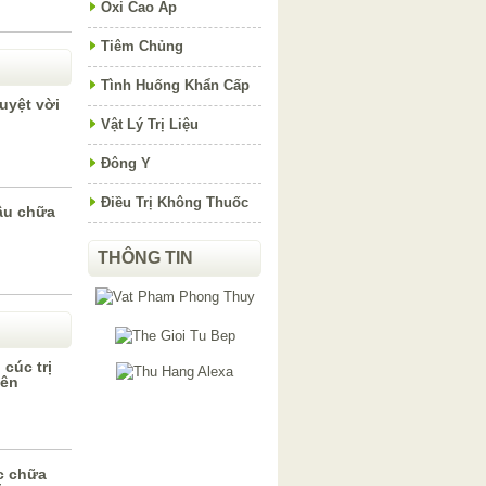
Oxi Cao Áp
Tiêm Chủng
Tình Huống Khẩn Cấp
uyệt vời
Vật Lý Trị Liệu
Đông Y
Điều Trị Không Thuốc
ầu chữa
THÔNG TIN
cúc trị
iên
c chữa