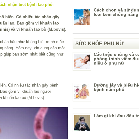
Cách chọn và sử dụn
loại kem chống nắng
hổ biến. Có nhiều tác nhân gây
huẩn lao. Bao gồm vi khuẩn lao
nis) và vi khuẩn lao bò (M.bovis).
h nhân hầu như không biết mình mắc
SỨC KHỎE PHỤ NỮ
ứng nặng. Hôm nay, xin cung cấp một
p giúp bạn sớm nhất biết cũng như
Các triệu chứng và c
phòng tránh viêm đư
niệu ở phụ nữ
Đường lây và biểu hi
biến. Có nhiều tác nhân gây bệnh
bệnh nấm phổi
. Bao gồm vi khuẩn lao người
i khuẩn lao bò (M.bovis).
Làm gì khi đau đầu t