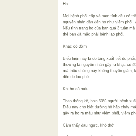
Ho
Mọi bệnh phổi cấp và mạn tính đều có tri
nguyên nhân dẫn đến ho như viêm phổi, 
Nếu tình trạng ho của bạn quá 3 tuần mà 
thể bạn đã mắc phải bệnh lao phổi.
Khạc có đờm
Biểu hiện này là do tăng xuất tiết do phổ
thường là nguyên nhân gây ra khạc có đ
mà triệu chứng này không thuyên giảm, kè
đến do lao phổi.
Khi ho có máu
Theo thống kê, hơn 60% người bệnh xuất 
Điều này cho biết đường hô hấp chảy má
gây ra ho ra máu như viêm phổi, viêm ph
Cảm thấy đau ngực, khó thở