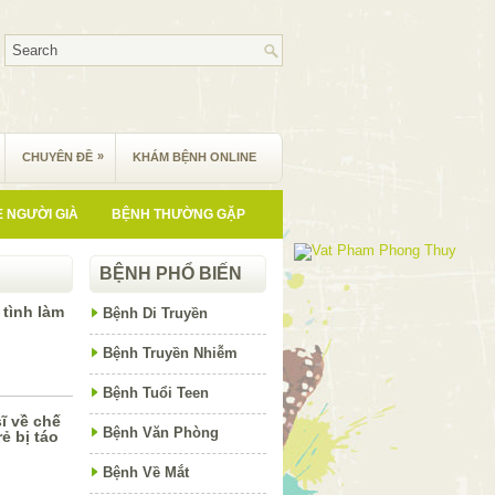
»
CHUYÊN ĐỀ
KHÁM BỆNH ONLINE
 NGƯỜI GIÀ
BỆNH THƯỜNG GẶP
BỆNH PHỔ BIẾN
 tình làm
Bệnh Di Truyền
Bệnh Truyền Nhiễm
Bệnh Tuổi Teen
ĩ về chế
Bệnh Văn Phòng
ẻ bị táo
Bệnh Về Mắt