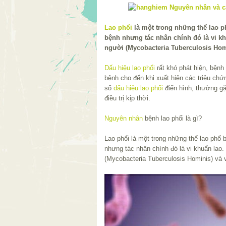
Lao phổi
là một trong những thể lao p
bệnh nhưng tác nhân chính đó là vi k
người (Mycobacteria Tuberculosis Homi
Dấu hiệu lao phổi
rất khó phát hiện, bện
bệnh cho đến khi xuất hiện các triệu ch
số
dấu hiệu lao phổi
điển hình, thường gặ
điều trị kịp thời.
Nguyên nhân
bệnh lao phổi là gì?
Lao phổi là một trong những thể lao phổ 
nhưng tác nhân chính đó là vi khuẩn lao
(Mycobacteria Tuberculosis Hominis) và v