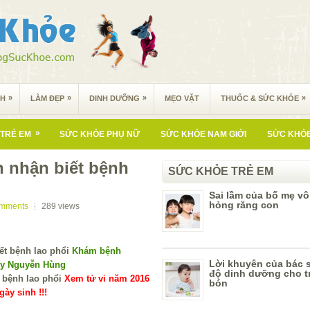
»
»
»
»
NH
LÀM ĐẸP
DINH DƯỠNG
MẸO VẶT
THUỐC & SỨC KHỎE
»
TRẺ EM
SỨC KHỎE PHỤ NỮ
SỨC KHỎE NAM GIỚI
SỨC KHỎE
 nhận biết bệnh
SỨC KHỎE TRẺ EM
Sai lầm của bố mẹ vô
hỏng răng con
omments
289
views
Khám bệnh
Lời khuyên của bác s
 y Nguyễn Hùng
độ dinh dưỡng cho tr
Xem tử vi năm 2016
bón
ày sinh !!!