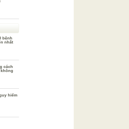
i
0 bệnh
ến nhất
g cách
 không
guy hiểm