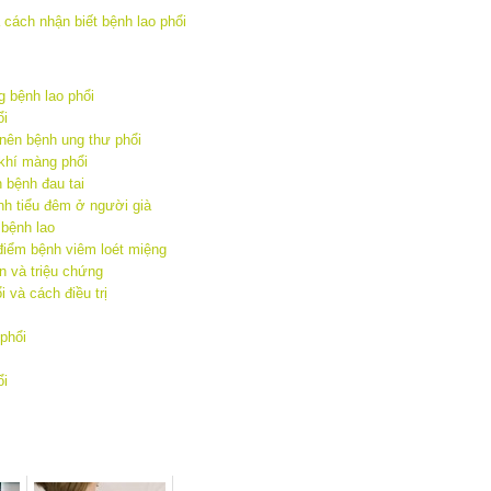
g bệnh lao phổi
ổi
 nên bệnh ung thư phổi
 khí màng phổi
 bệnh đau tai
nh tiểu đêm ở người già
 bệnh lao
điểm bệnh viêm loét miệng
 và triệu chứng
 và cách điều trị
 phổi
ổi