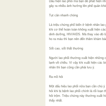
Dấu hiện lao phổi mà bạn dễ phát hiện nh
gây ra nhiều ảnh hưởng lên phế quản khi
Tụt cân nhanh chóng
Là triệu chứng phổ biến ở bệnh nhân lao 
khi cơ thể hoàn toàn không xuất hiện các
dinh dưỡng, HIV/AIDS. Mà thay vào đó l
ho ra máu thì bạn nên đến thăm khám bá
Sốt cao, sốt thất thường
Người lao phổi thường xuất hiện những c
lạnh về chiều. Vì vậy khi xuất hiện các b
nhân thì bạn cũng cần phải lưu ý.
Ra mồ hôi
Một dấu hiệu lao phổi nữa bạn cần chú ý 
hôi khi bị bệnh lao phổi chính là rối loạn 
hôi trộm. Triệu chứng này thường xuất h
thấy nhất.