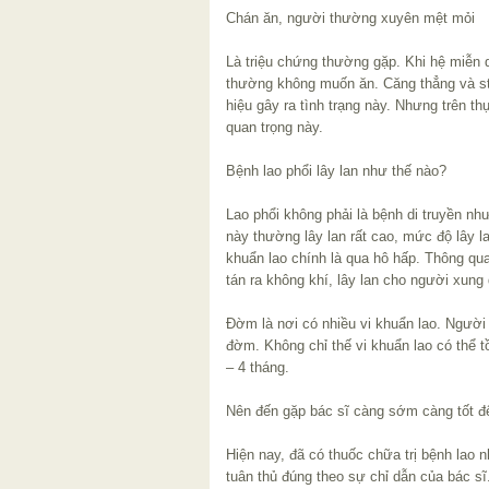
Chán ăn, người thường xuyên mệt mỏi
Là triệu chứng thường gặp. Khi hệ miễn 
thường không muốn ăn. Căng thẳng và st
hiệu gây ra tình trạng này. Nhưng trên th
quan trọng này.
Bệnh lao phổi lây lan như thế nào?
Lao phổi không phải là bệnh di truyền như
này thường lây lan rất cao, mức độ lây l
khuẩn lao chính là qua hô hấp. Thông qua
tán ra không khí, lây lan cho người xung
Đờm là nơi có nhiều vi khuẩn lao. Ngườ
đờm. Không chỉ thế vi khuẩn lao có thể 
– 4 tháng.
Nên đến gặp bác sĩ càng sớm càng tốt để đ
Hiện nay, đã có thuốc chữa trị bệnh lao 
tuân thủ đúng theo sự chỉ dẫn của bác sĩ