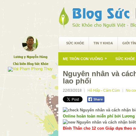
SỨC KHỎE
TIN Y KHOA
GIỚI TÍ
»
MẸ TRÒN CON VUÔNG
SỨC KHỎE 
Nguyên nhân và cách
lao phổi
22/03/2018
Hô Hấp - Cảm Cúm
No c
Online hoàn toàn miễn phí bởi Lương
Bính Thân cho 12 con Giáp dựa theo ng