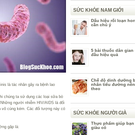
SỨC KHỎE NAM GIỚI
Dấu hiệu rối loạn h
cần chú ý
5 bài thuốc dân gian
đầu hiệu quả
Chế độ dinh dưỡng 
nhân tiểu đường nên
nis là tác nhân gây ra bệnh lao
theo
hi chúng ta sử dụng các loại sữa bò
. Những người nhiễm HIV/AIDS là đối
ch vô cùng kém. Các đối tượng này có
SỨC KHỎE NGƯỜI GIÀ
Thực phẩm giúp bạn
ờng gặp là:
giàu có