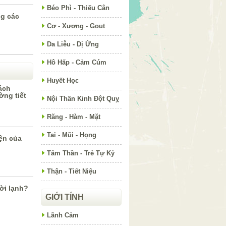
Béo Phì - Thiếu Cân
g các
Cơ - Xương - Gout
Da Liễu - Dị Ứng
Hô Hấp - Cảm Cúm
Huyết Học
ách
ờng tiết
Nội Thần Kinh Đột Quỵ
Răng - Hàm - Mặt
Tai - Mũi - Họng
ện của
Tâm Thần - Trẻ Tự Kỷ
Thận - Tiết Niệu
rời lạnh?
GIỚI TÍNH
Lãnh Cảm