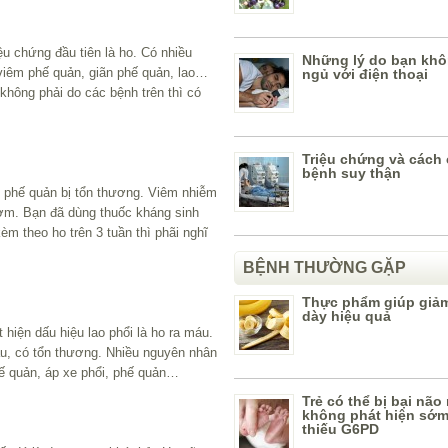
ệu chứng đầu tiên là ho. Có nhiều
Những lý do bạn kh
viêm phế quản, giãn phế quản, lao…
ngủ với điện thoại
không phải do các bệnh trên thì có
Triệu chứng và cách 
bệnh suy thận
i, phế quản bị tổn thương. Viêm nhiễm
ờm. Bạn đã dùng thuốc kháng sinh
m theo ho trên 3 tuần thì phãi nghĩ
BỆNH THƯỜNG GẶP
Thực phẩm giúp giả
dày hiệu quả
hiện dấu hiệu lao phổi là ho ra máu.
u, có tổn thương. Nhiều nguyên nhân
ế quản, áp xe phổi, phế quản…
Trẻ có thể bị bại não
không phát hiện sớ
thiếu G6PD