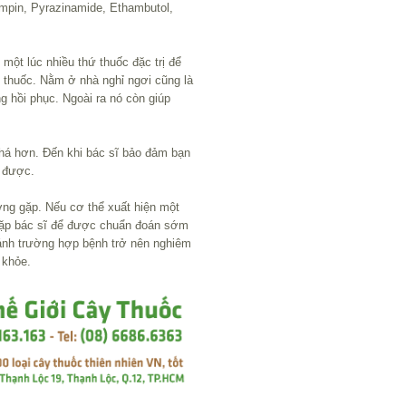
fampin, Pyrazinamide, Ethambutol,
 một lúc nhiều thứ thuốc đặc trị để
ờn thuốc. Nằm ở nhà nghỉ ngơi cũng là
 hồi phục. Ngoài ra nó còn giúp
khá hơn. Đến khi bác sĩ bảo đảm bạn
i được.
ờng gặp. Nếu cơ thể xuất hiện một
 gặp bác sĩ để được chuẩn đoán sớm
tránh trường hợp bệnh trở nên nghiêm
 khỏe.