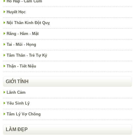
Hô Hấp - Cảm Cúm
Huyết Học
Nội Thần Kinh Đột Quỵ
Răng - Hàm - Mặt
Tai - Mũi - Họng
Tâm Thần - Trẻ Tự Kỷ
Thận - Tiết Niệu
GIỚI TÍNH
Lãnh Cảm
Yếu Sinh Lý
Tâm Lý Vợ Chồng
LÀM ĐẸP