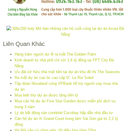
Liên Quan Khác
Hàng trăm người dự lễ ra mắt The Golden Palm
Kinh doanh từ nhà phố chỉ với 1,6 tỷ đồng tại FPT City Đà
Nẵng
Ưu đãi sở hữu nhà mặt tiền tại dự án khu đô thị The Seasons
Ra mắt dự án cao ôc cao cấp D’. Le Roi Soleil
Tập đoàn Novaland cùng VPBank hỗ trợ người vay mua nhà
dự án
Mua biệt thự dự án được tặng tiền tỷ
Mua căn hộ dự án Five Star Garden được miễn phí dịch vụ
trong 3 năm
Lý do bất động sản condotel Cocobay hấp dẫn nhà đầu tư
Căn hộ dự án Xi Grand Court trung tâm Sài Gòn giá từ 2,2 tỷ
đồng
Hà Nội sắp có công viên, hồ điều hòa rộng 32ha