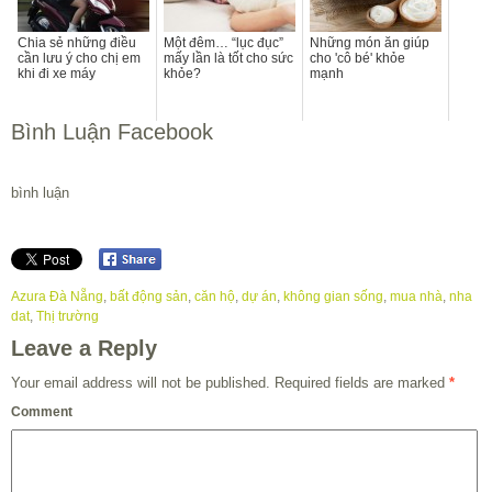
Chia sẻ những điều
Một đêm… “lục đục”
Những món ăn giúp
cần lưu ý cho chị em
mấy lần là tốt cho sức
cho 'cô bé' khỏe
khi đi xe máy
khỏe?
mạnh
Bình Luận Facebook
bình luận
Azura Đà Nẵng
,
bất động sản
,
căn hộ
,
dự án
,
không gian sống
,
mua nhà
,
nha
dat
,
Thị trường
Leave a Reply
Your email address will not be published.
Required fields are marked
*
Comment