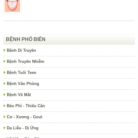
BỆNH PHỔ BIẾN
Bệnh Di Truyền
Bệnh Truyền Nhiễm
Bệnh Tuổi Teen
Bệnh Văn Phòng
Bệnh Về Mắt
Béo Phì - Thiếu Cân
Cơ - Xương - Gout
Da Liễu - Dị Ứng