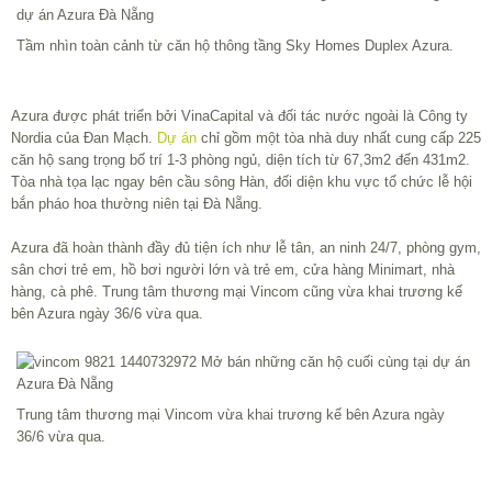
Tầm nhìn toàn cảnh từ căn hộ thông tầng Sky Homes Duplex Azura.
Azura được phát triển bởi VinaCapital và đối tác nước ngoài là Công ty
Nordia của Đan Mạch.
Dự án
chỉ gồm một tòa nhà duy nhất cung cấp 225
căn hộ sang trọng bố trí 1-3 phòng ngủ, diện tích từ 67,3m2 đến 431m2.
Tòa nhà tọa lạc ngay bên cầu sông Hàn, đối diện khu vực tổ chức lễ hội
bắn pháo hoa thường niên tại Đà Nẵng.
Azura đã hoàn thành đầy đủ tiện ích như lễ tân, an ninh 24/7, phòng gym,
sân chơi trẻ em, hồ bơi người lớn và trẻ em, cửa hàng Minimart, nhà
hàng, cà phê. Trung tâm thương mại Vincom cũng vừa khai trương kế
bên Azura ngày 36/6 vừa qua.
Trung tâm thương mại Vincom vừa khai trương kế bên Azura ngày
36/6 vừa qua.