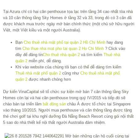
Tại Azura chỉ có hai căn penthouse tọa lạc trên tầng 34 cao nhất tòa nhà
và 10 căn thông tầng Sky Homes ở tầng 32 và 33, trong đó có 3 căn đã
được khách mua trước ngày mở bán chính thức (một chủ sở hữu người
Việt, một Việt kiều và một người Australia).
Bạn
Cho thuê nhà mặt phố tại quận 2 Hồ Chí Minh
hay đang
tìm
Cho thue nha mat pho tai quan 2 Ho Chi Minh
? Click vào
đây để đăng tin
Cho thuê nhà quận 2
và tìm kiếm
Thuê nhà
quận 2
miễn phí, dễ dàng.
Khi vào website của chúng tôi bạn có thể dễ dàng tìm kiếm
Thuê nhà mặt phố quận 2
cũng như
Cho thuê nhà mặt phố
quận 2
được nhanh chóng hơn
Dự kiến VinaCapital sẽ tổ chức sự kiện mở bán 7 căn thông tầng Sky
Homes còn lại và hai căn penthouse trong quý IV/2015 và tiếp đó sẽ
chào bán tại triển lãm
bất động sản
châu Á được tổ chức tại Singapore
vào tháng 10/2015. Người mua penthouse và căn thông tầng được tặng
thẻ chơi golf tại khu nghỉ dưỡng Đà Nẵng Beach Resort cùng gói nội thất
5 sao do nhà thiết kế nội thất người Australia đảm nhiệm.