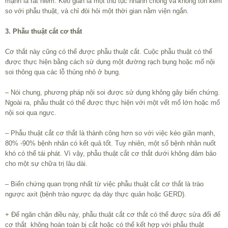
mạnh là rất hiếm. Kéo giãn là một thủ tục nhanh chóng và không tốn kém
so với phẫu thuật, và chỉ đòi hỏi một thời gian nằm viện ngắn.
3. Phẫu thuật cắt cơ thắt
Cơ thắt này cũng có thể được phẫu thuật cắt. Cuộc phẫu thuật có thể
được thực hiện bằng cách sử dụng một đường rạch bụng hoặc mổ nội
soi thông qua các lỗ thủng nhỏ ở bụng.
– Nói chung, phương pháp nội soi được sử dụng không gây biến chứng.
Ngoài ra, phẫu thuật có thể được thực hiện với một vết mổ lớn hoặc mổ
nội soi qua ngực.
– Phẫu thuật cắt cơ thắt là thành công hơn so với việc kéo giãn mạnh,
80% -90% bệnh nhân có kết quả tốt. Tuy nhiên, một số bệnh nhân nuốt
khó có thể tái phát. Vì vậy, phẫu thuật cắt cơ thắt dưới không đảm bảo
cho một sự chữa trị lâu dài.
– Biến chứng quan trọng nhất từ việc phẫu thuật cắt cơ thắt là trào
ngược axit (bệnh trào ngược dạ dày thực quản hoặc GERD).
+ Để ngăn chặn điều này, phẫu thuật cắt cơ thắt có thể được sửa đổi để
cơ thắt không hoàn toàn bị cắt hoặc có thể kết hợp với phẫu thuật