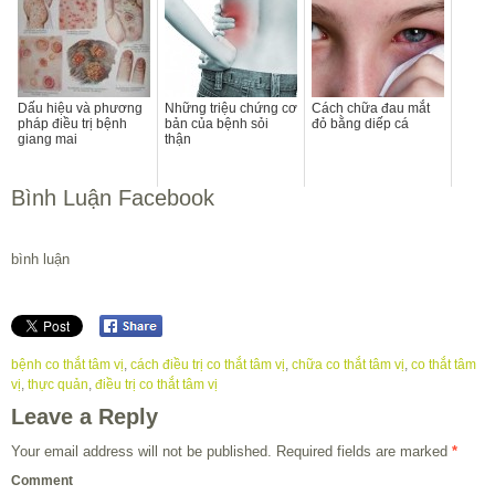
Dấu hiệu và phương
Những triệu chứng cơ
Cách chữa đau mắt
pháp điều trị bệnh
bản của bệnh sỏi
đỏ bằng diếp cá
giang mai
thận
Bình Luận Facebook
bình luận
bệnh co thắt tâm vị
,
cách điều trị co thắt tâm vị
,
chữa co thắt tâm vị
,
co thắt tâm
vị
,
thực quản
,
điều trị co thắt tâm vị
Leave a Reply
Your email address will not be published.
Required fields are marked
*
Comment