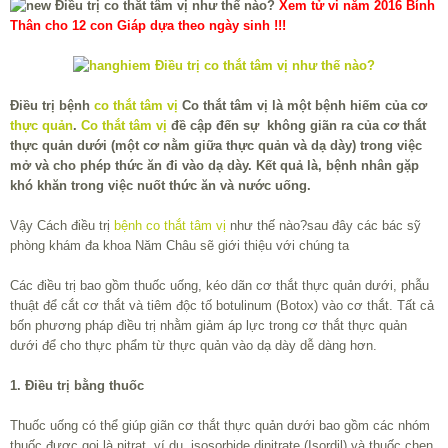
Xem tử vi năm 2016 Bính
Thân cho 12 con Giáp dựa theo ngày sinh !!!
Điều trị bệnh
co thắt tâm vị
Co thắt tâm vị là một bệnh hiếm của cơ
thực quản
.
Co thắt tâm vị
đề cập đến sự không giãn ra của cơ thắt
thực quản dưới (một cơ nằm giữa thực quản và dạ dày) trong việc
mở và cho phép thức ăn đi vào dạ dày. Kết quả là, bệnh nhân gặp
khó khăn trong việc nuốt thức ăn và nước uống.
Vậy Cách điều trị
bệnh co thắt tâm vị
như thế nào?sau đây các bác sỹ
phòng khám đa khoa Năm Châu sẽ giới thiệu với chúng ta
Các điều trị bao gồm thuốc uống, kéo dãn cơ thắt thực quản dưới, phẫu
thuật để cắt cơ thắt và tiêm độc tố botulinum (Botox) vào cơ thắt. Tất cả
bốn phương pháp điều trị nhằm giảm áp lực trong cơ thắt thực quản
dưới để cho thực phẩm từ thực quản vào dạ dày dễ dàng hơn.
1. Điều trị bằng thuốc
Thuốc uống có thể giúp giãn cơ thắt thực quản dưới bao gồm các nhóm
thuốc được gọi là nitrat, ví dụ, isosorbide dinitrate (Isordil) và thuốc chẹn