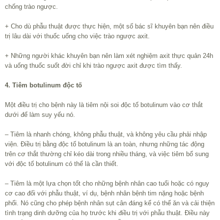
chống trào ngược.
+ Cho dù phẫu thuật được thực hiện, một số bác sĩ khuyên bạn nên điều
trị lâu dài với thuốc uống cho việc trào ngược axit.
+ Những người khác khuyên bạn nên làm xét nghiệm axit thực quản 24h
và uống thuốc suốt đời chỉ khi trào ngược axit được tìm thấy.
4. Tiêm botulinum độc tố
Một điều trị cho bệnh này là tiêm nội soi độc tố botulinum vào cơ thắt
dưới để làm suy yếu nó.
– Tiêm là nhanh chóng, không phẫu thuật, và không yêu cầu phải nhập
viện. Điều trị bằng độc tố botulinum là an toàn, nhưng những tác động
trên cơ thắt thường chỉ kéo dài trong nhiều tháng, và việc tiêm bổ sung
với độc tố botulinum có thể là cần thiết.
– Tiêm là một lựa chọn tốt cho những bệnh nhân cao tuổi hoặc có nguy
cơ cao đối với phẫu thuật, ví dụ, bệnh nhân bệnh tim nặng hoặc bệnh
phổi. Nó cũng cho phép bệnh nhân sụt cân đáng kể có thể ăn và cải thiện
tình trạng dinh dưỡng của họ trước khi điều trị với phẫu thuật. Điều này