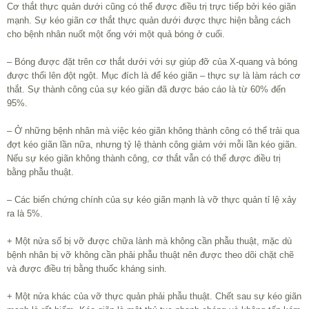
Cơ thắt thực quản dưới cũng có thể được điều trị trực tiếp bởi kéo giãn
mạnh. Sự kéo giãn cơ thắt thực quản dưới được thực hiện bằng cách
cho bệnh nhân nuốt một ống với một quả bóng ở cuối.
– Bóng được đặt trên cơ thắt dưới với sự giúp đỡ của X-quang và bóng
được thổi lên đột ngột. Mục đích là để kéo giãn – thực sự là làm rách cơ
thắt. Sự thành công của sự kéo giãn đã được báo cáo là từ 60% đến
95%.
– Ở những bệnh nhân mà việc kéo giãn không thành công có thể trải qua
đợt kéo giãn lần nữa, nhưng tỷ lệ thành công giảm với mỗi lần kéo giãn.
Nếu sự kéo giãn không thành công, cơ thắt vẫn có thể được điều trị
bằng phẫu thuật.
– Các biến chứng chính của sự kéo giãn mạnh là vỡ thực quản tỉ lệ xảy
ra là 5%.
+ Một nửa số bị vỡ được chữa lành mà không cần phẫu thuật, mặc dù
bệnh nhân bị vỡ không cần phải phẫu thuật nên được theo dõi chặt chẽ
và được điều trị bằng thuốc kháng sinh.
+ Một nửa khác của vỡ thực quản phải phẫu thuật. Chết sau sự kéo giãn