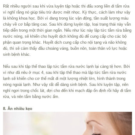
Rất nhiều người sau khi vừa luyện tập hoặc thi đấu xong liền đi tắm rửa
vì nghĩ rằng nó giúp tiêu trừ được mệt nhọc. Kỳ thực, cách làm như vậy
là không khoa học. Bởi vì đang trong lúc vận động, tần suất lượng máu
chảy về cơ bắp tăng cao. Sau khi dừng luyện tập, loại trạng thái này vẫn
tiếp diễn trong một thời gian ngắn. Nếu như lúc này lập tức tắm rửa bằng
nước nóng, sẽ khiến cho huyết dịch không đủ để cung cấp cho các bộ
phận quan trọng khác. Huyết dịch cung cấp cho nội tạng và não không
đủ, thì sẽ cảm thấy đầu choáng váng, buồn nôn, toàn thân vô lực hoặc
sinh bệnh khác.
Nếu sau khi tập thể thao lập tức tắm rửa nước lạnh lại càng tệ hơn. Bởi
vì như đã nêu ở mục 4, sau khi tập thể thao mà lập tức tắm rửa nước
lạnh sẽ khiến cho cơ thể mất đi một lượng nhiệt lớn, hình thành trong
nóng ngoài lạnh. Như vậy rất dễ dàng sinh bệnh. Sau khi luyện tập, nên
nghỉ ngơi trong chốc lát, đợi cho đến khi mạch đập ổn định rồi hãy đi tắm
rửa, và nên tắm bằng nước ấm.
8. Ăn nhiều kẹo