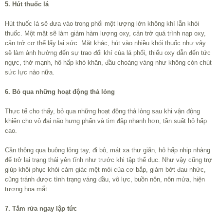
5. Hút thuốc lá
Hút thuốc lá sẽ đưa vào trong phổi một lượng lớn không khí lẫn khói
thuốc. Một mặt sẽ làm giảm hàm lượng oxy, cản trở quá trình nạp oxy,
cản trở cơ thể lấy lại sức. Mặt khác, hút vào nhiều khói thuốc như vậy
sẽ làm ảnh hưởng đến sự trao đổi khí của lá phổi, thiếu oxy dẫn đến tức
ngực, thở mạnh, hô hấp khó khăn, đầu choáng váng như không còn chút
sức lực nào nữa.
6. Bỏ qua những hoạt động thả lỏng
Thực tế cho thấy, bỏ qua những hoạt động thả lỏng sau khi vận động
khiến cho vỏ đại não hưng phấn và tim đập nhanh hơn, tần suất hô hấp
cao.
Cần thông qua buông lỏng tay, đi bộ, mát xa thư giãn, hô hấp nhịp nhàng
để trở lại trạng thái yên tĩnh như trước khi tập thể dục. Như vậy cũng trợ
giúp khôi phục khỏi cảm giác mệt mỏi của cơ bắp, giảm bớt đau nhức,
cũng tránh được tình trạng váng đầu, vô lực, buồn nôn, nôn mửa, hiện
tượng hoa mắt…
7. Tắm rửa ngay lập tức