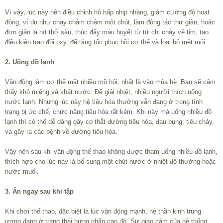
Vì vậy, lúc này nên điều chỉnh hô hấp nhịp nhàng, giảm cường độ hoạt
động, ví dụ như chạy chậm chậm một chút, làm động tác thư giãn, hoặc
đơn giản là hít thở sâu, thúc đẩy máu huyết từ tứ chi chảy về tim, tạo
điều kiện trao đổi oxy, để tăng tốc phục hồi cơ thể và loại bỏ mệt mỏi.
2. Uống đồ lạnh
Vận động làm cơ thể mất nhiều mồ hôi, nhất là vào mùa hè. Bạn sẽ cảm
thấy khô miệng và khát nước. Để giải nhiệt, nhiều người thích uống
nước lạnh. Nhưng lúc này hệ tiêu hóa thường vẫn đang ở trong tình
trạng bị ức chế, chức năng tiêu hóa rất kém. Khi này mà uống nhiều đồ
lạnh thì có thể dễ dàng gây co thắt đường tiêu hóa, đau bụng, tiêu chảy,
và gây ra các bệnh về đường tiêu hóa.
Vậy nên sau khi vận động thể thao không được tham uống nhiều đồ lạnh,
thích hợp cho lúc này là bổ sung một chút nước ở nhiệt độ thường hoặc
nước muối.
3. Ăn ngay sau khi tập
Khi chơi thể thao, đặc biệt là lúc vận động mạnh, hệ thần kinh trung
ương đang ở trạng thái hưng phấn cao độ. Sự giao cảm của hệ thống