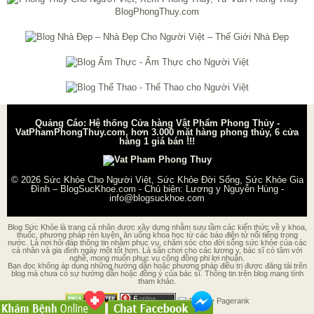
Quảng Cáo: Hệ thống Cửa hàng Vật Phẩm Phong Thủy -
VatPhamPhongThuy.com, hơn 3.000 mặt hàng phong thủy, 6 cửa
hàng 1 giá bán !!!
© 2026
Sức Khỏe Cho Người Việt, Sức Khỏe Đời Sống, Sức Khỏe Gia
Đình – BlogSucKhoe.com
- Chủ biên:
Lương y Nguyễn Hùng
-
info@blogsuckhoe.com
Blog Sức Khỏe là trang cá nhân được xây dựng nhằm sưu tầm các kiến thức về y khoa,
thuốc, phương pháp rèn luyện, ăn uống khoa học từ các báo điện tử nổi tiếng trong
nước. Là nơi hỏi đáp thông tin nhằm phục vụ, chăm sóc cho đời sống sức khỏe của các
cá nhân và gia đình ngày một tốt hơn. Là sân chơi cho các lương y, bác sĩ có tâm với
nghề, mong muốn phục vụ cộng đồng phi lợi nhuận.
Bạn đọc không áp dụng những hướng dẫn hoặc phương pháp điều trị được đăng tải trên
blog mà chưa có sự hướng dẫn hoặc đồng ý của bác sĩ. Thông tin trên blog mang tính
tham khảo.