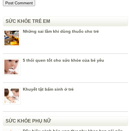
SỨC KHỎE TRẺ EM
Những sai lầm khi dùng thuốc cho trẻ
5 thói quen tốt cho sức khỏe của bé yêu
Khuyết tật bẩm sinh ở trẻ
SỨC KHỎE PHỤ NỮ
Dấu hiệu cảnh báo ung thư phụ khoa bạn gái nên