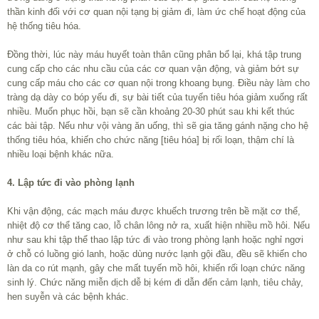
thần kinh đối với cơ quan nội tạng bị giảm đi, làm ức chế hoạt động của
hệ thống tiêu hóa.
Đồng thời, lúc này máu huyết toàn thân cũng phân bổ lại, khá tập trung
cung cấp cho các nhu cầu của các cơ quan vận động, và giảm bớt sự
cung cấp máu cho các cơ quan nội trong khoang bụng. Điều này làm cho
tràng dạ dày co bóp yếu đi, sự bài tiết của tuyến tiêu hóa giảm xuống rất
nhiều. Muốn phục hồi, bạn sẽ cần khoảng 20-30 phút sau khi kết thúc
các bài tập. Nếu như vội vàng ăn uống, thì sẽ gia tăng gánh nặng cho hệ
thống tiêu hóa, khiến cho chức năng [tiêu hóa] bị rối loạn, thậm chí là
nhiều loại bệnh khác nữa.
4. Lập tức đi vào phòng lạnh
Khi vận động, các mạch máu được khuếch trương trên bề mặt cơ thể,
nhiệt độ cơ thể tăng cao, lỗ chân lông nở ra, xuất hiện nhiều mồ hôi. Nếu
như sau khi tập thể thao lập tức đi vào trong phòng lạnh hoặc nghỉ ngơi
ở chỗ có luồng gió lanh, hoặc dùng nước lạnh gội đầu, đều sẽ khiến cho
làn da co rút mạnh, gây che mất tuyến mồ hôi, khiến rối loạn chức năng
sinh lý. Chức năng miễn dịch dễ bị kém đi dẫn đến cảm lạnh, tiêu chảy,
hen suyễn và các bệnh khác.