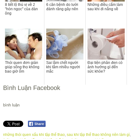
8 tiết lộ thú vị về 2
6 căn bệnh do lười
Những điều cấm làm
"hòn ngọc" của đàn
đánh răng gây nên
sau khi đi nắng về
ông
Thói quen đơn giản
Sai lầm chết người
Đại tiện phân đen có
giúp sống thọ không
khi tắm nhiều người
ảnh hưởng gì đến
bao giờ ốm
mắc
sức khỏe?
Bình Luận Facebook
bình luận
những thói quen xấu khi tập thể thao
,
sau khi tập thể thao không nên làm gì
,