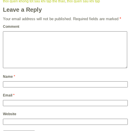
thói quen không tốt sau khi tập thể thao
,
thói quen sau khi tập
Leave a Reply
Your email address will not be published.
Required fields are marked
*
Comment
Name
*
Email
*
Website