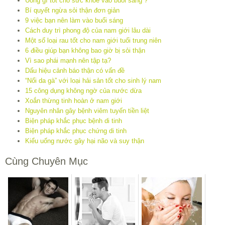
Uồng gì tốt cho sức khỏe vào buổi sáng ?
Bí quyết ngừa sỏi thận đơn giản
9 việc bạn nên làm vào buổi sáng
Cách duy trì phong độ của nam giới lâu dài
Một số loại rau tốt cho nam giới tuổi trung niên
6 điều giúp bạn không bao giờ bị sỏi thận
Vì sao phái mạnh nên tập tạ?
Dấu hiệu cảnh báo thận có vấn đề
“Nổi da gà” với loại hải sản tốt cho sinh lý nam
15 công dụng không ngờ của nước dừa
Xoắn thừng tinh hoàn ở nam giới
Nguyên nhân gây bệnh viêm tuyến tiền liệt
Biện pháp khắc phục bệnh di tinh
Biện pháp khắc phục chứng di tinh
Kiểu uống nước gây hại não và suy thận
Cùng Chuyên Mục