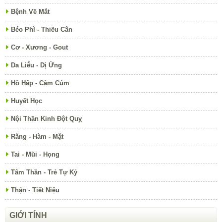
Bệnh Về Mắt
Béo Phì - Thiếu Cân
Cơ - Xương - Gout
Da Liễu - Dị Ứng
Hô Hấp - Cảm Cúm
Huyết Học
Nội Thần Kinh Đột Quỵ
Răng - Hàm - Mặt
Tai - Mũi - Họng
Tâm Thần - Trẻ Tự Kỷ
Thận - Tiết Niệu
GIỚI TÍNH