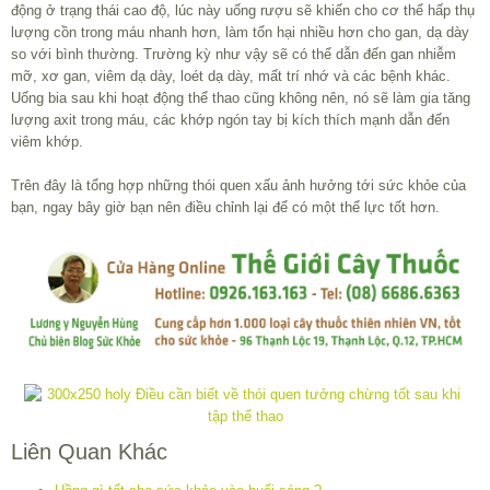
động ở trạng thái cao độ, lúc này uống rượu sẽ khiến cho cơ thể hấp thụ
lượng cồn trong máu nhanh hơn, làm tổn hại nhiều hơn cho gan, dạ dày
so với bình thường. Trường kỳ như vậy sẽ có thể dẫn đến gan nhiễm
mỡ, xơ gan, viêm dạ dày, loét dạ dày, mất trí nhớ và các bệnh khác.
Uống bia sau khi hoạt động thể thao cũng không nên, nó sẽ làm gia tăng
lượng axit trong máu, các khớp ngón tay bị kích thích mạnh dẫn đến
viêm khớp.
Trên đây là tổng hợp những thói quen xấu ảnh hưởng tới sức khỏe của
bạn, ngay bây giờ bạn nên điều chỉnh lại để có một thể lực tốt hơn.
Liên Quan Khác