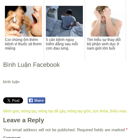
Coi chừng ôm thêm
5 căn bệnh nguy
Tìm hiểu sự thay đổi
bệnh vì thuốc xịt thơm
hiểm đằng sau mỗi
bộ phận sinh dục ở
miệng
cơn đau lưng
nam giới lớn tuổi
Bình Luận Facebook
bình luận
bệnh gan
,
móng tay
,
móng tay dễ gãy
,
móng tay giòn
,
sức khỏe
,
thiếu máu
Leave a Reply
Your email address will not be published.
Required fields are marked
*
Comment