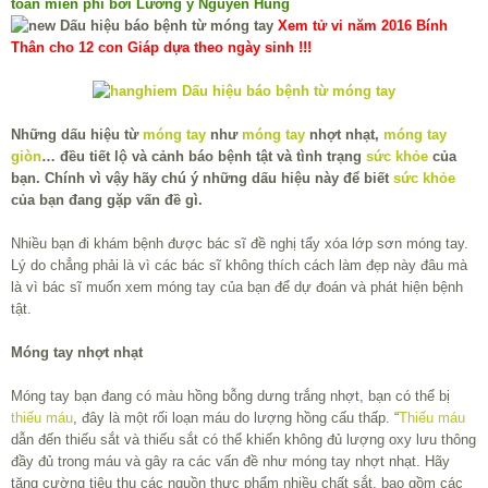
toàn miễn phí bởi Lương y Nguyễn Hùng
Xem tử vi năm 2016 Bính
Thân cho 12 con Giáp dựa theo ngày sinh !!!
Những dấu hiệu từ
móng tay
như
móng tay
nhợt nhạt,
móng tay
giòn
… đều tiết lộ và cảnh báo bệnh tật và tình trạng
sức khỏe
của
bạn. Chính vì vậy hãy chú ý những dấu hiệu này để biết
sức khỏe
của bạn đang gặp vấn đề gì.
Nhiều bạn đi khám bệnh được bác sĩ đề nghị tẩy xóa lớp sơn móng tay.
Lý do chẳng phải là vì các bác sĩ không thích cách làm đẹp này đâu mà
là vì bác sĩ muốn xem móng tay của bạn để dự đoán và phát hiện bệnh
tật.
Móng tay nhợt nhạt
Móng tay bạn đang có màu hồng bỗng dưng trắng nhợt, bạn có thể bị
thiếu máu
, đây là một rối loạn máu do lượng hồng cấu thấp. “
Thiếu máu
dẫn đến thiếu sắt và thiếu sắt có thể khiến không đủ lượng oxy lưu thông
đầy đủ trong máu và gây ra các vấn đề như móng tay nhợt nhạt. Hãy
tăng cường tiêu thụ các nguồn thực phẩm nhiều chất sắt, bao gồm các