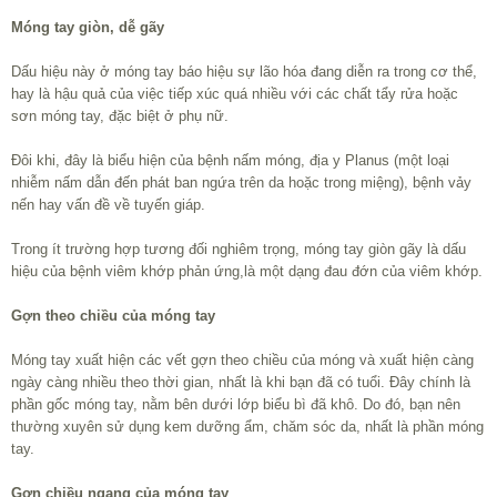
Móng tay giòn, dễ gãy
Dấu hiệu này ở móng tay báo hiệu sự lão hóa đang diễn ra trong cơ thể,
hay là hậu quả của việc tiếp xúc quá nhiều với các chất tẩy rửa hoặc
sơn móng tay, đặc biệt ở phụ nữ.
Đôi khi, đây là biểu hiện của bệnh nấm móng, địa y Planus (một loại
nhiễm nấm dẫn đến phát ban ngứa trên da hoặc trong miệng), bệnh vảy
nến hay vấn đề về tuyến giáp.
Trong ít trường hợp tương đối nghiêm trọng, móng tay giòn gãy là dấu
hiệu của bệnh viêm khớp phản ứng,là một dạng đau đớn của viêm khớp.
Gợn theo chiều của móng tay
Móng tay xuất hiện các vết gợn theo chiều của móng và xuất hiện càng
ngày càng nhiều theo thời gian, nhất là khi bạn đã có tuổi. Đây chính là
phần gốc móng tay, nằm bên dưới lớp biểu bì đã khô. Do đó, bạn nên
thường xuyên sử dụng kem dưỡng ẩm, chăm sóc da, nhất là phần móng
tay.
Gợn chiều ngang của móng tay