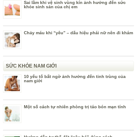
Sai lầm khi vệ sinh vùng kín ảnh hưởng đến sức
khỏe sinh sản của chị em
Chảy máu khi “yêu” – dấu hiệu phái nữ nên đi khám
SỨC KHỎE NAM GIỚI
10 yếu tố bất ngờ ảnh hưởng đến tinh trùng của
nam giới
Một số cách tự nhiên phòng trị táo bón mạn tính
Hướng dẫn tư thế đặt “cậu bé” đúng cách