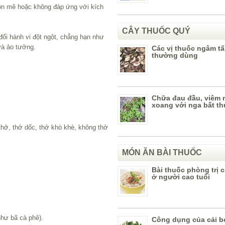
 hôn mê hoặc không đáp ứng với kích
CÂY THUỐC QUÝ
 đổi hành vi đột ngột, chẳng hạn như
và ảo tưởng.
Các vị thuốc ngâm t
thường dùng
Chữa đau đầu, viêm 
xoang với nga bất th
thở, thở dốc, thở khò khè, không thở
MÓN ĂN BÀI THUỐC
Bài thuốc phòng trị 
ở người cao tuổi
hư bã cà phê).
Công dụng của cải b