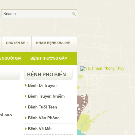
»
CHUYÊN ĐỀ
KHÁM BỆNH ONLINE
 NGƯỜI GIÀ
BỆNH THƯỜNG GẶP
BỆNH PHỔ BIẾN
ú
Bệnh Di Truyền
Bệnh Truyền Nhiễm
Bệnh Tuổi Teen
ol cao
Bệnh Văn Phòng
Bệnh Về Mắt