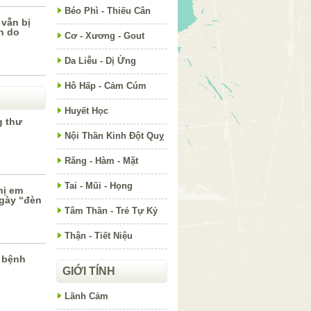
Béo Phì - Thiếu Cân
 vẫn bị
n do
Cơ - Xương - Gout
Da Liễu - Dị Ứng
Hô Hấp - Cảm Cúm
Huyết Học
g thư
Nội Thần Kinh Đột Quỵ
Răng - Hàm - Mặt
Tai - Mũi - Họng
hị em
ngày “đèn
Tâm Thần - Trẻ Tự Kỷ
Thận - Tiết Niệu
ề bệnh
GIỚI TÍNH
Lãnh Cảm