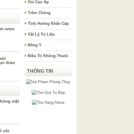
Oxi Cao Áp
Tiêm Chủng
Tình Huống Khẩn Cấp
ẩm rượu
Vật Lý Trị Liệu
Đông Y
Điều Trị Không Thuốc
mũi
ực thảo
THÔNG TIN
chóng mặt
ó xôi