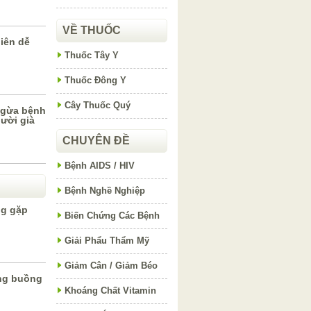
VỀ THUỐC
iên dễ
Thuốc Tây Y
Thuốc Đông Y
Cây Thuốc Quý
ngừa bệnh
ười già
CHUYÊN ĐỀ
Bệnh AIDS / HIV
Bệnh Nghề Nghiệp
ng gặp
Biến Chứng Các Bệnh
Giải Phẩu Thẩm Mỹ
Giảm Cân / Giảm Béo
ng buồng
Khoáng Chất Vitamin