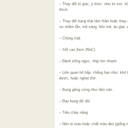
– Thay đổi tri giác, ý thức: như lơ mơ,
thích.
– Thay đổi trạng thái tâm thần hoặc thay
sự nhầm lẫn, mê sảng, hôn mê, ảo giác 
– Chóng mặt.
– Sốt cao (hơn 39oC).
– Đánh trống ngực, nhịp tim nhanh
– Liên quan hô hấp: chẳng hạn như: khó 
được, hoặc nghẹt thở.
– Bụng gồng cứng như tấm ván.
– Đau bụng dữ dội.
– Tiêu chảy nặng.
– Nôn ói máu hoặc chất màu đen (giống n