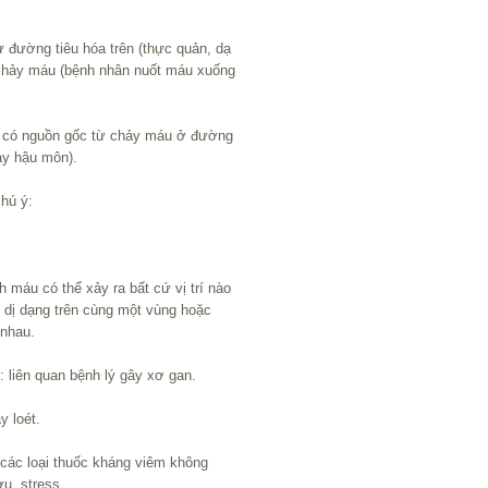
đường tiêu hóa trên (thực quản, dạ
y chảy máu (bệnh nhân nuốt máu xuống
có nguồn gốc từ chảy máu ở đường
hay hậu môn).
hú ý:
máu có thể xảy ra bất cứ vị trí nào
m dị dạng trên cùng một vùng hoặc
 nhau.
 liên quan bệnh lý gây xơ gan.
y loét.
 các loại thuốc kháng viêm không
ượu, stress…