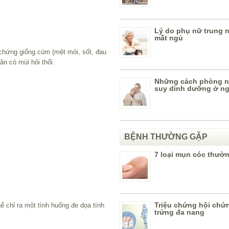
Lý do phụ nữ trung n
mất ngủ
 chứng giống cúm (mệt mỏi, sốt, đau
n có mùi hôi thối.
Những cách phòng 
suy dinh dưỡng ở ng
BỆNH THƯỜNG GẶP
7 loại mụn cóc thườ
Triệu chứng hội chứ
 chỉ ra một tình huống đe dọa tính
trứng đa nang