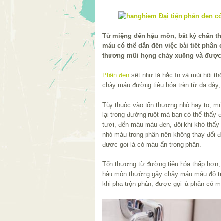
Từ miệng đến hậu môn, bất kỳ chấn t
máu có thể dẫn đến việc bài tiết phân
thương mũi họng chảy xuống và được
Phân đen
sệt như là hắc ín và mùi hôi th
chảy máu đường tiêu hóa trên từ dạ dày,
Tùy thuộc vào tổn thương nhỏ hay to, mứ
lại trong đường ruột mà bạn có thể thấ
tươi, đến máu màu đen, đôi khi khó thấy
nhỏ máu trong phân nên không thay đổi 
được gọi là có máu ẩn trong phân.
Tổn thương từ đường tiêu hóa thấp hơn, 
hậu môn thường gây chảy máu máu đỏ tươ
khi pha trộn phân, được gọi là phân có 