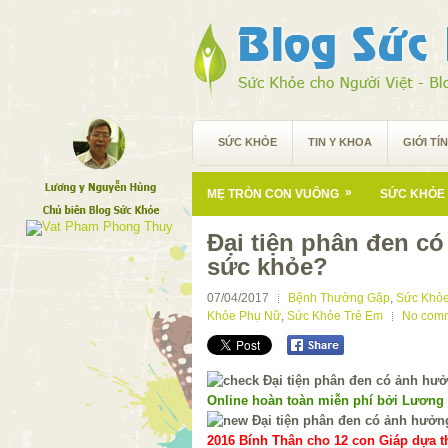
SỨC KHỎE
TIN Y KHOA
GIỚI TÍ
»
MẸ TRÒN CON VUÔNG
SỨC KHỎE 
Đại tiện phân đen c
sức khỏe?
07/04/2017
Bệnh Thường Gặp
,
Sức Khỏe
Khỏe Phụ Nữ
,
Sức Khỏe Trẻ Em
No com
Online hoàn toàn miễn phí bởi Lương
2016 Bính Thân cho 12 con Giáp dựa th