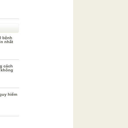
0 bệnh
ến nhất
g cách
 không
guy hiểm