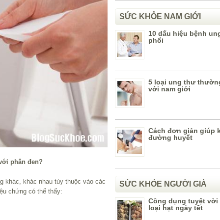
SỨC KHỎE NAM GIỚI
10 dấu hiệu bệnh un
phổi
5 loại ung thư thườn
với nam giới
Cách đơn giản giúp 
đường huyết
 với phân đen?
g khác, khác nhau tùy thuộc vào các
SỨC KHỎE NGƯỜI GIÀ
riệu chứng có thể thấy:
Công dụng tuyệt vời
loại hạt ngày tết