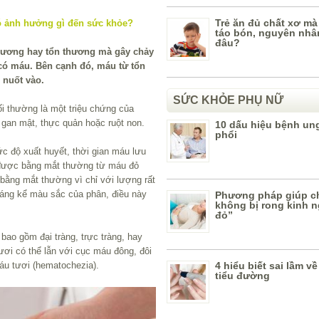
Trẻ ăn đủ chất xơ mà
táo bón, nguyên nhâ
đâu?
hương hay tổn thương mà gây chảy
 có máu. Bên cạnh đó, máu từ tổn
 nuốt vào.
SỨC KHỎE PHỤ NỮ
ối thường là một triệu chứng của
 gan mật, thực quản hoặc ruột non.
10 dấu hiệu bệnh un
phổi
c độ xuất huyết, thời gian máu lưu
y được bằng mắt thường từ máu đỏ
 bằng mắt thường vì chỉ với lượng rất
đáng kể màu sắc của phân, điều này
Phương pháp giúp c
không bị rong kinh 
đỏ”
bao gồm đại tràng, trực tràng, hay
i có thể lẫn với cục máu đông, đôi
máu tươi (hematochezia).
4 hiểu biết sai lầm v
tiểu đường