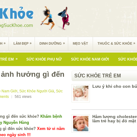
»
»
»
»
NH
LÀM ĐẸP
DINH DƯỠNG
MẸO VẶT
THUỐC & SỨC KHỎE
»
TRẺ EM
SỨC KHỎE PHỤ NỮ
SỨC KHỎE NAM GIỚI
SỨC KHỎE
ó ảnh hưởng gì đến
SỨC KHỎE TRẺ EM
Lưu ý khi cho con b
 Nam Giới
,
Sức Khỏe Người Già
,
Sức
ments
561
views
Khám bệnh
Hàm lượng cholester
làm trẻ hay bị đỏ mặt
 y Nguyễn Hùng
Xem tử vi năm
eo ngày sinh !!!