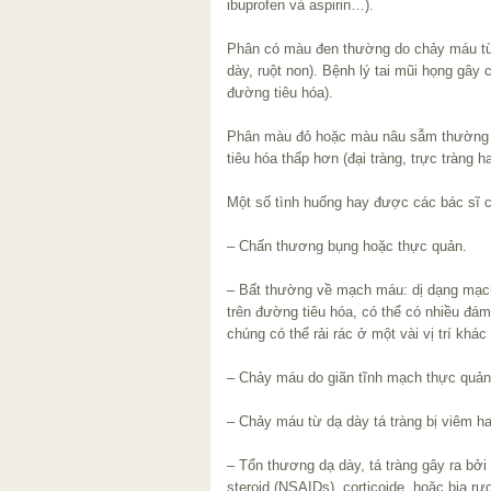
ibuprofen và aspirin…).
Phân có màu đen thường do chảy máu từ 
dày, ruột non). Bệnh lý tai mũi họng gâ
đường tiêu hóa).
Phân màu đỏ hoặc màu nâu sẫm thường 
tiêu hóa thấp hơn (đại tràng, trực tràng 
Một số tình huống hay được các bác sĩ c
– Chấn thương bụng hoặc thực quản.
– Bất thường về mạch máu: dị dạng mạch 
trên đường tiêu hóa, có thể có nhiều đá
chúng có thể rải rác ở một vài vị trí khác
– Chảy máu do giãn tĩnh mạch thực quản:
– Chảy máu từ dạ dày tá tràng bị viêm ha
– Tổn thương dạ dày, tá tràng gây ra bởi
steroid (NSAIDs), corticoide, hoặc bia r