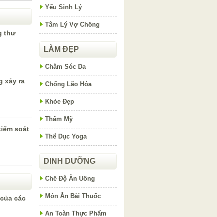
Yếu Sinh Lý
Tâm Lý Vợ Chồng
g thư
LÀM ĐẸP
Chăm Sóc Da
g xảy ra
Chống Lão Hóa
Khỏe Đẹp
Thẩm Mỹ
kiểm soát
Thể Dục Yoga
DINH DƯỠNG
Chế Độ Ăn Uống
Món Ăn Bài Thuốc
 của các
An Toàn Thực Phẩm