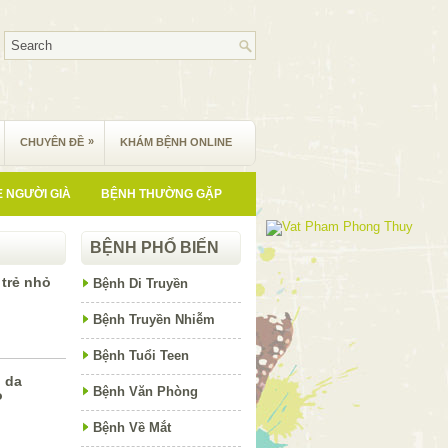
»
CHUYÊN ĐỀ
KHÁM BỆNH ONLINE
 NGƯỜI GIÀ
BỆNH THƯỜNG GẶP
BỆNH PHỔ BIẾN
 trẻ nhỏ
Bệnh Di Truyền
Bệnh Truyền Nhiễm
Bệnh Tuổi Teen
h da
Bệnh Văn Phòng
ỏ
Bệnh Về Mắt