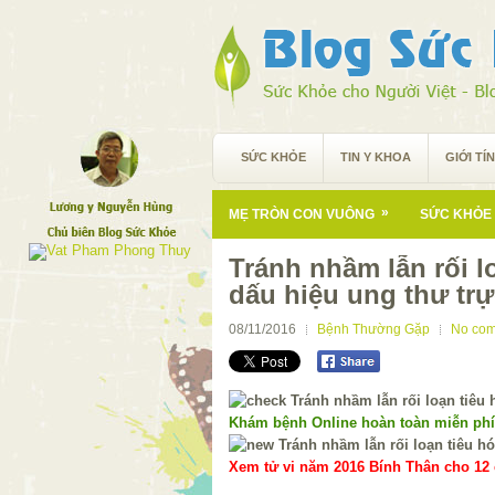
SỨC KHỎE
TIN Y KHOA
GIỚI TÍ
»
MẸ TRÒN CON VUÔNG
SỨC KHỎE 
Tránh nhầm lẫn rối l
dấu hiệu ung thư trự
08/11/2016
Bệnh Thường Gặp
No co
Khám bệnh Online hoàn toàn miễn ph
Xem tử vi năm 2016 Bính Thân cho 12 c