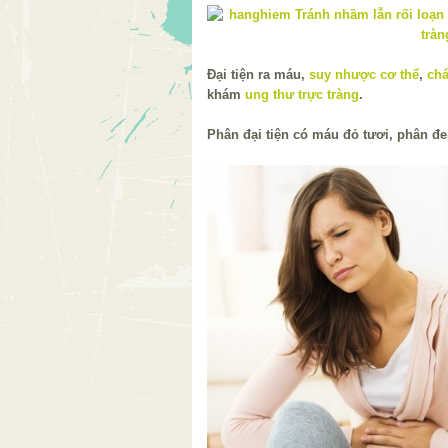
Đại tiện ra máu,
suy nhược cơ thể
,
chá
khám
ung thư trực tràng
.
Phân đại tiện có máu đỏ tươi, phân đ