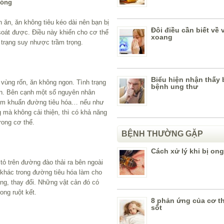
hóng
n ăn, ăn không tiêu kéo dài nên bạn bị
Đôi điều cần biết về 
soát được. Điều này khiến cho cơ thể
xoang
 trạng suy nhược trầm trọng.
Biểu hiện nhận thấy
 vùng rốn, ăn không ngon. Tình trạng
bệnh ung thư
ân. Bên cạnh một số nguyên nhân
iễm khuẩn đường tiêu hóa… nếu như
 mà không cải thiện, thì có khả năng
trong cơ thể.
BỆNH THƯỜNG GẶP
Cách xử lý khi bị ong
tỏ trên đường đào thải ra bên ngoài
 khác trong đường tiêu hóa làm cho
ng, thay đổi. Những vật cản đó có
ong ruột kết.
8 phản ứng của cơ th
sốt