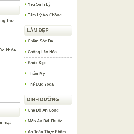
Yếu Sinh Lý
Tâm Lý Vợ Chồng
ung thư
LÀM ĐẸP
Chăm Sóc Da
ức khỏe
Chống Lão Hóa
Khỏe Đẹp
Thẩm Mỹ
Thể Dục Yoga
DINH DƯỠNG
Chế Độ Ăn Uống
Món Ăn Bài Thuốc
ăn mật
An Toàn Thực Phẩm