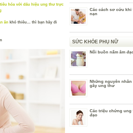
Các cách sơ cứu khi t
nạn
n ăn
khó thiêu… thì bạn hãy đi
en
SỨC KHỎE PHỤ NỮ
Nỗi buồn nấm âm đạ
Những nguyên nhân
gây ung thư
Các triệu chứng ung
đạo