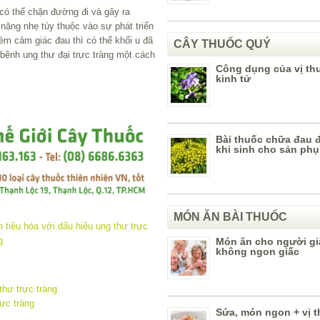
g có thể chặn đường đi và gây ra
ặng nhẹ tùy thuộc vào sự phát triển
èm cảm giác đau thì có thể khối u đã
CÂY THUỐC QUÝ
 bệnh ung thư đại trực tràng một cách
Công dụng của vị th
kinh tử
Bài thuốc chữa đau 
khi sinh cho sản phụ
MÓN ĂN BÀI THUỐC
Món ăn cho người gi
không ngon giấc
thư trực tràng
ực tràng
Sứa, món ngon + vị 