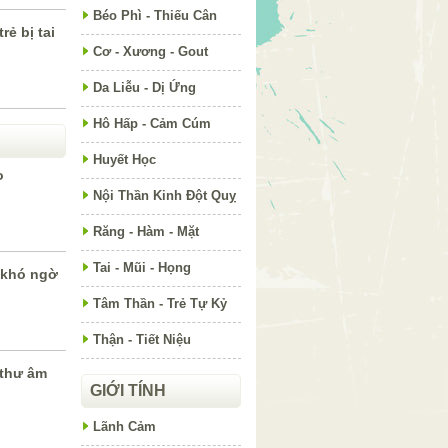
Béo Phì - Thiếu Cân
rẻ bị tai
Cơ - Xương - Gout
Da Liễu - Dị Ứng
Hô Hấp - Cảm Cúm
Huyết Học
o
Nội Thần Kinh Đột Quỵ
Răng - Hàm - Mặt
Tai - Mũi - Họng
 khó ngờ
Tâm Thần - Trẻ Tự Kỷ
Thận - Tiết Niệu
 thư âm
GIỚI TÍNH
Lãnh Cảm