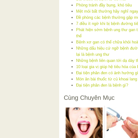
Phòng tránh đầy bụng, khó tiêu
Mệt mỏi bất thường hãy nghĩ nga
Đề phòng các bệnh thường gặp mù
7 điều ít ngờ khi bị bệnh đường ti
Phát hiện sớm bệnh ung thư gan t
thể
Bệnh xơ gan có thể chữa khỏi ho
Những dấu hiệu cứ ngỡ bệnh đườn
lại là bệnh ung thư
Những bệnh liên quan tới dạ dày 
10 loại gia vị giúp hệ tiêu hóa củ
Đại tiện phân đen có ảnh hưởng g
Món ăn bài thuốc từ củ khoai lang
Đại tiện phân đen là bệnh gì?
Cùng Chuyên Mục