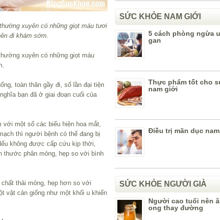
SỨC KHỎE NAM GIỚI
n thường xuyên có những giọt máu tươi
5 cách phòng ngừa 
 nên đi khám sớm.
gan
n thường xuyên có những giọt máu
m.
Thực phẩm tốt cho s
ng, toàn thân gầy đi, số lần đại tiện
nam giới
ó nghĩa bạn đã ở giai đoạn cuối của
m với một số các biểu hiện hoa mắt,
Điều trị mãn dục nam
mạch thì người bệnh có thể đang bị
 Nếu không được cấp cứu kịp thời,
ch thước phân mỏng, hẹp so với bình
a chất thải mỏng, hẹp hơn so với
SỨC KHỎE NGƯỜI GIÀ
một vật cản giống như một khối u khiến
Người cao tuổi nên 
ong thay đường