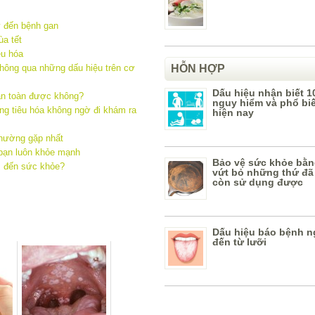
y đến bệnh gan
a tết
êu hóa
hông qua những dấu hiệu trên cơ
HỖN HỢP
Dấu hiệu nhận biết 1
àn toàn được không?
nguy hiểm và phổ bi
g tiêu hóa không ngờ đi khám ra
hiện nay
thường gặp nhất
a bạn luôn khỏe mạnh
Bảo vệ sức khỏe bằn
ì đến sức khỏe?
vứt bỏ những thứ đã
còn sử dụng được
Dấu hiệu báo bệnh n
đến từ lưỡi