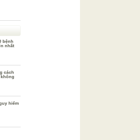
0 bệnh
ến nhất
g cách
 không
guy hiểm