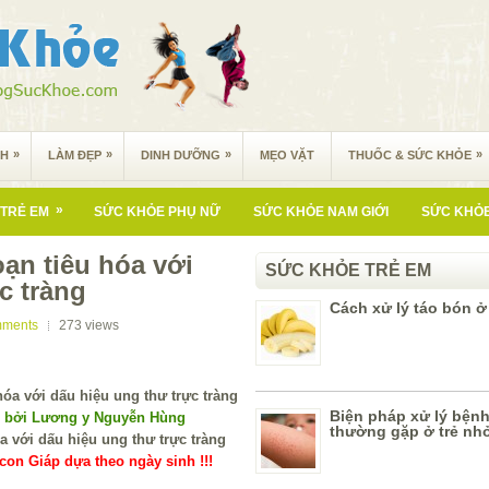
»
»
»
»
NH
LÀM ĐẸP
DINH DƯỠNG
MẸO VẶT
THUỐC & SỨC KHỎE
»
TRẺ EM
SỨC KHỎE PHỤ NỮ
SỨC KHỎE NAM GIỚI
SỨC KHỎE
oạn tiêu hóa với
SỨC KHỎE TRẺ EM
c tràng
Cách xử lý táo bón ở
mments
273
views
Biện pháp xử lý bện
í bởi Lương y Nguyễn Hùng
thường gặp ở trẻ nh
on Giáp dựa theo ngày sinh !!!