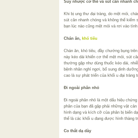
Suy nhược cơ thể và sút cân nhanh c
Khi bị ung thư đại tràng, do mệt mỏi, chá
sút cân nhanh chóng và không thể kiểm 
bạn lúc nào cũng mệt mỏi và rơi vào tình
Chán ăn,
khó tiêu
Chán ăn, khó tiêu, đầy chướng bụng trên
này kéo dài khiến cơ thể mệt mỏi, sút c
thường gặp như dùng thuốc kéo dài, nh
bệnh nhân nghỉ ngơi, bổ sung dinh dưỡng
cao là sự phát triển của khối u đại tràng 
Đi ngoài phân nhỏ
Đi ngoài phân nhỏ là một dấu hiệu chứng 
phân của bạn đã gặp phải những vật cản
hình dạng và kích cỡ của phân bị biến dạ
thể là các khối u đang được hình thàng tr
Co thắt dạ dày