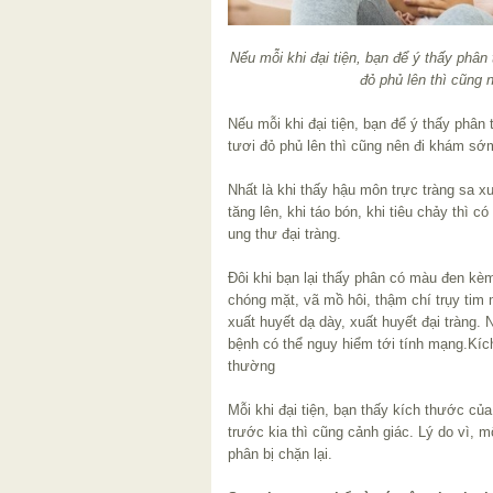
Nếu mỗi khi đại tiện, bạn để ý thấy phâ
đỏ phủ lên thì cũng
Nếu mỗi khi đại tiện, bạn để ý thấy phâ
tươi đỏ phủ lên thì cũng nên đi khám sớ
Nhất là khi thấy hậu môn trực tràng sa xuố
tăng lên, khi táo bón, khi tiêu chảy thì c
ung thư đại tràng.
Đôi khi bạn lại thấy phân có màu đen kè
chóng mặt, vã mồ hôi, thậm chí trụy tim 
xuất huyết dạ dày, xuất huyết đại tràng.
bệnh có thể nguy hiểm tới tính mạng.Kí
thường
Mỗi khi đại tiện, bạn thấy kích thước củ
trước kia thì cũng cảnh giác. Lý do vì, 
phân bị chặn lại.