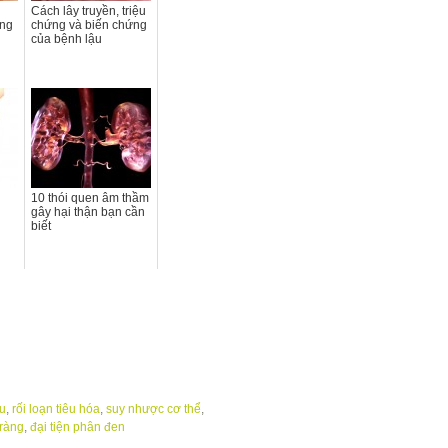
g
Cách lây truyền, triệu
ờng
chứng và biến chứng
của bệnh lậu
10 thói quen âm thầm
gây hại thận bạn cần
biết
êu
,
rối loạn tiêu hóa
,
suy nhược cơ thể
,
tràng
,
đại tiện phân đen