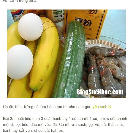
với cơm trong bữa.
Chuối, tôm, trứng gà làm bánh rán tốt cho nam giới
yếu sinh lý
.
Bài 2:
chuối tiêu chín 3 quả, hành tây 1 củ, cà rốt 1 củ, nước cốt chanh
một ít, bột tiêu, dầu mè vừa đủ. Cà rốt rửa sạch, gọt vỏ, cắt thành lát,
hành tây cắt vụn, chuối cắt hạt lựu.