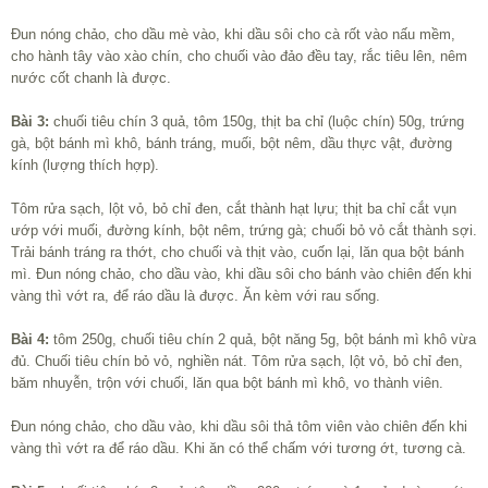
Đun nóng chảo, cho dầu mè vào, khi dầu sôi cho cà rốt vào nấu mềm,
cho hành tây vào xào chín, cho chuối vào đảo đều tay, rắc tiêu lên, nêm
nước cốt chanh là được.
Bài 3:
chuối tiêu chín 3 quả, tôm 150g, thịt ba chỉ (luộc chín) 50g, trứng
gà, bột bánh mì khô, bánh tráng, muối, bột nêm, dầu thực vật, đường
kính (lượng thích hợp).
Tôm rửa sạch, lột vỏ, bỏ chỉ đen, cắt thành hạt lựu; thịt ba chỉ cắt vụn
ướp với muối, đường kính, bột nêm, trứng gà; chuối bỏ vỏ cắt thành sợi.
Trải bánh tráng ra thớt, cho chuối và thịt vào, cuốn lại, lăn qua bột bánh
mì. Đun nóng chảo, cho dầu vào, khi dầu sôi cho bánh vào chiên đến khi
vàng thì vớt ra, để ráo dầu là được. Ăn kèm với rau sống.
Bài 4:
tôm 250g, chuối tiêu chín 2 quả, bột năng 5g, bột bánh mì khô vừa
đủ. Chuối tiêu chín bỏ vỏ, nghiền nát. Tôm rửa sạch, lột vỏ, bỏ chỉ đen,
băm nhuyễn, trộn với chuối, lăn qua bột bánh mì khô, vo thành viên.
Đun nóng chảo, cho dầu vào, khi dầu sôi thả tôm viên vào chiên đến khi
vàng thì vớt ra để ráo dầu. Khi ăn có thể chấm với tương ớt, tương cà.