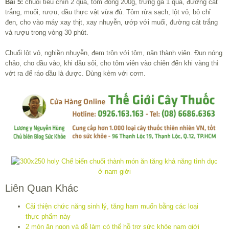
Bài 5:
chuối tiêu chín 2 quả, tôm đồng 200g, trứng gà 1 quả, đường cát
trắng, muối, rượu, dầu thực vật vừa đủ. Tôm rửa sạch, lột vỏ, bỏ chỉ
đen, cho vào máy xay thịt, xay nhuyễn, ướp với muối, đường cát trắng
và rượu trong vòng 30 phút.
Chuối lột vỏ, nghiền nhuyễn, đem trộn với tôm, nặn thành viên. Đun nóng
chảo, cho dầu vào, khi dầu sôi, cho tôm viên vào chiên đến khi vàng thì
vớt ra để ráo dầu là được. Dùng kèm với cơm.
Liên Quan Khác
Cải thiện chức năng sinh lý, tăng ham muốn bằng các loại
thực phẩm này
2 món ăn ngon và dễ làm có thể hỗ trợ sức khỏe nam giới