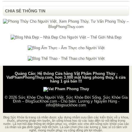
CHIA SẺ THÔNG TIN
Quảng Cáo: Hệ thống Cửa hàng Vật Phẩm Phong Thủy -
VatPhamPhongThuy.com, hơn 3.000 mặt hàng phong thủy, 6 cửa
hàng 1 giá bán !!!
© 2026
Sức Khỏe Cho Người Việt, Sức Khỏe Đời Sống, Sức Khỏe Gia
Đình – BlogSucKhoe.com
- Chủ biên:
Lương y Nguyễn Hùng
-
info@blogsuckhoe.com
Blog Sức Khỏe là trang cá nhân được xây dựng nhằm sưu tầm các kiến thức về y khoa,
thuốc, phương pháp rèn luyện, ăn uống khoa học từ các báo điện tử nổi tiếng trong
nước. Là nơi hỏi đáp thông tin nhằm phục vụ, chăm sóc cho đời sống sức khỏe của các
cá nhân và gia đình ngày một tốt hơn. Là sân chơi cho các lương y, bác sĩ có tâm với
nghề, mong muốn phục vụ cộng đồng phi lợi nhuận.