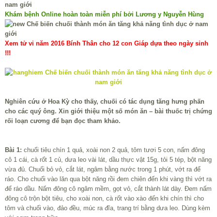
Khám bệnh Online hoàn toàn miễn phí bởi Lương y Nguyễn Hùng
Xem tử vi năm 2016 Bính Thân cho 12 con Giáp dựa theo ngày sinh
!!!
Nghiên cứu ở Hoa Kỳ cho thấy, chuối có tác dụng tăng hưng phấn
cho các quý ông. Xin giới thiệu một số món ăn – bài thuốc trị chứng
rối loạn cương để bạn đọc tham khảo.
Bài 1:
chuối tiêu chín 1 quả, xoài non 2 quả, tôm tươi 5 con, nấm đông
cô 1 cái, cà rốt 1 củ, dưa leo vài lát, dầu thực vật 15g, tỏi 5 tép, bột năng
vừa đủ. Chuối bỏ vỏ, cắt lát, ngâm bằng nước trong 1 phút, vớt ra để
ráo. Cho chuối vào lăn qua bột năng rồi đem chiên đến khi vàng thì vớt ra
để ráo dầu. Nấm đông cô ngâm mềm, gọt vỏ, cắt thành lát dày. Đem nấm
đông cô trộn bột tiêu, cho xoài non, cà rốt vào xào đến khi chín thì cho
tôm và chuối vào, đảo đều, múc ra đĩa, trang trí bằng dưa leo. Dùng kèm