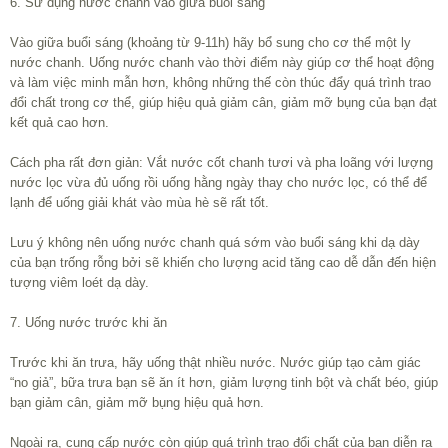
6. Sử dụng nước chanh vào giữa buổi sáng
Vào giữa buổi sáng (khoảng từ 9-11h) hãy bổ sung cho cơ thể một ly
nước chanh. Uống nước chanh vào thời điểm này giúp cơ thể hoạt động
và làm việc minh mẫn hơn, không những thế còn thúc đẩy quá trình trao
đổi chất trong cơ thể, giúp hiệu quả giảm cân, giảm mỡ bụng của bạn đạt
kết quả cao hơn.
Cách pha rất đơn giản: Vắt nước cốt chanh tươi và pha loãng với lượng
nước lọc vừa đủ uống rồi uống hằng ngày thay cho nước lọc, có thể để
lạnh để uống giải khát vào mùa hè sẽ rất tốt.
Lưu ý không nên uống nước chanh quá sớm vào buổi sáng khi dạ dày
của bạn trống rỗng bởi sẽ khiến cho lượng acid tăng cao dễ dẫn đến hiện
tượng viêm loét dạ dày.
7. Uống nước trước khi ăn
Trước khi ăn trưa, hãy uống thật nhiều nước. Nước giúp tạo cảm giác
“no giả”, bữa trưa bạn sẽ ăn ít hơn, giảm lượng tinh bột và chất béo, giúp
bạn giảm cân, giảm mỡ bụng hiệu quả hơn.
Ngoài ra, cung cấp nước còn giúp quá trình trao đổi chất của bạn diễn ra