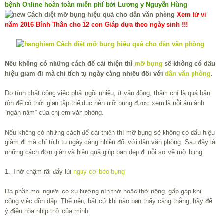
bệnh Online hoàn toàn miễn phí bởi Lương y Nguyễn Hùng
Xem tử vi
năm 2016 Bính Thân cho 12 con Giáp dựa theo ngày sinh !!!
Nếu không có những cách để cải thiện thì
mỡ bụng
sẽ không có dấu
hiệu giảm đi mà chỉ tích tụ ngày càng nhiều đối với
dân văn phòng
.
Do tính chất công việc phải ngồi nhiều, ít vận động, thậm chí là quá bận
rộn để có thời gian tập thể dục nên mỡ bụng được xem là nỗi ám ảnh
“ngàn năm” của chị em văn phòng.
Nếu không có những cách để cải thiện thì mỡ bụng sẽ không có dấu hiệu
giảm đi mà chỉ tích tụ ngày càng nhiều đối với dân văn phòng. Sau đây là
những cách đơn giản và hiệu quả giúp bạn dẹp đi nỗi sợ về mỡ bụng:
1. Thở chậm rãi đẩy lùi
nguy cơ béo bụng
Đa phần mọi người có xu hướng nín thở hoặc thở nông, gấp gáp khi
công việc dồn dập. Thế nên, bất cứ khi nào bạn thấy căng thẳng, hãy để
ý điều hòa nhịp thở của mình.