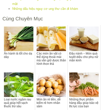
mật
Những dấu hiệu nguy cơ ung thư cần đi khám
Cùng Chuyên Mục
Ăn hành lá tốt cho dạ
Các món ăn vặt có
Đậu nành – Món quà
dày
thể dùng thoải mái
tuyệt diệu cho phụ nữ
mà vẫn giữ được thân
mãn kinh
hình thon thả
Loại nước ngâm rau
Món ăn rẻ tiền, dễ
Những thực phẩm
quả giúp hết sạch
kiếm rẻ hơn nhân
hàng đầu giúp bảo vệ
thuốc trừ sâu
sâm
thị lực của bạn