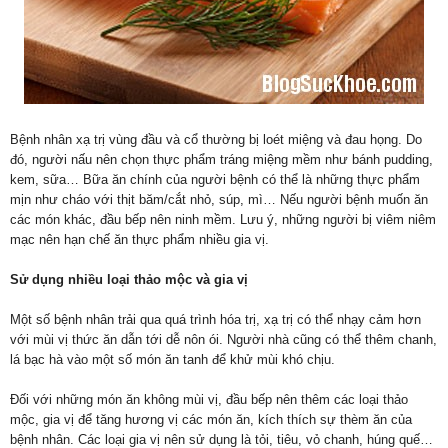
Bệnh nhân xạ trị vùng đầu và cổ thường bị loét miệng và đau họng. Do
đó, người nấu nên chọn thực phẩm tráng miệng mềm như bánh pudding,
kem, sữa… Bữa ăn chính của người bệnh có thể là những thực phẩm
mịn như cháo với thịt băm/cắt nhỏ, súp, mì… Nếu người bệnh muốn ăn
các món khác, đầu bếp nên ninh mềm. Lưu ý, những người bị viêm niêm
mạc nên hạn chế ăn thực phẩm nhiều gia vị.
Sử dụng nhiều loại thảo mộc và gia vị
Một số bệnh nhân trải qua quá trình hóa trị, xạ trị có thể nhạy cảm hơn
với mùi vị thức ăn dẫn tới dễ nôn ói. Người nhà cũng có thể thêm chanh,
lá bạc hà vào một số món ăn tanh để khử mùi khó chịu.
Đối với những món ăn không mùi vị, đầu bếp nên thêm các loại thảo
mộc, gia vị để tăng hương vị các món ăn, kích thích sự thèm ăn của
bệnh nhân. Các loại gia vị nên sử dụng là tỏi, tiêu, vỏ chanh, húng quế…