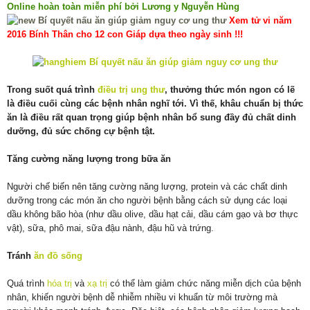
Online hoàn toàn miễn phí bởi Lương y Nguyễn Hùng
Xem tử vi năm
2016 Bính Thân cho 12 con Giáp dựa theo ngày sinh !!!
Trong suốt quá trình
điều trị ung thư
, thưởng thức món ngon có lẽ
là điều cuối cùng các bệnh nhân nghĩ tới. Vì thế, khâu chuẩn bị thức
ăn là điều rất quan trọng giúp bệnh nhân bổ sung đầy đủ chất dinh
dưỡng, đủ sức chống cự bệnh tật.
Tăng cường năng lượng trong bữa ăn
Người chế biến nên tăng cường năng lượng, protein và các chất dinh
dưỡng trong các món ăn cho người bệnh bằng cách sử dụng các loại
dầu không bão hòa (như dầu olive, dầu hạt cải, dầu cám gạo và bơ thực
vật), sữa, phô mai, sữa đậu nành, đậu hũ và trứng.
Tránh
ăn đồ sống
Quá trình
hóa trị
và
xạ trị
có thể làm giảm chức năng miễn dịch của bệnh
nhân, khiến người bệnh dễ nhiễm nhiều vi khuẩn từ môi trường mà