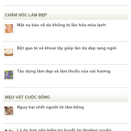
CHĂM SÓC LÀM ĐẸP
Mặt nạ bảo vệ da không bị lão hóa mùa lạnh
Bột gạo tẻ và khoai tây giúp làn da đẹp rạng ngời
Tác dụng làm đẹp và làm thuốc của oải hương
MẸO VẶT CUỘC SỐNG
Nguy hại chết người từ tăm bông
Lý do bạn nên kiểm tra huyết áp thường xuyên