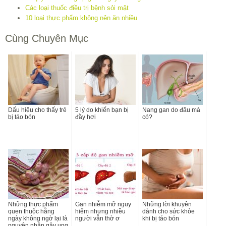
Các loại thuốc điều trị bệnh sỏi mật
10 loại thực phẩm không nên ăn nhiều
Cùng Chuyên Mục
Dấu hiệu cho thấy trẻ
5 lý do khiến bạn bị
Nang gan do đâu mà
bị táo bón
đầy hơi
có?
Những thực phẩm
Gan nhiễm mỡ nguy
Những lời khuyên
quen thuộc hằng
hiểm nhưng nhiều
dành cho sức khỏe
ngày không ngờ lại là
người vẫn thờ ơ
khi bị táo bón
nguyên nhân gây ung