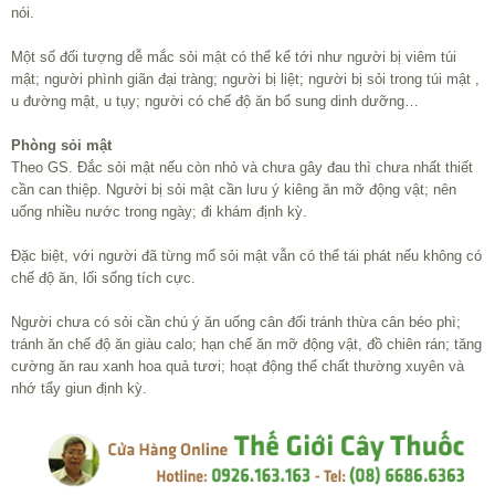
nói.
Một số đối tượng dễ mắc sỏi mật có thể kể tới như người bị viêm túi
mật; người phình giãn đại tràng; người bị liệt; người bị sỏi trong túi mật ,
u đường mật, u tụy; người có chế độ ăn bổ sung dinh dưỡng…
Phòng sỏi mật
Theo GS. Đắc sỏi mật nếu còn nhỏ và chưa gây đau thì chưa nhất thiết
cần can thiệp. Người bị sỏi mật cần lưu ý kiêng ăn mỡ động vật; nên
uống nhiều nước trong ngày; đi khám định kỳ.
Đặc biệt, với người đã từng mổ sỏi mật vẫn có thể tái phát nếu không có
chế độ ăn, lối sống tích cực.
Người chưa có sỏi cần chú ý ăn uống cân đối tránh thừa cân béo phì;
tránh ăn chế độ ăn giàu calo; hạn chế ăn mỡ động vật, đồ chiên rán; tăng
cường ăn rau xanh hoa quả tươi; hoạt động thể chất thường xuyên và
nhớ tẩy giun định kỳ.