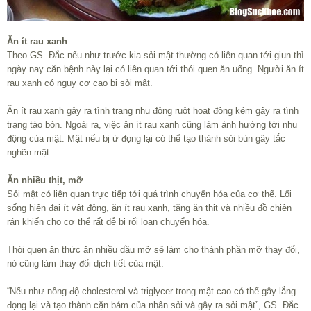
Ăn ít rau xanh
Theo GS. Đắc nếu như trước kia sỏi mật thường có liên quan tới giun thì
ngày nay căn bệnh này lại có liên quan tới thói quen ăn uống. Người ăn ít
rau xanh có nguy cơ cao bị sỏi mật.
Ăn ít rau xanh gây ra tình trạng nhu động ruột hoạt động kém gây ra tình
trạng táo bón. Ngoài ra, việc ăn ít rau xanh cũng làm ảnh hưởng tới nhu
động của mật. Mật nếu bị ứ đọng lại có thể tạo thành sỏi bùn gây tắc
nghẽn mật.
Ăn nhiều thịt, mỡ
Sỏi mật có liên quan trực tiếp tới quá trình chuyển hóa của cơ thể. Lối
sống hiện đại ít vật động, ăn ít rau xanh, tăng ăn thịt và nhiều đồ chiên
rán khiến cho cơ thể rất dễ bị rối loạn chuyển hóa.
Thói quen ăn thức ăn nhiều dầu mỡ sẽ làm cho thành phần mỡ thay đổi,
nó cũng làm thay đổi dịch tiết của mật.
“Nếu như nồng độ cholesterol và triglycer trong mật cao có thể gây lắng
đọng lại và tạo thành cặn bám của nhân sỏi và gây ra sỏi mật”, GS. Đắc