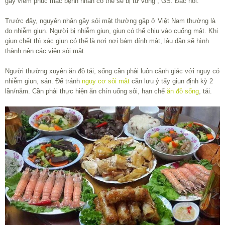
gây viêm phúc mạc bệnh nhân có thể sẽ bị tử vong”, GS. Đắc nói.
Trước đây, nguyên nhân gây sỏi mật thường gặp ở Việt Nam thường là
do nhiễm giun. Người bị nhiễm giun, giun có thể chịu vào cuống mật. Khi
giun chết thì xác giun có thể là nơi nơi bám dính mật, lâu dần sẽ hình
thành nên các viên sỏi mật.
Người thường xuyên ăn đồ tái, sống cần phải luôn cảnh giác với nguy có
nhiễm giun, sán. Để tránh
nguy cơ sỏi mật
cần lưu ý tẩy giun định kỳ 2
lần/năm. Cần phải thực hiện ăn chín uống sôi, hạn chế
ăn đồ sống
, tái.