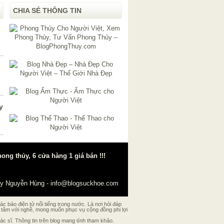
CHIA SẺ THÔNG TIN
n
y
g thủy, 6 cửa hàng 1 giá bán !!!
y Nguyễn Hùng
-
info@blogsuckhoe.com
 báo điện tử nổi tiếng trong nước. Là nơi hỏi đáp
ó tâm với nghề, mong muốn phục vụ cộng đồng phi lợi
 sĩ. Thông tin trên blog mang tính tham khảo.