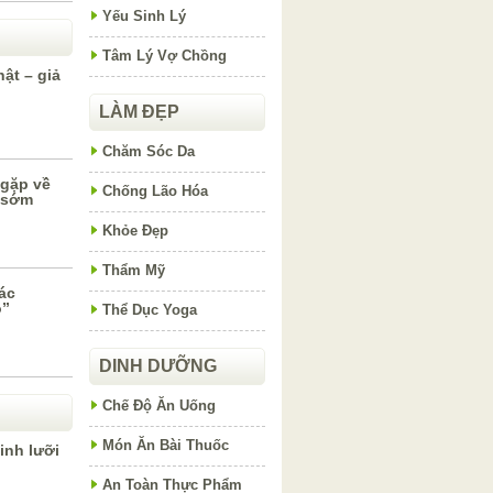
Yếu Sinh Lý
Tâm Lý Vợ Chồng
ật – giả
LÀM ĐẸP
Chăm Sóc Da
gặp về
Chống Lão Hóa
h sớm
Khỏe Đẹp
Thẩm Mỹ
ác
ỏ”
Thể Dục Yoga
DINH DƯỠNG
Chế Độ Ăn Uống
Món Ăn Bài Thuốc
inh lưỡi
An Toàn Thực Phẩm