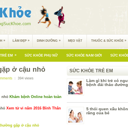
»
»
»
»
NH
LÀM ĐẸP
DINH DƯỠNG
MẸO VẶT
THUỐC & SỨC KHỎE
»
TRẺ EM
SỨC KHỎE PHỤ NỮ
SỨC KHỎE NAM GIỚI
SỨC KHỎE
gặp ở cậu nhỏ
SỨC KHỎE TRẺ EM
omments
394
views
Làm gì khi trẻ có ng
bệnh đái tháo đườn
Khám bệnh Online hoàn toàn
Xem tử vi năm 2016 Bính Thân
5 thói quen xấu khôn
răng của bé