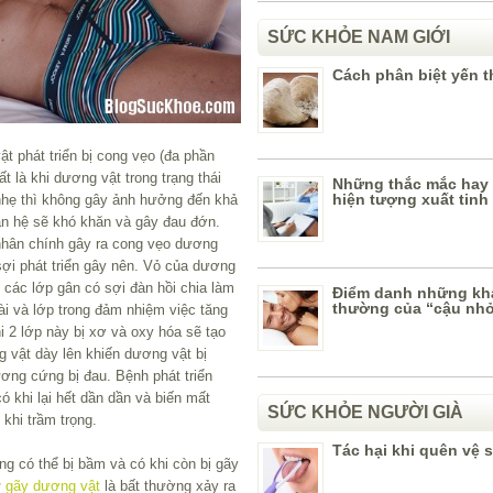
SỨC KHỎE NAM GIỚI
Cách phân biệt yến th
t phát triển bị cong vẹo (đa phần
ất là khi dương vật trong trạng thái
Những thắc mắc hay 
hiện tượng xuất tin
nhẹ thì không gây ảnh hưởng đến khả
an hệ sẽ khó khăn và gây đau đớn.
nhân chính gây ra cong vẹo dương
sợi phát triển gây nên. Vỏ của dương
 các lớp gân có sợi đàn hồi chia làm
Điểm danh những kh
thường của “cậu nh
ài và lớp trong đảm nhiệm việc tăng
i 2 lớp này bị xơ và oxy hóa sẽ tạo
vật dày lên khiến dương vật bị
ương cứng bị đau. Bệnh phát triển
 khi lại hết dần dần và biến mất
SỨC KHỎE NGƯỜI GIÀ
khi trầm trọng.
Tác hại khi quên vệ s
g có thể bị bầm và có khi còn bị gãy
ự
gãy dương vật
là bất thường xảy ra