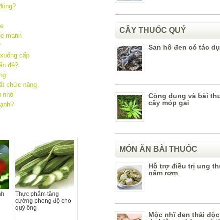
 đúng?
he
CÂY THUỐC QUÝ
hỏe mạnh
?
San hô đen có tác d
 xuống cấp
vấn đề?
ng
ất chức năng
u nhỏ”
Công dụng và bài th
cây móp gai
mạnh?
MÓN ĂN BÀI THUỐC
Hỗ trợ điều trị ung t
nấm rơm
nh
Thực phẩm tăng
cường phong độ cho
quý ông
Mộc nhĩ đen thải độc