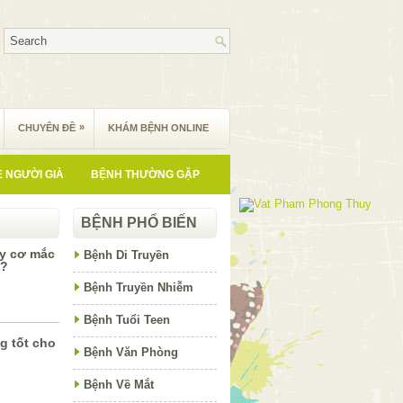
»
CHUYÊN ĐỀ
KHÁM BỆNH ONLINE
 NGƯỜI GIÀ
BỆNH THƯỜNG GẶP
BỆNH PHỔ BIẾN
uy cơ mắc
Bệnh Di Truyền
g?
Bệnh Truyền Nhiễm
Bệnh Tuổi Teen
g tốt cho
Bệnh Văn Phòng
Bệnh Về Mắt