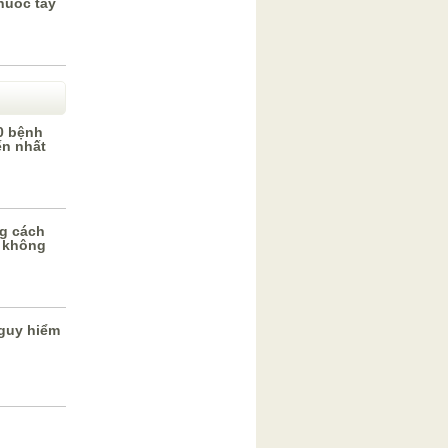
huốc tây
0 bệnh
ến nhất
g cách
 không
guy hiểm