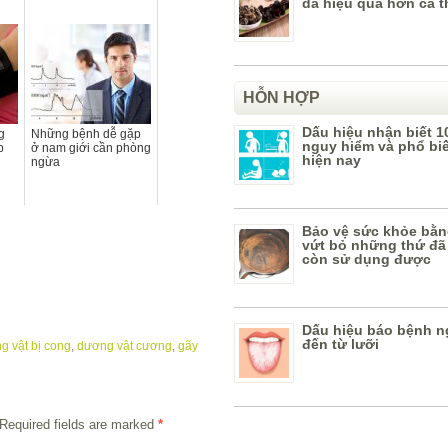
da hiệu quả hơn cả t
HỖN HỢP
Dấu hiệu nhận biết 1
g
Những bệnh dễ gặp
nguy hiểm và phổ bi
p
ở nam giới cần phòng
hiện nay
ngừa
Bảo vệ sức khỏe bằn
vứt bỏ những thứ đã
còn sử dụng được
Dấu hiệu báo bệnh n
đến từ lưỡi
g vật bị cong
,
dương vật cương
,
gãy
Required fields are marked
*