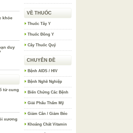
VỀ THUỐC
c khỏe
Thuốc Tây Y
Thuốc Đông Y
Cây Thuốc Quý
bạn duy
y
CHUYÊN ĐỀ
Bệnh AIDS / HIV
Bệnh Nghề Nghiệp
ổ tử cung
Biến Chứng Các Bệnh
Giải Phẩu Thẩm Mỹ
Giảm Cân / Giảm Béo
òi xương
Khoáng Chất Vitamin