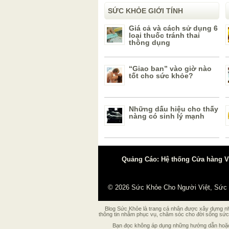
SỨC KHỎE GIỚI TÍNH
Giá cả và cách sử dụng 6
loại thuốc tránh thai
thông dụng
“Giao ban” vào giờ nào
tốt cho sức khỏe?
Những dấu hiệu cho thấy
nàng có sinh lý mạnh
Quảng Cáo: Hệ thống Cửa hàng Vậ
© 2026
Sức Khỏe Cho Người Việt, Sức
Blog Sức Khỏe là trang cá nhân được xây dựng nhằ
thông tin nhằm phục vụ, chăm sóc cho đời sống sức 
Bạn đọc không áp dụng những hướng dẫn hoặc p