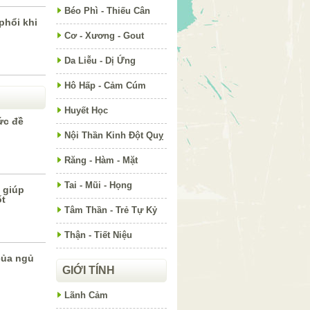
Béo Phì - Thiếu Cân
phổi khi
Cơ - Xương - Gout
Da Liễu - Dị Ứng
Hô Hấp - Cảm Cúm
Huyết Học
ức đề
Nội Thần Kinh Đột Quỵ
Răng - Hàm - Mặt
Tai - Mũi - Họng
 giúp
ốt
Tâm Thần - Trẻ Tự Kỷ
Thận - Tiết Niệu
của ngủ
GIỚI TÍNH
Lãnh Cảm