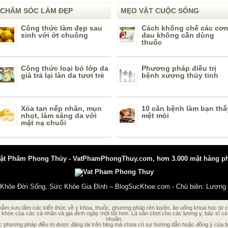
CHĂM SÓC LÀM ĐẸP
MẸO VẶT CUỘC SỐNG
Công thức làm đẹp sau
Cách khống chế các cơ
sinh với ớt chuông
đau không cần dùng
thuốc
Công thức loại bỏ lớp da
Phương pháp điều trị
già trả lại làn da tươi trẻ
bệnh xương thủy tinh
Xóa tan nếp nhăn, mụn
10 căn bệnh làm bạn thấ
nhọt, làm sáng da với
mệt mỏi
mặt nạ chuối
t Phẩm Phong Thủy - VatPhamPhongThuy.com, hơn 3.000 mặt hàng phon
 Khỏe Đời Sống, Sức Khỏe Gia Đình – BlogSucKhoe.com
- Chủ biên:
Lương 
m sưu tầm các kiến thức về y khoa, thuốc, phương pháp rèn luyện, ăn uống khoa học từ các
khỏe của các cá nhân và gia đình ngày một tốt hơn. Là sân chơi cho các lương y, bác sĩ c
nhuận.
hương pháp điều trị được đăng tải trên blog mà chưa có sự hướng dẫn hoặc đồng ý của bác