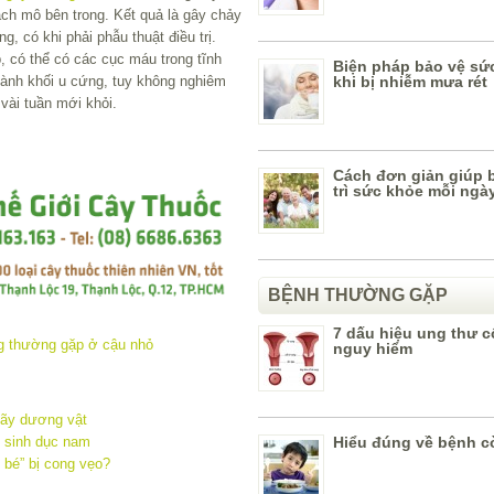
ch mô bên trong. Kết quả là gây chảy
, có khi phải phẫu thuật điều trị.
 có thể có các cục máu trong tĩnh
Biện pháp bảo vệ sứ
ành khối u cứng, tuy không nghiêm
khi bị nhiễm mưa rét
vài tuần mới khỏi.
Cách đơn giản giúp 
trì sức khỏe mỗi ngà
BỆNH THƯỜNG GẶP
7 dấu hiệu ung thư c
nguy hiểm
gãy dương vật
Hiểu đúng về bệnh c
 sinh dục nam
 bé” bị cong vẹo?