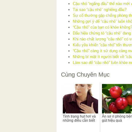
Cậu nhỏ “ngẩng đầu” thế nào mới
Tại sao “cậu nhỏ” nghiêng đầu?
Sự cố thường gặp chống phòng t
Những gợi ý để “cậu nhỏ” luôn k
“Cậu nhỏ” của bạn có khỏe không
Dấu hiệu chứng tỏ “cậu nhỏ” đang
Khi nào chất lượng “cậu nhỏ” có 
Kiểu yêu khiến ”cậu nhỏ” tổn thươ
“Cậu nhỏ” càng ít sử dụng càng m
Những bí mật ít người biết về “cậ
Làm sao để “cậu nhỏ” luôn khỏe 
Cùng Chuyên Mục
Tình trạng hụt hơi và
Ăn sơ ri phòng bệ
những điều cần biết
gút hiệu quả