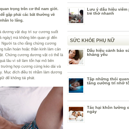
quan trọng trên cơ thể nam giới.
Lưu ý dấu hiệu viêm 
trẻ thở nhanh
dễ gặp phải các bất thường về
nhân lo lắng.
mà dương vật duy trì sự cương suốt
cả ngày) mà không liên quan gì đến
SỨC KHỎE PHỤ NỮ
. Người ta cho rằng chứng cương
ăng tuần hoàn hoặc thần kinh làm cản
Dấu hiệu cảnh báo s
kháng yếu
ật. Chứng cương dương vật có thể là
quá lâu vì sẽ làm tổn hại mô bên
g trường hợp cương cứng kéo dài và
y. Mục đích điều trị nhằm làm dương
iữ để không tái phát.
Tập những thói quen
tăng cường trí nhớ t
Tác hại khôn lường 
ngáy