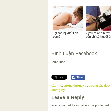
Tại sao bị xuất tinh
7 yếu tố ảnh hưởn
sớm?
đến chỉ số huyết á
Bình Luận Facebook
bình luận
cậu nhỏ
,
cương dương vật
,
dương vật
,
dươn
dương vật
Leave a Reply
Your email address will not be published.