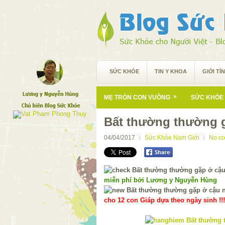
SỨC KHỎE
TIN Y KHOA
GIỚI TÍ
»
MẸ TRÒN CON VUÔNG
SỨC KHỎE 
Bất thường thường 
04/04/2017
Sức Khỏe Nam Giới
No c
miễn phí bởi Lương y Nguyễn Hùng
cho 12 con Giáp dựa theo ngày sinh !!!