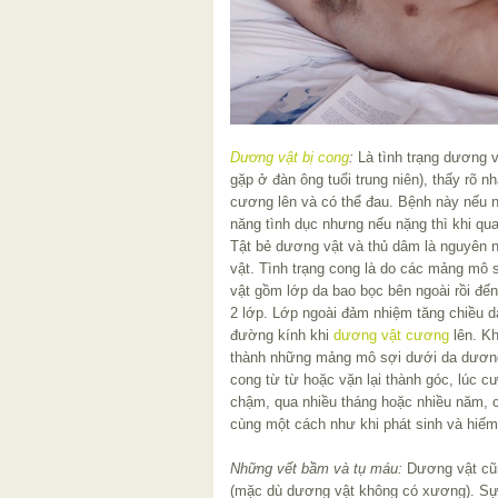
Dương vật bị cong
:
Là tình trạng dương vậ
gặp ở đàn ông tuổi trung niên), thấy rõ nh
cương lên và có thể đau. Bệnh này nếu 
năng tình dục nhưng nếu nặng thì khi qu
Tật bẻ dương vật và thủ dâm là nguyên 
vật. Tình trạng cong là do các mảng mô 
vật gồm lớp da bao bọc bên ngoài rồi đến
2 lớp. Lớp ngoài đảm nhiệm tăng chiều d
đường kính khi
dương vật cương
lên. Kh
thành những mảng mô sợi dưới da dương 
cong từ từ hoặc vặn lại thành góc, lúc c
chậm, qua nhiều tháng hoặc nhiều năm, có
cùng một cách như khi phát sinh và hiếm 
Những vết bầm và tụ máu:
Dương vật cũn
(mặc dù dương vật không có xương). S