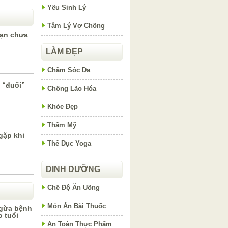
Yếu Sinh Lý
Tâm Lý Vợ Chồng
bạn chưa
LÀM ĐẸP
Chăm Sóc Da
 “đuổi”
Chống Lão Hóa
Khỏe Đẹp
Thẩm Mỹ
gặp khi
Thể Dục Yoga
DINH DƯỠNG
Chế Độ Ăn Uống
Món Ăn Bài Thuốc
ngừa bệnh
 tuổi
An Toàn Thực Phẩm