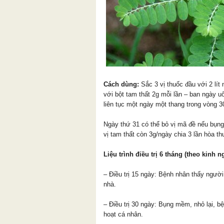
Cách dùng:
Sắc 3 vị thuốc đầu với 2 lít 
với bột tam thất 2g mỗi lần – ban ngày u
liên tục một ngày một thang trong vòng 3
Ngày thứ 31 có thể bỏ vị mã đề nếu bụng
vị tam thất còn 3g/ngày chia 3 lần hòa t
Liệu trình điều trị 6 tháng (theo kinh n
– Điều trị 15 ngày: Bệnh nhân thấy người
nhà.
– Điều trị 30 ngày: Bụng mềm, nhỏ lại, b
hoạt cá nhân.