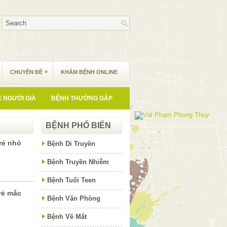
»
CHUYÊN ĐỀ
KHÁM BỆNH ONLINE
 NGƯỜI GIÀ
BỆNH THƯỜNG GẶP
BỆNH PHỔ BIẾN
rẻ nhỏ
Bệnh Di Truyền
Bệnh Truyền Nhiễm
Bệnh Tuổi Teen
rẻ mắc
Bệnh Văn Phòng
Bệnh Về Mắt