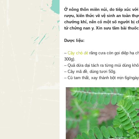
Ở nông thôn miền núi, do tiếp xúc với
rượu, kiến thức về vệ sinh an toàn t
chướng khí, nên có một số người bị 
tứ chứng nan y. Xin sưu tầm bài thuốc
Dược liệu:
–
Cây chó đẻ
răng cưa còn gọi diệp hạ c
300g).
– Quả dứa dại tách ra từng múi dùng khô
– Cây mã đề, dùng tươi 50g.
– Củ tam thất, xay thành bột mịn 6g/ngày