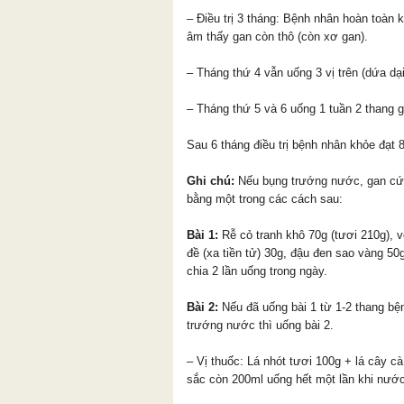
– Điều trị 3 tháng: Bệnh nhân hoàn toàn
âm thấy gan còn thô (còn xơ gan).
– Tháng thứ 4 vẫn uống 3 vị trên (dứa dại
– Tháng thứ 5 và 6 uống 1 tuần 2 thang g
Sau 6 tháng điều trị bệnh nhân khỏe đạt
Ghi chú:
Nếu bụng trướng nước, gan cứng
bằng một trong các cách sau:
Bài 1:
Rễ cỏ tranh khô 70g (tươi 210g), v
đề (xa tiền tử) 30g, đậu đen sao vàng 5
chia 2 lần uống trong ngày.
Bài 2:
Nếu đã uống bài 1 từ 1-2 thang bệ
trướng nước thì uống bài 2.
– Vị thuốc: Lá nhót tươi 100g + lá cây 
sắc còn 200ml uống hết một lần khi nướ