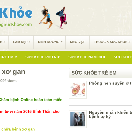
»
»
»
»
NH
LÀM ĐẸP
DINH DƯỠNG
MẸO VẶT
THUỐC & SỨC KHỎE
»
TRẺ EM
SỨC KHỎE PHỤ NỮ
SỨC KHỎE NAM GIỚI
SỨC KHỎE
 xơ gan
SỨC KHỎE TRẺ EM
1096
views
Phòng hen suyễn ở t
Khám bệnh Online hoàn toàn miễn
m tử vi năm 2016 Bính Thân cho
Nguyên nhân khiến t
bệnh tự kỷ