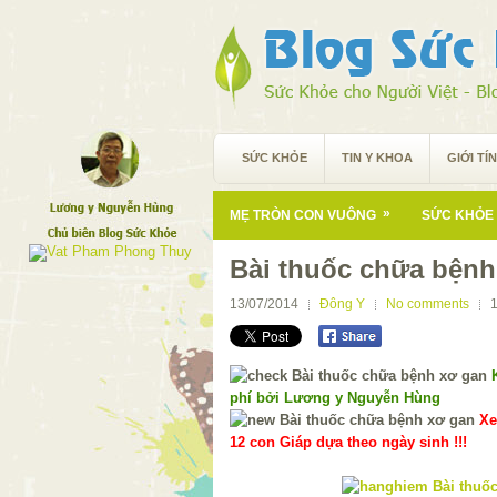
SỨC KHỎE
TIN Y KHOA
GIỚI TÍ
»
MẸ TRÒN CON VUÔNG
SỨC KHỎE 
Bài thuốc chữa bệnh
13/07/2014
Đông Y
No comments
phí bởi Lương y Nguyễn Hùng
Xe
12 con Giáp dựa theo ngày sinh !!!