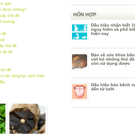
 xơ gan
àn được không?
HỖN HỢP
 cây chó đẻ
ổ trướng
Dấu hiệu nhận biết 1
nguy hiểm và phổ bi
hiện nay
ó đẻ
quả
ây chó đẻ
t đu đủ
Bảo vệ sức khỏe bằn
vứt bỏ những thứ đã
còn sử dụng được
 chó đẻ
có tác dụng lọc sạch thận
đậu
Dấu hiệu báo bệnh n
đến từ lưỡi