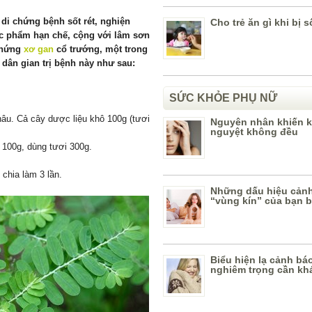
 di chứng bệnh sốt rét, nghiện
Cho trẻ ăn gì khi bị s
hực phẩm hạn chế, cộng với lâm sơn
chứng
xơ gan
cổ trướng, một trong
 dân gian trị bệnh này như sau:
SỨC KHỎE PHỤ NỮ
hâu. Cả cây dược liệu khô 100g (tươi
Nguyên nhân khiến k
nguyệt không đều
 100g, dùng tươi 300g.
 chia làm 3 lần.
Những dấu hiệu cản
“vùng kín” của bạn b
Biểu hiện lạ cảnh bá
nghiêm trọng cần k