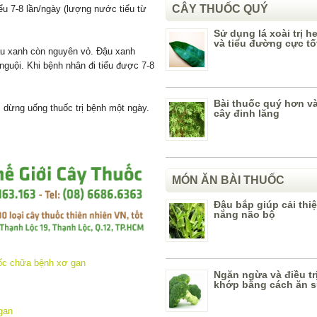
CÂY THUỐC QUÝ
iểu 7-8 lần/ngày (lượng nước tiểu từ
Sử dụng lá xoài trị 
và tiểu đường cực tố
ậu xanh còn nguyên vỏ. Đậu xanh
guội. Khi bệnh nhân đi tiểu được 7-8
Bài thuốc quý hơn v
ì dừng uống thuốc trị bệnh một ngày.
cây đinh lăng
MÓN ĂN BÀI THUỐC
Đậu bắp giúp cải thi
năng não bộ
Ngăn ngừa và điều tr
khớp bằng cách ăn s
gan