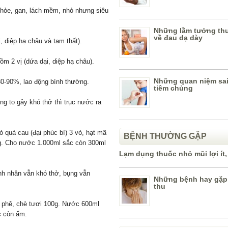
 khỏe, gan, lách mềm, nhỏ nhưng siêu
Những lầm tưởng th
về đau dạ dày
, diệp hạ châu và tam thất).
ồm 2 vị (dứa dại, diệp hạ châu).
Những quan niệm sai
 80-90%, lao động bình thường.
tiêm chủng
 to gây khó thở thì trục nước ra
ỏ quả cau (đại phúc bì) 3 vỏ, hạt mã
BỆNH THƯỜNG GẶP
0g. Cho nước 1.000ml sắc còn 300ml
Lạm dụng thuốc nhỏ mũi lợi ít,
nh nhân vẫn khó thở, bụng vẫn
Những bệnh hay gặp
thu
cà phê, chè tươi 100g. Nước 600ml
c còn ấm.