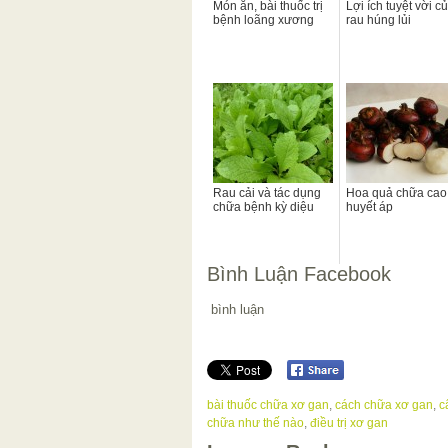
Món ăn, bài thuốc trị
Lợi ích tuyệt vời c
bệnh loãng xương
rau húng lủi
Rau cải và tác dụng
Hoa quả chữa cao
chữa bệnh kỳ diệu
huyết áp
Bình Luận Facebook
bình luận
bài thuốc chữa xơ gan
,
cách chữa xơ gan
,
c
chữa như thế nào
,
điều trị xơ gan