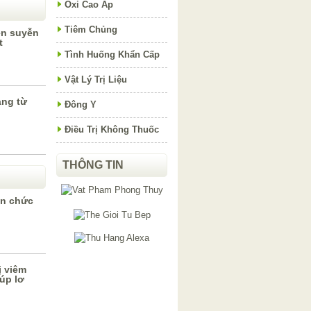
Oxi Cao Áp
Tiêm Chủng
hen suyễn
t
Tình Huống Khẩn Cấp
Vật Lý Trị Liệu
àng từ
Đông Y
Điều Trị Không Thuốc
THÔNG TIN
ện chức
ị viêm
úp lơ