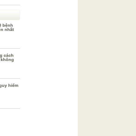
0 bệnh
ến nhất
g cách
 không
guy hiểm