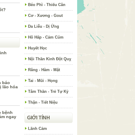
Béo Phì - Thiếu Cân
ốt?
Cơ - Xương - Gout
Da Liễu - Dị Ứng
Hô Hấp - Cảm Cúm
Huyết Học
inh
Nội Thần Kinh Đột Quỵ
Răng - Hàm - Mặt
Tai - Mũi - Họng
h báo
ị lão hóa
Tâm Thần - Trẻ Tự Kỷ
Thận - Tiết Niệu
o bệnh
hám ngay
GIỚI TÍNH
Lãnh Cảm