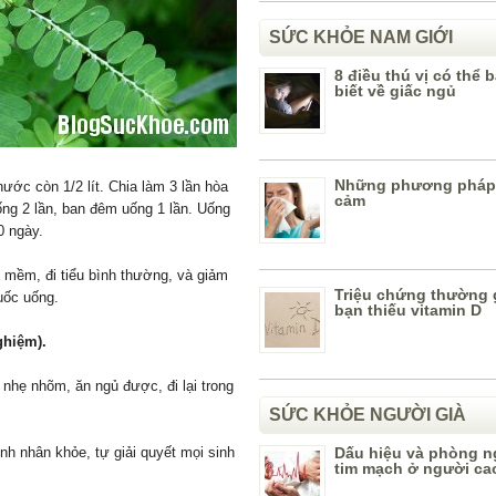
SỨC KHỎE NAM GIỚI
8 điều thú vị có thể 
biết về giấc ngủ
Những phương pháp
nước còn 1/2 lít. Chia làm 3 lần hòa
cảm
ống 2 lần, ban đêm uống 1 lần. Uống
0 ngày.
 mềm, đi tiểu bình thường, và giảm
Triệu chứng thường 
huốc uống.
bạn thiếu vitamin D
ghiệm).
 nhẹ nhõm, ăn ngủ được, đi lại trong
SỨC KHỎE NGƯỜI GIÀ
ệnh nhân khỏe, tự giải quyết mọi sinh
Dấu hiệu và phòng 
tim mạch ở người cao