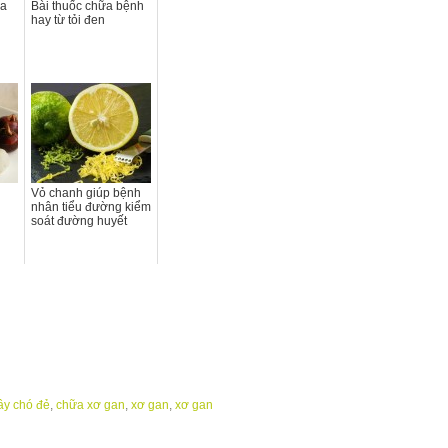
ủa
Bài thuốc chữa bệnh
hay từ tỏi đen
Vỏ chanh giúp bệnh
nhân tiểu đường kiểm
soát đường huyết
ây chó đẻ
,
chữa xơ gan
,
xơ gan
,
xơ gan