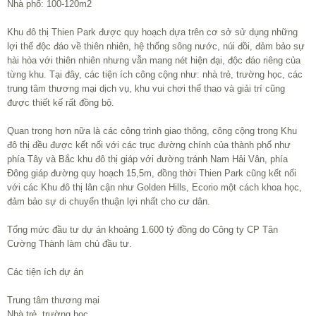
Nhà phố: 100-120m2
Khu đô thị Thien Park được quy hoạch dựa trên cơ sở sử dụng những
lợi thế độc đáo về thiên nhiên, hệ thống sông nước, núi đồi, đảm bảo sự
hài hòa với thiên nhiên nhưng vẫn mang nét hiện đại, độc đáo riêng của
từng khu. Tại đây, các tiện ích công cộng như: nhà trẻ, trường học, các
trung tâm thương mại dịch vụ, khu vui chơi thể thao và giải trí cũng
được thiết kế rất đồng bộ.
Quan trọng hơn nữa là các công trình giao thông, công cộng trong Khu
đô thị đều được kết nối với các trục đường chính của thành phố như
phía Tây và Bắc khu đô thị giáp với đường tránh Nam Hải Vân, phía
Đông giáp đường quy hoạch 15,5m, đồng thời Thien Park cũng kết nối
với các Khu đô thị lân cận như Golden Hills, Ecorio một cách khoa học,
đảm bảo sự di chuyển thuận lợi nhất cho cư dân.
Tổng mức đầu tư dự án khoảng 1.600 tỷ đồng do Công ty CP Tân
Cường Thành làm chủ đầu tư.
Các tiện ích dự án
Trung tâm thương mại
Nhà trẻ, trường học