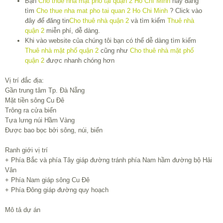
Bạn
Cho thuê nhà mặt phố tại quận 2 Hồ Chí Minh
hay đang
tìm
Cho thue nha mat pho tai quan 2 Ho Chi Minh
? Click vào
đây để đăng tin
Cho thuê nhà quận 2
và tìm kiếm
Thuê nhà
quận 2
miễn phí, dễ dàng.
Khi vào website của chúng tôi bạn có thể dễ dàng tìm kiếm
Thuê nhà mặt phố quận 2
cũng như
Cho thuê nhà mặt phố
quận 2
được nhanh chóng hơn
Vị trí đắc địa:
Gần trung tâm Tp. Đà Nẵng
Mặt tiền sông Cu Đê
Trông ra cửa biển
Tựa lưng núi Hầm Vàng
Được bao bọc bởi sông, núi, biển
Ranh giới vị trí
+ Phía Bắc và phía Tây giáp đường tránh phía Nam hầm đường bộ Hải
Vân
+ Phía Nam giáp sông Cu Đê
+ Phía Đông giáp đường quy hoạch
Mô tả dự án