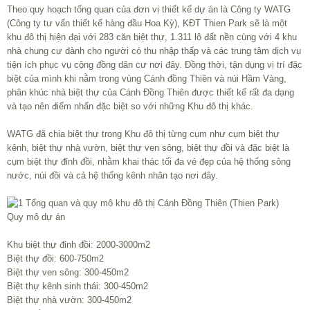
Theo quy hoạch tổng quan của đơn vị thiết kế dự án là Công ty WATG
(Công ty tư vấn thiết kế hàng đầu Hoa Kỳ), KĐT Thien Park sẽ là một
khu đô thị hiện đại với 283 căn biệt thự, 1.311 lô đất nền cùng với 4 khu
nhà chung cư dành cho người có thu nhập thấp và các trung tâm dịch vụ
tiện ích phục vụ cộng đồng dân cư nơi đây. Đồng thời, tận dụng vị trí đặc
biệt của mình khi nằm trong vùng Cánh đồng Thiên và núi Hầm Vàng,
phân khúc nhà biệt thự của Cánh Đồng Thiên được thiết kế rất đa dạng
và tạo nên điểm nhấn đặc biệt so với những Khu đô thị khác.
WATG đã chia biệt thự trong Khu đô thị từng cụm như cụm biệt thự
kênh, biệt thự nhà vườn, biệt thự ven sông, biệt thự đồi và đặc biệt là
cụm biệt thự đỉnh đồi, nhằm khai thác tối đa vẻ đẹp của hệ thống sông
nước, núi đồi và cả hệ thống kênh nhân tạo nơi đây.
Quy mô dự án
Khu biệt thự đỉnh đồi: 2000-3000m2
Biệt thự đồi: 600-750m2
Biệt thự ven sông: 300-450m2
Biệt thự kênh sinh thái: 300-450m2
Biệt thự nhà vườn: 300-450m2