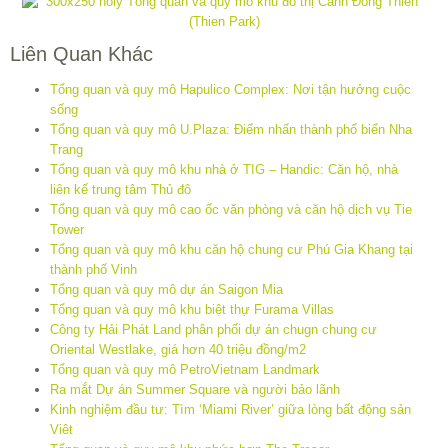
Liên Quan Khác
Tổng quan và quy mô Hapulico Complex: Nơi tận hưởng cuộc
sống
Tổng quan và quy mô U.Plaza: Điểm nhấn thành phố biển Nha
Trang
Tổng quan và quy mô khu nhà ở TIG – Handic: Căn hộ, nhà
liên kế trung tâm Thủ đô
Tổng quan và quy mô cao ốc văn phòng và căn hộ dịch vụ Tie
Tower
Tổng quan và quy mô khu căn hộ chung cư Phú Gia Khang tại
thành phố Vinh
Tổng quan và quy mô dự án Saigon Mia
Tổng quan và quy mô khu biệt thự Furama Villas
Công ty Hải Phát Land phân phối dự án chugn chung cư
Oriental Westlake, giá hơn 40 triệu đồng/m2
Tổng quan và quy mô PetroVietnam Landmark
Ra mắt Dự án Summer Square và người bảo lãnh
Kinh nghiệm đầu tư: Tìm ‘Miami River’ giữa lòng bất động sản
Viêt