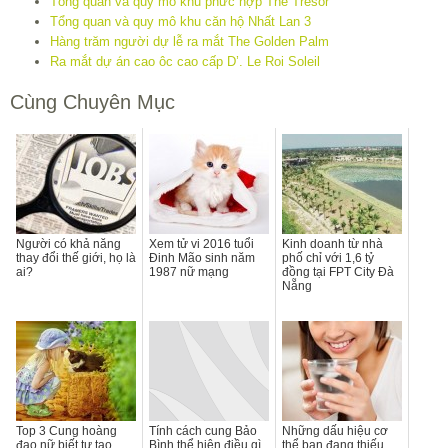
Tổng quan và quy mô khu phức hợp The Tresor
Tổng quan và quy mô khu căn hộ Nhất Lan 3
Hàng trăm người dự lễ ra mắt The Golden Palm
Ra mắt dự án cao ôc cao cấp D’. Le Roi Soleil
Cùng Chuyên Mục
Người có khả năng
Xem tử vi 2016 tuổi
Kinh doanh từ nhà
thay đổi thế giới, họ là
Đinh Mão sinh năm
phố chỉ với 1,6 tỷ
ai?
1987 nữ mạng
đồng tại FPT City Đà
Nẵng
Top 3 Cung hoàng
Tính cách cung Bảo
Những dấu hiệu cơ
đạo nữ biết tự tạo
Bình thể hiện điều gì
thể bạn đang thiếu