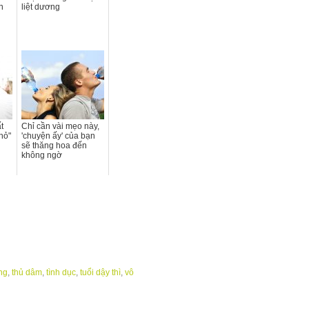
n
liệt dương
t
Chỉ cần vài mẹo này,
hỏ"
'chuyện ấy' của bạn
sẽ thăng hoa đến
không ngờ
ng
,
thủ dâm
,
tình dục
,
tuổi dậy thì
,
vô