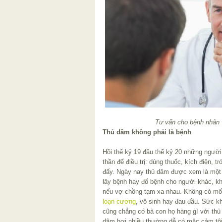
Tư vấn cho bệnh nhân 
Thủ dâm không phải là bệnh
Hồi thế kỷ 19 đầu thế kỷ 20 những người
thần để điều trị: dùng thuốc, kích điện, 
đấy. Ngày nay thủ dâm được xem là một b
lây bệnh hay đổ bệnh cho người khác, kh
nếu vợ chồng tạm xa nhau. Không có mối
loạn cương
, vô sinh hay đau đầu. Sức kh
cũng chẳng có bà con họ hàng gì với thủ
dâm hơi nhiều thường dễ có mặc cảm tội l