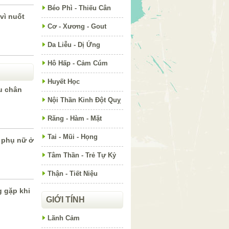
Béo Phì - Thiếu Cân
 vì nuốt
Cơ - Xương - Gout
Da Liễu - Dị Ứng
Hô Hấp - Cảm Cúm
Huyết Học
u chân
Nội Thần Kinh Đột Quỵ
Răng - Hàm - Mặt
Tai - Mũi - Họng
o phụ nữ ở
Tâm Thần - Trẻ Tự Kỷ
Thận - Tiết Niệu
g gặp khi
GIỚI TÍNH
Lãnh Cảm