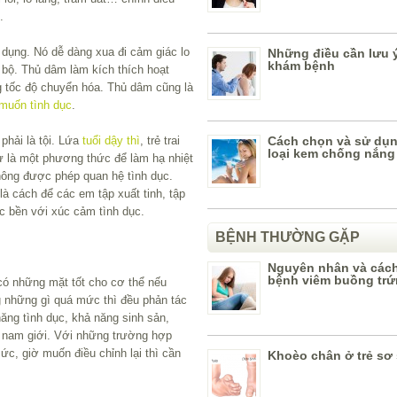
.
 dụng. Nó dễ dàng xua đi cảm giác lo
Những điều cần lưu ý
khám bệnh
 bộ. Thủ dâm làm kích thích hoạt
g tốc độ chuyển hóa. Thủ dâm cũng là
muốn tình dục
.
phải là tội. Lứa
tuổi dậy thì
, trẻ trai
Cách chọn và sử dụn
loại kem chống nắng
ư là một phương thức để làm hạ nhiệt
hông được phép quan hệ tình dục.
à cách để các em tập xuất tinh, tập
c bền với xúc cảm tình dục.
BỆNH THƯỜNG GẶP
Nguyên nhân và các
bệnh viêm buồng tr
có những mặt tốt cho cơ thể nếu
 những gì quá mức thì đều phản tác
ăng tình dục, khả năng sinh sản,
ể nam giới. Với những trường hợp
c, giờ muốn điều chỉnh lại thì cần
Khoèo chân ở trẻ sơ 