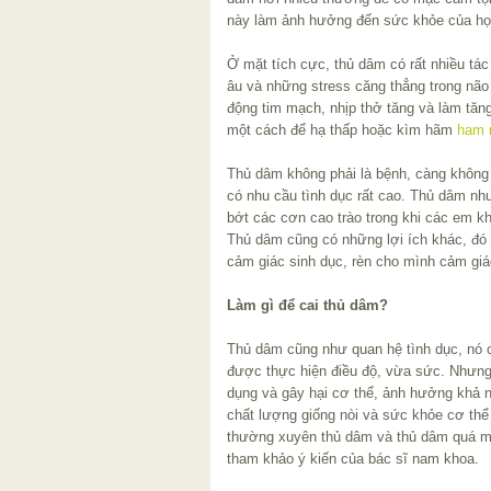
này làm ảnh hưởng đến sức khỏe của họ
Ở mặt tích cực, thủ dâm có rất nhiều tác
âu và những stress căng thẳng trong não
động tim mạch, nhịp thở tăng và làm tăn
một cách để hạ thấp hoặc kìm hãm
ham 
Thủ dâm không phải là bệnh, càng không 
có nhu cầu tình dục rất cao. Thủ dâm nh
bớt các cơn cao trào trong khi các em k
Thủ dâm cũng có những lợi ích khác, đó l
cảm giác sinh dục, rèn cho mình cảm giá
Làm gì để cai thủ dâm?
Thủ dâm cũng như quan hệ tình dục, nó 
được thực hiện điều độ, vừa sức. Nhưng
dụng và gây hại cơ thể, ảnh hưởng khả n
chất lượng giống nòi và sức khỏe cơ th
thường xuyên thủ dâm và thủ dâm quá mứ
tham khảo ý kiến của bác sĩ nam khoa.