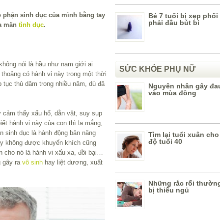
ộ phận sinh dục của mình bằng tay
Bé 7 tuổi bị xẹp phổi
phải đầu bút bi
a mãn
tình dục
.
không nói là hầu như nam giới ai
SỨC KHỎE PHỤ NỮ
 thoảng có hành vi này trong một thời
p tục thủ dâm trong nhiều năm, dù đã
Nguyên nhân gây đa
vào mùa đông
y cảm thấy xấu hổ, dằn vặt, suy sụp
iết hành vi này của con thì la mắng,
n sinh dục là hành động bản năng
Tìm lại tuổi xuân ch
độ tuổi 40
 này không được khuyến khích cũng
cho nó là hành vi xấu xa, đồi bại…
g gây ra
vô sinh
hay liệt dương, xuất
Những rắc rối thườn
bị thiếu ngủ