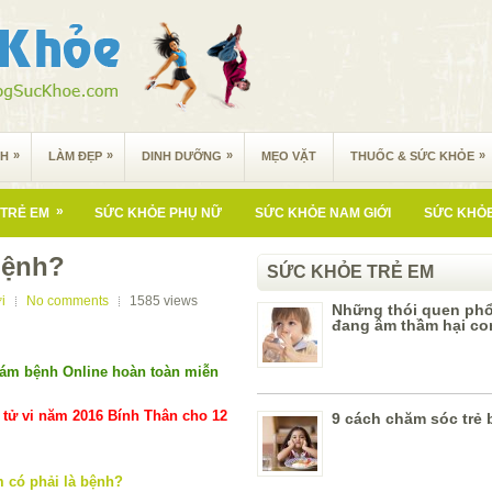
»
»
»
»
NH
LÀM ĐẸP
DINH DƯỠNG
MẸO VẶT
THUỐC & SỨC KHỎE
»
TRẺ EM
SỨC KHỎE PHỤ NỮ
SỨC KHỎE NAM GIỚI
SỨC KHỎE
bệnh?
SỨC KHỎE TRẺ EM
i
No comments
1585
views
Những thói quen phổ
đang âm thầm hại co
ám bệnh Online hoàn toàn miễn
tử vi năm 2016 Bính Thân cho 12
9 cách chăm sóc trẻ 