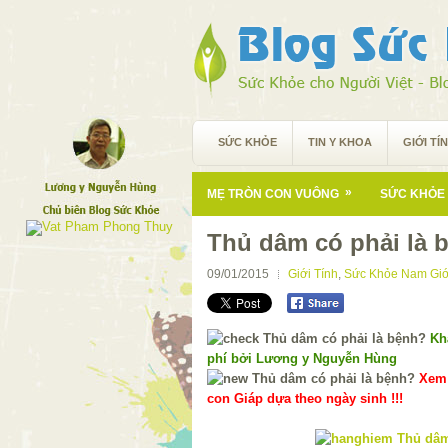
SỨC KHỎE
TIN Y KHOA
GIỚI TÍ
»
MẸ TRÒN CON VUÔNG
SỨC KHỎE 
Thủ dâm có phải là 
09/01/2015
Giới Tính
,
Sức Khỏe Nam Giớ
Kh
phí bởi Lương y Nguyễn Hùng
Xem 
con Giáp dựa theo ngày sinh !!!