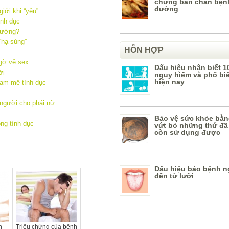
chứng bàn chân bệnh
đường
iới khi “yêu”
ình dục
sướng?
“hạ súng”
HỖN HỢP
gờ về sex
Dấu hiệu nhận biết 1
ới
nguy hiểm và phổ bi
hiện nay
am mê tình dục
 người cho phái nữ
Bảo vệ sức khỏe bằn
ong tình dục
vứt bỏ những thứ đã
còn sử dụng được
Dấu hiệu báo bệnh n
đến từ lưỡi
n
Triệu chứng của bệnh