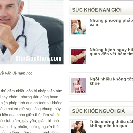
SỨC KHỎE NAM GIỚI
Những phương pháp
cảm
Những bệnh nguy hiể
quan đến vết bầm tí
về vấn đề nam học.
Ngồi nhiều không tố
khỏe
 thủ dâm nhiều còn bị nhập viện tâm
trói tay chân.. nhưng đâu cũng hoàn
iện pháp tình dục an toàn vì không
ông hại và giữ vẹn lòng chung thủy
SỨC KHỎE NGƯỜI GIÀ
 liên quan nào giữa thủ dâm và
rối
ỏe tụt giảm, gầy yếu, giảm trí nhớ
Triệu chứng thiếu sắ
không nên bỏ qua
 dâm. Tuy nhiên, những người thủ
ỗi, lo lắng, trầm uất… chính điều