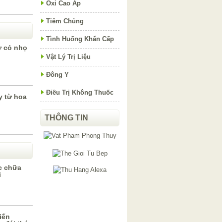
Oxi Cao Áp
Tiêm Chủng
Tình Huống Khẩn Cấp
ừ cỏ nhọ
Vật Lý Trị Liệu
Đông Y
Điều Trị Không Thuốc
y từ hoa
THÔNG TIN
c chữa
i
iến