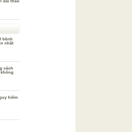
 đái tháo
0 bệnh
ến nhất
g cách
 không
guy hiểm