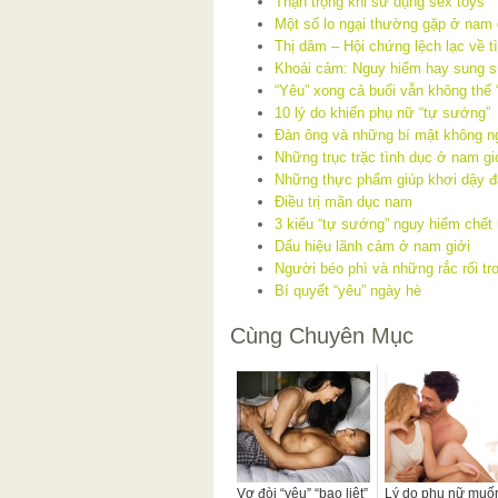
Thận trọng khi sử dụng sex toys
Một số lo ngại thường gặp ở nam g
Thị dâm – Hội chứng lệch lạc về t
Khoái cảm: Nguy hiểm hay sung 
“Yêu” xong cả buổi vẫn không thể 
10 lý do khiến phụ nữ “tự sướng”
Đàn ông và những bí mật không n
Những trục trặc tình dục ở nam gi
Những thực phẩm giúp khơi dậy đ
Điều trị mãn dục nam
3 kiểu “tự sướng” nguy hiểm chết
Dấu hiệu lãnh cảm ở nam giới
Người béo phì và những rắc rối tr
Bí quyết “yêu” ngày hè
Cùng Chuyên Mục
Vợ đòi “yêu” “bạo liệt”
Lý do phụ nữ muố