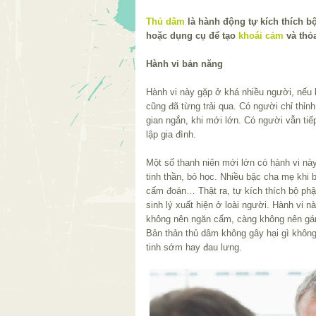
Thủ dâm
là hành động tự kích thích b
hoặc dụng cụ để tạo
khoái cảm
và thỏ
Hành vi bản năng
Hành vi này gặp ở khá nhiều người, nếu 
cũng đã từng trải qua. Có người chỉ thỉnh
gian ngắn, khi mới lớn. Có người vẫn tiế
lập gia đình.
Một số thanh niên mới lớn có hành vi nà
tinh thần, bỏ học. Nhiều bậc cha mẹ khi b
cấm đoán… Thật ra, tự kích thích bộ phậ
sinh lý xuất hiện ở loài người. Hành vi
không nên ngăn cấm, càng không nên gán 
Bản thản thủ dâm không gây hại gì khôn
tinh sớm hay đau lưng.