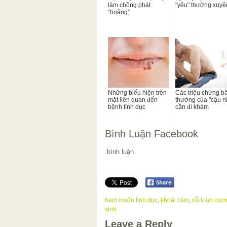
làm chồng phát
"yêu" thường xuyê
“hoảng”
Những biểu hiện trên
Các triệu chứng bấ
mặt liên quan đến
thường của "cậu n
bệnh tình dục
cần đi khám
Bình Luận Facebook
bình luận
ham muốn tình dục
,
khoái cảm
,
rối loạn cươ
sinh
Leave a Reply