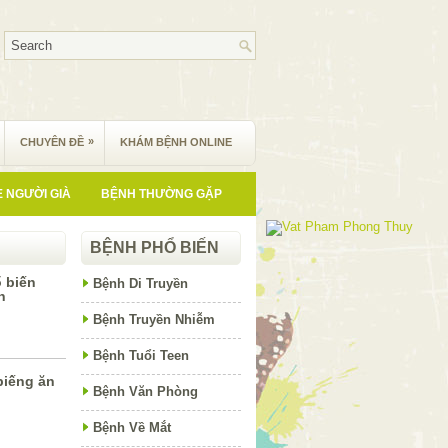
»
CHUYÊN ĐỀ
KHÁM BỆNH ONLINE
 NGƯỜI GIÀ
BỆNH THƯỜNG GẶP
BỆNH PHỔ BIẾN
 biến
Bệnh Di Truyền
n
Bệnh Truyền Nhiễm
Bệnh Tuổi Teen
biếng ăn
Bệnh Văn Phòng
Bệnh Về Mắt