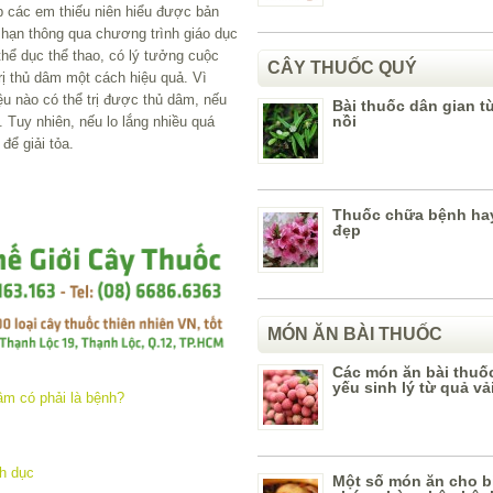
úp các em thiếu niên hiểu được bản
 hạn thông qua chương trình giáo dục
thể dục thể thao, có lý tưởng cuộc
CÂY THUỐC QUÝ
ị thủ dâm một cách hiệu quả. Vì
iệu nào có thể trị được thủ dâm, nếu
Bài thuốc dân gian t
nồi
”. Tuy nhiên, nếu lo lắng nhiều quá
để giải tỏa.
Thuốc chữa bệnh ha
đẹp
MÓN ĂN BÀI THUỐC
Các món ăn bài thuố
yếu sinh lý từ quả vả
nh dục
Một số món ăn cho b