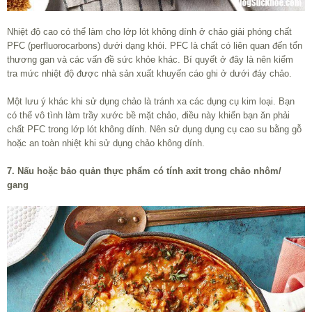
Nhiệt độ cao có thể làm cho lớp lót không dính ở chảo giải phóng chất
PFC (perfluorocarbons) dưới dạng khói. PFC là chất có liên quan đến tổn
thương gan và các vấn đề sức khỏe khác. Bí quyết ở đây là nên kiểm
tra mức nhiệt độ được nhà sản xuất khuyến cáo ghi ở dưới đáy chảo.
Một lưu ý khác khi sử dụng chảo là tránh xa các dụng cụ kim loại. Bạn
có thể vô tình làm trầy xước bề mặt chảo, điều này khiến bạn ăn phải
chất PFC trong lớp lót không dính. Nên sử dụng dụng cụ cao su bằng gỗ
hoặc an toàn nhiệt khi sử dụng chảo không dính.
7. Nấu hoặc bảo quản thực phẩm có tính axit trong chảo nhôm/
gang