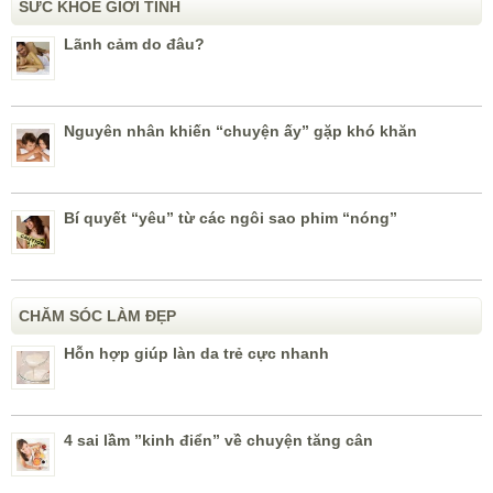
SỨC KHỎE GIỚI TÍNH
Lãnh cảm do đâu?
Nguyên nhân khiến “chuyện ấy” gặp khó khăn
Bí quyết “yêu” từ các ngôi sao phim “nóng”
CHĂM SÓC LÀM ĐẸP
Hỗn hợp giúp làn da trẻ cực nhanh
4 sai lầm ”kinh điển” về chuyện tăng cân