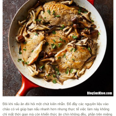
Đôi khi nấu ăn đòi hỏi một chút kiên nhẫn. Đổ đầy các nguyên liệu vào
chảo có vẻ giúp bạn nấu nhanh hơn nhưng thực tế việc làm này không
chỉ mất thời gian mà còn khiến thức ăn chín không đều, phần trên miệng