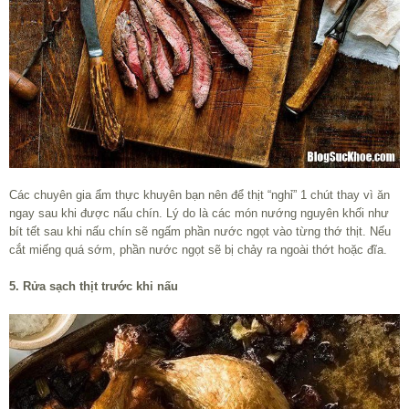
Các chuyên gia ẩm thực khuyên bạn nên để thịt “nghỉ” 1 chút thay vì ăn
ngay sau khi được nấu chín. Lý do là các món nướng nguyên khối như
bít tết sau khi nấu chín sẽ ngấm phần nước ngọt vào từng thớ thịt. Nếu
cắt miếng quá sớm, phần nước ngọt sẽ bị chảy ra ngoài thớt hoặc đĩa.
5. Rửa sạch thịt trước khi nấu