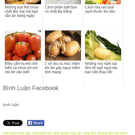
Những loại thịt chứa
Cách phân biệt bún
Cách rửa rau quả
chất độc hại mà bạn
có chất tẩy trắng
sạch thuốc trừ sâu
vẫn ăn hàng ngày
Điều cấm kỵ khi chế
1 số rau củ mọc mầm
Những suy nghỉ sai
biến cà chua chị em
khi ăn gây nguy hiểm
lầm về ngô ngọt mà
nội trợ cần biết
tính mạng
bạn nên thay đổi
Bình Luận Facebook
bình luận
chế biến món ăn
,
chế biến thịt
,
thói quen nấu ăn
,
ung thư
,
Đong bột sai cách