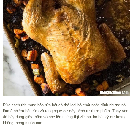
Rửa sạch thịt trong bồn rửa bát có thể loại bỏ chất nhớt dính nhưng nó
làm ô nhiễm bồn rửa và tăng nguy cơ gây bệnh từ thực phẩm. Thay vào
đó hãy dùng giấy thấm vỗ nhẹ lên miếng thịt để loại bỏ bất kỳ dư lượng
không mong muốn nào.