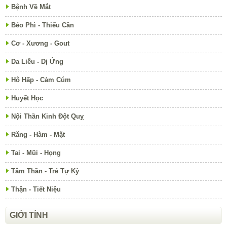
Bệnh Về Mắt
Béo Phì - Thiếu Cân
Cơ - Xương - Gout
Da Liễu - Dị Ứng
Hô Hấp - Cảm Cúm
Huyết Học
Nội Thần Kinh Đột Quỵ
Răng - Hàm - Mặt
Tai - Mũi - Họng
Tâm Thần - Trẻ Tự Kỷ
Thận - Tiết Niệu
GIỚI TÍNH