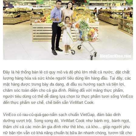
Đây là hệ thống bán lẻ có quy mô và độ phủ lớn nhất cả nước, đặt chất
lượng hàng hóa và sức khỏe người tiêu dùng lên hàng đầu. Tại đây, các
mặt hàng được trưng bày đa dạng, đi đầu xu hướng sạch và tiện lợi,
chăm sóc toàn diện cho cả gia đình. Riêng đối với mảng thực phẩm,
người tiêu dùng có thể dễ dàng lựa chọn từ thực phẩm tươi sống VinEco
đến thực phẩm sơ chế, chế biến sẵn VinMart Cook.
VinEco có rau-củ-quả-gạo-nấm sạch chuẩn VietGap, đảm bảo dinh
dưỡng vượt trội. Song song đó, VinMart Cook như bánh mỳ, bánh ngọt,
thậm chí cả các món ăn gia đình như thịt kho, cá kho… giúp người phụ
nữ bận rộn vẫn có khả năng chuẩn bị bữa ăn nhanh chóng, tươm tất cho