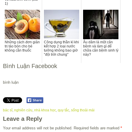
1)
Những cách đơn giản
Công dụng thần kì khi
Ấu dâm là một căn
trị táo bón cho bé
kết hợp 2 loại nước
bệnh và làm gì để
không cần thuốc
tưởng không bao giờ
chữa căn bệnh sinh lý
"đội trời chung"
này?
Bình Luận Facebook
bình luận
bác sĩ
,
nghiên cứu
,
nhà khoa học
,
quy tắc
,
sống thoải mái
Leave a Reply
Your email address will not be published.
Required fields are marked
*