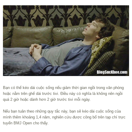
Bạn có thể kéo dài cuộc sống nếu giảm thời gian ngồi trong văn phòng
hoặc nằm trên ghế dài trước tivi. Điều này có nghĩa là không nên ngồi
quá 2 giờ hoặc dành hơn 2 giờ trước tivi mỗi ngày.
Nếu bạn tuân theo những quy tắc này, bạn sẽ kéo dài cuộc sống của
mình thêm khoảng 1,4 năm, nghiên cứu được công bố trên tạp chí trực
tuyến BMJ Open cho thấy.