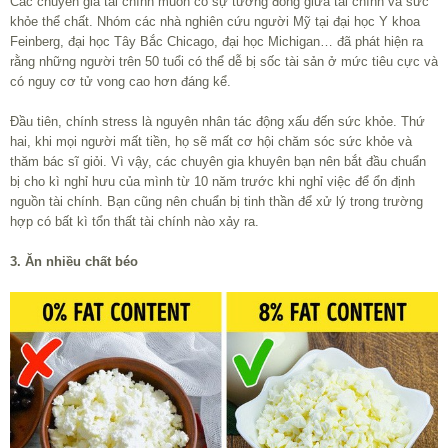
Các chuyên gia tài chính muốn có sự tương đồng giữa tài chính và sức
khỏe thể chất. Nhóm các nhà nghiên cứu người Mỹ tại đại học Y khoa
Feinberg, đại học Tây Bắc Chicago, đại học Michigan… đã phát hiện ra
rằng những người trên 50 tuổi có thể dễ bị sốc tài sản ở mức tiêu cực và
có nguy cơ tử vong cao hơn đáng kể.
Đầu tiên, chính stress là nguyên nhân tác động xấu đến sức khỏe. Thứ
hai, khi mọi người mất tiền, họ sẽ mất cơ hội chăm sóc sức khỏe và
thăm bác sĩ giỏi. Vì vậy, các chuyên gia khuyên bạn nên bắt đầu chuẩn
bị cho kì nghỉ hưu của mình từ 10 năm trước khi nghỉ việc để ổn định
nguồn tài chính. Bạn cũng nên chuẩn bị tinh thần để xử lý trong trường
hợp có bất kì tổn thất tài chính nào xảy ra.
3. Ăn nhiều chất béo