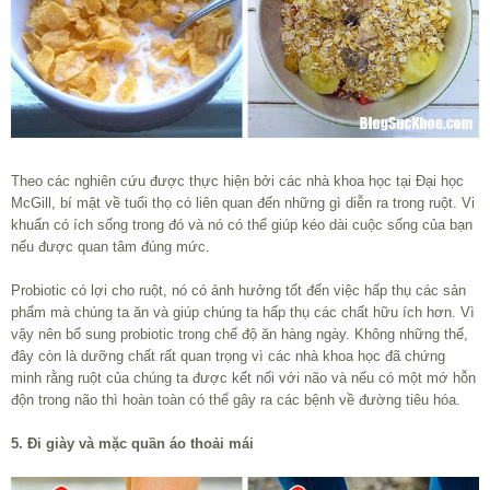
Theo các nghiên cứu được thực hiện bởi các nhà khoa học tại Đại học
McGill, bí mật về tuổi thọ có liên quan đến những gì diễn ra trong ruột. Vi
khuẩn có ích sống trong đó và nó có thể giúp kéo dài cuộc sống của bạn
nếu được quan tâm đúng mức.
Probiotic có lợi cho ruột, nó có ảnh hưởng tốt đến việc hấp thụ các sản
phẩm mà chúng ta ăn và giúp chúng ta hấp thụ các chất hữu ích hơn. Vì
vậy nên bổ sung probiotic trong chế độ ăn hàng ngày. Không những thế,
đây còn là dưỡng chất rất quan trọng vì các nhà khoa học đã chứng
minh rằng ruột của chúng ta được kết nối với não và nếu có một mớ hỗn
độn trong não thì hoàn toàn có thể gây ra các bệnh về đường tiêu hóa.
5. Đi giày và mặc quần áo thoải mái