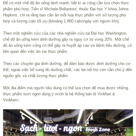
Để có một chế độ ăn uống lành mạnh, bất kì ai cũng cần lựa chọn thực
phẩm phù hợp. Tiến sĩ Michele Bellantoni, thuộc Đại học Y khoa Johns
Hopkins, chỉ ra rằng bạn cần ăn mỗi loại thực phẩm với số lượng phù
hợp và lượng calo tối ưu (khoảng 1.800 calo/ngày với người lớn).
Theo một nghiên cứu của các nhà nghiên cứu tại Đại học Washington,
chế độ ăn uống kém dinh dưỡng gây ra nguy cơ tử vong 20%. Một chế
độ ăn uống kém cũng có thể gây ra huyết áp cao và bệnh tiểu đường, có
liên quan đến việc ăn sai thực phẩm.
Theo các chuyên gia dinh dưỡng, để đảm bảo được dinh dưỡng cho cơ
thể, ngoài việc bổ sung đủ dưỡng chất, các bà nội trợ còn cần chú ý đến
nguồn gốc và chất lượng thực phẩm.
Một địa điểm mà người tiêu dùng có thể lựa chọn để mua được những
thực phẩm tươi ngon đúng ý mình là hệ thống bán lẻ VinMart &
VinMart+.