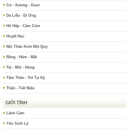
Cơ - Xương - Gout
Da Liễu - Dị Ứng
Hô Hấp - Cảm Cúm
Huyết Học
Nội Thần Kinh Đột Quỵ
Răng - Hàm - Mặt
Tai - Mũi - Họng
Tâm Thần - Trẻ Tự Kỷ
Thận - Tiết Niệu
GIỚI TÍNH
Lãnh Cảm
Yếu Sinh Lý