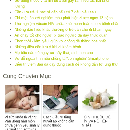
Sử dụng thuốc vitamin bừa bãi gây ra nhiều tác hại khôn
lường
Cần đưa trẻ đi bác sĩ gấp nếu có 7 dấu hiệu sau
Chỉ một lần xét nghiệm máu phát hiện được ngay 13 bệnh
Thử nghiệm văcxin HIV chữa khỏi hoàn toàn cho 5 bệnh nhân
Những dấu hiệu khác thường ở trẻ cần cho đi khám ngay
Ăn chay tốt cho người bị trào ngược dạ dày thực quản
Chọn thời điểm ‘yêu’ giúp vợ chồng dễ thăng hoa nhất
Những điều cần lưu ý khi đi khám bệnh
Mẹ bầu nào có nguy cơ sẩy thai, sinh non cao
Vợ dễ ngoại tình nếu chồng là “con nghiện” Smartphone
Điều trị viêm đau dạ dày đúng cách để không dẫn tới ung thư
Cùng Chuyên Mục
Vì sức khỏe là vàng:
Cách điều trị tăng
TỎI VỊ THUỐC DỄ
Vận động hậu môn
huyết áp không cần
TÌM VÀ RẼ TIỀN
chữa bệnh yếu sinh lý
dùng thuốc
NHẤT
và xuất tinh sớm (bài