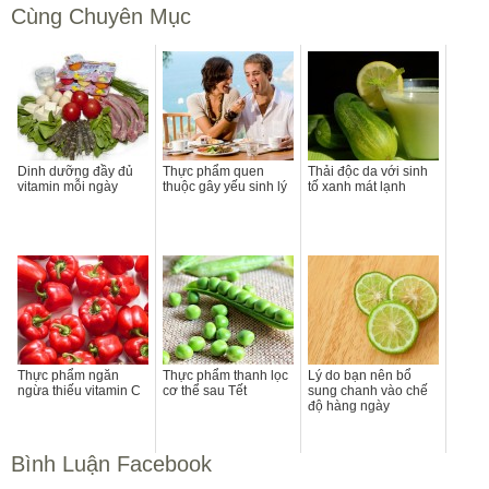
Cùng Chuyên Mục
Dinh dưỡng đầy đủ
Thực phẩm quen
Thải độc da với sinh
vitamin mỗi ngày
thuộc gây yếu sinh lý
tố xanh mát lạnh
Thực phẩm ngăn
Thực phẩm thanh lọc
Lý do bạn nên bổ
ngừa thiếu vitamin C
cơ thể sau Tết
sung chanh vào chế
độ hàng ngày
Bình Luận Facebook