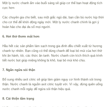
Một ly nước chanh ấm vào buổi sáng sẽ giúp cơ thể bạn hoạt động tích
cực hơn
Các chuyên gia cho biết, sau một giấc ngủ dài, bạn cần bù nước kịp thời
cho cơ thể để khởi động ngày mới. Một ly nước chanh chính là gợi ý
hoàn hảo cho đại đa số mọi người.
6. Hơi thở thơm mát hơn
Hầu hết các sản phẩm làm sạch trong gia đình đều chiết xuất từ hương
chanh tự nhiên. Bạn cũng có thể dùng chanh để loại bỏ mùi của hơi thở
khi ăn hành, tỏi, các thức ăn tanh. Nước chanh còn kích thích quá trình
tiết nước bọt giúp miệng không bị khô, loại bỏ mùi khó chịu.
7. Ngăn ngừa sỏi thận
Bổ sung nhiều axit citric sẽ giúp làm giảm nguy cơ hình thành sỏi trong
thận. Nước chanh là nguồn axit citric tuyệt vời. Vì vậy, đừng quên uống
nước chanh mỗi ngày để ngừa sỏi thận hiệu quả.
8. Cải thiện tâm trạng