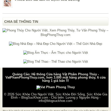
CHIA SẺ THÔNG TIN
Quảng Cáo: Hệ thống Cửa hàng Vật Phẩm Phong Thủy -
VatPhamPhongThuy.com, hơn 3.000 mặt hàng phong thủy, 6 cửa
hàng 1 giá bán !!!
© 2026
Sức Khỏe Cho Người Việt, Sức Khỏe Đời Sống, Sức Khỏe Gia
Đình – BlogSucKhoe.com
- Chủ biên:
Lương y Nguyễn Hùng
-
info@blogsuckhoe.com
Blog Sức Khỏe là trang cá nhân được xây dựng nhằm sưu tầm các kiến thức về y khoa,