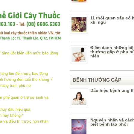
11 thói quen xấu có 
khi ngủ
Điểm danh những bệ
thường gặp ở phụ nữ
niên
 tăng lên đến mức báo động
h hưởng đến tuổi thọ không ?
BỆNH THƯỜNG GẶP
 hàng trăm phụ nữ
Dấu hiệu bệnh ung t
m phế quản ở trẻ sơ sinh và
 thủy đậu hiệu quả
nh hay không?
Nguyên nhân và các
 và điều trị trước hôn nhân
biết bệnh lao phổi