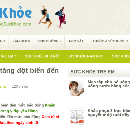
»
»
»
»
NH
LÀM ĐẸP
DINH DƯỠNG
MẸO VẶT
THUỐC & SỨC KHỎE
»
TRẺ EM
SỨC KHỎE PHỤ NỮ
SỨC KHỎE NAM GIỚI
SỨC KHỎE
tăng đột biến đến
SỨC KHỎE TRẺ EM
Mẹo tập cho bé uống
uống nước bằng cốc
ents
123
views
Khám
Khắc phục 3 trục trặc
Lương y Nguyễn Hùng
nguyệt ở độ tuổi dậy 
Xem tử vi
ựa theo ngày sinh !!!