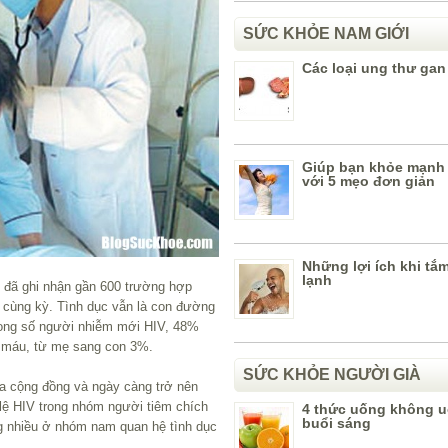
SỨC KHỎE NAM GIỚI
Các loại ung thư gan
Giúp bạn khỏe mạnh 
với 5 mẹo đơn giản
Những lợi ích khi tắ
lạnh
m đã ghi nhận gần 600 trường hợp
 cùng kỳ. Tình dục vẫn là con đường
Trong số người nhiễm mới HIV, 48%
 máu, từ mẹ sang con 3%.
SỨC KHỎE NGƯỜI GIÀ
a cộng đồng và ngày càng trở nên
lệ HIV trong nhóm người tiêm chích
4 thức uống không 
buổi sáng
g nhiều ở nhóm nam quan hệ tình dục