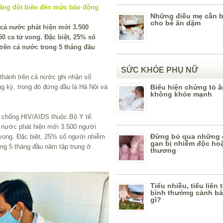
Những điều mẹ cần bi
cho bé ăn dặm
 cả nước phát hiện mới 3.500
50 ca tử vong. Đặc biệt, 25% số
rên cả nước trong 5 tháng đầu
SỨC KHỎE PHỤ NỮ
 thành trên cả nước ghi nhận số
g kỳ, trong đó đứng đầu là Hà Nội và
Biểu hiện chứng tỏ 
không khỏe mạnh
 chống HIV/AIDS thuộc Bộ Y tế.
ả nước phát hiện mới 3.500 người
Đừng bỏ qua những 
 vong. Đặc biệt, 25% số người nhiễm
gan bị nhiễm độc ho
ng 5 tháng đầu năm tập trung ở
thương
Tiểu nhiều, tiểu liên
bình thường cảnh b
gì?