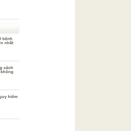
0 bệnh
ến nhất
g cách
 không
guy hiểm