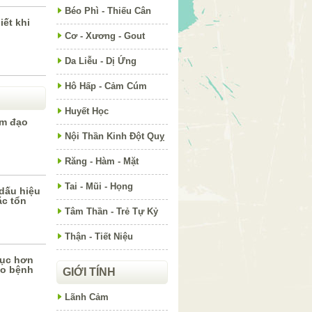
Béo Phì - Thiếu Cân
ết khi
Cơ - Xương - Gout
Da Liễu - Dị Ứng
Hô Hấp - Cảm Cúm
Huyết Học
âm đạo
Nội Thần Kinh Đột Quỵ
Răng - Hàm - Mặt
Tai - Mũi - Họng
dấu hiệu
ặc tổn
Tâm Thần - Trẻ Tự Kỷ
Thận - Tiết Niệu
 tục hơn
áo bệnh
GIỚI TÍNH
Lãnh Cảm