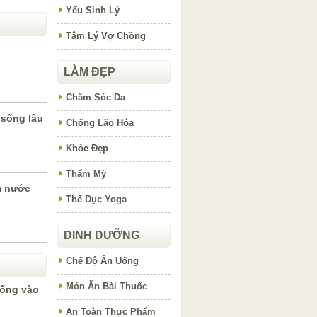
Yếu Sinh Lý
Tâm Lý Vợ Chồng
LÀM ĐẸP
Chăm Sóc Da
sống lâu
Chống Lão Hóa
Khỏe Đẹp
Thẩm Mỹ
m nước
Thể Dục Yoga
DINH DƯỠNG
Chế Độ Ăn Uống
Món Ăn Bài Thuốc
uống vào
An Toàn Thực Phẩm