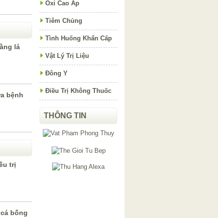
Oxi Cao Áp
Tiêm Chủng
Tình Huống Khẩn Cấp
ằng lá
Vật Lý Trị Liệu
Đông Y
Điều Trị Không Thuốc
ữa bệnh
THÔNG TIN
u trị
 cá bống