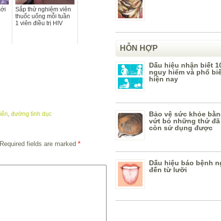
mới
Sắp thử nghiệm viên
thuốc uống mỗi tuần
1 viên điều trị HIV
HỖN HỢP
Dấu hiệu nhận biết 1
nguy hiểm và phổ bi
hiện nay
Bảo vệ sức khỏe bằn
iến
,
đường tình dục
vứt bỏ những thứ đã
còn sử dụng được
Required fields are marked
*
Dấu hiệu báo bệnh n
đến từ lưỡi