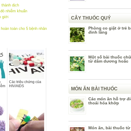
 thành dịch
 đỏ nhiễm khuẩn
 giới
CÂY THUỐC QUÝ
Phòng co giật ở trẻ b
 hoàn toàn cho 5 bệnh nhân
đinh lăng
Một số bài thuốc ch
từ dâm dương hoắc
o
Các triệu chứng của
hiễm
HIV/AIDS
MÓN ĂN BÀI THUỐC
Các món ăn hỗ trợ điề
thoái hóa khớp
Món ăn, bài thuốc từ