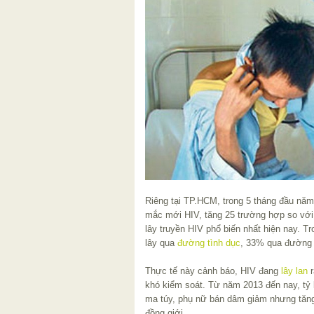
Riêng tại TP.HCM, trong 5 tháng đầu nă
mắc mới HIV, tăng 25 trường hợp so với
lây truyền HIV phổ biến nhất hiện nay. 
lây qua
đường tình dục
, 33% qua đường
Thực tế này cảnh báo, HIV đang
lây lan
r
khó kiểm soát. Từ năm 2013 đến nay, tỷ 
ma túy, phụ nữ bán dâm giảm nhưng tăn
đồng giới.