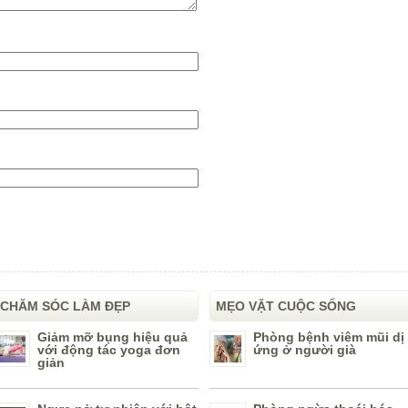
CHĂM SÓC LÀM ĐẸP
MẸO VẶT CUỘC SỐNG
Giảm mỡ bụng hiệu quả
Phòng bệnh viêm mũi dị
với động tác yoga đơn
ứng ở người già
giản