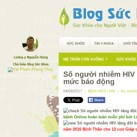
SỨC KHỎE
TIN Y KHOA
GIỚI TÍ
»
MẸ TRÒN CON VUÔNG
SỨC KHỎE 
Số người nhiễm HIV 
mức báo động
04/08/2017
Bệnh AIDS / HIV
No comm
bệnh Online hoàn toàn miễn phí bởi 
năm 2016 Bính Thân cho 12 con Giáp d