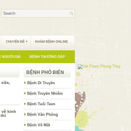
»
CHUYÊN ĐỀ
KHÁM BỆNH ONLINE
 NGƯỜI GIÀ
BỆNH THƯỜNG GẶP
BỆNH PHỔ BIẾN
 sữa,
Bệnh Di Truyền
Bệnh Truyền Nhiễm
Bệnh Tuổi Teen
 về kinh
Bệnh Văn Phòng
thì
Bệnh Về Mắt