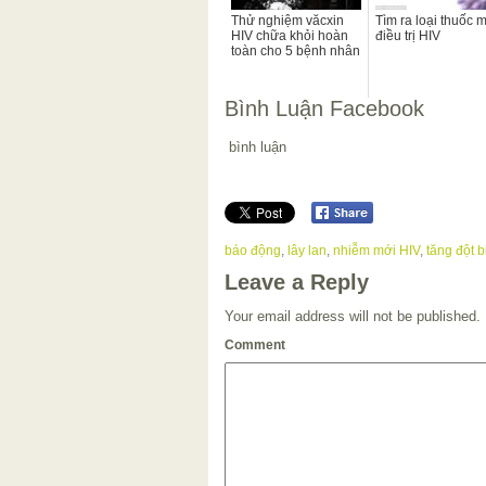
Thử nghiệm văcxin
Tìm ra loại thuốc 
HIV chữa khỏi hoàn
điều trị HIV
toàn cho 5 bệnh nhân
Bình Luận Facebook
bình luận
báo động
,
lây lan
,
nhiễm mới HIV
,
tăng đột b
Leave a Reply
Your email address will not be published.
Comment