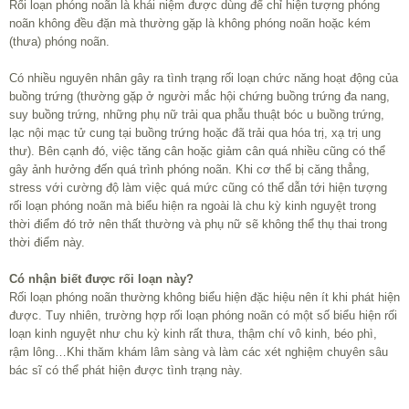
Rối loạn phóng noãn là khái niệm được dùng để chỉ hiện tượng phóng
noãn không đều đặn mà thường gặp là không phóng noãn hoặc kém
(thưa) phóng noãn.
Có nhiều nguyên nhân gây ra tình trạng rối loạn chức năng hoạt động của
buồng trứng (thường gặp ở người mắc hội chứng buồng trứng đa nang,
suy buồng trứng, những phụ nữ trải qua phẫu thuật bóc u buồng trứng,
lạc nội mạc tử cung tại buồng trứng hoặc đã trải qua hóa trị, xạ trị ung
thư). Bên cạnh đó, việc tăng cân hoặc giảm cân quá nhiều cũng có thể
gây ảnh hưởng đến quá trình phóng noãn. Khi cơ thể bị căng thẳng,
stress với cường độ làm việc quá mức cũng có thể dẫn tới hiện tượng
rối loạn phóng noãn mà biểu hiện ra ngoài là chu kỳ kinh nguyệt trong
thời điểm đó trở nên thất thường và phụ nữ sẽ không thể thụ thai trong
thời điểm này.
Có nhận biết được rối loạn này?
Rối loạn phóng noãn thường không biểu hiện đặc hiệu nên ít khi phát hiện
được. Tuy nhiên, trường hợp rối loạn phóng noãn có một số biểu hiện rối
loạn kinh nguyệt như chu kỳ kinh rất thưa, thậm chí vô kinh, béo phì,
rậm lông…Khi thăm khám lâm sàng và làm các xét nghiệm chuyên sâu
bác sĩ có thể phát hiện được tình trạng này.