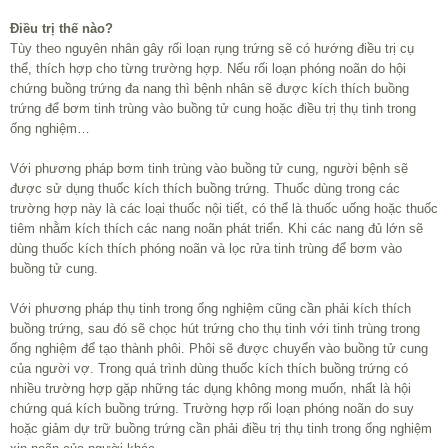
Điều trị thế nào?
Tùy theo nguyên nhân gây rối loạn rụng trứng sẽ có hướng điều trị cụ
thể, thích hợp cho từng trường hợp. Nếu rối loạn phóng noãn do hội
chứng buồng trứng đa nang thì bệnh nhân sẽ được kích thích buồng
trứng để bơm tinh trùng vào buồng tử cung hoặc điều trị thụ tinh trong
ống nghiệm…
Với phương pháp bơm tinh trùng vào buồng tử cung, người bệnh sẽ
được sử dụng thuốc kích thích buồng trứng. Thuốc dùng trong các
trường hợp này là các loại thuốc nội tiết, có thể là thuốc uống hoặc thuốc
tiêm nhằm kích thích các nang noãn phát triển. Khi các nang đủ lớn sẽ
dùng thuốc kích thích phóng noãn và lọc rửa tinh trùng để bơm vào
buồng tử cung.
Với phương pháp thụ tinh trong ống nghiệm cũng cần phải kích thích
buồng trứng, sau đó sẽ chọc hút trứng cho thụ tinh với tinh trùng trong
ống nghiệm để tạo thành phôi. Phôi sẽ được chuyển vào buồng tử cung
của người vợ. Trong quá trình dùng thuốc kích thích buồng trứng có
nhiều trường hợp gặp những tác dụng không mong muốn, nhất là hội
chứng quá kích buồng trứng. Trường hợp rối loạn phóng noãn do suy
hoặc giảm dự trữ buồng trứng cần phải điều trị thụ tinh trong ống nghiệm