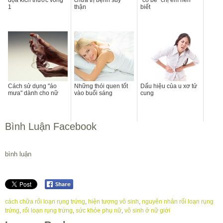
dọa kích thước vòng
chữa trị bệnh suy
"cô bé" chị em nên
1
thận
biết
Cách sử dụng "áo
Những thói quen tốt
Dấu hiệu của u xơ tử
mưa" dành cho nữ
vào buổi sáng
cung
Bình Luận Facebook
bình luận
cách chữa rối loạn rụng trứng
,
hiện tượng vô sinh
,
nguyên nhân rối loạn rụng
trứng
,
rối loạn rụng trứng
,
sức khỏe phụ nữ
,
vô sinh ở nữ giới