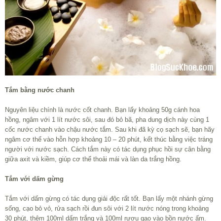
Tắm bằng nước chanh
Nguyên liệu chính là nước cốt chanh. Bạn lấy khoảng 50g cánh hoa
hồng, ngâm với 1 lít nước sôi, sau đó bỏ bã, pha dung dịch này cùng 1
cốc nước chanh vào chậu nước tắm. Sau khi đã kỳ cọ sạch sẽ, bạn hãy
ngâm cơ thể vào hỗn hợp khoảng 10 – 20 phút, kết thúc bằng việc tráng
người với nước sạch. Cách tắm này có tác dụng phục hồi sự cân bằng
giữa axit và kiềm, giúp cơ thể thoải mái và làn da trắng hồng.
Tắm với dấm gừng
Tắm với dấm gừng có tác dụng giải độc rất tốt. Bạn lấy một nhánh gừng
sống, cạo bỏ vỏ, rửa sạch rồi đun sôi với 2 lít nước nóng trong khoảng
30 phút, thêm 100ml dấm trắng và 100ml rượu gạo vào bồn nước ấm.