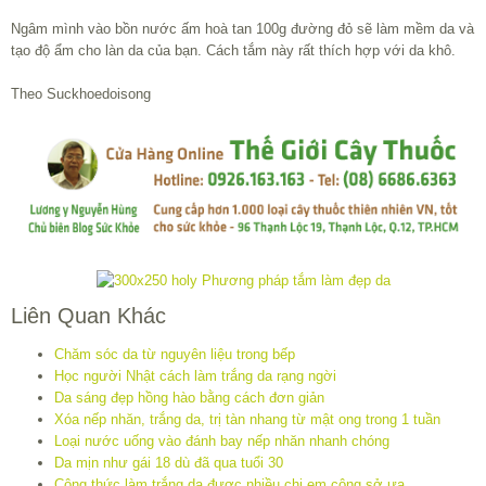
Ngâm mình vào bồn nước ấm hoà tan 100g đường đỏ sẽ làm mềm da và
tạo độ ẩm cho làn da của bạn. Cách tắm này rất thích hợp với da khô.
Theo Suckhoedoisong
Liên Quan Khác
Chăm sóc da từ nguyên liệu trong bếp
Học người Nhật cách làm trắng da rạng ngời
Da sáng đẹp hồng hào bằng cách đơn giản
Xóa nếp nhăn, trắng da, trị tàn nhang từ mật ong trong 1 tuần
Loại nước uống vào đánh bay nếp nhăn nhanh chóng
Da mịn như gái 18 dù đã qua tuổi 30
Công thức làm trắng da được nhiều chị em công sở ưa