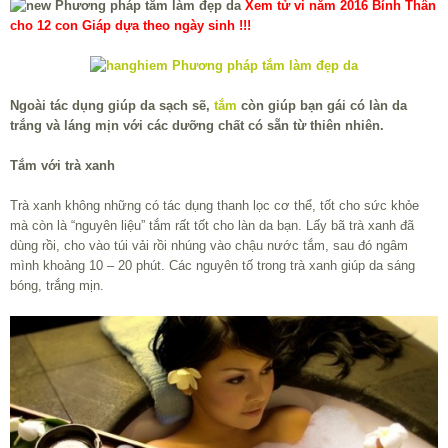
Xem tử vi năm 2016 Bính Thân
cho 12 con Giáp dựa theo ngày sinh !!!
Ngoài tác dụng giúp da sạch sẽ,
tắm
còn giúp bạn gái có làn da
trắng và láng mịn với các dưỡng chất có sẵn từ thiên nhiên.
Tắm với trà xanh
Trà xanh không những có tác dụng thanh lọc cơ thể, tốt cho sức khỏe
mà còn là “nguyên liệu” tắm rất tốt cho làn da bạn. Lấy bã trà xanh đã
dùng rồi, cho vào túi vải rồi nhúng vào chậu nước tắm, sau đó ngâm
mình khoảng 10 – 20 phút. Các nguyên tố trong trà xanh giúp da sáng
bóng, trắng mịn.