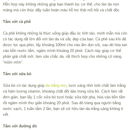
Hỗn hợp này không những giúp bạn thanh lọc cơ thể, cho làn da mịn
màng mà còn thúc đẩy tuần hoàn máu hỗ trợ thải mồ hôi và chất độc.
Tắm với cà phê
Cà phê không những là thức uống giúp đầu óc tỉnh táo, minh mẫn mà còn
có tác dụng rất lớn đối với làn da và sắc đẹp của bạn. Cà phê sau khi đã
được lọc qua phin, lấy khoảng 100ml cho vào ấm đun sôi, sau đó hòa tan
vào bồn nước tắm, ngâm mình khoảng 20 phút. Cách này giúp cơ thể
phân giải chất mỡ, làm săn chắc da, rất thích hợp cho những cô nàng
“mũm mĩm”.
Tắm với sữa bò
Sữa bò có tác dụng giúp
da trắng mịn
, tươi sáng nhờ tinh chất làm trắng
và hàm lượng vitamin, khoáng chất dồi dào trong sữa bò. Cách làm rất
đơn giản, bạn lấy 1 cốc sữa bò tươi hoặc sữa bột pha, hòa vào bồn tắm
rồi ngâm mình thư giãn khoảng 20 phút. Sau đó tráng qua người bằng
nước sạch, 1 tuần tắm 2 lần, bạn sẽ sở hữu làn da trắng sáng không tì
vết.
Tắm với đường đỏ