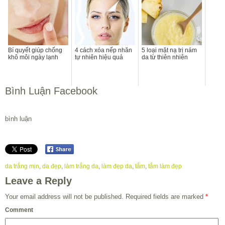
Bí quyết giúp chống
4 cách xóa nếp nhăn
5 loại mặt nạ trị nám
khô môi ngày lạnh
tự nhiên hiệu quả
da từ thiên nhiên
Bình Luận Facebook
bình luận
da trắng mịn
,
da đẹp
,
làm trắng da
,
làm đẹp da
,
tắm
,
tắm làm đẹp
Leave a Reply
Your email address will not be published.
Required fields are marked
*
Comment