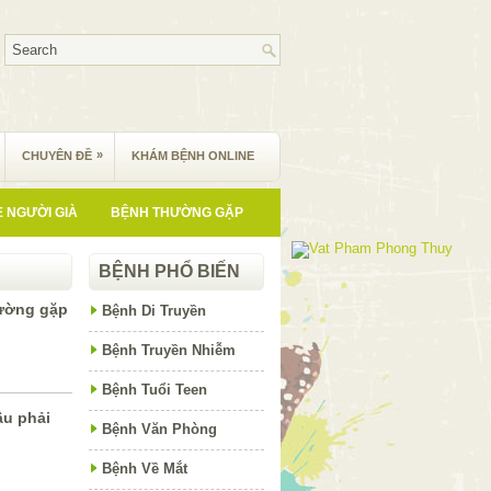
»
CHUYÊN ĐỀ
KHÁM BỆNH ONLINE
 NGƯỜI GIÀ
BỆNH THƯỜNG GẶP
BỆNH PHỔ BIẾN
ường gặp
Bệnh Di Truyền
Bệnh Truyền Nhiễm
Bệnh Tuổi Teen
ầu phải
Bệnh Văn Phòng
Bệnh Về Mắt