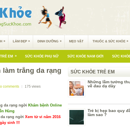
»
»
»
»
NH
LÀM ĐẸP
DINH DƯỠNG
MẸO VẶT
THUỐC & SỨC KHỎE
»
TRẺ EM
SỨC KHỎE PHỤ NỮ
SỨC KHỎE NAM GIỚI
SỨC KHỎE
 làm trắng da rạng
SỨC KHỎE TRẺ EM
Những lầm tưởng th
về đau dạ dày
o comments
175
views
Khám bệnh Online
Trẻ bị hẹp bao quy đ
yễn Hùng
làm sao ?
Xem tử vi năm 2016
ày sinh !!!