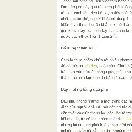
Thoạt đầu nghe nói đến việc tắm bằng sữ
làm trắng da này quá tốn kém phải không
rất biết cách làm đẹp tiết kiệm đấy nhé. 
chết cho cơ thể, người Nhật sử dụng 1 
500ml) và thoa đều lên khắp cơ thể thành
gối, khuỷu tay, vai, bàn tay, bàn chân k
nước sạch thực hiện 1 tuần 2 lần.
Bổ sung vitamin C
Cam là thực phẩm chứa rất nhiều vitamin
để có một làn
da đẹp
, hoàn hảo. Chính v
trái cam vào bữa ăn hàng ngày, giúp cho 
thành melanin làm cho da trắng 1 cách tự
Đắp mặt nạ bằng đậu phụ
Đậu phụ không những là một trong các m
đình của người châu Á, mà còn có tác d
cần thiết và giúp thanh lọc các độc tố tro
hồi cho da, từ đó làm chậm quá trình
lão
nhưng lại an toàn phải không nào. Chỉ c
nghiền nhuyễn rồi đắp lên da. Khoảng 20