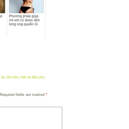
ẹp
Phương pháp giúp
chị em có được tấm
lưng ong quyến rũ
 da
,
lão hóa
,
mặt nạ đậu phụ
Required fields are marked
*