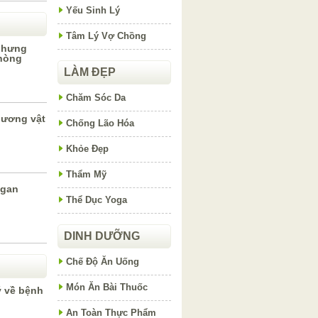
Yếu Sinh Lý
Tâm Lý Vợ Chồng
 nhưng
phòng
LÀM ĐẸP
Chăm Sóc Da
dương vật
Chống Lão Hóa
Khỏe Đẹp
Thẩm Mỹ
 gan
Thể Dục Yoga
DINH DƯỠNG
Chế Độ Ăn Uống
Món Ăn Bài Thuốc
ý về bệnh
An Toàn Thực Phẩm