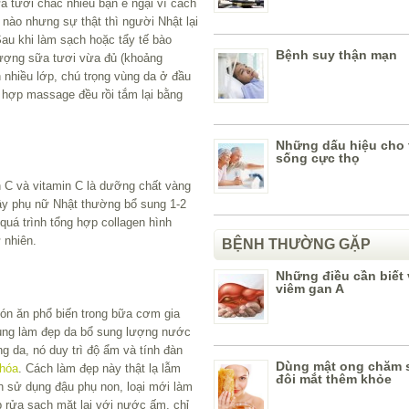
a tươi chắc nhiều bạn e ngại vì cách
 nào nhưng sự thật thì người Nhật lại
Sau khi làm sạch hoặc tẩy tế bào
Bệnh suy thận mạn
lượng sữa tươi vừa đủ (khoảng
 nhiều lớp, chú trọng vùng da ở đầu
ết hợp massage đều rồi tắm lại bằng
Những dấu hiệu cho 
sống cực thọ
 C và vitamin C là dưỡng chất vàng
ậy phụ nữ Nhật thường bổ sung 1-2
quá trình tổng hợp collagen hình
 nhiên.
BỆNH THƯỜNG GẶP
Những điều cần biết
viêm gan A
ón ăn phổ biến trong bữa cơm gia
ụng làm đẹp da bổ sung lượng nước
ng da, nó duy trì độ ẩm và tính đàn
Dùng mật ong chăm 
 hóa
. Cách làm đẹp này thật lạ lẫm
đôi mắt thêm khỏe
ần sử dụng đậu phụ non, loại mới làm
p rửa sạch mặt lại với nước ấm, chỉ