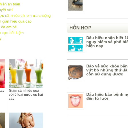
hiên an toàn
uyệt vời
ợc rất nhiều chị em ưa chuộng
 giản hiệu quả cao
ư da em bé
HỖN HỢP
 cực tiết kiệm
Dấu hiệu nhận biết 1
y
nguy hiểm và phổ bi
hiện nay
Bảo vệ sức khỏe bằn
vứt bỏ những thứ đã
còn sử dụng được
tay
Giảm câm hiệu quả
Dấu hiệu báo bệnh n
với 5 loại nước ép trái
đến từ lưỡi
cây