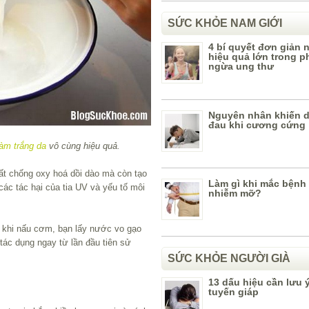
SỨC KHỎE NAM GIỚI
4 bí quyết đơn giản
hiệu quả lớn trong 
ngừa ung thư
Nguyên nhân khiến 
đau khi cương cứng
làm trắng da
vô cùng hiệu quả.
t chống oxy hoá dồi dào mà còn tạo
Làm gì khi mắc bệnh
các tác hại của tia UV và yếu tố môi
nhiễm mỡ?
, khi nấu cơm, bạn lấy nước vo gạo
tác dụng ngay từ lần đầu tiên sử
SỨC KHỎE NGƯỜI GIÀ
13 dấu hiệu cần lưu 
tuyến giáp