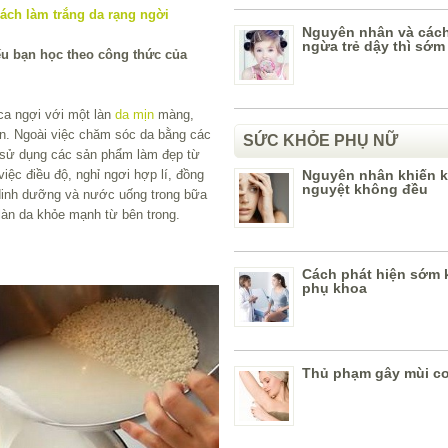
Nguyên nhân và các
ngừa trẻ dậy thì sớm
ếu bạn học theo công thức của
ca ngợi với một làn
da mịn
màng,
ụn. Ngoài việc chăm sóc da bằng các
SỨC KHỎE PHỤ NỮ
h sử dụng các sản phẩm làm đẹp từ
iệc điều độ, nghỉ ngơi hợp lí, đồng
Nguyên nhân khiến k
nguyệt không đều
 dinh dưỡng và nước uống trong bữa
àn da khỏe mạnh từ bên trong.
Cách phát hiện sớm 
phụ khoa
Thủ phạm gây mùi cơ