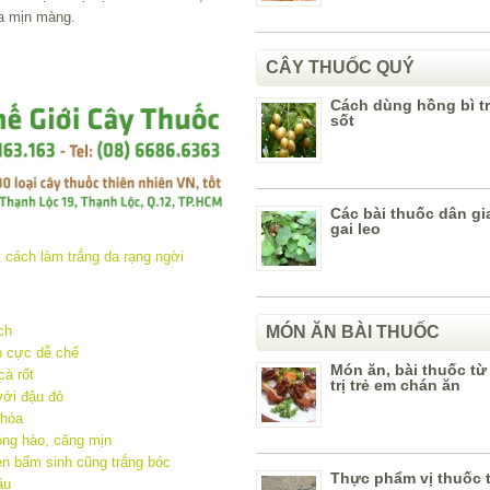
da mịn màng.
CÂY THUỐC QUÝ
Cách dùng hồng bì tr
sốt
Các bài thuốc dân gi
gai leo
MÓN ĂN BÀI THUỐC
ch
p cực dễ chế
Món ăn, bài thuốc từ
cà rốt
trị trẻ em chán ăn
với đậu đỏ
 hóa
ồng hào, căng mịn
en bẩm sinh cũng trắng bóc
Thực phẩm vị thuốc t
ậu