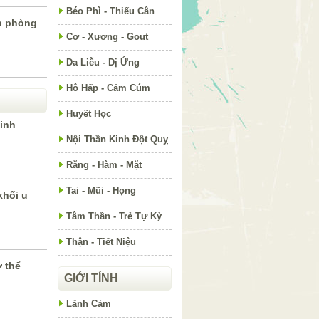
Béo Phì - Thiếu Cân
h phòng
Cơ - Xương - Gout
Da Liễu - Dị Ứng
Hô Hấp - Cảm Cúm
Huyết Học
inh
Nội Thần Kinh Đột Quỵ
Răng - Hàm - Mặt
Tai - Mũi - Họng
khối u
Tâm Thần - Trẻ Tự Kỷ
Thận - Tiết Niệu
 thể
GIỚI TÍNH
Lãnh Cảm