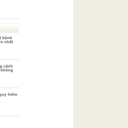
0 bệnh
ến nhất
g cách
 không
guy hiểm