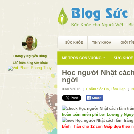
SỨC KHỎE
TIN Y KHOA
GIỚI TÍ
»
MẸ TRÒN CON VUÔNG
SỨC KHỎE 
Học người Nhật cách
ngời
03/07/2016
Chăm Sóc Da
,
Làm Đẹp
N
hoàn toàn miễn phí bởi Lương y Ngu
Bính Thân cho 12 con Giáp dựa theo ng