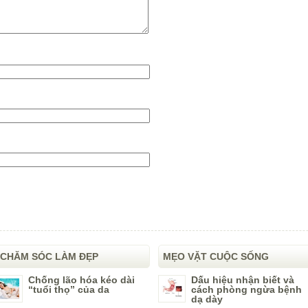
CHĂM SÓC LÀM ĐẸP
MẸO VẶT CUỘC SỐNG
Chống lão hóa kéo dài
Dấu hiệu nhận biết và
“tuổi thọ” của da
cách phòng ngừa bệnh
dạ dày