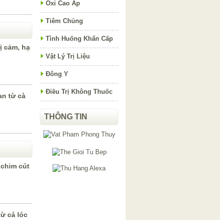
Oxi Cao Áp
Tiêm Chủng
Tình Huống Khẩn Cấp
ị cảm, hạ
Vật Lý Trị Liệu
Đông Y
Điều Trị Không Thuốc
an từ cà
THÔNG TIN
 chim cút
ừ cá lóc