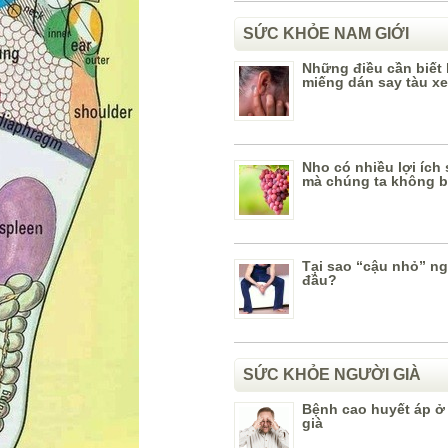
SỨC KHỎE NAM GIỚI
Những điều cần biết
miếng dán say tàu xe
Nho có nhiều lợi ích
mà chúng ta không b
Tại sao “cậu nhỏ” n
đầu?
SỨC KHỎE NGƯỜI GIÀ
Bệnh cao huyết áp ở
già