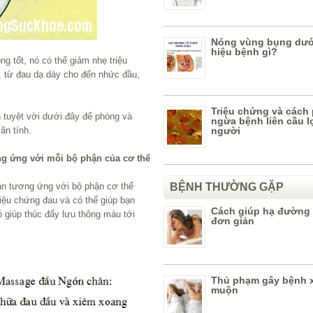
Nóng vùng bụng dưới
hiệu bệnh gì?
g tốt, nó có thể giảm nhẹ triệu
, từ đau dạ dày cho đến nhức đầu,
Triệu chứng và cách
 tuyệt vời dưới đây để phòng và
ngừa bệnh liên cầu l
ãn tính.
người
g ứng với mỗi bộ phận của cơ thể
n tương ứng với bộ phận cơ thể
BỆNH THƯỜNG GẶP
riệu chứng đau và có thể giúp bạn
Cách giúp hạ đường
ó giúp thúc đẩy lưu thông máu tới
đơn giản
Thủ phạm gây bệnh x
muộn