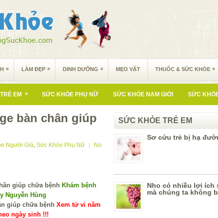
»
»
»
»
NH
LÀM ĐẸP
DINH DƯỠNG
MẸO VẶT
THUỐC & SỨC KHỎE
»
TRẺ EM
SỨC KHỎE PHỤ NỮ
SỨC KHỎE NAM GIỚI
SỨC KHỎE
e bàn chân giúp
SỨC KHỎE TRẺ EM
Sơ cứu trẻ bị hạ đườ
e Người Già
,
Sức Khỏe Phụ Nữ
No
Khám bệnh
Nho có nhiều lợi ích
mà chúng ta không b
 y Nguyễn Hùng
Xem tử vi năm
eo ngày sinh !!!