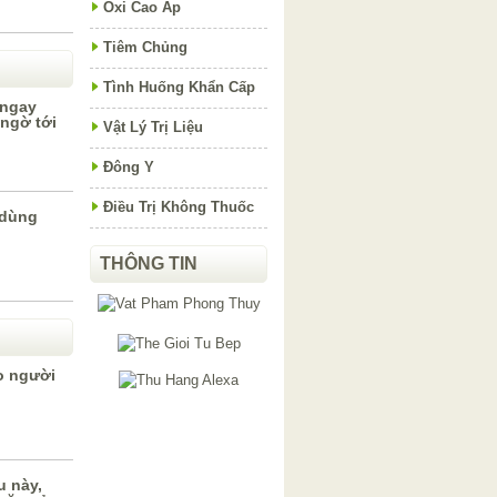
Oxi Cao Áp
Tiêm Chủng
Tình Huống Khẩn Cấp
 ngay
ngờ tới
Vật Lý Trị Liệu
Đông Y
Điều Trị Không Thuốc
 dùng
THÔNG TIN
o người
u này,