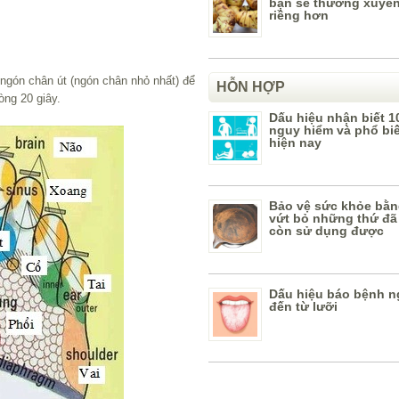
bạn sẽ thường xuyên
riềng hơn
ngón chân út (ngón chân nhỏ nhất) để
HỖN HỢP
òng 20 giây.
Dấu hiệu nhận biết 1
nguy hiểm và phổ bi
hiện nay
Bảo vệ sức khỏe bằn
vứt bỏ những thứ đã
còn sử dụng được
Dấu hiệu báo bệnh n
đến từ lưỡi