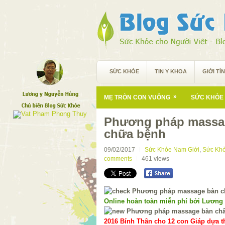
SỨC KHỎE
TIN Y KHOA
GIỚI TÍ
»
MẸ TRÒN CON VUÔNG
SỨC KHỎE 
Phương pháp massag
chữa bệnh
09/02/2017
Sức Khỏe Nam Giới
,
Sức Khỏ
comments
461
views
Online hoàn toàn miễn phí bởi Lương
2016 Bính Thân cho 12 con Giáp dựa th