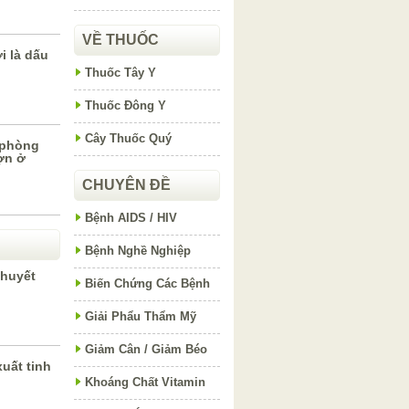
VỀ THUỐC
 là dấu
Thuốc Tây Y
Thuốc Đông Y
Cây Thuốc Quý
 phòng
ợn ở
CHUYÊN ĐỀ
Bệnh AIDS / HIV
Bệnh Nghề Nghiệp
 huyết
Biến Chứng Các Bệnh
Giải Phẩu Thẩm Mỹ
Giảm Cân / Giảm Béo
uất tinh
Khoáng Chất Vitamin