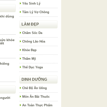
Yếu Sinh Lý
Tâm Lý Vợ Chồng
 khi dùng
LÀM ĐẸP
Chăm Sóc Da
 sức khỏe
Chống Lão Hóa
iết
Khỏe Đẹp
Thẩm Mỹ
ghiêng
Thể Dục Yoga
DINH DƯỠNG
Chế Độ Ăn Uống
Món Ăn Bài Thuốc
 người
An Toàn Thực Phẩm