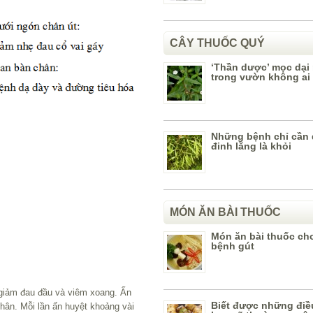
CÂY THUỐC QUÝ
‘Thần dược’ mọc dại
trong vườn không ai 
Những bệnh chỉ cần
đinh lăng là khỏi
MÓN ĂN BÀI THUỐC
Món ăn bài thuốc ch
bệnh gút
giảm đau đầu và viêm xoang. Ấn
Biết được những điề
ân. Mỗi lần ấn huyệt khoảng vài