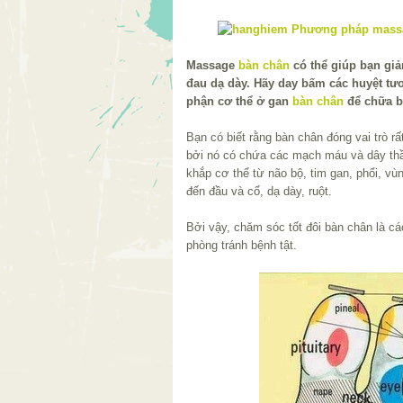
Massage
bàn chân
có thể giúp bạn giả
đau dạ dày. Hãy day bấm các huyệt t
phận cơ thể ở gan
bàn chân
để chữa b
Bạn có biết rằng bàn chân đóng vai trò r
bởi nó có chứa các mạch máu và dây thầ
khắp cơ thể từ não bộ, tim gan, phổi, v
đến đầu và cổ, dạ dày, ruột.
Bởi vậy, chăm sóc tốt đôi bàn chân là c
phòng tránh bệnh tật.