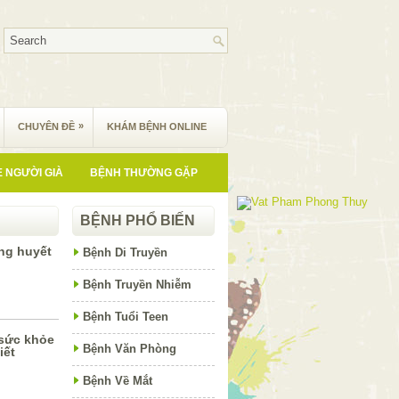
»
CHUYÊN ĐỀ
KHÁM BỆNH ONLINE
 NGƯỜI GIÀ
BỆNH THƯỜNG GẶP
BỆNH PHỔ BIẾN
ng huyết
Bệnh Di Truyền
Bệnh Truyền Nhiễm
Bệnh Tuổi Teen
 sức khỏe
Bệnh Văn Phòng
iết
Bệnh Về Mắt