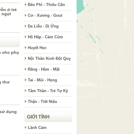
Béo Phì - Thiếu Cân
ễn ở trẻ
 ngọt
Cơ - Xương - Gout
Da Liễu - Dị Ứng
Hô Hấp - Cảm Cúm
Huyết Học
h cho phụ
Nội Thần Kinh Đột Quỵ
Răng - Hàm - Mặt
Tai - Mũi - Họng
g thư
Tâm Thần - Trẻ Tự Kỷ
Thận - Tiết Niệu
 sử dụng
GIỚI TÍNH
Lãnh Cảm