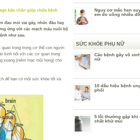
Nguy cơ mắc hen suy
em do uống nhiều đồ
m đau mỏi vai gáy, nhức đầu hay
ương ứng với các mạch máu nuôi bộ
ệnh như sau.
SỨC KHỎE PHỤ NỮ
ất quan trọng trong cơ thể con người
n kinh nối với các cơ quan trong
Các bệnh gây vô sin
nữ
ùng xoang (niêm mạc mũi họng) cho
ách để bạn có một sức khỏe tốt và
10 dấu hiệu bệnh un
phổi
5 lỗi thường gặp khi
chất khử mùi