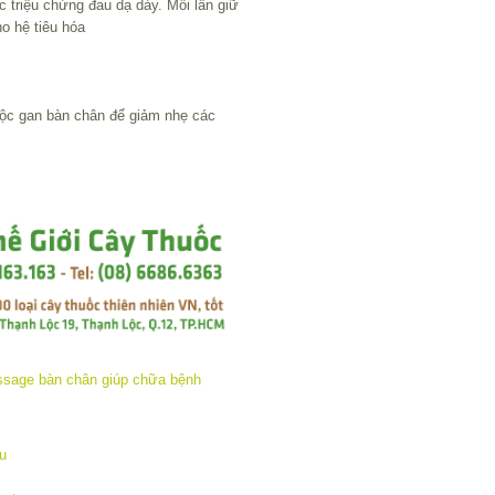
 triệu chứng đau dạ dày. Mỗi lần giữ
cho hệ tiêu hóa
ộc gan bàn chân để giảm nhẹ các
u