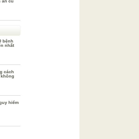
 ăn củ
0 bệnh
ến nhất
g cách
 không
guy hiểm