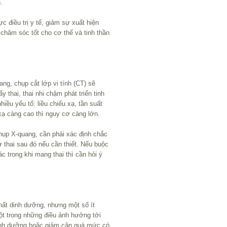
.
c điều trị y tế, giảm sự xuất hiện
hăm sóc tốt cho cơ thể và tinh thần
ng, chụp cắt lớp vi tính (CT) sẽ
 thai, thai nhi chậm phát triển tinh
ều yếu tố: liều chiếu xạ, tần suất
 xạ càng cao thì nguy cơ càng lớn.
chụp X-quang, cần phải xác định chắc
ử thai sau đó nếu cần thiết. Nếu buộc
ác trong khi mang thai thì cần hỏi ý
hất dinh dưỡng, nhưng một số ít
một trong những điều ảnh hưởng tới
dinh dưỡng hoặc giảm cân quá mức có