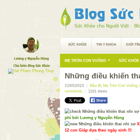
SỨC KHỎE
TIN Y KHOA
GIỚI TÍ
»
MẸ TRÒN CON VUÔNG
SỨC KHỎE 
Những điều khiến tha
22/05/2015
Bầu Bì
,
Mẹ Tròn Con Vuông
,
comments
1181
views
phí bởi Lương y Nguyễn Hùng
X
12 con Giáp dựa theo ngày sinh !!!