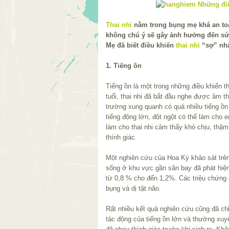
Thai nhi
nằm trong bụng mẹ khá an to
không chú ý sẽ gây ảnh hưởng đến sứ
Mẹ đã biết điều khiến
thai nhi
“sợ” nhấ
1. Tiếng ồn
Tiếng ồn là một trong những điều khiến t
tuổi, thai nhi đã bắt đầu nghe được âm t
trường xung quanh có quá nhiều tiếng ồ
tiếng động lớn, đột ngột có thể làm cho e
làm cho thai nhi cảm thấy khó chịu, thậ
thính giác.
Một nghiên cứu của Hoa Kỳ khảo sát trên t
sống ở khu vực gần sân bay đã phát hiện t
từ 0,8 % cho đến 1,2%. Các triệu chứng c
bụng và dị tật não.
Rất nhiều kết quả nghiên cứu cũng đã ch
tác động của tiếng ồn lớn và thường xuyê