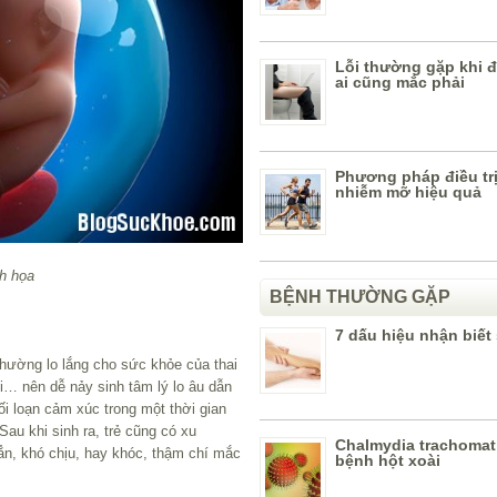
Lỗi thường gặp khi đi
ai cũng mắc phải
Phương pháp điều tr
nhiễm mỡ hiệu quả
h họa
BỆNH THƯỜNG GẶP
7 dấu hiệu nhận biết
 thường lo lắng cho sức khỏe của thai
mới… nên dễ nảy sinh tâm lý lo âu dẫn
i loạn cảm xúc trong một thời gian
 Sau khi sinh ra, trẻ cũng có xu
Chalmydia trachomat
bẳn, khó chịu, hay khóc, thậm chí mắc
bệnh hột xoài