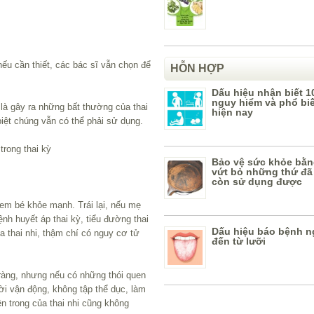
ếu cần thiết, các bác sĩ vẫn chọn để
HỖN HỢP
Dấu hiệu nhận biết 1
nguy hiểm và phổ bi
 là gây ra những bất thường của thai
hiện nay
iệt chúng vẫn có thể phải sử dụng.
trong thai kỳ
Bảo vệ sức khỏe bằn
vứt bỏ những thứ đã
còn sử dụng được
m bé khỏe mạnh. Trái lại, nếu mẹ
h huyết áp thai kỳ, tiểu đường thai
Dấu hiệu báo bệnh n
a thai nhi, thậm chí có nguy cơ tử
đến từ lưỡi
ràng, nhưng nếu có những thói quen
ời vận động, không tập thể dục, làm
n trong của thai nhi cũng không