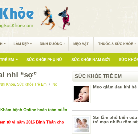
»
»
»
»
NH
LÀM ĐẸP
DINH DƯỠNG
MẸO VẶT
THUỐC & SỨC KHỎE
»
TRẺ EM
SỨC KHỎE PHỤ NỮ
SỨC KHỎE NAM GIỚI
SỨC KHỎE
i nhi “sợ”
SỨC KHỎE TRẺ EM
Nhi Khoa
,
Sức Khỏe Trẻ Em
No
Mẹo giảm đau khi bé
Khám bệnh Online hoàn toàn miễn
Sai lầm phổ biến của
trẻ mọc nhiều rôm sả
em tử vi năm 2016 Bính Thân cho