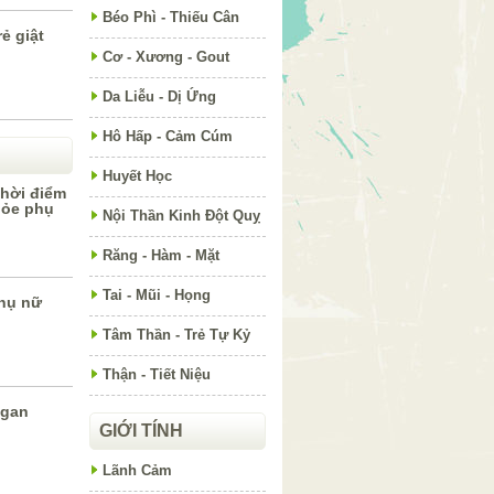
Béo Phì - Thiếu Cân
ẻ giật
Cơ - Xương - Gout
Da Liễu - Dị Ứng
Hô Hấp - Cảm Cúm
Huyết Học
thời điểm
hỏe phụ
Nội Thần Kinh Đột Quỵ
Răng - Hàm - Mặt
Tai - Mũi - Họng
phụ nữ
Tâm Thần - Trẻ Tự Kỷ
Thận - Tiết Niệu
 gan
GIỚI TÍNH
Lãnh Cảm