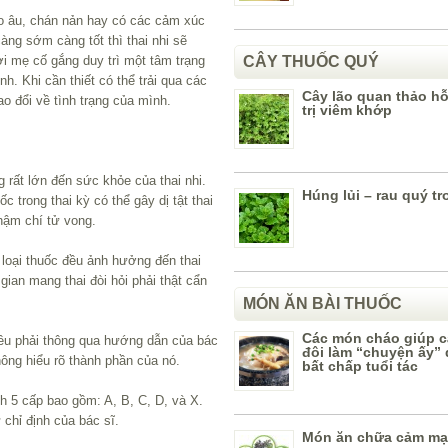
 lo âu, chán nản hay có các cảm xúc
càng sớm càng tốt thì thai nhi sẽ
i mẹ cố gắng duy trì một tâm trạng
CÂY THUỐC QUÝ
h. Khi cần thiết có thể trải qua các
Cây lão quan thảo hỗ
rao đổi về tình trạng của mình.
trị viêm khớp
 rất lớn đến sức khỏe của thai nhi.
Húng lủi – rau quý t
c trong thai kỳ có thể gây dị tật thai
thậm chí tử vong.
 loại thuốc đều ảnh hưởng đến thai
gian mang thai đòi hỏi phải thật cẩn
MÓN ĂN BÀI THUỐC
Các món cháo giúp 
đều phải thông qua hướng dẫn của bác
đôi làm “chuyện ấy” 
ông hiểu rõ thành phần của nó.
bất chấp tuổi tác
h 5 cấp bao gồm: A, B, C, D, và X.
 chỉ định của bác sĩ.
Món ăn chữa cảm m