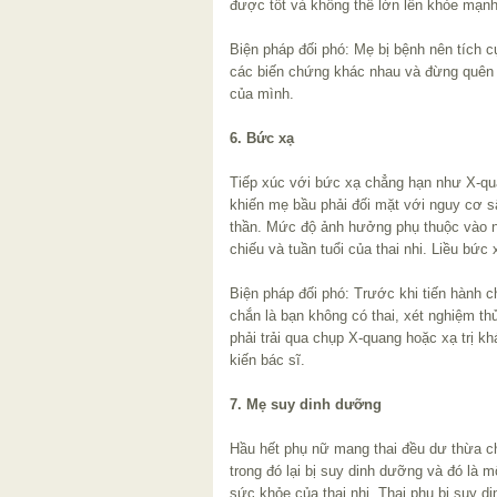
được tốt và không thể lớn lên khỏe mạnh
Biện pháp đối phó: Mẹ bị bệnh nên tích cự
các biến chứng khác nhau và đừng quên c
của mình.
6. Bức xạ
Tiếp xúc với bức xạ chẳng hạn như X-qua
khiến mẹ bầu phải đối mặt với nguy cơ sẩy
thần. Mức độ ảnh hưởng phụ thuộc vào nhi
chiếu và tuần tuổi của thai nhi. Liều bức
Biện pháp đối phó: Trước khi tiến hành 
chắn là bạn không có thai, xét nghiệm th
phải trải qua chụp X-quang hoặc xạ trị kh
kiến bác sĩ.
7. Mẹ suy dinh dưỡng
Hầu hết phụ nữ mang thai đều dư thừa c
trong đó lại bị suy dinh dưỡng và đó là 
sức khỏe của thai nhi. Thai phụ bị suy 