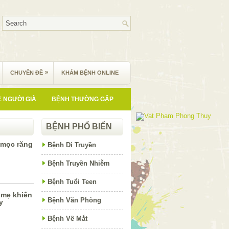
»
CHUYÊN ĐỀ
KHÁM BỆNH ONLINE
 NGƯỜI GIÀ
BỆNH THƯỜNG GẶP
BỆNH PHỔ BIẾN
 mọc răng
Bệnh Di Truyền
Bệnh Truyền Nhiễm
Bệnh Tuổi Teen
 mẹ khiến
Bệnh Văn Phòng
y
Bệnh Về Mắt