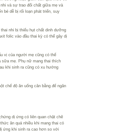
 nhi và sự trao đổi chất giữa mẹ và
 bé dễ bị rối loạn phát triển, suy
thai nhi bị thiếu hụt chất dinh dưỡng
it folic vào đầu thai kỳ có thể gây dị
ẩu vị của người mẹ cũng có thể
và sữa mẹ. Phụ nữ mang thai thích
sau khi sinh ra cũng có xu hướng
 một chế độ ăn uống cân bằng để ngăn
 chứng dị ứng có liên quan chặt chẽ
 thức ăn quá nhiều khi mang thai có
dị ứng khi sinh ra cao hơn so với