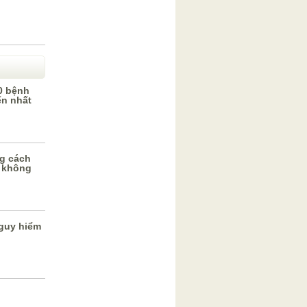
0 bệnh
ến nhất
g cách
 không
guy hiểm