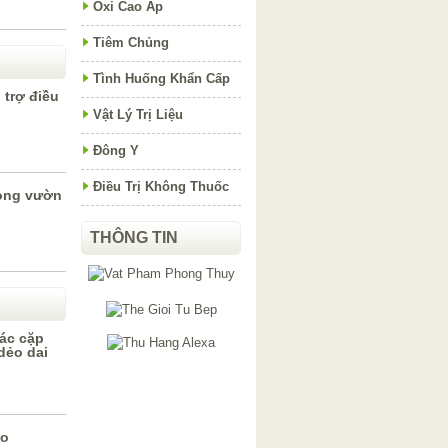
Oxi Cao Áp
Tiêm Chủng
Tình Huống Khẩn Cấp
 trợ điều
Vật Lý Trị Liệu
Đông Y
Điều Trị Không Thuốc
rong vườn
THÔNG TIN
các cặp
dẻo dai
ạo