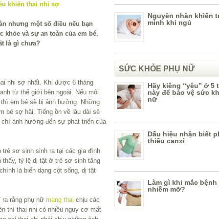
Nguyên nhân khiến tr
mình khi ngủ
àn nhưng một số điều nếu bạn
c khỏe và sự an toàn của em bé.
t là gì chưa?
SỨC KHỎE PHỤ NỮ
hai nhi sợ nhất. Khi được 6 tháng
Hãy kiêng “yêu” ở 5 
hanh từ thế giới bên ngoài. Nếu môi
này để bảo vệ sức k
nữ
n thì em bé sẽ bị ảnh hưởng. Những
m bé sợ hãi. Tiếng ồn về lâu dài sẽ
m chí ảnh hưởng đến sự phát triển của
Dấu hiệu nhận biết 
thiếu canxi
rẻ sơ sinh sinh ra tại các gia đình
hấy, tỷ lệ dị tật ở trẻ sơ sinh tăng
hính là biến dạng cột sống, dị tật
Làm gì khi mắc bệnh
nhiễm mỡ?
ỉ ra rằng phụ nữ
mang thai
chịu các
n thì thai nhi có nhiều nguy cơ mất