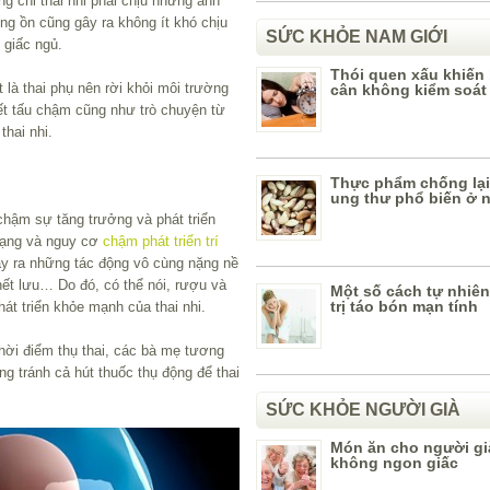
ng chỉ thai nhi phải chịu những ảnh
ng ồn cũng gây ra không ít khó chịu
SỨC KHỎE NAM GIỚI
 giấc ngủ.
Thói quen xấu khiến
t là thai phụ nên rời khỏi môi trường
cân không kiểm soát
iết tấu chậm cũng như trò chuyện từ
thai nhi.
Thực phẩm chống lạ
ung thư phổ biến ở 
hậm sự tăng trưởng và phát triển
 dạng và nguy cơ
chậm phát triển trí
gây ra những tác động vô cùng nặng nề
chết lưu… Do đó, có thể nói, rượu và
Một số cách tự nhiê
trị táo bón mạn tính
hát triển khỏe mạnh của thai nhi.
thời điểm thụ thai, các bà mẹ tương
ng tránh cả hút thuốc thụ động để thai
SỨC KHỎE NGƯỜI GIÀ
Món ăn cho người gi
không ngon giấc