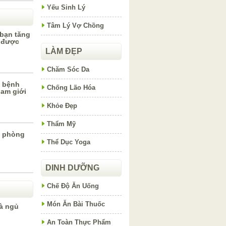
Yếu Sinh Lý
Tâm Lý Vợ Chồng
 bạn tăng
 được
LÀM ĐẸP
Chăm Sóc Da
i bệnh
Chống Lão Hóa
nam giới
Khỏe Đẹp
Thẩm Mỹ
n phòng
Thể Dục Yoga
DINH DƯỠNG
Chế Độ Ăn Uống
Món Ăn Bài Thuốc
à ngủ
An Toàn Thực Phẩm