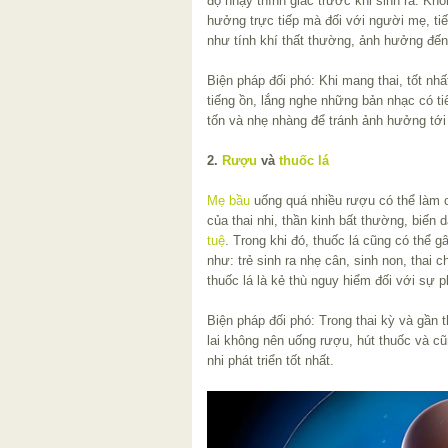
độ nhạy thính giác trước khi sinh ra. Khô
hưởng trực tiếp mà đối với người mẹ, tiế
như tính khí thất thường, ảnh hưởng đến
Biện pháp đối phó: Khi mang thai, tốt nhấ
tiếng ồn, lắng nghe những bản nhạc có t
tốn và nhẹ nhàng để tránh ảnh hưởng tới 
2.
Rượu
và
thuốc lá
Mẹ bầu
uống quá nhiều rượu có thể làm c
của thai nhi, thần kinh bất thường, biến
tuệ
. Trong khi đó, thuốc lá cũng có thể 
như: trẻ sinh ra nhẹ cân, sinh non, thai 
thuốc lá là kẻ thù nguy hiểm đối với sự p
Biện pháp đối phó: Trong thai kỳ và gần 
lai không nên uống rượu, hút thuốc và cũ
nhi phát triển tốt nhất.