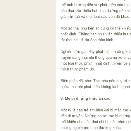
thể ảnh hưởng đến sự phát triển của thai
bào thai. Sự thiếu hụt dinh dưỡng sẽ khiến
giảm trí tuệ và một loạt các vấn đề khác.
Một số thai phụ kén ăn cũng có thể khiến 
nhất định. Chẳng hạn như việc thiếu hụt ax
tật thai nhi, dị tật ống thần kinh.
Nghiên cứu gần đây phát hiện ra rằng kh
truyền sang thai nhi thông qua nước ối 
một loại thực phẩm nhất định thì em bé 
thích thực phẩm đó.
Biện pháp đối phó: Thai phụ nên duy trì
ngừa thai nhi phát triển không lành mạnh.
8. Mẹ bị dị ứng thức ăn cao
Một tỷ lệ cao trẻ em hiện đại bị mắc các
đến di truyền. Những người mẹ bị dị ứng
thể khiến cho các thai nhi bị mắc chứng 
những người mẹ bình thường khác.