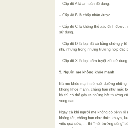
– Cấp độ A là an toàn để dùng.
– Cấp độ B là chấp nhận được.
– Cấp độ C là không thể xác định được, n
sử dụng.
– Cấp độ D là loại đã có bằng chứng y tế
nhi, nhưng trong những trường hợp đặc b
– Cấp độ X là loại cấm tuyệt đối sử dụng 
5. Người mẹ không khỏe mạnh
Bà mẹ khỏe mạnh sẽ nuôi dưỡng những e
không khỏe mạnh, chẳng hạn như mắc bện
kỳ thì có thể gây ra những bất thường củ
vong cao.
Ngay cả khi người mẹ không có bệnh rõ 
không tốt, chẳng hạn như thức khuya, lư
việc quá sức, … thì “môi trường sống” bê