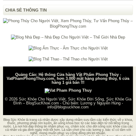
CHIA SẺ THÔNG TIN
Quảng Cáo: Hệ thống Cửa hàng Vật Phẩm Phong Thủy -
VatPhamPhongThuy.com, hơn 3.000 mặt hàng phong thủy, 6 cửa
hàng 1 giá bán !!!
© 2026
Sức Khỏe Cho Người Việt, Sức Khỏe Đời Sống, Sức Khỏe Gia
Đình – BlogSucKhoe.com
- Chủ biên:
Lương y Nguyễn Hùng
-
info@blogsuckhoe.com
Blog Sức Khỏe là trang cá nhân được xây dựng nhằm sưu tầm các kiến thức về y khoa,
thuốc, phương pháp rèn luyện, ăn uống khoa học từ các báo điện tử nổi tiếng trong
nước. Là nơi hỏi đáp thông tin nhằm phục vụ, chăm sóc cho đời sống sức khỏe của các
cá nhân và gia đình ngày một tốt hơn. Là sân chơi cho các lương y, bác sĩ có tâm với
nghề, mong muốn phục vụ cộng đồng phi lợi nhuận.