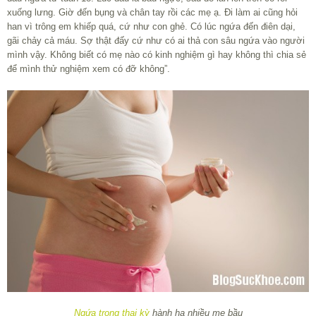
xuống lưng. Giờ đến bụng và chân tay rồi các mẹ ạ. Đi làm ai cũng hỏi
han vì trông em khiếp quá, cứ như con ghẻ. Có lúc ngứa đến điên dại,
gãi chảy cả máu. Sợ thật đấy cứ như có ai thả con sâu ngứa vào người
mình vậy. Không biết có mẹ nào có kinh nghiệm gì hay không thì chia sẻ
để mình thử nghiệm xem có đỡ không”.
Ngứa trong thai kỳ
hành hạ nhiều mẹ bầu