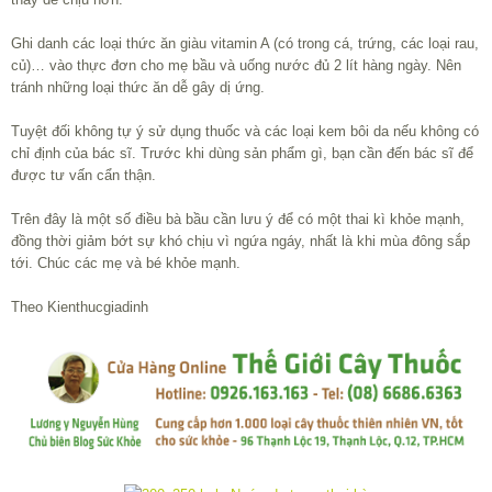
Ghi danh các loại thức ăn giàu vitamin A (có trong cá, trứng, các loại rau,
củ)… vào thực đơn cho mẹ bầu và uống nước đủ 2 lít hàng ngày. Nên
tránh những loại thức ăn dễ gây dị ứng.
Tuyệt đối không tự ý sử dụng thuốc và các loại kem bôi da nếu không có
chỉ định của bác sĩ. Trước khi dùng sản phẩm gì, bạn cần đến bác sĩ để
được tư vấn cẩn thận.
Trên đây là một số điều bà bầu cần lưu ý để có một thai kì khỏe mạnh,
đồng thời giảm bớt sự khó chịu vì ngứa ngáy, nhất là khi mùa đông sắp
tới. Chúc các mẹ và bé khỏe mạnh.
Theo Kienthucgiadinh