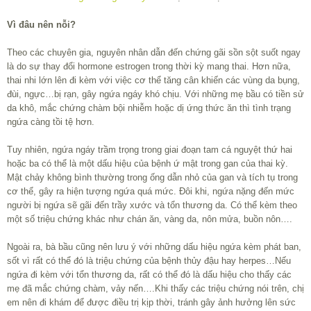
Vì đâu nên nỗi?
Theo các chuyên gia, nguyên nhân dẫn đến chứng gãi sồn sột suốt ngay
là do sự thay đổi hormone estrogen trong thời kỳ mang thai. Hơn nữa,
thai nhi lớn lên đi kèm với việc cơ thể tăng cân khiến các vùng da bụng,
đùi, ngực…bị rạn, gây ngứa ngáy khó chịu. Với những mẹ bầu có tiền sử
da khô, mắc chứng chàm bội nhiễm hoặc dị ứng thức ăn thì tình trạng
ngứa càng tồi tệ hơn.
Tuy nhiên, ngứa ngáy trầm trọng trong giai đoạn tam cá nguyệt thứ hai
hoặc ba có thể là một dấu hiệu của bệnh ứ mật trong gan của thai kỳ.
Mật chảy không bình thường trong ống dẫn nhỏ của gan và tích tụ trong
cơ thể, gây ra hiện tượng ngứa quá mức. Đôi khi, ngứa nặng đến mức
người bị ngứa sẽ gãi đến trầy xước và tổn thương da. Có thể kèm theo
một số triệu chứng khác như chán ăn, vàng da, nôn mửa, buồn nôn….
Ngoài ra, bà bầu cũng nên lưu ý với những dấu hiệu ngứa kèm phát ban,
sốt vì rất có thể đó là triệu chứng của bệnh thủy đậu hay herpes…Nếu
ngứa đi kèm với tổn thương da, rất có thể đó là dấu hiệu cho thấy các
mẹ đã mắc chứng chàm, vảy nến….Khi thấy các triệu chứng nói trên, chị
em nên đi khám để được điều trị kịp thời, tránh gây ảnh hưởng lên sức