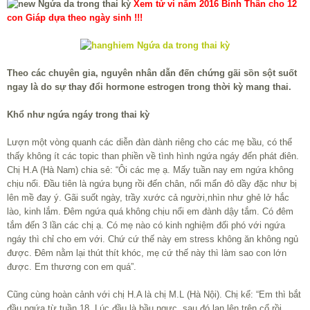
Xem tử vi năm 2016 Bính Thân cho 12
con Giáp dựa theo ngày sinh !!!
Theo các chuyên gia, nguyên nhân dẫn đến chứng gãi sồn sột suốt
ngay là do sự thay đổi hormone estrogen trong thời kỳ mang thai.
Khổ như ngứa ngáy trong thai kỳ
Lượn một vòng quanh các diễn đàn dành riêng cho các mẹ bầu, có thể
thấy không ít các topic than phiền về tình hình ngứa ngáy đến phát điên.
Chị H.A (Hà Nam) chia sẻ: “Ôi các mẹ ạ. Mấy tuần nay em ngứa không
chịu nổi. Đầu tiên là ngứa bụng rồi đến chân, nổi mẩn đỏ dầy đặc như bị
lên mề đay ý. Gãi suốt ngày, trầy xước cả người,nhìn như ghẻ lở hắc
lào, kinh lắm. Đêm ngứa quá không chịu nổi em đành dậy tắm. Có đêm
tắm đến 3 lần các chị ạ. Có mẹ nào có kinh nghiệm đối phó với ngứa
ngáy thì chỉ cho em với. Chứ cứ thế này em stress không ăn không ngủ
được. Đêm nằm lại thút thít khóc, mẹ cứ thế này thì làm sao con lớn
được. Em thương con em quá”.
Cũng cùng hoàn cảnh với chị H.A là chị M.L (Hà Nội). Chị kể: “Em thì bắt
đầu ngứa từ tuần 18. Lúc đầu là bầu ngực, sau đó lan lên trên cổ rồi