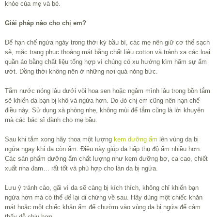
khỏe của mẹ và bé.
Giải pháp nào cho chị em?
Để hạn chế ngứa ngáy trong thời kỳ bầu bì, các mẹ nên giữ cơ thể sạch
sẽ, mặc trang phục thoáng mát bằng chất liệu cotton và tránh xa các loại
quần áo bằng chất liệu tổng hợp vì chúng có xu hướng kìm hãm sự ẩm
ướt. Đồng thời không nên ở những nơi quá nóng bức.
Tắm nước nóng lâu dưới vòi hoa sen hoặc ngâm mình lâu trong bồn tắm
sẽ khiến da bạn bị khô và ngứa hơn. Do đó chị em cũng nên hạn chế
điều này. Sử dụng xà phòng nhẹ, không mùi để tắm cũng là lời khuyên
mà các bác sĩ dành cho mẹ bầu.
Sau khi tắm xong hãy thoa một lượng
kem dưỡng ẩm
lên vùng da bị
ngứa ngay khi da còn ẩm. Điều này giúp da hấp thụ độ ẩm nhiều hơn.
Các sản phẩm dưỡng ẩm chất lượng như kem dưỡng bơ, ca cao, chiết
xuất nha đam… rất tốt và phù hợp cho làn da bị ngứa.
Lưu ý tránh cào, gãi vì da sẽ càng bị kích thích, không chỉ khiến bạn
ngứa hơn mà có thể để lại di chứng về sau. Hãy dùng một chiếc khăn
mát hoặc một chiếc khăn ấm để chườm vào vùng da bị ngứa để cảm
thấy dễ chịu hơn.