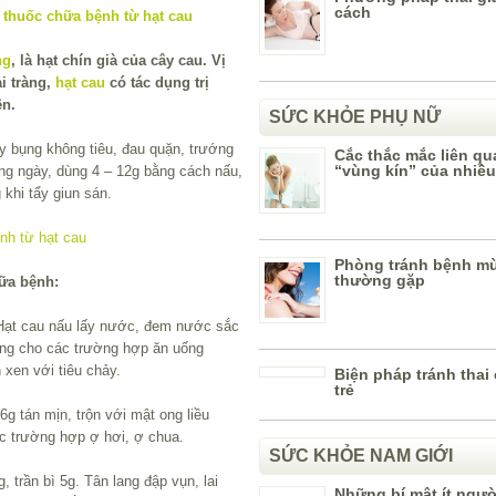
cách
ng
, là hạt chín già của cây cau. Vị
ại tràng,
hạt cau
có tác dụng trị
ện.
SỨC KHỎE PHỤ NỮ
y bụng không tiêu, đau quặn, trướng
Cắc thắc mắc liên q
“vùng kín” của nhiều
ằng ngày, dùng 4 – 12g bằng cách nấu,
 khi tẩy giun sán.
Phòng tránh bệnh m
thường gặp
hữa bệnh:
. Hạt cau nấu lấy nước, đem nước sắc
ùng cho các trường hợp ăn uống
 xen với tiêu chảy.
Biện pháp tránh thai 
trẻ
 6g tán mịn, trộn với mật ong liều
ác trường hợp ợ hơi, ợ chua.
SỨC KHỎE NAM GIỚI
, trần bì 5g. Tân lang đập vụn, lai
Những bí mật ít ngườ