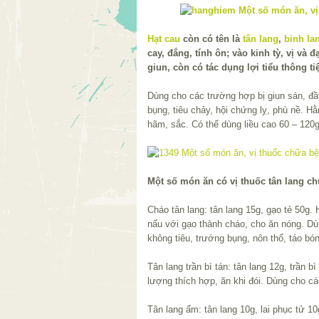
Hạt cau
còn có tên là
tân lang
,
binh la
cay, đắng, tính ôn; vào kinh tỳ, vị và đ
giun, còn có tác dụng lợi tiểu thông ti
Dùng cho các trường hợp bị giun sán, đầ
bụng, tiêu chảy, hội chứng lỵ, phù nề. H
hãm, sắc. Có thể dùng liều cao 60 – 120g
Một số món ăn có vị thuốc tân lang c
Cháo tân lang: tân lang 15g, gạo tẻ 50g
nấu với gạo thành cháo, cho ăn nóng. D
không tiêu, trướng bụng, nôn thổ, táo bón
Tân lang trần bì tán: tân lang 12g, trần bì
lượng thích hợp, ăn khi đói. Dùng cho c
Tân lang ẩm: tân lang 10g, lai phục tử 10g