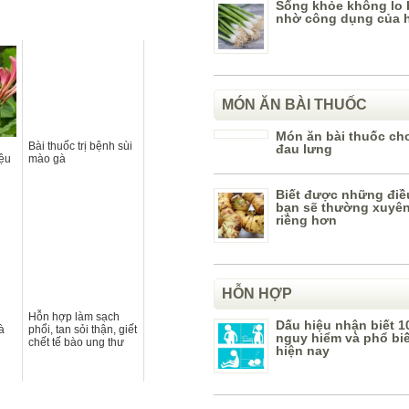
Sống khỏe không lo 
nhờ công dụng của 
MÓN ĂN BÀI THUỐC
Món ăn bài thuốc ch
Bài thuốc trị bệnh sùi
đau lưng
iệu
mào gà
Biết được những điề
bạn sẽ thường xuyên
riềng hơn
HỖN HỢP
Hỗn hợp làm sạch
Dấu hiệu nhận biết 1
à
phổi, tan sỏi thận, giết
nguy hiểm và phổ bi
chết tế bào ung thư
hiện nay