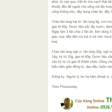
phúc tử sao qua, trần bì rửa sạch thái l
khuấy đều để nguội cho uống vài lần tro
uống không tiêu, đầy bụng chán ăn, đầy h
Cháo tân lang hạt bí: tân lang 9g, sơn tr
gạo tẻ 60g. Dược liệu sắc lấy nước; đe
Ngày làm 1 lần chia 2 lần ăn. Đợt dùng 3 
giác mạc dẫn đến mù loà ở trẻ nhỏ, thườn
hoá.
Cháo tân lang ngũ vị: tân lang 20g, ngũ v
14g, kỷ tử 10g, gạo tẻ 60g. Dược liệu s
câu kỷ tử và gạo tẻ thành cháo. Dùng ch
biểu hiện giãn đồng tử, đau đầu, buồn nô
Kiêng kỵ: Người tỳ hư hạ hãm (thoát vị, 
Theo Phunutoday