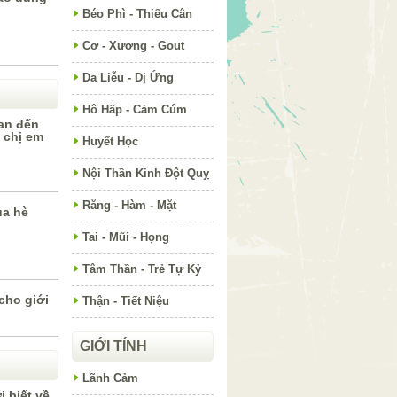
Béo Phì - Thiếu Cân
Cơ - Xương - Gout
Da Liễu - Dị Ứng
Hô Hấp - Cảm Cúm
uan đến
 chị em
Huyết Học
Nội Thần Kinh Đột Quỵ
Răng - Hàm - Mặt
ùa hè
Tai - Mũi - Họng
Tâm Thần - Trẻ Tự Kỷ
cho giới
Thận - Tiết Niệu
GIỚI TÍNH
Lãnh Cảm
i biết về