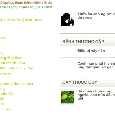
Thức ăn cho người v
do rượu
 cau
BỆNH THƯỜNG GẶP
Điều trị vẩy nến
ng
bằng đông dược
iêu hóa hiệu quả
Cách nào phát hiện 
ung thư gan, xơ gan
 thấp, đau nhức xương
ường gặp
m
CÂY THUỐC QUÝ
 sinh lý cho nam giới
oang
Rễ nhàu chữa nhức 
 sắn dây
người, đau nửa đầu 
tiết
lốt
 da
ực nhanh