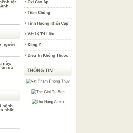
bệnh tật
Oxi Cao Áp
hành
Tiêm Chủng
Tình Huống Khẩn Cấp
Vật Lý Trị Liệu
o người
Đông Y
Điều Trị Không Thuốc
u này,
 ăn củ
THÔNG TIN
0 bệnh
ến nhất