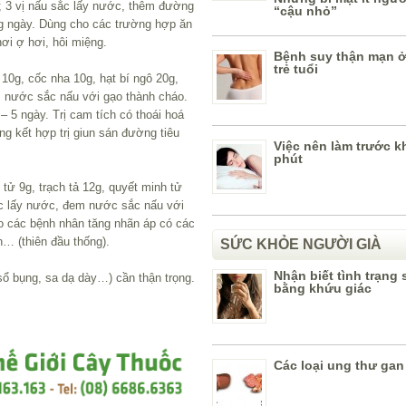
át; 3 vị nấu sắc lấy nước, thêm đường
“cậu nhỏ”
ng ngày. Dùng cho các trường hợp ăn
ơi ợ hơi, hôi miệng.
Bệnh suy thận mạn 
trẻ tuổi
a 10g, cốc nha 10g, hạt bí ngô 20g,
m nước sắc nấu với gạo thành cháo.
– 5 ngày. Trị cam tích có thoái hoá
g kết hợp trị giun sán đường tiêu
Việc nên làm trước k
phút
ị tử 9g, trạch tả 12g, quyết minh tử
ắc lấy nước, đem nước sắc nấu với
o các bệnh nhân tăng nhãn áp có các
n… (thiên đầu thống).
SỨC KHỎE NGƯỜI GIÀ
Nhận biết tình trạng
sổ bụng, sa dạ dày…) cần thận trọng.
bằng khứu giác
Các loại ung thư gan