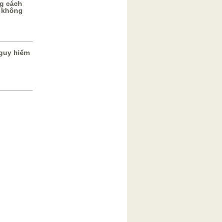
g cách
 không
guy hiểm