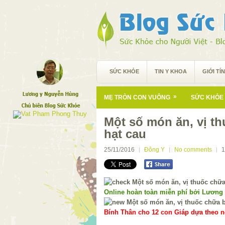
SỨC KHỎE
TIN Y KHOA
GIỚI TÍ
»
MẸ TRÒN CON VUÔNG
SỨC KHỎE 
Một số món ăn, vị t
hạt cau
25/11/2016
Đông Y
No comments
1
Online hoàn toàn miễn phí bởi Lương
Bính Thân cho 12 con Giáp dựa theo ng