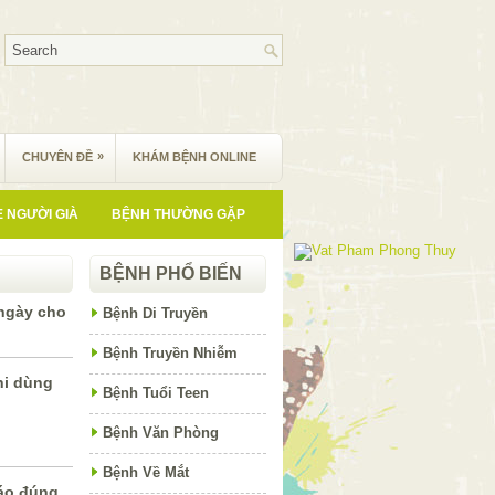
»
CHUYÊN ĐỀ
KHÁM BỆNH ONLINE
 NGƯỜI GIÀ
BỆNH THƯỜNG GẶP
BỆNH PHỔ BIẾN
 ngày cho
Bệnh Di Truyền
Bệnh Truyền Nhiễm
hi dùng
Bệnh Tuổi Teen
Bệnh Văn Phòng
Bệnh Về Mắt
áo đúng