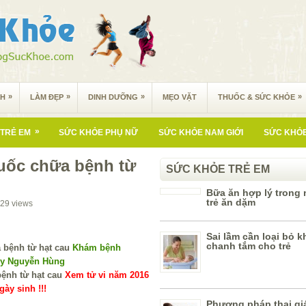
»
»
»
»
NH
LÀM ĐẸP
DINH DƯỠNG
MẸO VẶT
THUỐC & SỨC KHỎE
»
TRẺ EM
SỨC KHỎE PHỤ NỮ
SỨC KHỎE NAM GIỚI
SỨC KHỎE
huốc chữa bệnh từ
SỨC KHỎE TRẺ EM
Bữa ăn hợp lý trong
trẻ ăn dặm
29
views
Sai lầm cần loại bỏ k
chanh tắm cho trẻ
Khám bệnh
 y Nguyễn Hùng
Xem tử vi năm 2016
ày sinh !!!
Phương pháp thai gi